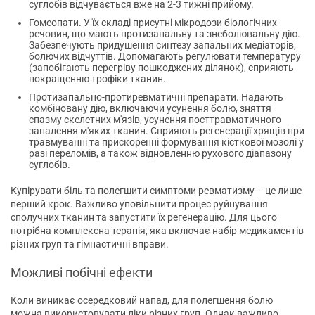
суглобів відчувається вже на 2-3 тижні прийому.
Гомеопати. У їх складі присутні мікродози біологічних
речовин, що мають протизапальну та знеболювальну дію.
Забезпечують придушення синтезу запальних медіаторів,
болючих відчуттів. Допомагають регулювати температуру
(запобігають перегріву пошкоджених ділянок), сприяють
покращенню трофіки тканин.
Протизапально-протиревматичні препарати. Надають
комбіновану дію, включаючи усунення болю, зняття
спазму скелетних м'язів, усунення посттравматичного
запалення м'яких тканин. Сприяють регенерації хрящів при
травмуванні та прискоренні формування кісткової мозолі у
разі переломів, а також відновленню рухового діапазону
суглобів.
Купірувати біль та полегшити симптоми ревматизму – це лише
перший крок. Важливо уповільнити процес руйнування
сполучних тканин та запустити їх регенерацію. Для цього
потрібна комплексна терапія, яка включає набір медикаментів
різних груп та гімнастичні вправи.
Можливі побічні ефекти
Коли виникає осередковий напад, для полегшення болю
можна використовувати ліки різних груп. Однак важливо