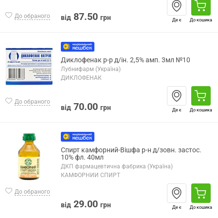
87.50
До обраного
від
грн
Де є
До кошика
Диклофенак р-р д/ін. 2,5% амп. 3мл №10
Лубнифарм (Україна)
ДИКЛОФЕНАК
До обраного
70.00
від
грн
Де є
До кошика
Спирт камфорний-Вішфа р-н д/зовн. застос.
10% фл. 40мл
ДКП фармацевтична фабрика (Україна)
КАМФОРНИЙ СПИРТ
До обраного
29.00
від
грн
Де є
До кошика