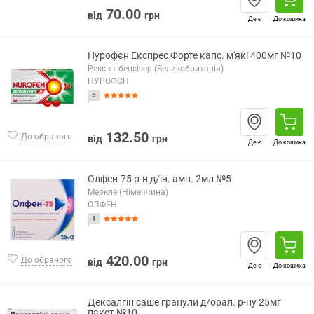
70.00
від
грн
Де є
До кошика
Нурофєн Експрес Форте капс. м'які 400мг №10
Реккітт бенкізер (Великобританія)
НУРОФЄН
5
132.50
До обраного
від
грн
Де є
До кошика
Олфен-75 р-н д/ін. амп. 2мл №5
Меркле (Німеччина)
ОЛФЕН
1
420.00
До обраного
від
грн
Де є
До кошика
Дексалгін саше гранули д/орал. р-ну 25мг
пакет №10