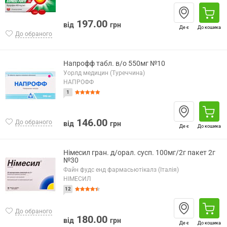
197.00
від
грн
Де є
До кошика
До обраного
Напрофф табл. в/о 550мг №10
Уорлд медицин (Туреччина)
НАПРОФФ
1
146.00
До обраного
від
грн
Де є
До кошика
Німесил гран. д/орал. сусп. 100мг/2г пакет 2г
№30
Файн фудс енд фармасьютікалз (Італія)
НІМЕСИЛ
12
До обраного
180.00
від
грн
Де є
До кошика