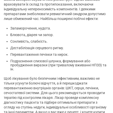
враховувати їх склад та протипоказання, включаючи
індивідуальну непереносимість компонентів. І деякими
препаратами знеболювати ревматичний синдром допустимо
лише обмежений час. Найбільш поширені побічні ефекти:
Запаморочення, нудота.
Блювота, діарея чи запор.
Сонливість, слабкість.
Дестабілізація серцевого ритму.
Перевантаження печінки та нирок.
Подразнення слизової шлунка, формування або
пробудження виразки (при тривалому вживанні НПЗЗ) та
ін.
Щоб лікування було безпечним і ефективним, важливо не
тільки усунути болючі відчуття, а й перешкоджати
перевантаженню внутрішніх органів: ШКТ, серця, печінки,
сечостатевої системи. Для цього рекомендується проводити
терапію під контролем лікаря. Лікар проведе комплексну
діагностику пацієнта та підбере оптимальні препарати з
огляду на ступінь недуги, індивідуальні особливості організму
та інші параметри. А якщо у вас вже є рецепт, і хочете купити