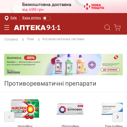
Київ
Ваша аптека
Ліки
Кістково-м'язова система
Головна
Противоревматичні препарати
Нурофєн
Ібупрофен
Диклофенак