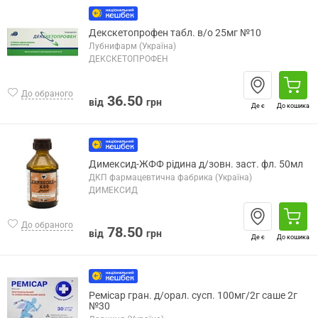
Декскетопрофен табл. в/о 25мг №10
Лубнифарм (Україна)
ДЕКСКЕТОПРОФЕН
До обраного
36.50
від
грн
Де є
До кошика
Димексид-ЖФФ рідина д/зовн. заст. фл. 50мл
ДКП фармацевтична фабрика (Україна)
ДИМЕКСИД
До обраного
78.50
від
грн
Де є
До кошика
Ремісар гран. д/орал. сусп. 100мг/2г саше 2г
№30