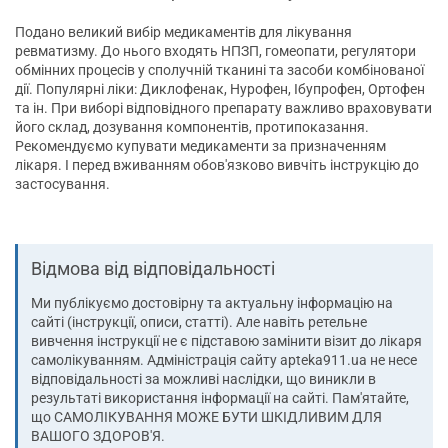
Подано великий вибір медикаментів для лікування
ревматизму. До нього входять НПЗП, гомеопати, регулятори
обмінних процесів у сполучній тканині та засоби комбінованої
дії. Популярні ліки: Диклофенак, Нурофен, Ібупрофен, Ортофен
та ін. При виборі відповідного препарату важливо враховувати
його склад, дозування компонентів, протипоказання.
Рекомендуємо купувати медикаменти за призначенням
лікаря. І перед вживанням обов'язково вивчіть інструкцію до
застосування.
Відмова від відповідальності
Ми публікуємо достовірну та актуальну інформацію на
сайті (інструкції, описи, статті). Але навіть ретельне
вивчення інструкції не є підставою замінити візит до лікаря
самолікуванням. Адміністрація сайту apteka911.ua не несе
відповідальності за можливі наслідки, що виникли в
результаті використання інформації на сайті. Пам'ятайте,
що САМОЛІКУВАННЯ МОЖЕ БУТИ ШКІДЛИВИМ ДЛЯ
ВАШОГО ЗДОРОВ'Я.