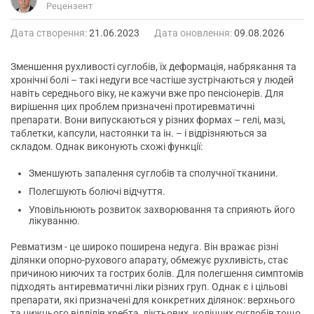
Рецензент
Дата створення:
21.06.2023
Дата оновлення:
09.08.2026
Зменшення рухливості суглобів, їх деформація, набрякання та
хронічні болі – такі недуги все частіше зустрічаються у людей
навіть середнього віку, не кажучи вже про пенсіонерів. Для
вирішення цих проблем призначені протиревматичні
препарати. Вони випускаються у різних формах – гелі, мазі,
таблетки, капсули, настоянки та ін. – і відрізняються за
складом. Однак виконують схожі функції:
Зменшують запалення суглобів та сполучної тканини.
Полегшують болючі відчуття.
Уповільнюють розвиток захворювання та сприяють його
лікуванню.
Ревматизм - це широко поширена недуга. Він вражає різні
ділянки опорно-рухового апарату, обмежує рухливість, стає
причиною ниючих та гострих болів. Для полегшення симптомів
підходять антиревматичні ліки різних груп. Однак є і цільові
препарати, які призначені для конкретних ділянок: верхнього
та нижнього відділів хребта, ліктьових, колінних суглобів тощо.