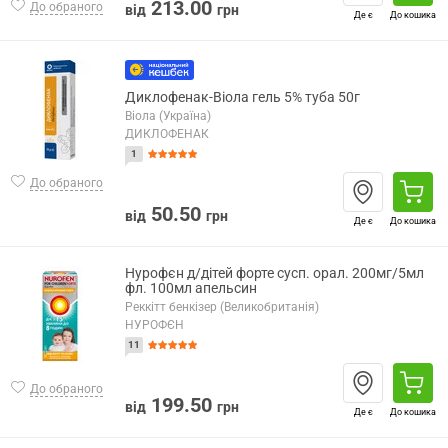
213.00
До обраного
від
грн
Де є
До кошика
Диклофенак-Віола гель 5% туба 50г
Віола (Україна)
ДИКЛОФЕНАК
1
До обраного
50.50
від
грн
Де є
До кошика
Нурофєн д/дітей форте сусп. орал. 200мг/5мл
фл. 100мл апельсин
Реккітт бенкізер (Великобританія)
НУРОФЄН
11
До обраного
199.50
від
грн
Де є
До кошика