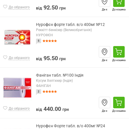
92.50
До обраного
від
грн
Де є
До кошика
Нурофєн форте табл. в/о 400мг №12
Реккітт бенкізер (Великобританія)
НУРОФЄН
5
95.50
До обраного
від
грн
Де є
До кошика
Фаніган табл. №100 Індія
Кусум Хелтхкер (Індія)
ФАНІГАН
2
440.00
До обраного
від
грн
Де є
До кошика
Нурофєн Форте табл. в/о 400мг №24