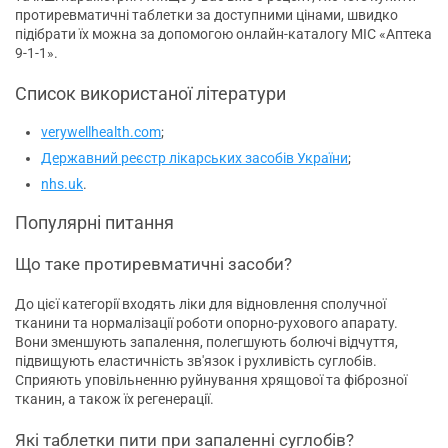
протиревматичні таблетки за доступними цінами, швидко
підібрати їх можна за допомогою онлайн-каталогу МІС «Аптека
9-1-1».
Список використаної літератури
verywellhealth.com
;
Державний реєстр лікарських засобів України
;
nhs.uk
.
Популярні питання
Що таке протиревматичні засоби?
До цієї категорії входять ліки для відновлення сполучної
тканини та нормалізації роботи опорно-рухового апарату.
Вони зменшують запалення, полегшують болючі відчуття,
підвищують еластичність зв'язок і рухливість суглобів.
Сприяють уповільненню руйнування хрящової та фіброзної
тканин, а також їх регенерації.
Які таблетки пити при запаленні суглобів?