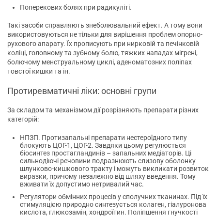
Поперекових болях при радикуліті.
Такі засоби справляють знеболювальний ефект. А тому вони
використовуються не тільки для вирішення проблем опорно-
рухового апарату. Їх прописують при нирковій та печінковій
коліці, головному та зубному болю, тяжких нападах мігрені,
болючому менструальному циклі, аденоматозних поліпах
товстої кишки та ін.
Протиревматичні ліки: основні групи
За складом та механізмом дії розрізняють препарати різних
категорій:
НПЗП. Протизапальні препарати нестероїдного типу
блокують ЦОГ-1, ЦОГ-2. Завдяки цьому регулюється
біосинтез простагландинів – запальних медіаторів. Ці
сильнодіючі речовини подразнюють слизову оболонку
шлунково-кишкового тракту і можуть викликати розвиток
виразки, причому незалежно від шляху введення. Тому
вживати їх допустимо нетривалий час.
Регулятори обмінних процесів у сполучних тканинах. Під їх
стимуляцією природно синтезується колаген, гіалуронова
кислота, глюкозамін, хондроїтин. Поліпшення гнучкості