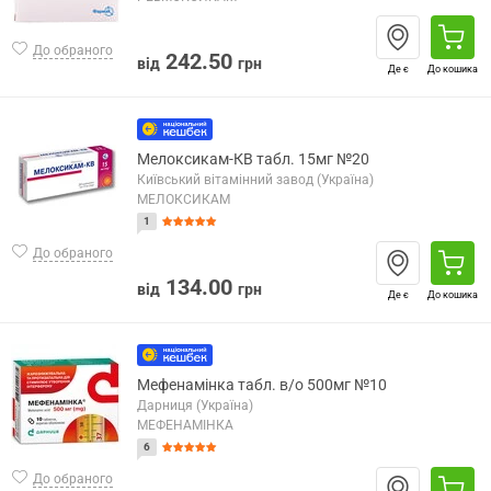
До обраного
242.50
від
грн
Де є
До кошика
Мелоксикам-КВ табл. 15мг №20
Київський вітамінний завод (Україна)
МЕЛОКСИКАМ
1
До обраного
134.00
від
грн
Де є
До кошика
Мефенамінка табл. в/о 500мг №10
Дарниця (Україна)
МЕФЕНАМІНКА
6
До обраного