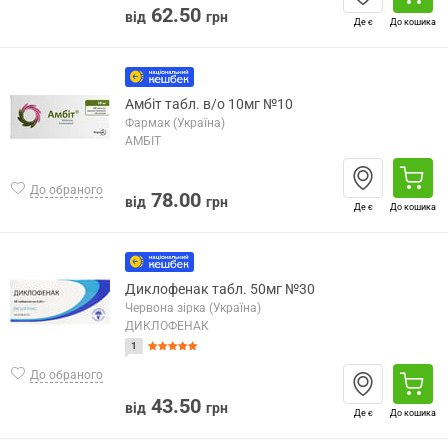
62.50
від
грн
Де є
До кошика
Амбіт табл. в/о 10мг №10
Фармак (Україна)
АМБІТ
До обраного
78.00
від
грн
Де є
До кошика
Диклофенак табл. 50мг №30
Червона зірка (Україна)
ДИКЛОФЕНАК
1
До обраного
43.50
від
грн
Де є
До кошика