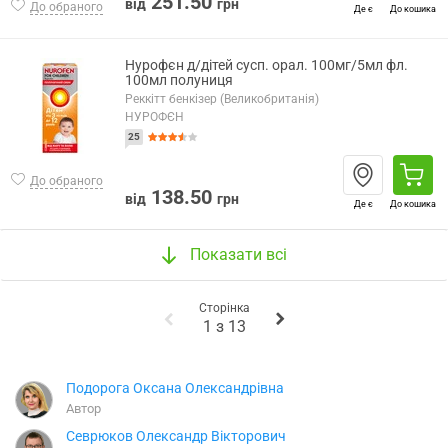
251.50
від
грн
До обраного
Де є
До кошика
Нурофєн д/дітей сусп. орал. 100мг/5мл фл.
100мл полуниця
Реккітт бенкізер (Великобританія)
НУРОФЄН
25
До обраного
138.50
від
грн
Де є
До кошика
Показати всі
Сторінка
1
з
13
Подорога Оксана Олександрівна
Автор
Севрюков Олександр Вікторович