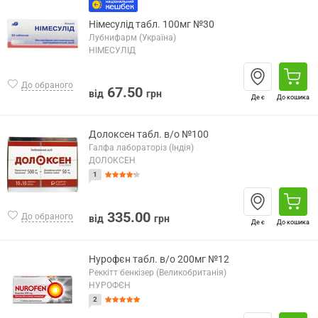
Німесулід табл. 100мг №30
Лубнифарм (Україна)
НІМЕСУЛІД
До обраного
67.50
від
грн
Де є
До кошика
Долоксен табл. в/о №100
Галфа лабораторіз (Індія)
ДОЛОКСЕН
1
335.00
До обраного
від
грн
Де є
До кошика
Нурофєн табл. в/о 200мг №12
Реккітт бенкізер (Великобританія)
НУРОФЄН
2