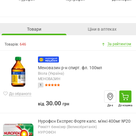
Товари
Ціни в аптеках
За рейтингом
Товарів:
646
Меновазин р-н спирт. фл. 100мл
Віола (Україна)
МЕНОВАЗИН
1
До обраного
30.00
від
грн
Де є
До кошика
Нурофєн Експрес Форте капс. м'які 400мг №20
Реккітт бенкізер (Великобританія)
НУРОФЄН