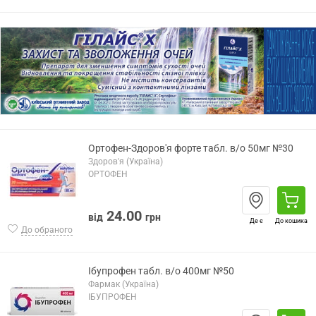
Ортофен-Здоров'я форте табл. в/о 50мг №30
Здоров'я (Україна)
ОРТОФЕН
24.00
від
грн
Де є
До кошика
До обраного
Ібупрофен табл. в/о 400мг №50
Фармак (Україна)
ІБУПРОФЕН