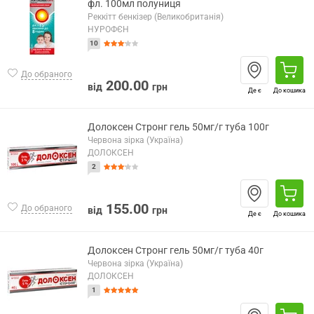
фл. 100мл полуниця
Реккітт бенкізер (Великобританія)
НУРОФЄН
10
До обраного
200.00
від
грн
Де є
До кошика
Долоксен Стронг гель 50мг/г туба 100г
Червона зірка (Україна)
ДОЛОКСЕН
2
155.00
До обраного
від
грн
Де є
До кошика
Долоксен Стронг гель 50мг/г туба 40г
Червона зірка (Україна)
ДОЛОКСЕН
1