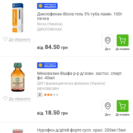
Диклофенак-Віола гель 5% туба ламін. 100г
пачка
Віола (Україна)
ДИКЛОФЕНАК
До обраного
84.50
від
грн
Де є
До кошика
Меновазин-Вішфа р-р д/зовн. застос. спирт.
фл. 40мл
ДКП фармацевтична фабрика (Україна)
МЕНОВАЗИН
2
До обраного
18.50
від
грн
Де є
До кошика
Нурофєн д/дітей форте сусп. орал. 200мг/5мл