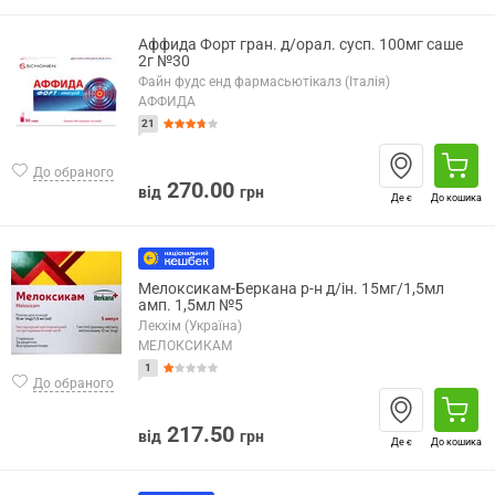
Аффида Форт гран. д/орал. сусп. 100мг саше
2г №30
Файн фудс енд фармасьютікалз (Італія)
АФФИДА
21
До обраного
270.00
від
грн
Де є
До кошика
Мелоксикам-Беркана р-н д/ін. 15мг/1,5мл
амп. 1,5мл №5
Лекхім (Україна)
МЕЛОКСИКАМ
1
До обраного
217.50
від
грн
Де є
До кошика