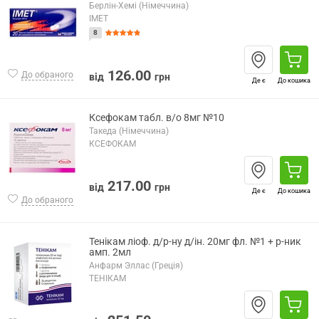
Берлін-Хемі (Німеччина)
ІМЕТ
8
126.00
До обраного
від
грн
Де є
До кошика
Ксефокам табл. в/о 8мг №10
Такеда (Німеччина)
КСЕФОКАМ
217.00
від
грн
Де є
До кошика
До обраного
Тенікам ліоф. д/р-ну д/ін. 20мг фл. №1 + р-ник
амп. 2мл
Анфарм Эллас (Греція)
ТЕНІКАМ