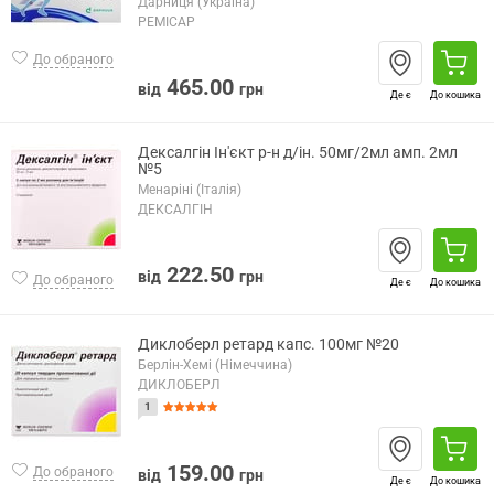
Дарниця (Україна)
РЕМІСАР
До обраного
465.00
від
грн
Де є
До кошика
Дексалгін Ін'єкт р-н д/ін. 50мг/2мл амп. 2мл
№5
Менаріні (Італія)
ДЕКСАЛГІН
222.50
від
грн
До обраного
Де є
До кошика
Диклоберл ретард капс. 100мг №20
Берлін-Хемі (Німеччина)
ДИКЛОБЕРЛ
1
159.00
До обраного
від
грн
Де є
До кошика