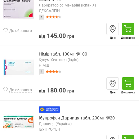
Лабораторіос Менаріні (Іспанія)
ДЕКСАЛГІН
4
До обраного
145.00
від
грн
Де є
До кошика
Німід табл. 100мг №100
Кусум Хелтхкер (Індія)
НІМІД
4
180.00
До обраного
від
грн
Де є
До кошика
Ібупрофен-Дарниця табл. 200мг №20
Дарниця (Україна)
ІБУПРОФЕН