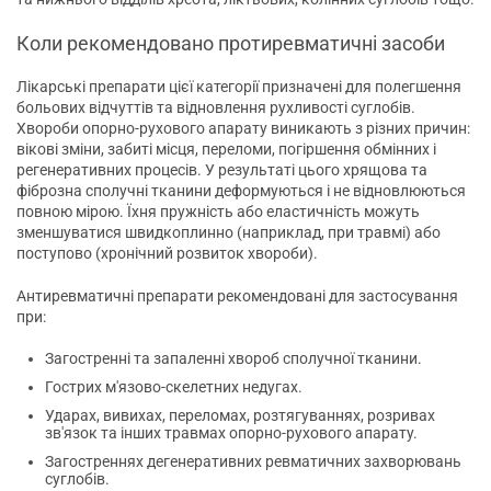
Коли рекомендовано протиревматичні засоби
Лікарські препарати цієї категорії призначені для полегшення
больових відчуттів та відновлення рухливості суглобів.
Хвороби опорно-рухового апарату виникають з різних причин:
вікові зміни, забиті місця, переломи, погіршення обмінних і
регенеративних процесів. У результаті цього хрящова та
фіброзна сполучні тканини деформуються і не відновлюються
повною мірою. Їхня пружність або еластичність можуть
зменшуватися швидкоплинно (наприклад, при травмі) або
поступово (хронічний розвиток хвороби).
Антиревматичні препарати рекомендовані для застосування
при:
Загостренні та запаленні хвороб сполучної тканини.
Гострих м'язово-скелетних недугах.
Ударах, вивихах, переломах, розтягуваннях, розривах
зв'язок та інших травмах опорно-рухового апарату.
Загостреннях дегенеративних ревматичних захворювань
суглобів.