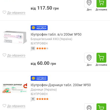
117.50
від
грн
Де є
До кошика
До обраного
Ібупрофен табл. в/о 200мг №50
Борщагівський ХФЗ (Україна)
ІБУПРОФЕН
12
До обраного
60.00
від
грн
Де є
До кошика
Ібупрофен-Дарниця табл. 200мг №50
Дарниця (Україна)
ІБУПРОФЕН
4
До обраного