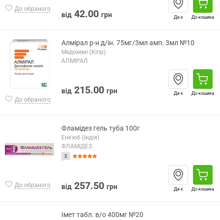
До обраного
42.00
від
грн
Де є
До кошика
Алмірал р-н д/ін. 75мг/3мл амп. 3мл №10
Медокемі (Кіпр)
АЛМІРАЛ
215.00
від
грн
Де є
До кошика
До обраного
Фламідез гель туба 100г
Енк'юб (Індія)
ФЛАМІДЕЗ
2
257.50
До обраного
від
грн
Де є
До кошика
Імет табл. в/о 400мг №20