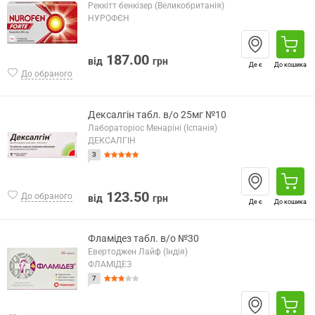
Реккітт бенкізер (Великобританія)
НУРОФЄН
187.00
від
грн
Де є
До кошика
До обраного
Дексалгін табл. в/о 25мг №10
Лабораторіос Менаріні (Іспанія)
ДЕКСАЛГІН
3
123.50
До обраного
від
грн
Де є
До кошика
Фламідез табл. в/о №30
Евертоджен Лайф (Індія)
ФЛАМІДЕЗ
7