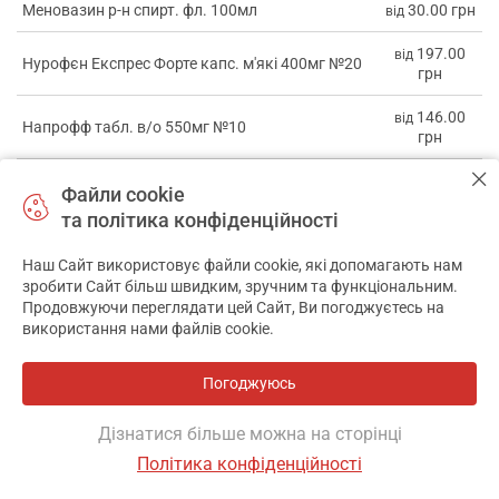
Меновазин р-н спирт. фл. 100мл
30.00 грн
від
197.00
від
Нурофєн Експрес Форте капс. м'які 400мг №20
грн
146.00
від
Напрофф табл. в/о 550мг №10
грн
Німесил гран. д/орал. сусп. 100мг/2г пакет 2г
180.00
від
Файли cookie
№30
грн
та політика конфіденційності
Ортофен-Здоров'я форте табл. в/о 50мг №30
24.00 грн
від
Наш Сайт використовує файли cookie, які допомагають нам
✕
зробити Сайт більш швидким, зручним та функціональним.
Продовжуючи переглядати цей Сайт, Ви погоджуєтесь на
використання нами файлів cookie.
Противоревматичні
✅
Категорія препаратів
препарати
Погоджуюсь
✅
Кількість препаратів у
646
каталозі
Дізнатися більше можна на сторінці
✅
Середня ціна препарату
244.23 грн
Політика конфіденційності
Фільтр