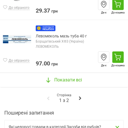
До обраного
29.37
грн
Де є
До кошика
Левомеколь мазь туба 40 г
Борщагівський ХФЗ (Україна)
ЛЕВОМЕКОЛЬ
До обраного
97.00
грн
Де є
До кошика
Показати всі
Сторінка
1
з
2
Поширені запитання
Які недорогі товари в категорії Засоби від рубців?