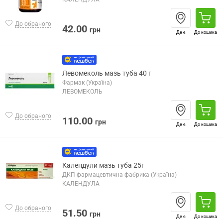
До обраного
42.00
грн
Де є
До кошика
Левомеколь мазь туба 40 г
Фармак (Україна)
ЛЕВОМЕКОЛЬ
До обраного
110.00
грн
Де є
До кошика
Календули мазь туба 25г
ДКП фармацевтична фабрика (Україна)
КАЛЕНДУЛА
До обраного
51.50
грн
Де є
До кошика