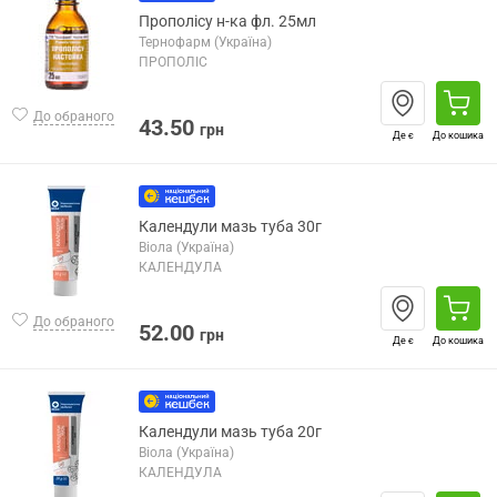
Прополісу н-ка фл. 25мл
Тернофарм (Україна)
ПРОПОЛІС
До обраного
43.50
грн
Де є
До кошика
Календули мазь туба 30г
Віола (Україна)
КАЛЕНДУЛА
До обраного
52.00
грн
Де є
До кошика
Календули мазь туба 20г
Віола (Україна)
КАЛЕНДУЛА