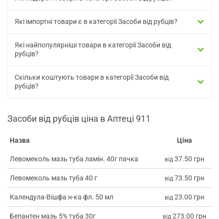
Які імпортні товари є в категорії Засоби від рубців?
Які найпопулярніші товари в категорії Засоби від
рубців?
Скільки коштують товари в категорії Засоби від
рубців?
Засоби від рубців ціна в Аптеці 911
Назва
Ціна
Левомеколь мазь туба ламін. 40г пачка
37.50 грн
від
Левомеколь мазь туба 40 г
73.50 грн
від
Календула-Вішфа н-ка фл. 50 мл
23.00 грн
від
Бепантен мазь 5% туба 30г
273.00 грн
від