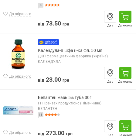
3
До обраного
73.50
від
грн
Де є
До кошика
Календула-Вішфа н-ка фл. 50 мл
ДКП фармацевтична фабрика (Україна)
КАЛЕНДУЛА
До обраного
23.00
від
грн
Де є
До кошика
Бепантен мазь 5% туба 30г
ГП Грензах продуктіонс (Німеччина)
БЕПАНТЕН
11
273.00
До обраного
від
грн
Де є
До кошика