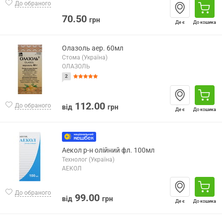
До обраного
70.50
грн
Де є
До кошика
Олазоль аер. 60мл
Стома (Україна)
ОЛАЗОЛЬ
2
112.00
До обраного
від
грн
Де є
До кошика
Аекол р-н олійний фл. 100мл
Технолог (Україна)
АЕКОЛ
До обраного
99.00
від
грн
Де є
До кошика