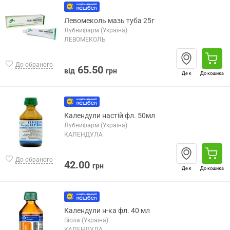
Левомеколь мазь туба 25г
Лубнифарм (Україна)
ЛЕВОМЕКОЛЬ
До обраного
65.50
від
грн
Де є
До кошика
Календули настій фл. 50мл
Лубнифарм (Україна)
КАЛЕНДУЛА
До обраного
42.00
грн
Де є
До кошика
Календули н-ка фл. 40 мл
Віола (Україна)
КАЛЕНДУЛА