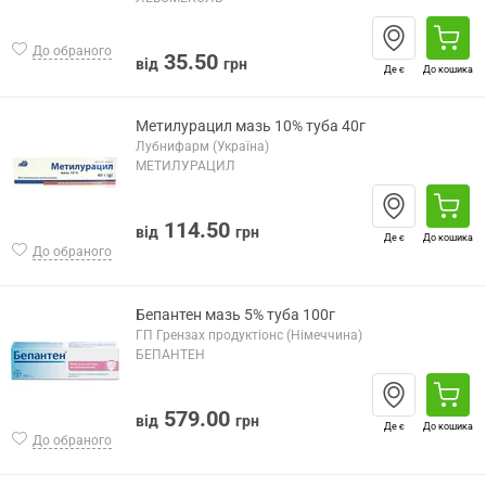
До обраного
35.50
від
грн
Де є
До кошика
Метилурацил мазь 10% туба 40г
Лубнифарм (Україна)
МЕТИЛУРАЦИЛ
114.50
від
грн
Де є
До кошика
До обраного
Бепантен мазь 5% туба 100г
ГП Грензах продуктіонс (Німеччина)
БЕПАНТЕН
579.00
від
грн
Де є
До кошика
До обраного