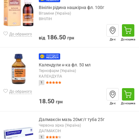
Вінілін рідина нашкірна фл. 100г
Вітаміни (Україна)
ВІНІЛІН
До обраного
186.50
від
грн
Де є
До кошика
Календули н-ка фл. 50 мл
Тернофарм (Україна)
КАЛЕНДУЛА
1
До обраного
18.50
грн
Де є
До кошика
Далмаксін мазь 20мг/г туба 25г
Червона зірка (Україна)
ДАЛМАКСІН
1