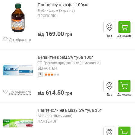
Прополісу н-ка фл. 100мл
Лубнифарм (Україна)
ПРОПОЛІС
169.00
від
грн
Де є
До кошика
До обраного
Бепантен крем 5% туба 100г
ГП Грензах продуктіонс (Німеччина)
БЕПАНТЕН
2
614.50
До обраного
від
грн
Де є
До кошика
Пантенол-Тева мазь 5% туба 35г
Меркле (Німеччина)
ПАНТЕНОЛ