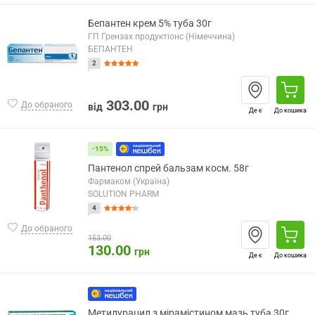
Бепантен крем 5% туба 30г
ГП Грензах продуктіонс (Німеччина)
БЕПАНТЕН
2
303.00
До обраного
від
грн
Де є
До кошика
-15%
Пантенол спрей бальзам косм. 58г
Фармаком (Україна)
SOLUTION PHARM
4
До обраного
153.00
130.00
грн
Де є
До кошика
Метилурацил з мірамістином мазь туба 30г