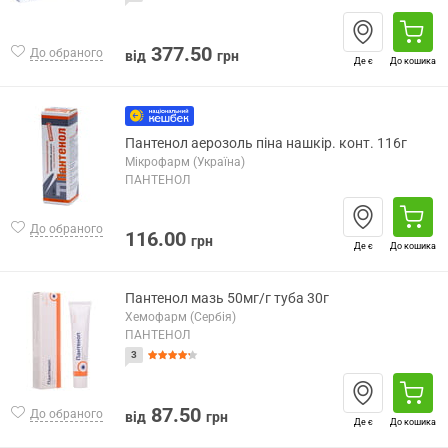
377.50
До обраного
від
грн
Де є
До кошика
Пантенол аерозоль піна нашкір. конт. 116г
Мікрофарм (Україна)
ПАНТЕНОЛ
До обраного
116.00
грн
Де є
До кошика
Пантенол мазь 50мг/г туба 30г
Хемофарм (Сербія)
ПАНТЕНОЛ
3
87.50
До обраного
від
грн
Де є
До кошика