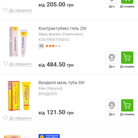
205.00
від
грн
Де є
До кошика
До обраного
Контрактубекс гель 20г
Мерц фарма (Німеччина)
КОНТРАКТУБЕКС
13
484.50
До обраного
від
грн
Де є
До кошика
Вундехіл мазь туба 30г
Ейм (Україна)
ВУНДЕХІЛ
121.50
від
грн
Де є
До кошика
До обраного