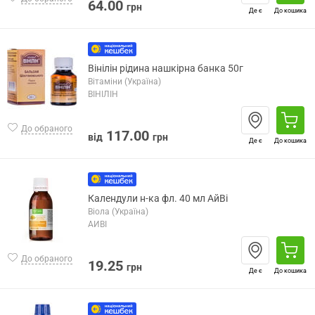
64.00
грн
Де є
До кошика
Вінілін рідина нашкірна банка 50г
Вітаміни (Україна)
ВІНІЛІН
До обраного
117.00
від
грн
Де є
До кошика
Календули н-ка фл. 40 мл АйВі
Віола (Україна)
АЙВІ
До обраного
19.25
грн
Де є
До кошика