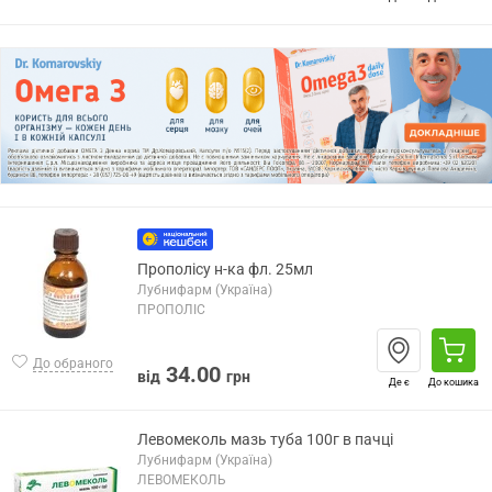
Прополісу н-ка фл. 25мл
Лубнифарм (Україна)
ПРОПОЛІС
До обраного
34.00
від
грн
Де є
До кошика
Левомеколь мазь туба 100г в пачці
Лубнифарм (Україна)
ЛЕВОМЕКОЛЬ