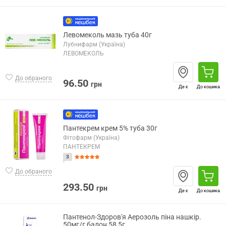
Левомеколь мазь туба 40г
Лубнифарм (Україна)
ЛЕВОМЕКОЛЬ
До обраного
96.50
грн
Де є
До кошика
Пантекрем крем 5% туба 30г
Фітофарм (Україна)
ПАНТЕКРЕМ
3
До обраного
293.50
грн
Де є
До кошика
Пантенол-Здоров'я Аерозоль піна нашкір.
50мг/г балон 58,5г