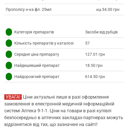
Прополісу н-ка фл. 25мл
34.00 грн
від
✅
Категорія препаратів
Засоби від рубців
✅
Кількість препаратів у каталозі
57
✅
Середня ціна препарату
127.01 грн
✅
Найдешевший препарат
18.50 грн
✅
Найдорожчий препарат
614.50 грн
УВАГА!
Ціни актуальні лише в разі оформлення
замовлення в електронній медичній інформаційній
системі Аптека 9-1-1. Ціни на товари в разі купівлі
безпосередньо в аптечних закладах-партнерах можуть
відрізнятися від тих, що зазначені на сайті!