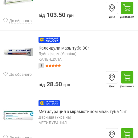
103.50
від
грн
Де є
До кошика
До обраного
Календули мазь туба 30г
Лубнифарм (Україна)
КАЛЕНДУЛА
3
До обраного
28.50
від
грн
Де є
До кошика
Метилурацил з мірамістином мазь туба 15г
Дарниця (Україна)
МЕТИЛУРАЦИЛ
До обраного