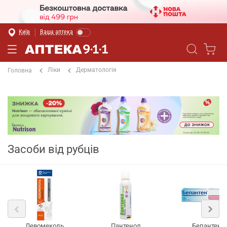
Київ
Ваша аптека
Ліки
Дерматологія
Головна
Засоби від рубців
Левомеколь
Пантенол
Бепантен