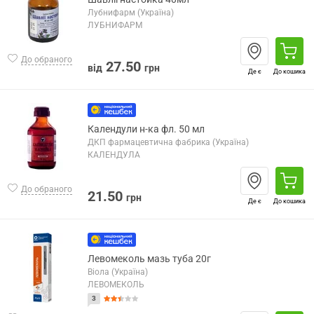
Лубнифарм (Україна)
ЛУБНИФАРМ
До обраного
27.50
від
грн
Де є
До кошика
Календули н-ка фл. 50 мл
ДКП фармацевтична фабрика (Україна)
КАЛЕНДУЛА
До обраного
21.50
грн
Де є
До кошика
Левомеколь мазь туба 20г
Віола (Україна)
ЛЕВОМЕКОЛЬ
3