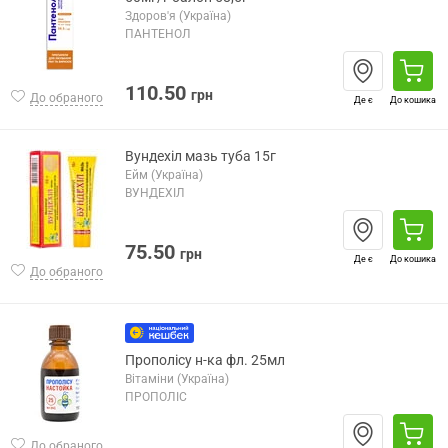
Здоров'я (Україна)
ПАНТЕНОЛ
110.50
грн
До обраного
Де є
До кошика
Вундехіл мазь туба 15г
Ейм (Україна)
ВУНДЕХІЛ
75.50
грн
Де є
До кошика
До обраного
Прополісу н-ка фл. 25мл
Вітаміни (Україна)
ПРОПОЛІС
До обраного