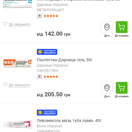
Дарниця (Україна)
МЕТИЛУРАЦИЛ
4
До обраного
142.00
від
грн
Де є
До кошика
Пантестин-Дарниця гель 30г
Дарниця (Україна)
ПАНТЕСТИН
5
До обраного
205.50
від
грн
Де є
До кошика
Левомеколь мазь туба ламін. 40г
Віола (Україна)
ЛЕВОМЕКОЛЬ