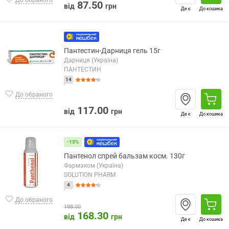
87.50
від
грн
Де є
До кошика
Пантестин-Дарниця гель 15г
Дарниця (Україна)
ПАНТЕСТИН
14
До обраного
117.00
від
грн
Де є
До кошика
-15%
Пантенол спрей бальзам косм. 130г
Фармаком (Україна)
SOLUTION PHARM
4
До обраного
198.00
168.30
від
грн
Де є
До кошика