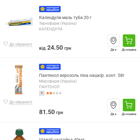
Календули мазь туба 20 г
Тернофарм (Україна)
КАЛЕНДУЛА
До обраного
24.50
від
грн
Де є
До кошика
Пантенол аерозоль піна нашкір. конт. 58г
Мікрофарм (Україна)
ПАНТЕНОЛ
1
До обраного
81.50
грн
Де є
До кошика
Шавлії настойка 40мл