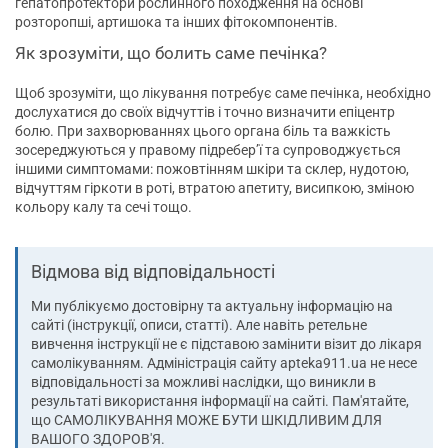
гепатопротектори рослинного походження на основі
розторопші, артишока та інших фітокомпонентів.
Як зрозуміти, що болить саме печінка?
Щоб зрозуміти, що лікування потребує саме печінка, необхідно
дослухатися до своїх відчуттів і точно визначити епіцентр
болю. При захворюваннях цього органа біль та важкість
зосереджуються у правому підребер’ї та супроводжується
іншими симптомами: пожовтінням шкіри та склер, нудотою,
відчуттям гіркоти в роті, втратою апетиту, висипкою, зміною
кольору калу та сечі тощо.
Відмова від відповідальності
Ми публікуємо достовірну та актуальну інформацію на
сайті (інструкції, описи, статті). Але навіть ретельне
вивчення інструкції не є підставою замінити візит до лікаря
самолікуванням. Адміністрація сайту apteka911.ua не несе
відповідальності за можливі наслідки, що виникли в
результаті використання інформації на сайті. Пам'ятайте,
що САМОЛІКУВАННЯ МОЖЕ БУТИ ШКІДЛИВИМ ДЛЯ
ВАШОГО ЗДОРОВ'Я.