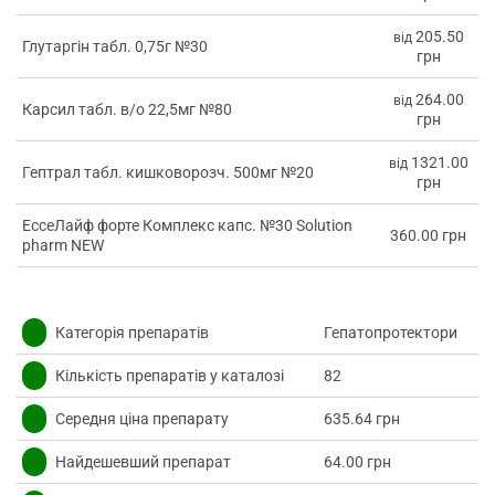
205.50
від
Глутаргін табл. 0,75г №30
грн
264.00
від
Карсил табл. в/о 22,5мг №80
грн
1321.00
від
Гептрал табл. кишковорозч. 500мг №20
грн
ЕссеЛайф форте Комплекс капс. №30 Solution
360.00 грн
pharm NEW
✅
Категорія препаратів
Гепатопротектори
✅
Кількість препаратів у каталозі
82
✅
Середня ціна препарату
635.64 грн
✅
Найдешевший препарат
64.00 грн