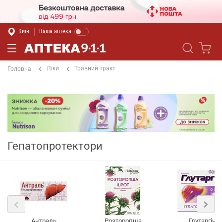
Київ
Ваша аптека
Ліки
Травний тракт
Головна
Гепатопротектори
Антраль
Розторопша
Глутаргін