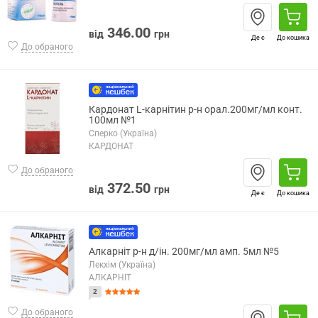
346.00
від
грн
Де є
До кошика
До обраного
Кардонат L-карнітин р-н орал.200мг/мл конт.
100мл №1
Сперко (Україна)
КАРДОНАТ
До обраного
372.50
від
грн
Де є
До кошика
Алкарніт р-н д/ін. 200мг/мл амп. 5мл №5
Лекхім (Україна)
АЛКАРНІТ
2
До обраного