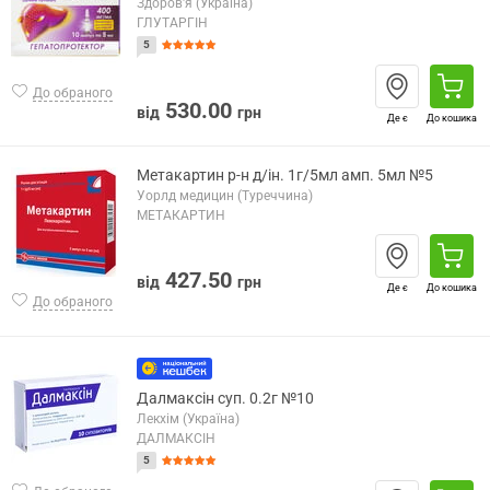
Здоров'я (Україна)
ГЛУТАРГІН
5
До обраного
530.00
від
грн
Де є
До кошика
Метакартин р-н д/ін. 1г/5мл амп. 5мл №5
Уорлд медицин (Туреччина)
МЕТАКАРТИН
427.50
від
грн
Де є
До кошика
До обраного
Далмаксін суп. 0.2г №10
Лекхім (Україна)
ДАЛМАКСІН
5