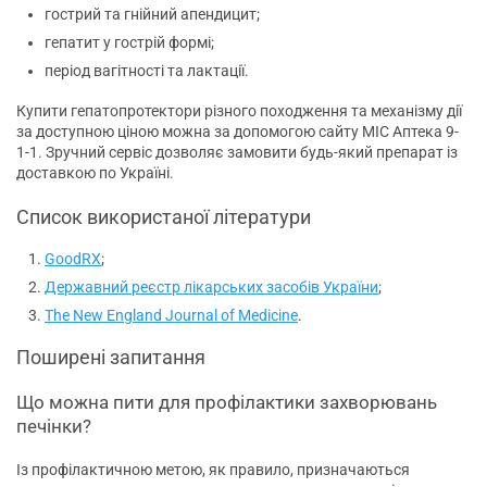
гострий та гнійний апендицит;
гепатит у гострій формі;
період вагітності та лактації.
Купити гепатопротектори різного походження та механізму дії
за доступною ціною можна за допомогою сайту МІС Аптека 9-
1-1. Зручний сервіс дозволяє замовити будь-який препарат із
доставкою по Україні.
Список використаної літератури
GoodRX
;
Державний реєстр лікарських засобів України
;
The New England Journal of Medicine
.
Поширені запитання
Що можна пити для профілактики захворювань
печінки?
Із профілактичною метою, як правило, призначаються