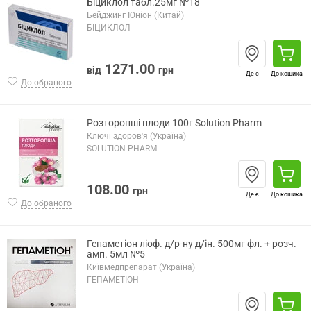
Біциклол табл.25мг №18
Бейджинг Юніон (Китай)
БІЦИКЛОЛ
1271.00
від
грн
Де є
До кошика
До обраного
Розторопші плоди 100г Solution Pharm
Ключі здоров'я (Україна)
SOLUTION PHARM
108.00
грн
Де є
До кошика
До обраного
Гепаметіон ліоф. д/р-ну д/ін. 500мг фл. + розч.
амп. 5мл №5
Київмедпрепарат (Україна)
ГЕПАМЕТІОН