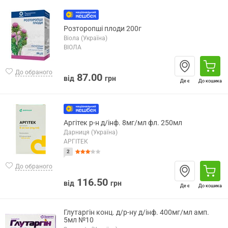
Розторопші плоди 200г
Віола (Україна)
ВІОЛА
До обраного
87.00
від
грн
Де є
До кошика
Аргітек р-н д/інф. 8мг/мл фл. 250мл
Дарниця (Україна)
АРГІТЕК
2
До обраного
116.50
від
грн
Де є
До кошика
Глутаргін конц. д/р-ну д/інф. 400мг/мл амп.
5мл №10