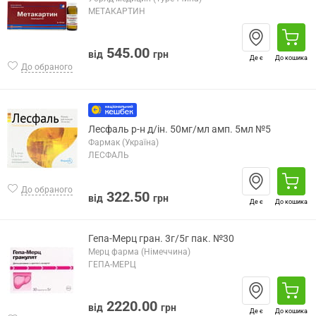
МЕТАКАРТИН
545.00
від
грн
Де є
До кошика
До обраного
Лесфаль р-н д/ін. 50мг/мл амп. 5мл №5
Фармак (Україна)
ЛЕСФАЛЬ
До обраного
322.50
від
грн
Де є
До кошика
Гепа-Мерц гран. 3г/5г пак. №30
Мерц фарма (Німеччина)
ГЕПА-МЕРЦ
2220.00
від
грн
Де є
До кошика