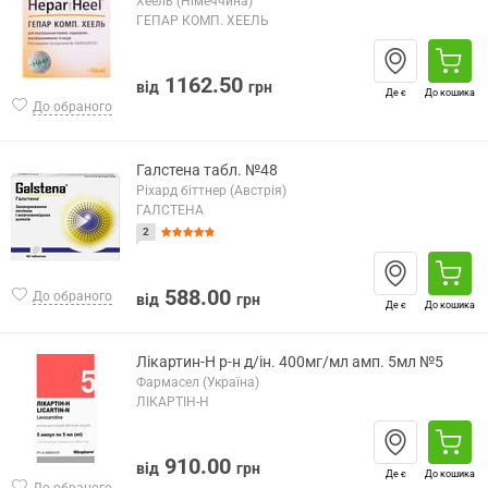
Хеель (Німеччина)
ГЕПАР КОМП. ХЕЕЛЬ
1162.50
від
грн
Де є
До кошика
До обраного
Галстена табл. №48
Ріхард біттнер (Австрія)
ГАЛСТЕНА
2
588.00
До обраного
від
грн
Де є
До кошика
Лікартин-Н р-н д/ін. 400мг/мл амп. 5мл №5
Фармасел (Україна)
ЛІКАРТІН-Н
910.00
від
грн
Де є
До кошика
До обраного