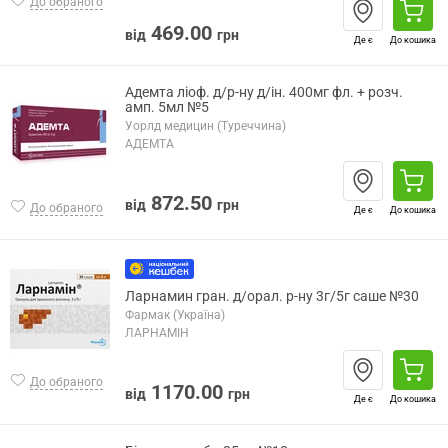
До обраного
469.00
від
грн
Де є
До кошика
Адемта ліоф. д/р-ну д/ін. 400мг фл. + розч.
амп. 5мл №5
Уорлд медицин (Туреччина)
АДЕМТА
872.50
від
грн
До обраного
Де є
До кошика
Ларнамин гран. д/орал. р-ну 3г/5г саше №30
Фармак (Україна)
ЛАРНАМІН
До обраного
1170.00
від
грн
Де є
До кошика