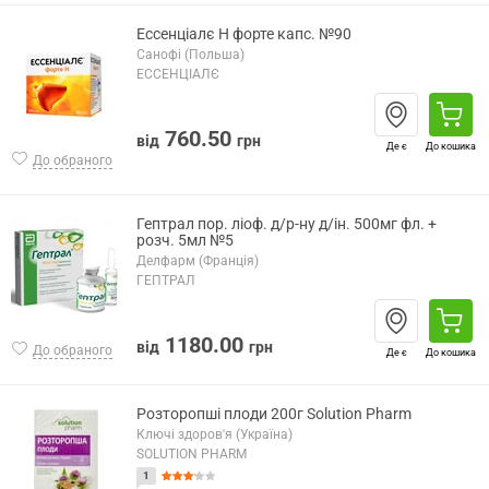
Ессенціалє Н форте капс. №90
Санофі (Польша)
ЕССЕНЦІАЛЄ
760.50
від
грн
Де є
До кошика
До обраного
Гептрал пор. ліоф. д/р-ну д/ін. 500мг фл. +
розч. 5мл №5
Делфарм (Франція)
ГЕПТРАЛ
1180.00
від
грн
До обраного
Де є
До кошика
Розторопші плоди 200г Solution Pharm
Ключі здоров'я (Україна)
SOLUTION PHARM
1