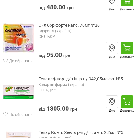
480.00
від
грн
Де є
До кошика
Силібор форте капс. 70мг №20
Здоров'я (Україна)
СИЛІБОР
95.00
від
грн
Де є
До кошика
До обраного
Гепадиф пор. д/п ін. р-ну 942,05мл фл. №5
Валартін фарма (Україна)
ГЕПАДИФ
1305.00
від
грн
Де є
До кошика
До обраного
Гепар Комп. Хеель р-н д/ін. амп. 2,2мл №5