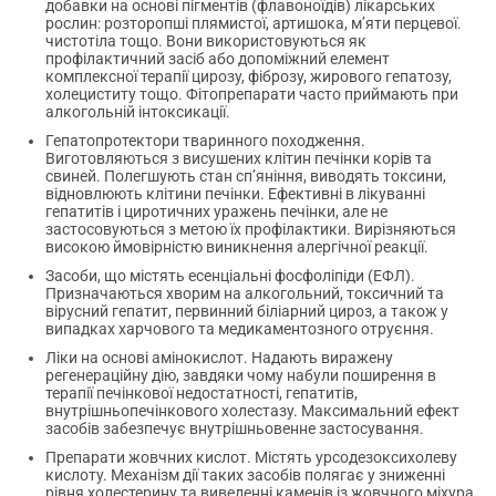
добавки на основі пігментів (флавоноїдів) лікарських
рослин: розторопші плямистої, артишока, м’яти перцевої.
чистотіла тощо. Вони використовуються як
профілактичний засіб або допоміжний елемент
комплексної терапії цирозу, фіброзу, жирового гепатозу,
холециститу тощо. Фітопрепарати часто приймають при
алкогольній інтоксикації.
Гепатопротектори тваринного походження.
Виготовляються з висушених клітин печінки корів та
свиней. Полегшують стан сп’яніння, виводять токсини,
відновлюють клітини печінки. Ефективні в лікуванні
гепатитів і циротичних уражень печінки, але не
застосовуються з метою їх профілактики. Вирізняються
високою ймовірністю виникнення алергічної реакції.
Засоби, що містять есенціальні фосфоліпіди (ЕФЛ).
Призначаються хворим на алкогольний, токсичний та
вірусний гепатит, первинний біліарний цироз, а також у
випадках харчового та медикаментозного отруєння.
Ліки на основі амінокислот. Надають виражену
регенераційну дію, завдяки чому набули поширення в
терапії печінкової недостатності, гепатитів,
внутрішньопечінкового холестазу. Максимальний ефект
засобів забезпечує внутрішньовенне застосування.
Препарати жовчних кислот. Містять урсодезоксихолеву
кислоту. Механізм дії таких засобів полягає у зниженні
рівня холестерину та виведенні каменів із жовчного міхура.