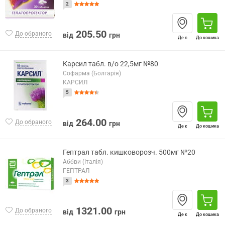
2
205.50
До обраного
від
грн
Де є
До кошика
Карсил табл. в/о 22,5мг №80
Софарма (Болгарія)
КАРСИЛ
5
264.00
До обраного
від
грн
Де є
До кошика
Гептрал табл. кишковорозч. 500мг №20
Аббви (Італія)
ГЕПТРАЛ
3
1321.00
До обраного
від
грн
Де є
До кошика