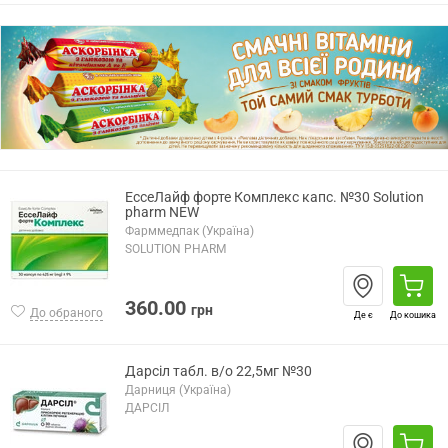
ЕссеЛайф форте Комплекс капс. №30 Solution
pharm NEW
Фарммедпак (Україна)
SOLUTION PHARM
360.00
грн
До обраного
Де є
До кошика
Дарсіл табл. в/о 22,5мг №30
Дарниця (Україна)
ДАРСІЛ