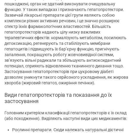
пошкоджені, орган не здатний виконувати очищувальну
функцію. У таких випадках і призначають гепатопротектори.
Зазвичай лікарські препарати цієї групи являють собою
комплекси різних активних речовин, і це значно розширює
спектр їхніх фармакологічних властивостей. Більшість
гепатопротекторів надають цілу низку важливих
терапевтичних ефектів: нормалізують метаболізм, посилюють
детоксикацію, регенерують та стабілізують мембрани
гепатоцитів і підвищують їх бар’єрну функцію, пригнічують
запалення, покращують роботу жовчовивідної системи,
зв’язують вільні радикали та збільшують антиоксидантний
потенціал, сприяють відновленню тканинного дихання тощо.
Застосування гепатопротекторів при цукровому діабеті
дозволяє уникнути такого серйозного ускладнення, як жирова
хвороба (жировий гепатоз, ожиріння печінки).
Види гепатопротекторів та показання до їх
застосування
Головним критерієм класифікації гепатопротекторів є їх склад
(або походження). Виділяють наступні види цих медикаментів:
Рослинні препарати. Сюди належать натуральні дієтичні