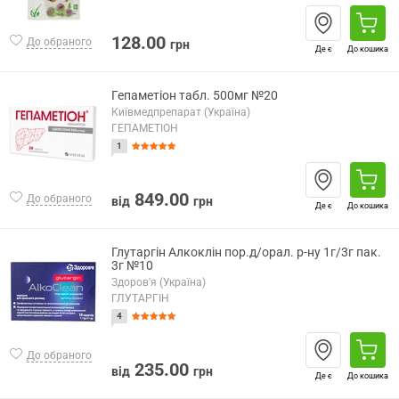
128.00
До обраного
грн
Де є
До кошика
Гепаметіон табл. 500мг №20
Київмедпрепарат (Україна)
ГЕПАМЕТІОН
1
849.00
До обраного
від
грн
Де є
До кошика
Глутаргін Алкоклін пор.д/орал. р-ну 1г/3г пак.
3г №10
Здоров'я (Україна)
ГЛУТАРГІН
4
До обраного
235.00
від
грн
Де є
До кошика