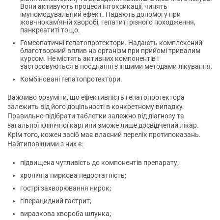
Вони активують процеси інтоксикації, чинять
імуномодувальний ефект. Надають допомогу при
жовчнокам'яній хворобі, гепатиті різного походження,
панкреатиті тощо.
Гомеопатичні гепатопротектори. Надають комплексний
благотворний вплив на організм при прийомі тривалим
курсом. Не містять активних компонентів і
застосовуються в поєднанні з іншими методами лікування.
Комбіновані гепатопротектори.
Важливо розуміти, що ефективність гепатопротектора
залежить від його доцільності в конкретному випадку.
Правильно підібрати таблетки залежно від діагнозу та
загальної клінічної картини зможе лише досвідчений лікар.
Крім того, кожен засіб має власний перелік протипоказань.
Найтиповішими з них є:
підвищена чутливість до компонентів препарату;
хронічна ниркова недостатність;
гострі захворювання нирок;
гіперацидний гастрит;
виразкова хвороба шлунка;