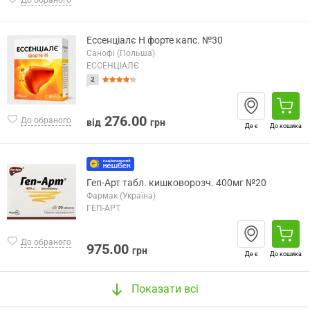
Ессенціалє Н форте капс. №30
Санофі (Польша)
ЕССЕНЦІАЛЄ
2
276.00
До обраного
від
грн
Де є
До кошика
Геп-Арт табл. кишковорозч. 400мг №20
Фармак (Україна)
ГЕП-АРТ
До обраного
975.00
грн
Де є
До кошика
Показати всі