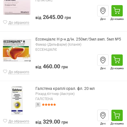
ГЕПАТОКС
2645.00
від
грн
Де є
До кошика
До обраного
Ессенціалє Н р-н д/ін. 250мг/5мл амп. 5мл №5
Фамар (Дельфарм) (Іспанія)
ЕССЕНЦІАЛЄ
460.00
від
грн
Де є
До кошика
До обраного
Галстена краплі орал. фл. 20 мл
Ріхард біттнер (Австрія)
ГАЛСТЕНА
1
329.00
До обраного
від
грн
Де є
До кошика