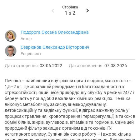
Сторінка
1
з
2
Подорога Оксана Олександрівна
Автор
Севрюков Олександр Вікторович
Рецензент
Дата створення:
03.06.2022
Дата оновлення:
07.08.2026
Печінка – найбільший внутрішній орган людини, маса якого –
1,5–2 кг. Це справжній рекордсмен із багатозадачності та
стресостійкості, який несе прикордонну службу в режимі 24/7 і
бере участь у понад 500 важливих хімічних реакціях. Печінка
виконує метаболічну, захисну, знешкоджувальну,
детоксикаційну та видільну функції, відіграє важливу роль у
процесах травлення, кровотворення і терморегуляції, а також в
обміні білків, жирів, вуглеводів, вітамінів та гормонів. Саме цей
природний фільтр захищає організм від токсинів і їх
негативного впливу. Зупини він свою роботу – і вже за кілька