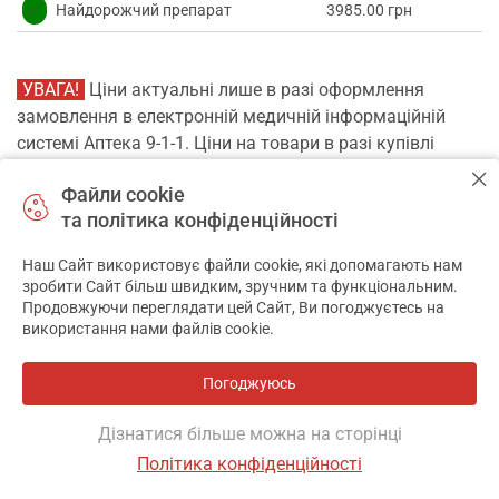
✅
Найдорожчий препарат
3985.00 грн
УВАГА!
Ціни актуальні лише в разі оформлення
замовлення в електронній медичній інформаційній
системі Аптека 9-1-1. Ціни на товари в разі купівлі
безпосередньо в аптечних закладах-партнерах можуть
Файли cookie
відрізнятися від тих, що зазначені на сайті!
та політика конфіденційності
Наш Сайт використовує файли cookie, які допомагають нам
Зв’язатися з нами
✕
зробити Сайт більш швидким, зручним та функціональним.
Продовжуючи переглядати цей Сайт, Ви погоджуєтесь на
використання нами файлів cookie.
Онлайн чат
Погоджуюсь
Безпека платежів
Дізнатися більше можна на сторінці
Політика конфіденційності
Фільтр