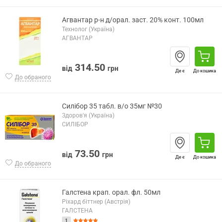
Агвантар р-н д/орал. заст. 20% конт. 100мл
Технолог (Україна)
АГВАНТАР
314.50
від
грн
Де є
До кошика
До обраного
Силібор 35 табл. в/о 35мг №30
Здоров'я (Україна)
СИЛІБОР
73.50
від
грн
Де є
До кошика
До обраного
Галстена крап. орал. фл. 50мл
Ріхард біттнер (Австрія)
ГАЛСТЕНА
1