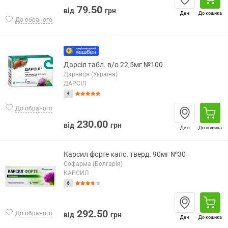
79.50
від
грн
Де є
До кошика
До обраного
Дарсіл табл. в/о 22,5мг №100
Дарниця (Україна)
ДАРСІЛ
4
До обраного
230.00
від
грн
Де є
До кошика
Карсил форте капс. тверд. 90мг №30
Софарма (Болгарія)
КАРСИЛ
6
292.50
До обраного
від
грн
Де є
До кошика