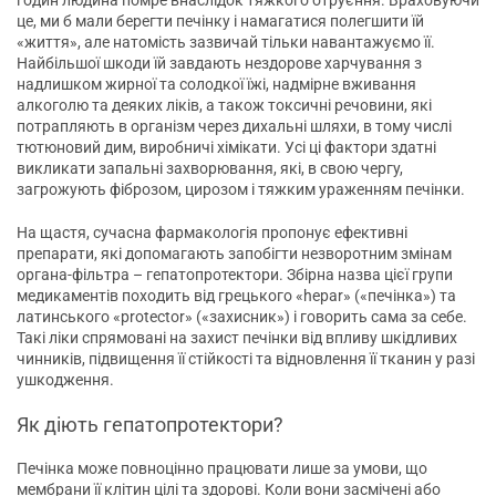
годин людина помре внаслідок тяжкого отруєння. Враховуючи
це, ми б мали берегти печінку і намагатися полегшити їй
«життя», але натомість зазвичай тільки навантажуємо її.
Найбільшої шкоди їй завдають нездорове харчування з
надлишком жирної та солодкої їжі, надмірне вживання
алкоголю та деяких ліків, а також токсичні речовини, які
потрапляють в організм через дихальні шляхи, в тому числі
тютюновий дим, виробничі хімікати. Усі ці фактори здатні
викликати запальні захворювання, які, в свою чергу,
загрожують фіброзом, цирозом і тяжким ураженням печінки.
На щастя, сучасна фармакологія пропонує ефективні
препарати, які допомагають запобігти незворотним змінам
органа-фільтра – гепатопротектори. Збірна назва цієї групи
медикаментів походить від грецького «hepar» («печінка») та
латинського «protector» («захисник») і говорить сама за себе.
Такі ліки спрямовані на захист печінки від впливу шкідливих
чинників, підвищення її стійкості та відновлення її тканин у разі
ушкодження.
Як діють гепатопротектори?
Печінка може повноцінно працювати лише за умови, що
мембрани її клітин цілі та здорові. Коли вони засмічені або