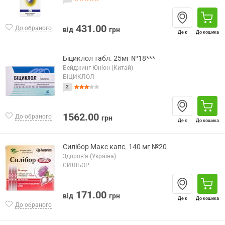
431.00
До обраного
від
грн
Де є
До кошика
Біциклол табл. 25мг №18***
Бейджинг Юніон (Китай)
БІЦИКЛОЛ
2
1562.00
До обраного
грн
Де є
До кошика
Силібор Макс капс. 140 мг №20
Здоров'я (Україна)
СИЛІБОР
171.00
від
грн
Де є
До кошика
До обраного