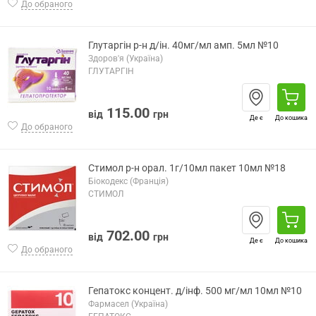
До обраного
Глутаргін р-н д/ін. 40мг/мл амп. 5мл №10
Здоров'я (Україна)
ГЛУТАРГІН
115.00
від
грн
Де є
До кошика
До обраного
Стимол р-н орал. 1г/10мл пакет 10мл №18
Біокодекс (Франція)
СТИМОЛ
702.00
від
грн
Де є
До кошика
До обраного
Гепатокс концент. д/інф. 500 мг/мл 10мл №10
Фармасел (Україна)