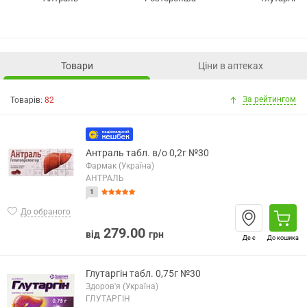
Товари
Ціни в аптеках
За рейтингом
Товарів:
82
Антраль табл. в/о 0,2г №30
Фармак (Україна)
АНТРАЛЬ
1
До обраного
279.00
від
грн
Де є
До кошика
Глутаргін табл. 0,75г №30
Здоров'я (Україна)
ГЛУТАРГІН