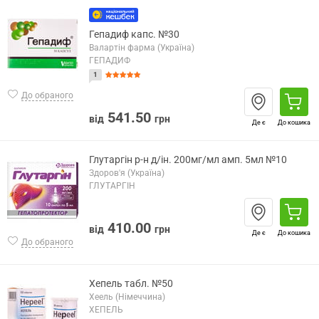
Гепадиф капс. №30
Валартін фарма (Україна)
ГЕПАДИФ
1
До обраного
541.50
від
грн
Де є
До кошика
Глутаргін р-н д/ін. 200мг/мл амп. 5мл №10
Здоров'я (Україна)
ГЛУТАРГІН
410.00
від
грн
Де є
До кошика
До обраного
Хепель табл. №50
Хеель (Німеччина)
ХЕПЕЛЬ