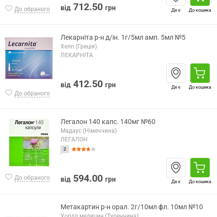
712.50
від
грн
До обраного
Де є
До кошика
Лекарніта р-н д/ін. 1г/5мл амп. 5мл №5
Хелп (Греція)
ЛЕКАРНІТА
412.50
від
грн
Де є
До кошика
До обраного
Легалон 140 капс. 140мг №60
Мадаус (Німеччина)
ЛЕГАЛОН
2
594.00
До обраного
від
грн
Де є
До кошика
Метакартин р-н орал. 2г/10мл фл. 10мл №10
Уорлд медицин (Туреччина)