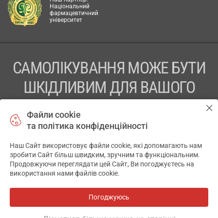
Національний
фармацевтичний
університет
САМОЛІКУВАННЯ МОЖЕ БУТИ
ШКІДЛИВИМ ДЛЯ ВАШОГО
ЗДОРОВ’Я
Файли cookie
та політика конфіденційності
ПЕРЕД ЗАСТОСУВАННЯМ ПРЕПАРАТУ ПРОКОНСУЛЬТУЙТЕСЬ
З ЛІКАРЕМ
Наш Сайт використовує файли cookie, які допомагають нам
✕
зробити Сайт більш швидким, зручним та функціональним.
ТОВ «АПТЕКА 911.ЮА» Код ЄДРПОУ 43631965.
Продовжуючи переглядати цей Сайт, Ви погоджуєтесь на
використання нами файлів cookie.
Відмова від відповідальності
© 2014-2026. Медична інформаційна система АПТЕКА911.ЮА
Погоджуюсь
Розробка і підтримка сайту -
wu.ua