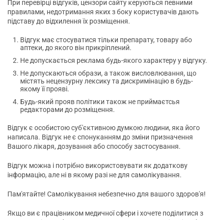
При перевірці відгуків, цензори сайту керуються певними
правилами, недотримання яких з боку користувачів дають
підставу до відхилення їх розміщення.
Відгук має стосуватися тільки препарату, товару або
аптеки, до якого він прикріплений.
Не допускається реклама будь-якого характеру у відгуку.
Не допускаються образи, а також висловлювання, що
містять нецензурну лексику та дискримінацію в будь-
якому її прояві.
Будь-який прояв політики також не приймаєтсья
редакторами до розміщення.
Відгук є особистою суб'єктивною думкою людини, яка його
написала. Відгук не є спонуканням до зміни призначення
Вашого лікаря, дозування або способу застосування.
Відгук можна і потрібно використовувати як додаткову
інформацію, але ні в якому разі не для самолікування.
Пам'ятайте! Самолікування небезпечно для вашого здоров'я!
Якщо ви є працівником медичної сфери і хочете поділитися з