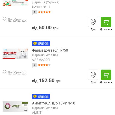
Дарниця (Україна)
ІБУПРОФЕН
4
До обраного
60.00
від
грн
Де є
До кошика
Фармадол табл. №50
Фармак (Україна)
ФАРМАДОЛ
3
До обраного
152.50
від
грн
Де є
До кошика
Амбіт табл. в/о 10мг №10
Фармак (Україна)
АМБІТ