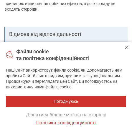
причиною виникнення побічних ефектів, а до їх складу не
входять стероїди.
Відмова від відповідальності
Ми публікуємо достовірну та актуальну інформацію на
сайті (інструкції, описи, статті). Але навіть ретельне
Файли cookie
вивчення інструкції не є підставою замінити візит до лікаря
та політика конфіденційності
самолікуванням. Адміністрація сайту apteka911.ua не несе
відповідальності за можливі наслідки, що виникли в
Наш Сайт використовує файли cookie, які допомагають нам
результаті використання інформації на сайті. Пам'ятайте,
✕
зробити Сайт більш швидким, зручним та функціональним.
що САМОЛІКУВАННЯ МОЖЕ БУТИ ШКІДЛИВИМ ДЛЯ
Продовжуючи переглядати цей Сайт, Ви погоджуєтесь на
ВАШОГО ЗДОРОВ'Я.
використання нами файлів cookie.
Поширені запитання
Погоджуюсь
Які недорогі товари в категорії Протизапальні засоби?
Дізнатися більше можна на сторінці
Політика конфіденційності
Фільтр
Які імпортні товари є в категорії Протизапальні