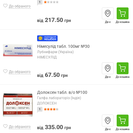
1
До обраного
217.50
від
грн
Де є
До кошика
Німесулід табл. 100мг №30
Лубнифарм (Україна)
НІМЕСУЛІД
До обраного
67.50
від
грн
Де є
До кошика
Долоксен табл. в/о №100
Галфа лабораторіз (Індія)
ДОЛОКСЕН
1
335.00
До обраного
від
грн
Де є
До кошика