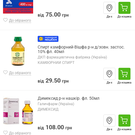
75.00
від
грн
Де є
До кошика
До обраного
Спирт камфорний-Вішфа р-н д/зовн. застос.
10% фл. 40мл
ДКП фармацевтична фабрика (Україна)
КАМФОРНИЙ СПИРТ
До обраного
29.50
від
грн
Де є
До кошика
Димексид р-н нашкір. фл. 50мл
Галичфарм (Україна)
ДИМЕКСИД
108.00
від
грн
Де є
До кошика
До обраного