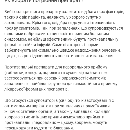
Як вибрати потрібний препарат?
Вибір конкретного препарату залежить від багатьох факторів,
таких як вік пацієнта, наявність у хворого супутніх
захворювань. Крім того, слід брати до уваги інтенсивність
прояву симптомів. Так, при запаленнях, що супроводжуються
сильними набряками та високоінтенсивним больовим
синдромом, найбільш ефективними будуть протизапальні у
формі ін'єкцій чи інфузій. Саме ці лікарські форми
забезпечують максимально швидке надходження речовини,
що діє, в кров і дозволяють оперативно зняти запалення.
Протизапальні препарати для перорального прийому
(таблетки, капсули, порошки та суспензії) найчастіше
застосовуються при середній вираженості симптомів
запалення і є найбільш зручною для самостійного прийому
лікарської форми цих препаратів.
Що стосується супозиторіїв (свічок), то їх застосування є
оптимальним варіантом при запаленнях прямої кишки,
жіночих статевих органів, а також у випадках, коли для
хворого з тих чи інших причин неможливо приймати
протизапальні перорально — цьому, зокрема, можуть
перешкоджати нудота та блювання.