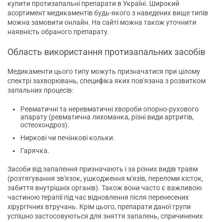
купити протизапальні препарати в Україні. Широкий
асортимент медикаментів будь-якого з наведених вище типів
можна замовити онлайн. На сайті можна також уточнити
наявність обраного препарату.
Область використання протизапальних засобів
Медикаменти цього типу можуть призначатися при цілому
спектрі захворювань, специфіка яких пов'язана з розвитком
запальних процесів:
Ревматичні та неревматичні хвороби опорно-рухового
апарату (ревматична лихоманка, різні види артритів,
остеохондроз).
Ниркові чи печінкові кольки.
Гарячка.
Засоби від запалення призначають і за різних видів травм
(розтягування зв'язок, ушкодження м'язів, переломи кісток,
забиття внутрішніх органів). Також вони часто є важливою
частиною терапії під час відновлення після перенесених
хірургічних втручань. Крім цього, препарати даної групи
успішно застосовуються для зняття запалень, спричинених