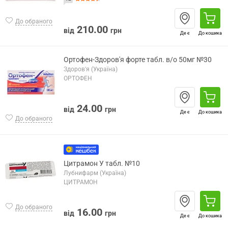
До обраного
210.00
від
грн
Де є
До кошика
Ортофен-Здоров'я форте табл. в/о 50мг №30
Здоров'я (Україна)
ОРТОФЕН
24.00
від
грн
Де є
До кошика
До обраного
Цитрамон У табл. №10
Лубнифарм (Україна)
ЦИТРАМОН
До обраного
16.00
від
грн
Де є
До кошика