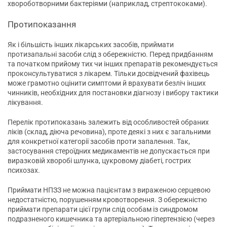
хвороботворними бактеріями (наприклад, стрептококами).
Протипоказання
Як і більшість інших лікарських засобів, приймати
протизапальні засоби слід з обережністю. Перед придбанням
та початком прийому тих чи інших препаратів рекомендується
проконсультуватися з лікарем. Тільки досвідчений фахівець
може грамотно оцінити симптоми й врахувати безліч інших
чинників, необхідних для постановки діагнозу і вибору тактики
лікування.
Перелік протипоказань залежить від особливостей обраних
ліків (склад, діюча речовина), проте деякі з них є загальними
для конкретної категорії засобів проти запалення. Так,
застосування стероїдних медикаментів не допускається при
виразковій хворобі шлунка, цукровому діабеті, гострих
психозах.
Приймати НПЗЗ не можна пацієнтам з вираженою серцевою
недостатністю, порушенням кровотворення. З обережністю
приймати препарати цієї групи слід особам із синдромом
подразненого кишечника та артеріальною гіпертензією (через