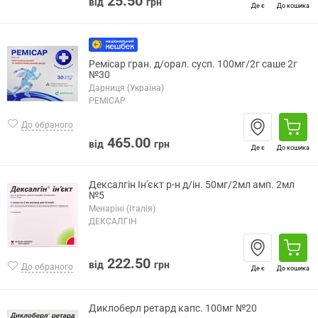
25.50
від
грн
Де є
До кошика
Ремісар гран. д/орал. сусп. 100мг/2г саше 2г
№30
Дарниця (Україна)
РЕМІСАР
До обраного
465.00
від
грн
Де є
До кошика
Дексалгін Ін'єкт р-н д/ін. 50мг/2мл амп. 2мл
№5
Менаріні (Італія)
ДЕКСАЛГІН
222.50
від
грн
До обраного
Де є
До кошика
Диклоберл ретард капс. 100мг №20