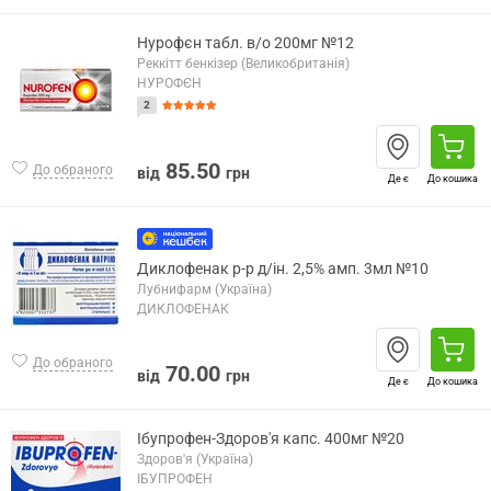
Нурофєн табл. в/о 200мг №12
Реккітт бенкізер (Великобританія)
НУРОФЄН
2
85.50
До обраного
від
грн
Де є
До кошика
Диклофенак р-р д/ін. 2,5% амп. 3мл №10
Лубнифарм (Україна)
ДИКЛОФЕНАК
До обраного
70.00
від
грн
Де є
До кошика
Ібупрофен-Здоров'я капс. 400мг №20
Здоров'я (Україна)
ІБУПРОФЕН