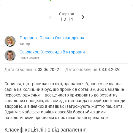
Сторінка
1
з
14
Подорога Оксана Олександрівна
Автор
Севрюков Олександр Вікторович
Рецензент
Дата створення:
03.06.2022
Дата оновлення:
08.08.2026
Соринка, що трапилася в око, здавалося б, зовсім незначна
садна на коліні, чи вірус, що проник в організм, або банальне
переохолодження — все це часто призводить до розвитку
запальних процесів, цілком здатних завдати серйозної шкоди
здоров'ю, а в деяких випадках і загрожують життю пацієнта.
Одним із найефективніших засобів боротьби з цими
патологічними проявами є протизапальні препарати.
Класифікація ліків від запалення