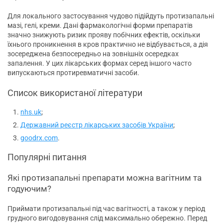
Для локального застосування чудово підійдуть протизапальні
мазі, гелі, креми. Дані фармакологічні форми препаратів
значно знижують ризик прояву побічних ефектів, оскільки
їхнього проникнення в кров практично не відбувається, а дія
зосереджена безпосередньо на зовнішніх осередках
запалення. У цих лікарських формах серед іншого часто
випускаються протиревматичні засоби.
Список використаної літератури
nhs.uk
;
Державний реєстр лікарських засобів України
;
goodrx.com
.
Популярні питання
Які протизапальні препарати можна вагітним та
годуючим?
Приймати протизапальні під час вагітності, а також у період
грудного вигодовування слід максимально обережно. Перед