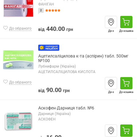
ФАНІГАН
2
440.00
До обраного
від
грн
Де є
До кошика
Ацетилсаліцилова к-та (аспірин) табл. 500мг
№100
Лубнифарм (Україна)
АЦЕТИЛСАЛІЦИЛОВА КИСЛОТА
До обраного
90.00
від
грн
Де є
До кошика
Аскофен-Дарниця табл. №6
Дарниця (Україна)
АСКОФЕН