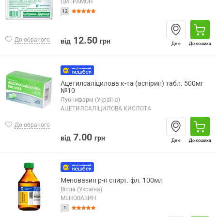
ЦИТРАМОН
12
12.50
До обраного
від
грн
Де є
До кошика
Ацетилсаліцилова к-та (аспірин) табл. 500мг
№10
Лубнифарм (Україна)
АЦЕТИЛСАЛІЦИЛОВА КИСЛОТА
До обраного
7.00
від
грн
Де є
До кошика
Меновазин р-н спирт. фл. 100мл
Віола (Україна)
МЕНОВАЗИН
1