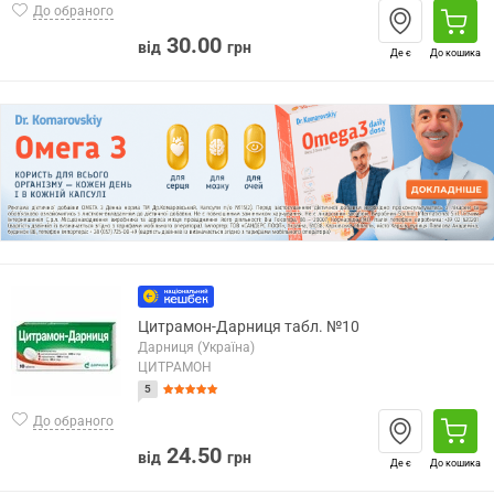
До обраного
30.00
від
грн
Де є
До кошика
Цитрамон-Дарниця табл. №10
Дарниця (Україна)
ЦИТРАМОН
5
До обраного
24.50
від
грн
Де є
До кошика