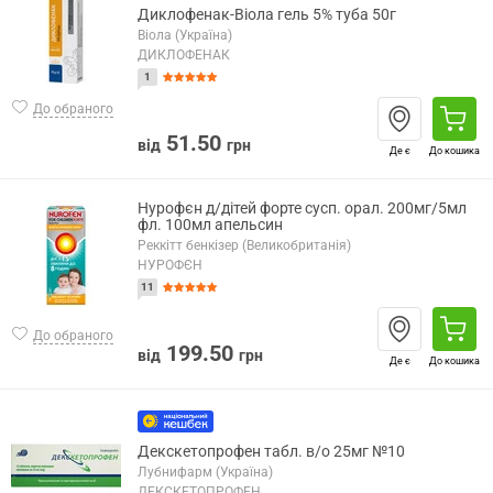
Диклофенак-Віола гель 5% туба 50г
Віола (Україна)
ДИКЛОФЕНАК
1
До обраного
51.50
від
грн
Де є
До кошика
Нурофєн д/дітей форте сусп. орал. 200мг/5мл
фл. 100мл апельсин
Реккітт бенкізер (Великобританія)
НУРОФЄН
11
До обраного
199.50
від
грн
Де є
До кошика
Декскетопрофен табл. в/о 25мг №10
Лубнифарм (Україна)
ДЕКСКЕТОПРОФЕН