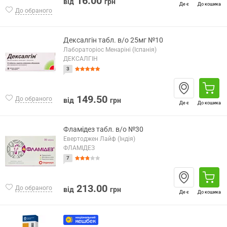
16.00
від
грн
Де є
До кошика
До обраного
Дексалгін табл. в/о 25мг №10
Лабораторіос Менаріні (Іспанія)
ДЕКСАЛГІН
3
149.50
До обраного
від
грн
Де є
До кошика
Фламідез табл. в/о №30
Евертоджен Лайф (Індія)
ФЛАМІДЕЗ
7
213.00
До обраного
від
грн
Де є
До кошика