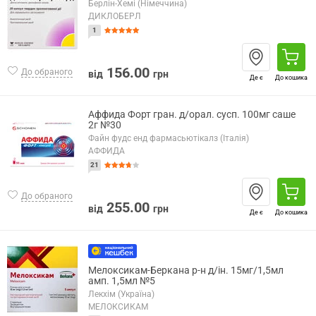
Берлін-Хемі (Німеччина)
ДИКЛОБЕРЛ
1
156.00
До обраного
від
грн
Де є
До кошика
Аффида Форт гран. д/орал. сусп. 100мг саше
2г №30
Файн фудс енд фармасьютікалз (Італія)
АФФИДА
21
До обраного
255.00
від
грн
Де є
До кошика
Мелоксикам-Беркана р-н д/ін. 15мг/1,5мл
амп. 1,5мл №5
Лекхім (Україна)
МЕЛОКСИКАМ