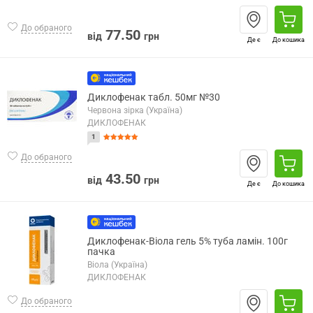
До обраного
77.50
від
грн
Де є
До кошика
Диклофенак табл. 50мг №30
Червона зірка (Україна)
ДИКЛОФЕНАК
1
До обраного
43.50
від
грн
Де є
До кошика
Диклофенак-Віола гель 5% туба ламін. 100г
пачка
Віола (Україна)
ДИКЛОФЕНАК
До обраного