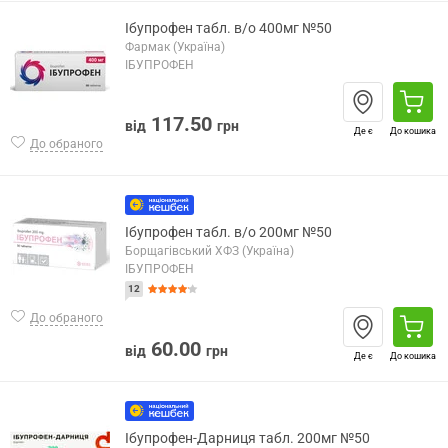
Ібупрофен табл. в/о 400мг №50
Фармак (Україна)
ІБУПРОФЕН
117.50
від
грн
Де є
До кошика
До обраного
Ібупрофен табл. в/о 200мг №50
Борщагівський ХФЗ (Україна)
ІБУПРОФЕН
12
До обраного
60.00
від
грн
Де є
До кошика
Ібупрофен-Дарниця табл. 200мг №50