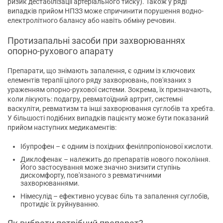
ризик дестабілізації артеріального тиску). Також у ряді
випадків прийом НПЗЗ може спричинити порушення водно-
електролітного балансу або навіть обміну речовин.
Протизапальні засоби при захворюваннях
опорно-рухового апарату
Препарати, що знімають запалення, є одним із ключових
елементів терапії цілого ряду захворювань, пов'язаних з
ураженням опорно-рухової системи. Зокрема, їх призначають,
коли лікують: подагру, ревматоїдний артрит, системні
васкуліти, ревматизм та інші захворювання суглобів та хребта.
У більшості подібних випадків пацієнту може бути показаний
прийом наступних медикаментів:
Ібупрофен – є одним із похідних фенілпропіонової кислоти.
Диклофенак – належить до препаратів нового покоління.
Його застосування може значно знизити ступінь
дискомфорту, пов'язаного з ревматичними
захворюваннями.
Німесулід – ефективно усуває біль та запалення суглобів,
протидіє їх руйнуванню.