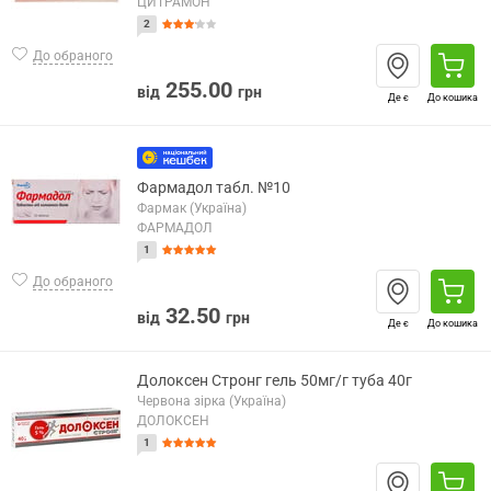
ЦИТРАМОН
2
До обраного
255.00
від
грн
Де є
До кошика
Фармадол табл. №10
Фармак (Україна)
ФАРМАДОЛ
1
До обраного
32.50
від
грн
Де є
До кошика
Долоксен Стронг гель 50мг/г туба 40г
Червона зірка (Україна)
ДОЛОКСЕН
1