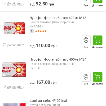
92.50
До обраного
від
грн
Де є
До кошика
Нурофєн форте табл. в/о 400мг №12
Реккітт бенкізер (Великобританія)
НУРОФЄН
5
110.00
До обраного
від
грн
Де є
До кошика
Нурофєн Форте табл. в/о 400мг №24
Реккітт бенкізер (Великобританія)
НУРОФЄН
167.00
від
грн
Де є
До кошика
До обраного
Фаніган табл. №100 Індія
Кусум Хелтхкер (Індія)