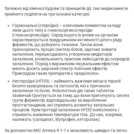
Залежно від хімічної будови та принципів дії, такі медикаменти
прийнято поділяти на три основні категорії:
Гормональні (стероїдні) – ключовим елементом складу
ліків цього типу є глюкокортикостероїди
(глюкокортикоїди). Серед іншого їх вплив на організм
характеризується придушенням активності цілого ряду
ферментів, що руйнують тканини. Також вони
прискорюють процес синтезу білків, здатних знімати
запалення, перешкоджають утворенню медіаторів
запалення, уповільнюють приплив лейкоцитів до осередків
запалення. Поряд з вираженим лікувальним ефектом
мають досить широкий спектр побічних ефектів.
Прикладом таких препаратів є преднізолон.
Нестероїдні (НПЗЗ) – займають важливе місце в терапії
безлічі захворювань та патологій, які є причиною
запалення та болю. Фізіологічна дія таких таблеток
зазвичай ґрунтується на тому, що вони пригнічують синтез
групи ферментів, відповідальних за вироблення
простагландинів, які сприяють розвитку запальних
процесів. Крім протидії запаленню НПЗЗ знеболюють і
сприяють зниженню температури тіла. До них, зокрема,
належать (саліцилат, ібупрофен, кеторолак).
За допомогою МІС Аптека 9-1-1 є можливість швидко та легко