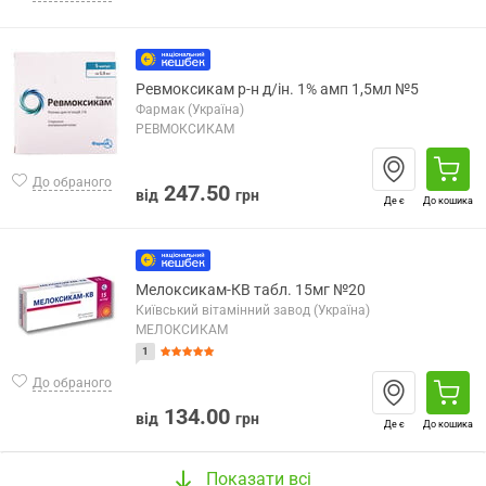
Ревмоксикам р-н д/ін. 1% амп 1,5мл №5
Фармак (Україна)
РЕВМОКСИКАМ
До обраного
247.50
від
грн
Де є
До кошика
Мелоксикам-КВ табл. 15мг №20
Київський вітамінний завод (Україна)
МЕЛОКСИКАМ
1
До обраного
134.00
від
грн
Де є
До кошика
Показати всі