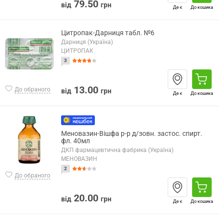
79.50
від
грн
Де є
До кошика
Цитропак-Дарниця табл. №6
Дарниця (Україна)
ЦИТРОПАК
3
13.00
До обраного
від
грн
Де є
До кошика
Меновазин-Вішфа р-р д/зовн. застос. спирт.
фл. 40мл
ДКП фармацевтична фабрика (Україна)
МЕНОВАЗИН
2
До обраного
20.00
від
грн
Де є
До кошика