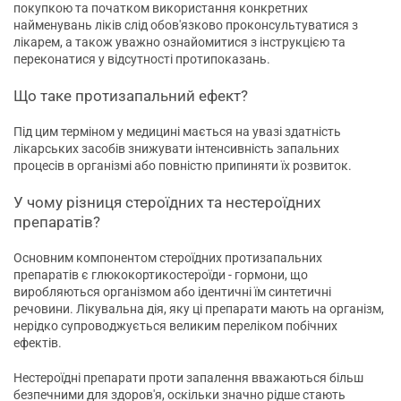
покупкою та початком використання конкретних
найменувань ліків слід обов'язково проконсультуватися з
лікарем, а також уважно ознайомитися з інструкцією та
переконатися у відсутності протипоказань.
Що таке протизапальний ефект?
Під цим терміном у медицині мається на увазі здатність
лікарських засобів знижувати інтенсивність запальних
процесів в організмі або повністю припиняти їх розвиток.
У чому різниця стероїдних та нестероїдних
препаратів?
Основним компонентом стероїдних протизапальних
препаратів є глюкокортикостероїди - гормони, що
виробляються організмом або ідентичні їм синтетичні
речовини. Лікувальна дія, яку ці препарати мають на організм,
нерідко супроводжується великим переліком побічних
ефектів.
Нестероїдні препарати проти запалення вважаються більш
безпечними для здоров'я, оскільки значно рідше стають