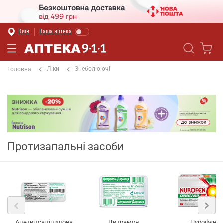
Київ
Ваша аптека
Ліки
Знеболюючі
Головна
Протизапальні засоби
Ацетилсаліцилова
Цитрамон
Нурофєн