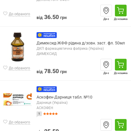
До обраного
36.50
від
грн
Де є
До кошика
Димексид-ЖФФ рідина д/зовн. заст. фл. 50мл
ДКП фармацевтична фабрика (Україна)
ДИМЕКСИД
До обраного
78.50
від
грн
Де є
До кошика
Аскофен-Дарниця табл. №10
Дарниця (Україна)
АСКОФЕН
1
До обраного