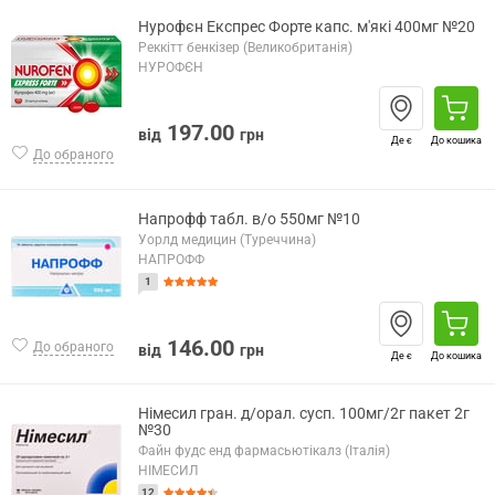
Нурофєн Експрес Форте капс. м'які 400мг №20
Реккітт бенкізер (Великобританія)
НУРОФЄН
197.00
від
грн
Де є
До кошика
До обраного
Напрофф табл. в/о 550мг №10
Уорлд медицин (Туреччина)
НАПРОФФ
1
146.00
До обраного
від
грн
Де є
До кошика
Німесил гран. д/орал. сусп. 100мг/2г пакет 2г
№30
Файн фудс енд фармасьютікалз (Італія)
НІМЕСИЛ
12