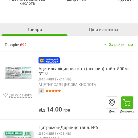
кислота
Товари
Ціни в аптеках
За рейтингом
Товарів:
692
Ацетилсаліцилова к-та (аспірин) табл. 500мг
№10
Дарниця (Україна)
АЦЕТИЛСАЛІЦИЛОВА КИСЛОТА
2
До обраного
14.00
від
грн
Де є
До кошика
Цитрамон-Дарниця табл. №6
Дарниця (Україна)