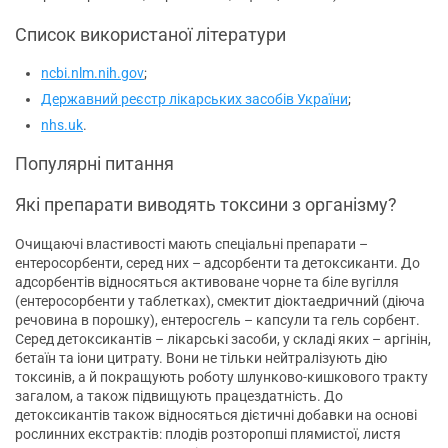
Список використаної літератури
ncbi.nlm.nih.gov
;
Державний реєстр лікарських засобів України
;
nhs.uk
.
Популярні питання
Які препарати виводять токсини з організму?
Очищаючі властивості мають спеціальні препарати –
ентеросорбенти, серед них – адсорбенти та детоксиканти. До
адсорбентів відносяться активоване чорне та біле вугілля
(ентеросорбенти у таблетках), смектит діоктаедричний (діюча
речовина в порошку), ентеросгель – капсули та гель сорбент.
Серед детоксикантів – лікарські засоби, у складі яких – аргінін,
бетаїн та іони цитрату. Вони не тільки нейтралізують дію
токсинів, а й покращують роботу шлунково-кишкового тракту
загалом, а також підвищують працездатність. До
детоксикантів також відносяться дієтичні добавки на основі
рослинних екстрактів: плодів розторопші плямистої, листя