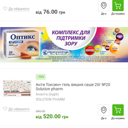
До обраного
76.00
від
грн
Де є
До кошика
-10%
Анти Токсин+ гель вишня саше 20г №20
Solution pharm
Ананта (Індія)
SOLUTION PHARM
До обраного
580.00
520.00
від
грн
Де є
До кошика