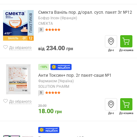
Смекта Ваніль пор. д/орал. сусп. пакет 3г №12
Бофур Іпсен (Франція)
СМЕКТА
3
234.00
До обраного
від
грн
Де є
До кошика
-10%
Анти Токсин+ пор. 2г пакет-саше №1
Фармаком (Україна)
SOLUTION PHARM
5
До обраного
20.00
18.00
грн
Де є
До кошика