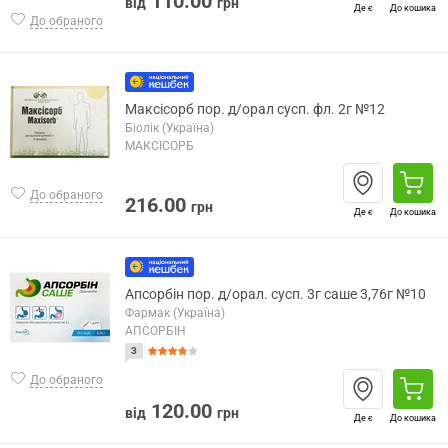
110.00
від
грн
Де є
До кошика
До обраного
Максісорб пор. д/орал сусп. фл. 2г №12
Біолік (Україна)
МАКСІСОРБ
До обраного
216.00
грн
Де є
До кошика
Апсорбін пор. д/орал. сусп. 3г саше 3,76г №10
Фармак (Україна)
АПСОРБІН
3
До обраного
120.00
від
грн
Де є
До кошика