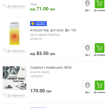
79.00
До обраного
71.00
від
грн
Де є
До кошика
Атоксіл пор. д/п сусп. фл. 10г
Орісіл-фарм (Україна)
АТОКСІЛ
До обраного
83.50
від
грн
Де є
До кошика
Сорбент+ білий капс. №20
Ананта (Індія)
СОРБЕНТ
170.00
грн
Де є
До кошика
До обраного