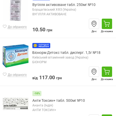
Вугілля активоване табл. 250мг №10
Борщагівський ХФЗ (Україна)
ВУГІЛЛЯ АКТИВОВАНЕ
До обраного
10.50
грн
Де є
До кошика
Біонорм Детокс табл. дисперг. 1,5г №18
Київський вітамінний завод (Україна)
БІОНОРМ
До обраного
117.00
від
грн
Де є
До кошика
-10%
Анти Токсин+ табл. 500мг №10
Ананта (Індія)
АНТИ ТОКСИН+