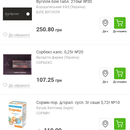
Вугілля біле табл. 210мг №30
Борщагівський ХФЗ (Україна)
БІЛЕ ВУГІЛЛЯ
250.80
грн
Де є
До кошика
До обраного
Сорбекс капс. 0,25г №20
Валартін фарма (Україна)
СОРБЕКС
107.25
грн
Де є
До кошика
До обраного
Сормін пор. д/орал. сусп. 3г саше 3,72г №10
Кусум Хелтхкер (Індія)
СОРМІН