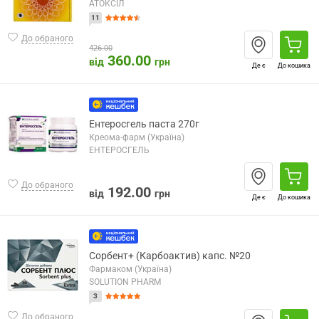
АТОКСІЛ
11
До обраного
426.00
360.00
від
грн
Де є
До кошика
Ентеросгель паста 270г
Креома-фарм (Україна)
ЕНТЕРОСГЕЛЬ
До обраного
192.00
від
грн
Де є
До кошика
Сорбент+ (Карбоактив) капс. №20
Фармаком (Україна)
SOLUTION PHARM
3
До обраного