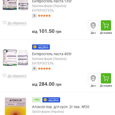
Ентеросгель паста 135г
Креома-фарм (Україна)
ЕНТЕРОСГЕЛЬ
2
До обраного
101.50
від
грн
Де є
До кошика
Ентеросгель паста 405г
Креома-фарм (Україна)
ЕНТЕРОСГЕЛЬ
6
До обраного
284.00
від
грн
Де є
До кошика
-15%
Атоксіл пор. д/п сусп. 2г пак. №20
Орісіл-фарм (Україна)