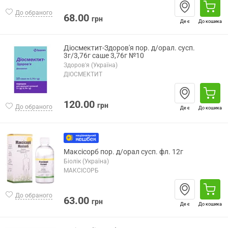
До обраного
68.00
грн
Де є
До кошика
Діосмектит-Здоров'я пор. д/орал. сусп.
3г/3,76г саше 3,76г №10
Здоров'я (Україна)
ДІОСМЕКТИТ
120.00
грн
До обраного
Де є
До кошика
Максісорб пор. д/орал сусп. фл. 12г
Біолік (Україна)
МАКСІСОРБ
До обраного
63.00
грн
Де є
До кошика