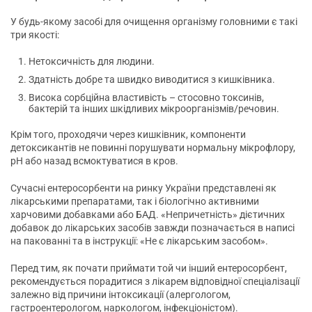
У будь-якому засобі для очищення організму головними є такі
три якості:
Нетоксичність для людини.
Здатність добре та швидко виводитися з кишківника.
Висока сорбційна властивість – стосовно токсинів,
бактерій та інших шкідливих мікроорганізмів/речовин.
Крім того, проходячи через кишківник, компоненти
детоксикантів не повинні порушувати нормальну мікрофлору,
рН або назад всмоктуватися в кров.
Сучасні ентеросорбенти на ринку України представлені як
лікарськими препаратами, так і біологічно активними
харчовими добавками або БАД. «Непричетність» дієтичних
добавок до лікарських засобів завжди позначається в написі
на пакованні та в інструкції: «Не є лікарським засобом».
Перед тим, як почати приймати той чи інший ентеросорбент,
рекомендується порадитися з лікарем відповідної спеціалізації
залежно від причини інтоксикації (алергологом,
гастроентерологом, наркологом, інфекціоністом).