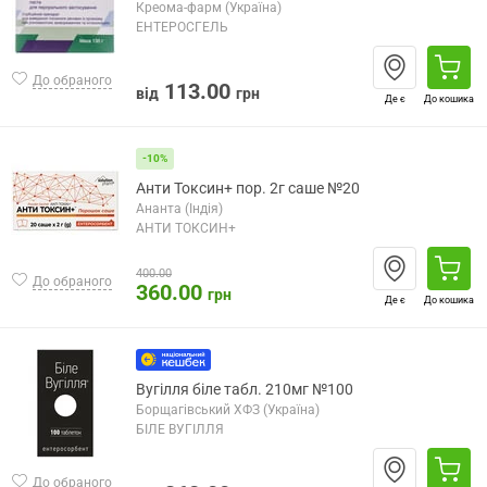
Креома-фарм (Україна)
ЕНТЕРОСГЕЛЬ
До обраного
113.00
від
грн
Де є
До кошика
-10%
Анти Токсин+ пор. 2г саше №20
Ананта (Індія)
АНТИ ТОКСИН+
400.00
До обраного
360.00
грн
Де є
До кошика
Вугілля біле табл. 210мг №100
Борщагівський ХФЗ (Україна)
БІЛЕ ВУГІЛЛЯ
До обраного