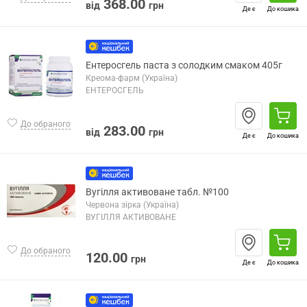
368.00
від
грн
Де є
До кошика
Ентеросгель паста з солодким смаком 405г
Креома-фарм (Україна)
ЕНТЕРОСГЕЛЬ
До обраного
283.00
від
грн
Де є
До кошика
Вугілля активоване табл. №100
Червона зірка (Україна)
ВУГІЛЛЯ АКТИВОВАНЕ
До обраного
120.00
грн
Де є
До кошика