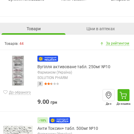
Товари
Ціни в аптеках
За рейтингом
Товарів:
44
Вугілля активоване табл. 250мг №10
Фармаком (Україна)
SOLUTION PHARM
3
До обраного
9.00
грн
Де є
До кошика
-10%
Анти Токсин+ табл. 500мг №10