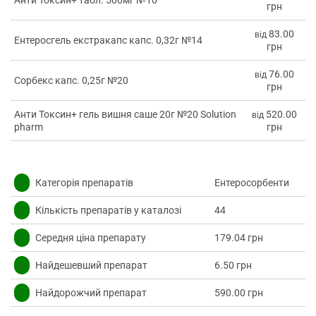
грн
83.00
від
Ентеросгель екстракапс капс. 0,32г №14
грн
76.00
від
Сорбекс капс. 0,25г №20
грн
Анти Токсин+ гель вишня саше 20г №20 Solution
520.00
від
pharm
грн
✅
Категорія препаратів
Ентеросорбенти
✅
Кількість препаратів у каталозі
44
✅
Середня ціна препарату
179.04 грн
✅
Найдешевший препарат
6.50 грн
✅
Найдорожчий препарат
590.00 грн