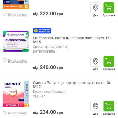
222.00
від
грн
До обраного
Де є
До кошика
Ентеросгель паста д/перорал.заст. пакет 15г
№15
Креома-фарм (Україна)
ЕНТЕРОСГЕЛЬ
До обраного
240.00
від
грн
Де є
До кошика
Смекта Полуниця пор. д/орал. сусп. пакет 3г
№12
Бофур Іпсен (Франція)
СМЕКТА
234.00
від
грн
До обраного
Де є
До кошика