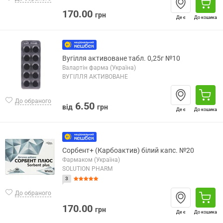
170.00
грн
Де є
До кошика
Вугілля активоване табл. 0,25г №10
Валартін фарма (Україна)
ВУГІЛЛЯ АКТИВОВАНЕ
До обраного
6.50
від
грн
Де є
До кошика
Сорбент+ (Карбоактив) білий капс. №20
Фармаком (Україна)
SOLUTION PHARM
3
До обраного
170.00
грн
Де є
До кошика