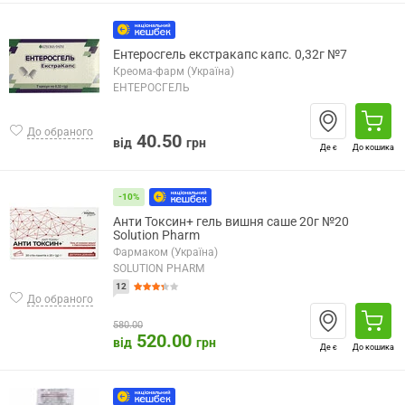
Ентеросгель екстракапс капс. 0,32г №7
Креома-фарм (Україна)
ЕНТЕРОСГЕЛЬ
До обраного
40.50
від
грн
Де є
До кошика
-10%
Анти Токсин+ гель вишня саше 20г №20
Solution Pharm
Фармаком (Україна)
SOLUTION PHARM
12
До обраного
580.00
520.00
від
грн
Де є
До кошика