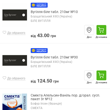
Вугілля біле табл. 210мг №10
Борщагівський ХФЗ (Україна)
БІЛЕ ВУГІЛЛЯ
До обраного
43.00
від
грн
Де є
До кошика
Вугілля біле табл. 210мг №30
Борщагівський ХФЗ (Україна)
БІЛЕ ВУГІЛЛЯ
До обраного
124.50
від
грн
Де є
До кошика
Смекта Апельсин-Ваніль пор. д/орал. сусп.
пакет 3г №12
Бофур Іпсен (Франція)
СМЕКТА