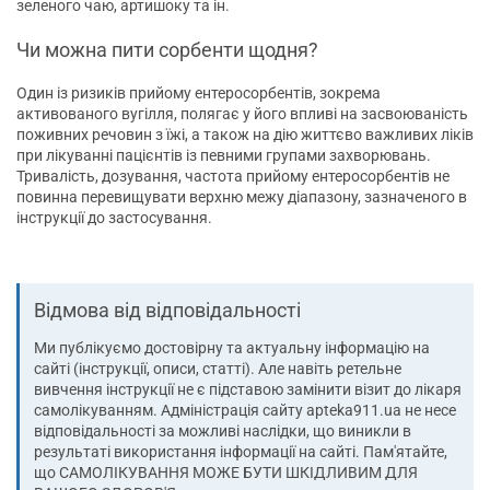
зеленого чаю, артишоку та ін.
Чи можна пити сорбенти щодня?
Один із ризиків прийому ентеросорбентів, зокрема
активованого вугілля, полягає у його впливі на засвоюваність
поживних речовин з їжі, а також на дію життєво важливих ліків
при лікуванні пацієнтів із певними групами захворювань.
Тривалість, дозування, частота прийому ентеросорбентів не
повинна перевищувати верхню межу діапазону, зазначеного в
інструкції до застосування.
Відмова від відповідальності
Ми публікуємо достовірну та актуальну інформацію на
сайті (інструкції, описи, статті). Але навіть ретельне
вивчення інструкції не є підставою замінити візит до лікаря
самолікуванням. Адміністрація сайту apteka911.ua не несе
відповідальності за можливі наслідки, що виникли в
результаті використання інформації на сайті. Пам'ятайте,
що САМОЛІКУВАННЯ МОЖЕ БУТИ ШКІДЛИВИМ ДЛЯ