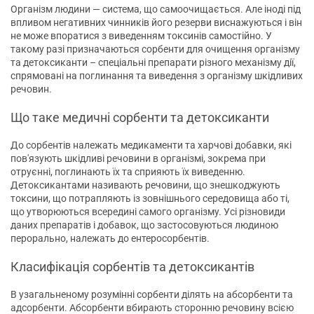
Організм людини — система, що самоочищається. Але іноді під
впливом негативних чинників його резерви виснажуються і він
не може впоратися з виведенням токсинів самостійно. У
такому разі призначаються сорбенти для очищення організму
та детоксиканти – спеціальні препарати різного механізму дії,
спрямовані на поглинання та виведення з організму шкідливих
речовин.
Що таке медичні сорбенти та детоксиканти
До сорбентів належать медикаменти та харчові добавки, які
пов'язують шкідливі речовини в організмі, зокрема при
отруєнні, поглинають їх та сприяють їх виведенню.
Детоксикантами називають речовини, що знешкоджують
токсини, що потрапляють із зовнішнього середовища або ті,
що утворюються всередині самого організму. Усі різновиди
даних препаратів і добавок, що застосовуються людиною
перорально, належать до ентеросорбентів.
Класифікація сорбентів та детоксикантів
В узагальненому розумінні сорбенти ділять на абсорбенти та
адсорбенти. Абсорбенти вбирають сторонню речовину всією