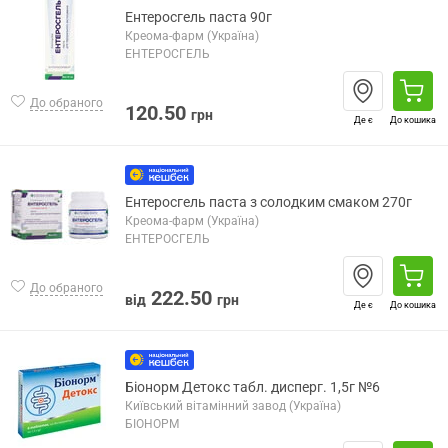
Ентеросгель паста 90г
Креома-фарм (Україна)
ЕНТЕРОСГЕЛЬ
До обраного
120.50
грн
Де є
До кошика
Ентеросгель паста з солодким смаком 270г
Креома-фарм (Україна)
ЕНТЕРОСГЕЛЬ
До обраного
222.50
від
грн
Де є
До кошика
Біонорм Детокс табл. дисперг. 1,5г №6
Київський вітамінний завод (Україна)
БІОНОРМ