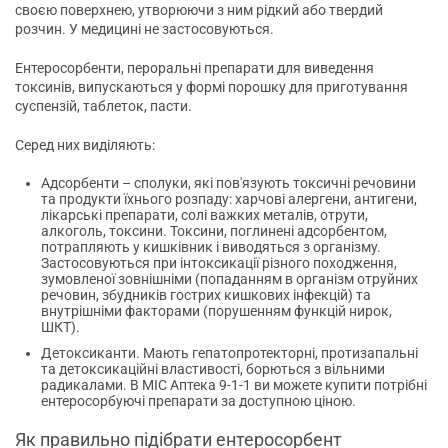
своєю поверхнею, утворюючи з ним рідкий або твердий
розчин. У медицині не застосовуються.
Ентеросорбенти, пероральні препарати для виведення
токсинів, випускаються у формі порошку для приготування
суспензій, таблеток, пасти.
Серед них виділяють:
Адсорбенти – сполуки, які пов'язують токсичні речовини
та продукти їхнього розпаду: харчові алергени, антигени,
лікарські препарати, солі важких металів, отрути,
алкоголь, токсини. Токсини, поглинені адсорбентом,
потрапляють у кишківник і виводяться з організму.
Застосовуються при інтоксикації різного походження,
зумовленої зовнішніми (попаданням в організм отруйних
речовин, збудників гострих кишкових інфекцій) та
внутрішніми факторами (порушенням функцій нирок,
ШКТ).
Детоксиканти. Мають гепатопротекторні, протизапальні
та детоксикаційні властивості, борються з вільними
радикалами. В МІС Аптека 9-1-1 ви можете купити потрібні
ентеросорбуючі препарати за доступною ціною.
Як правильно підібрати ентеросорбент