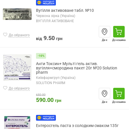
Вугілля активоване табл. №10
Червона зірка (Україна)
ВУГІЛЛЯ АКТИВОВАНЕ
До обраного
9.50
від
грн
Де є
До кошика
-10%
Анти Токсин+ Мульті гель актив.
вугілля+смородина пакет 20г №20 Solution
pharm
Київфармгруп (Україна)
SOLUTION PHARM
До обраного
650.00
590.00
грн
Де є
До кошика
Ентеросгель паста з солодким смаком 135г