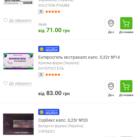
Фармаком (Україна)
SOLUTION PHARM
5
До обраного
79.00
71.00
від
грн
Де є
До кошика
Ентеросгель екстракапс капс. 0,32г №14
Креома-фарм (Україна)
ЕНТЕРОСГЕЛЬ
3
До обраного
83.00
від
грн
Де є
До кошика
Сорбекс капс. 0,25г №20
Валартін фарма (Україна)
СОРБЕКС