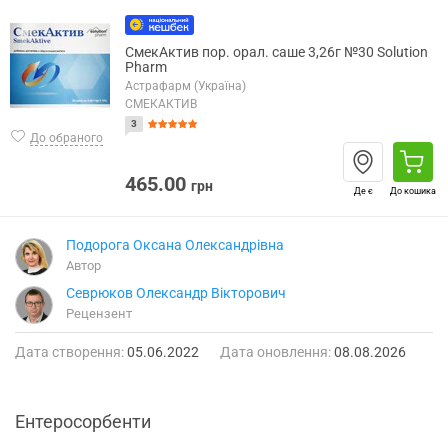
СмекАктив пор. орал. саше 3,26г №30 Solution
Pharm
Астрафарм (Україна)
СМЕКАКТИВ
3
До обраного
465.00
грн
Де є
До кошика
Подорога Оксана Олександрівна
Автор
Севрюков Олександр Вікторович
Рецензент
Дата створення:
05.06.2022
Дата оновлення:
08.08.2026
Ентеросорбенти