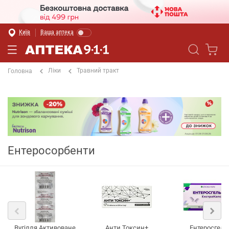
Київ
Ваша аптека
Ліки
Травний тракт
Головна
Ентеросорбенти
Вугілля Активоване
Анти Токсин+
Ентеросгель