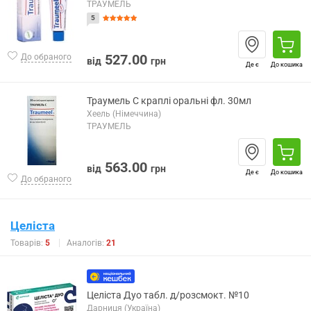
ТРАУМЕЛЬ
5
527.00
До обраного
від
грн
Де є
До кошика
Траумель C краплі оральні фл. 30мл
Хеель (Німеччина)
ТРАУМЕЛЬ
563.00
від
грн
Де є
До кошика
До обраного
Целіста
Товарів:
5
Аналогів:
21
Целіста Дуо табл. д/розсмокт. №10
Дарниця (Україна)