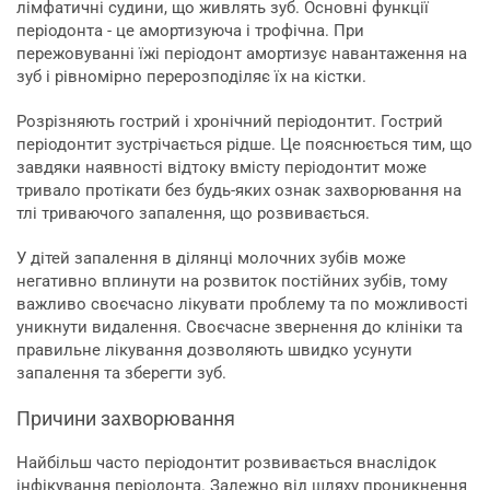
лімфатичні судини, що живлять зуб. Основні функції
періодонта - це амортизуюча і трофічна. При
пережовуванні їжі періодонт амортизує навантаження на
зуб і рівномірно перерозподіляє їх на кістки.
Розрізняють гострий і хронічний періодонтит. Гострий
періодонтит зустрічається рідше. Це пояснюється тим, що
завдяки наявності відтоку вмісту періодонтит може
тривало протікати без будь-яких ознак захворювання на
тлі триваючого запалення, що розвивається.
У дітей запалення в ділянці молочних зубів може
негативно вплинути на розвиток постійних зубів, тому
важливо своєчасно лікувати проблему та по можливості
уникнути видалення. Своєчасне звернення до клініки та
правильне лікування дозволяють швидко усунути
запалення та зберегти зуб.
Причини захворювання
Найбільш часто періодонтит розвивається внаслідок
інфікування періодонта. Залежно від шляху проникнення