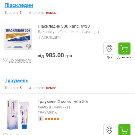
Піаскледин
Товарів:
1
Аналогів:
немає
Піаскледин 300 капс. №30
Лаборатуар Експансьєнс (Франція)
ПІАСКЛЕДИН
985.00
від
грн
Де є
До кошика
До обраного
Траумель
Товарів:
5
Аналогів:
немає
Траумель С мазь туба 50г
Хеель (Німеччина)
ТРАУМЕЛЬ
8