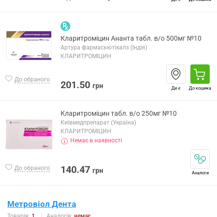
Кларитроміцин Ананта табл. в/о 500мг №10
Артура фармасьютікалз (Індія)
КЛАРИТРОМІЦИН
До обраного
201.50
грн
Де є
До кошика
Кларитроміцин табл. в/о 250мг №10
Київмедпрепарат (Україна)
КЛАРИТРОМІЦИН
Немає в наявності
140.47
До обраного
грн
Аналоги
Метровіол Дента
Товарів:
1
Аналогів:
немає