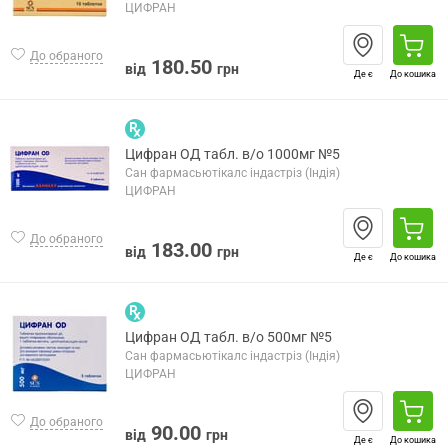
ЦИФРАН
До обраного
180.50
від
грн
Де є
До кошика
Цифран ОД табл. в/о 1000мг №5
Сан фармасьютікалс індастріз (Індія)
ЦИФРАН
До обраного
183.00
від
грн
Де є
До кошика
Цифран ОД табл. в/о 500мг №5
Сан фармасьютікалс індастріз (Індія)
ЦИФРАН
До обраного
90.00
від
грн
Де є
До кошика