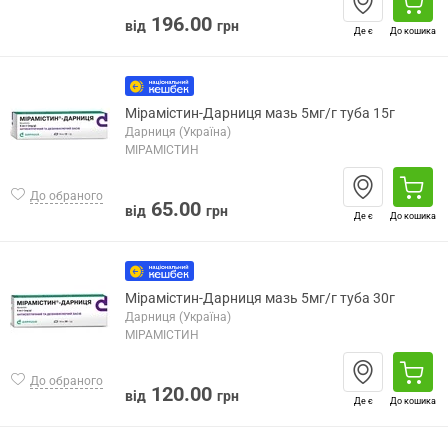
196.00
від
грн
Де є
До кошика
Мірамістин-Дарниця мазь 5мг/г туба 15г
Дарниця (Україна)
МІРАМІСТИН
До обраного
65.00
від
грн
Де є
До кошика
Мірамістин-Дарниця мазь 5мг/г туба 30г
Дарниця (Україна)
МІРАМІСТИН
До обраного
120.00
від
грн
Де є
До кошика