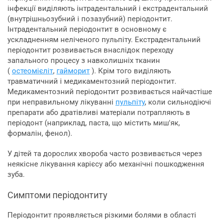
інфекції виділяють інтрадентальний і екстрадентальний
(внутрішньозубний і позазубний) періодонтит.
Інтрадентальний періодонтит в основному є
ускладненням неліченого пульпіту. Екстрадентальний
періодонтит розвивається внаслідок переходу
запального процесу з навколишніх тканин
(
остеомієліт
,
гайморит
). Крім того виділяють
травматичний і медикаментозний періодонтит.
Медикаментозний періодонтит розвивається найчастіше
при неправильному лікуванні
пульпіту
, коли сильнодіючі
препарати або дратівливі матеріали потрапляють в
періодонт (наприклад, паста, що містить миш'як,
формалін, фенол).
У дітей та дорослих хвороба часто розвивається через
неякісне лікування карієсу або механічні пошкодження
зуба.
Симптоми періодонтиту
Періодонтит проявляється різкими болями в області