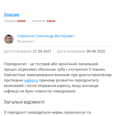
Зоксан
Товарів:
немає
Аналогів:
немає
Севрюков Олександр Вікторович
Рецензент
Дата створення:
27.04.2021
Дата оновлення:
09.08.2026
Періодонтит - це гострий або хронічний запальний
процес кореневої оболонки зуба і оточуючих її тканин.
Найчастіше захворювання виникає при довгостроковому
протіканні
карієс
у
, причому розвиток періодонтиту
можливий і після лікування карієсу, якщо вогнище
інфекції не було повністю ліквідоване.
Загальні відомості
У періодонті знаходяться нерви, кровоносні та