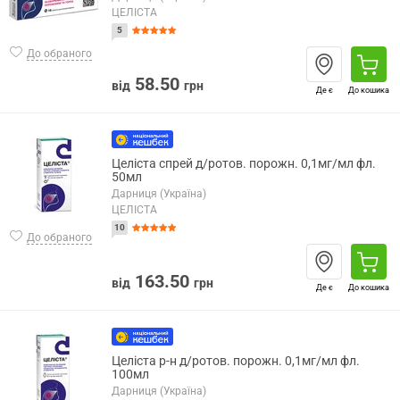
ЦЕЛІСТА
5
До обраного
58.50
від
грн
Де є
До кошика
Целіста спрей д/ротов. порожн. 0,1мг/мл фл.
50мл
Дарниця (Україна)
ЦЕЛІСТА
10
До обраного
163.50
від
грн
Де є
До кошика
Целіста р-н д/ротов. порожн. 0,1мг/мл фл.
100мл
Дарниця (Україна)