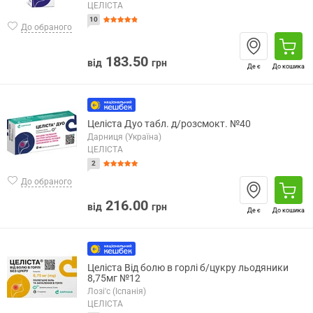
ЦЕЛІСТА
10
До обраного
183.50
від
грн
Де є
До кошика
Целіста Дуо табл. д/розсмокт. №40
Дарниця (Україна)
ЦЕЛІСТА
2
До обраного
216.00
від
грн
Де є
До кошика
Целіста Від болю в горлі б/цукру льодяники
8,75мг №12
Лозі'с (Іспанія)
ЦЕЛІСТА