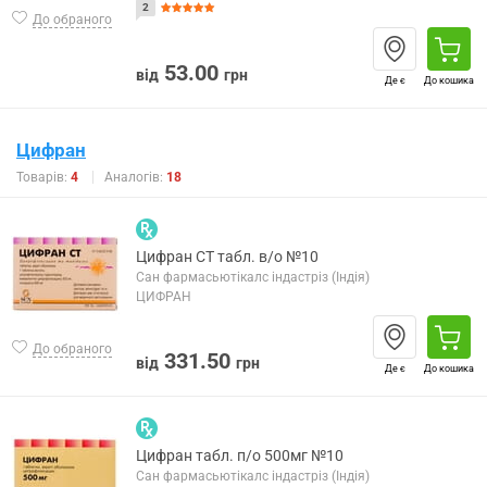
2
До обраного
53.00
від
грн
Де є
До кошика
Цифран
Товарів:
4
Аналогів:
18
Цифран СТ табл. в/о №10
Сан фармасьютікалс індастріз (Індія)
ЦИФРАН
До обраного
331.50
від
грн
Де є
До кошика
Цифран табл. п/о 500мг №10
Сан фармасьютікалс індастріз (Індія)