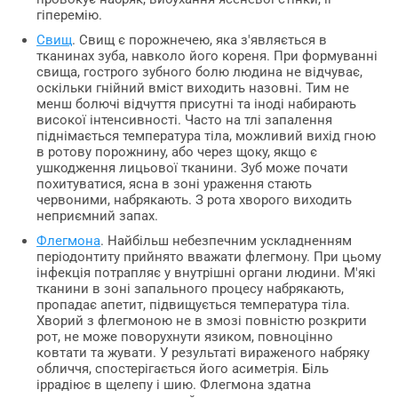
гіперемію.
Свищ
. Свищ є порожнечею, яка з'являється в
тканинах зуба, навколо його кореня. При формуванні
свища, гострого зубного болю людина не відчуває,
оскільки гнійний вміст виходить назовні. Тим не
менш болючі відчуття присутні та іноді набирають
високої інтенсивності. Часто на тлі запалення
піднімається температура тіла, можливий вихід гною
в ротову порожнину, або через щоку, якщо є
ушкодження лицьової тканини. Зуб може почати
похитуватися, ясна в зоні ураження стають
червоними, набрякають. З рота хворого виходить
неприємний запах.
Флегмона
. Найбільш небезпечним ускладненням
періодонтиту прийнято вважати флегмону. При цьому
інфекція потрапляє у внутрішні органи людини. М'які
тканини в зоні запального процесу набрякають,
пропадає апетит, підвищується температура тіла.
Хворий з флегмоною не в змозі повністю розкрити
рот, не може поворухнути язиком, повноцінно
ковтати та жувати. У результаті вираженого набряку
обличчя, спостерігається його асиметрія. Біль
іррадіює в щелепу і шию. Флегмона здатна