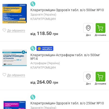
Кларитроміцин-Здоров'я табл. в/о 500мг №10
Здоров'я (Україна)
КЛАРИТРОМІЦИН
До обраного
118.50
від
грн
Де є
До кошика
Кларитроміцин-Астрафарм табл. в/о 500мг
№14
Астрафарм (Україна)
КЛАРИТРОМІЦИН
До обраного
264.00
від
грн
Де є
До кошика
Кларитроміцин-Здоров'я табл. в/о 250мг №10
Здоров'я (Україна)