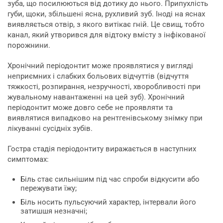
зуба, що посилюються від дотику до нього. Припухлість
губи, щоки, збільшені ясна, рухливий зуб. Іноді на яснах
виявляється отвір, з якого витікає гній. Це свищ, тобто
канал, який утворився для відтоку вмісту з інфікованої
порожнини.
Хронічний періодонтит може проявлятися у вигляді
неприємних і слабких больових відчуттів (відчуття
тяжкості, розпирання, незручності, хворобливості при
жувальному навантаженні на цей зуб). Хронічний
періодонтит може довго себе не проявляти та
виявлятися випадково на рентгенівському знімку при
лікуванні сусідніх зубів.
Гостра стадія періодонтиту виражається в наступних
симптомах:
Біль стає сильнішим під час спроби відкусити або
пережувати їжу;
Біль носить пульсуючий характер, інтервали його
затишшя незначні;