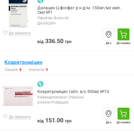
Далацин Ц фосфат р-н д/ін. 150мг/мл амп.
2мл №1
Пфайзер (Бельгія)
ДАЛАЦИН
До обраного
336.50
від
грн
Де є
До кошика
Кларитроміцин
Товарів:
8
Аналогів:
9
Кларитроміцин табл. в/о 500мг №10
Київмедпрепарат (Україна)
КЛАРИТРОМІЦИН
До обраного
151.00
від
грн
Де є
До кошика