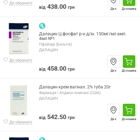
До обраного
438.00
від
грн
Де є
До кошика
Далацин Ц фосфат р-н д/ін. 150мг/мл амп.
4мл №1
Пфайзер (Бельгія)
ДАЛАЦИН
До обраного
458.00
від
грн
Де є
До кошика
Далацин крем вагінал. 2% туба 20г
Фармація і Апджон компані (США)
ДАЛАЦИН
542.50
від
грн
Де є
До кошика
До обраного