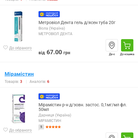
Метровіол Дента гель д/ясен туба 20г
Віола (Україна)
МЕТРОВІОЛ ДЕНТА
До обраного
67.00
від
грн
Де є
До кошика
Мірамістин
Товарів:
3
Аналогів:
6
Мірамістин р-н д/зовн. застос. 0,1мг/мл фл.
50мл
Дарниця (Україна)
МІРАМІСТИН
5
До обраного