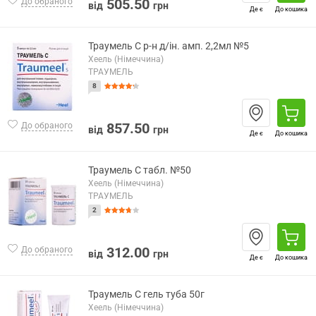
505.50
До обраного
від
грн
Де є
До кошика
Траумель С р-н д/ін. амп. 2,2мл №5
Хеель (Німеччина)
ТРАУМЕЛЬ
8
857.50
До обраного
від
грн
Де є
До кошика
Траумель С табл. №50
Хеель (Німеччина)
ТРАУМЕЛЬ
2
312.00
До обраного
від
грн
Де є
До кошика
Траумель С гель туба 50г
Хеель (Німеччина)