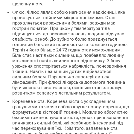
щелепну кісту.
Флюс. Флюс являє собою нагноєння надкісниці, яке
провокується гнійними мікроорганізмами. Стан
проявляється вираженими болями, завжди має
гострий початок. При цьому температура тіла
підвищується до високих значень, людина відчуває
слабкість, озноб. До зубного болю приєднується
головний біль, який посилюється з кожною годиною.
Терпіти його більше 24-72 годин стає неможливим.
Біль стає настільки сильним, що позбавляє людину
можливості навіть хвилинного відпочинку. З боку
ураження спостерігається набряклість, почервоніння
тканин. Навіть незначний дотик відбивається
сильним болем. Паралельно спостерігається
лімфаденіт. При флюсі лікарська допомога повинна
бути якісною і своєчасною, оскільки стан загрожує
розвитком сепсису з летальним результатом.
Коренева кіста. Коренева кіста є ускладненням
гранульоми та являє собою кругле новоутворення, що
формується в кістковій тканині. Можливо абсолютно
безсимптомне існування кісти, однак при її запаленні
виникають сильні болі, які особливо інтенсивні під
час пережовування їжі. Крім того, запалена кіста
провокує набряк, вибухання ясеневої стінки, її