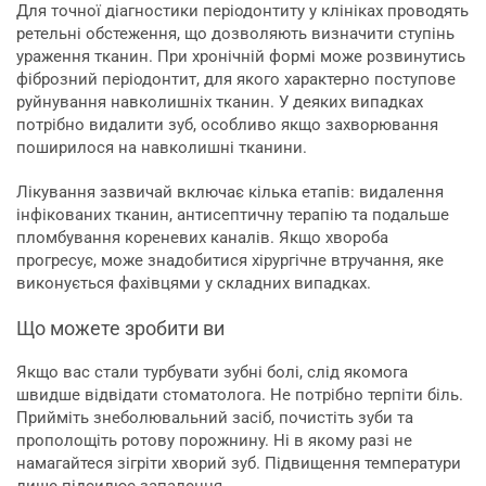
Для точної діагностики періодонтиту у клініках проводять
ретельні обстеження, що дозволяють визначити ступінь
ураження тканин. При хронічній формі може розвинутись
фіброзний періодонтит, для якого характерно поступове
руйнування навколишніх тканин. У деяких випадках
потрібно видалити зуб, особливо якщо захворювання
поширилося на навколишні тканини.
Лікування зазвичай включає кілька етапів: видалення
інфікованих тканин, антисептичну терапію та подальше
пломбування кореневих каналів. Якщо хвороба
прогресує, може знадобитися хірургічне втручання, яке
виконується фахівцями у складних випадках.
Що можете зробити ви
Якщо вас стали турбувати зубні болі, слід якомога
швидше відвідати стоматолога. Не потрібно терпіти біль.
Прийміть знеболювальний засіб, почистіть зуби та
прополощіть ротову порожнину. Ні в якому разі не
намагайтеся зігріти хворий зуб. Підвищення температури