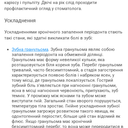
карієсу і пульпіту. Двічі на рік слід проходити
профілактичний огляд у стоматолога.
Ускладнення
Ускладненнями хронічного запалення періодонта стають
такі стани, які здатні викликати болі в зубі:
Зубна гранульома
. Зубна гранульома являє собою
запалення періодонта на обмеженій ділянці.
Гранульома має форму невеликої кульки, яка
розташовується біля кореня зуба. Перебіг гранульоми
тривалий, часто безсимптомний, а стадія загострення
характеризується появою болів і набряком ясен, у
тому місці, де гранульома локалізується. Гострий
зубний біль з'являється при нагноєнні гранульоми,
ясна в місці нагноєння червоніють, припухають, зуб
темніє. У проміжку між яснами та зубом може
виступати гній. Загальний стан хворого порушується,
температура тіла зростає. Гнійне ускладнення зубної
гранульоми загрожує розвитком такого явища, як
одонтогенний періостит, більше цей стан відомий як
флюс. Якщо гранульома має хронічний
безсимптомний перебіг, то вона може переродитися в