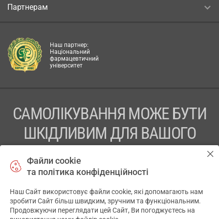
Партнерам
Наш партнер:
Національний
фармацевтичний
університет
САМОЛІКУВАННЯ МОЖЕ БУТИ
ШКІДЛИВИМ ДЛЯ ВАШОГО
ЗДОРОВ’Я
Файли cookie
та політика конфіденційності
ПЕРЕД ЗАСТОСУВАННЯМ ПРЕПАРАТУ ПРОКОНСУЛЬТУЙТЕСЬ
З ЛІКАРЕМ
Наш Сайт використовує файли cookie, які допомагають нам
✕
зробити Сайт більш швидким, зручним та функціональним.
ТОВ «АПТЕКА 911.ЮА» Код ЄДРПОУ 43631965.
Продовжуючи переглядати цей Сайт, Ви погоджуєтесь на