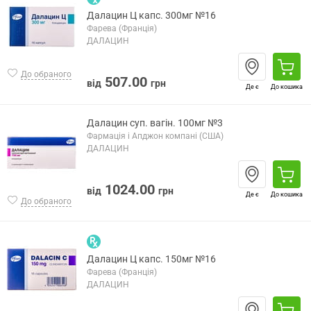
Далацин Ц капс. 300мг №16
Фарева (Франція)
ДАЛАЦИН
До обраного
507.00
від
грн
Де є
До кошика
Далацин суп. вагін. 100мг №3
Фармація і Апджон компані (США)
ДАЛАЦИН
1024.00
від
грн
Де є
До кошика
До обраного
Далацин Ц капс. 150мг №16
Фарева (Франція)
ДАЛАЦИН