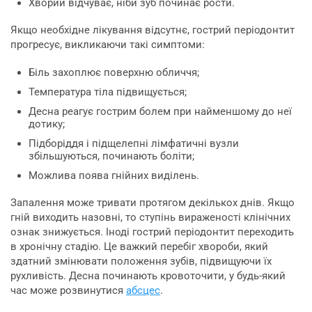
Хворий відчуває, ніби зуб починає рости.
Якщо необхідне лікування відсутнє, гострий періодонтит
прогресує, викликаючи такі симптоми:
Біль захоплює поверхню обличчя;
Температура тіла підвищується;
Десна реагує гострим болем при найменшому до неї
дотику;
Підборіддя і підщелепні лімфатичні вузли
збільшуються, починають боліти;
Можлива поява гнійних виділень.
Запалення може тривати протягом декількох днів. Якщо
гній виходить назовні, то ступінь вираженості клінічних
ознак знижується. Іноді гострий періодонтит переходить
в хронічну стадію. Це важкий перебіг хвороби, який
здатний змінювати положення зубів, підвищуючи їх
рухливість. Десна починають кровоточити, у будь-який
час може розвинутися
абсцес
.