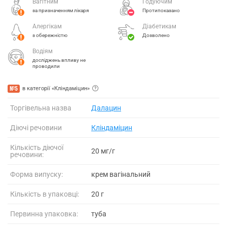
Вагітним
Годуючим
за призначенням лікаря
Протипоказано
Алергікам
Діабетикам
з обережністю
Дозволено
Водіям
досліджень впливу не
проводили
№5
в категорії «Кліндаміцин»
Торгівельна назва
Далацин
Діючі речовини
Кліндаміцин
Кількість діючої
20 мг/г
речовини:
Форма випуску:
крем вагінальний
Кількість в упаковці:
20 г
Первинна упаковка:
туба