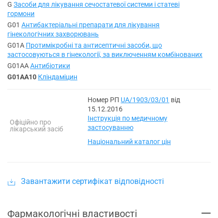
G
Засоби для лікування сечостатевої системи і статеві
гормони
G01
Антибактеріальні препарати для лікування
гінекологічних захворювань
G01A
Протимікробні та антисептичні засоби, що
застосовуються в гінекології, за виключенням комбінованих
G01AA
Антибіотики
G01AA10
Кліндаміцин
Номер РП
UA/1903/03/01
від
15.12.2016
Інструкція по медичному
Офіційно про
застосуванню
лікарський засіб
Національний каталог цін
Завантажити сертифікат відповідності
Фармакологічні властивості