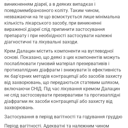
виникненням діареї, а в деяких випадках і
псевдомембранозного коліту. Таким чином,
незважаючи на те що всмоктується лише мінімальна
кількість лікарського засобу, при виникненні
вираженої діареї слід припинити застосування
препарату і при необхідності застосувати належні
діагностичні та лікувальні заходи.
Крем Далацин містить компоненти на вуглеводної
основі. Показано, що деякі з цих компонентів можуть
послаблювати гумовий матеріал презервативів і
протизаплідних діафрагм і знижувати їх ефективність
як бар'єрних методів контрацепції або засобів захисту
від захворювань, що передаються статевим шляхом,
включаючи СНІД. Під час лікування кремом Далацин
не слід застосовувати презервативи та протизаплідні
діафрагми як засоби контрацепції або захисту від
захворювань.
Застосування в період вагітності та годування груддю
Період вагітності. Адекватні та належним чином