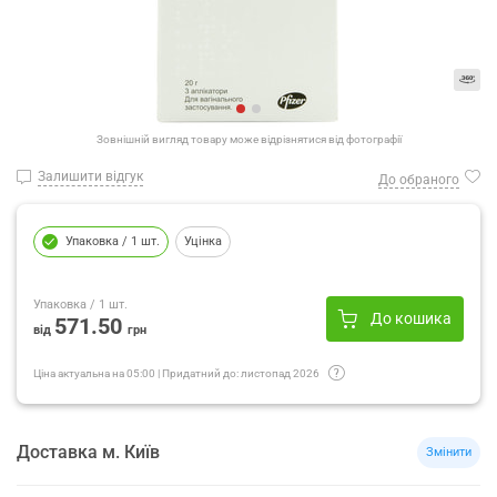
Зовнішній вигляд товару може відрізнятися від фотографії
Залишити відгук
До обраного
Упаковка
/ 1 шт.
Уцінка
Упаковка
/ 1 шт.
До кошика
571.50
від
грн
Ціна актуальна на
05:00
|
Придатний до:
листопад 2026
Доставка
м.
Київ
Змінити