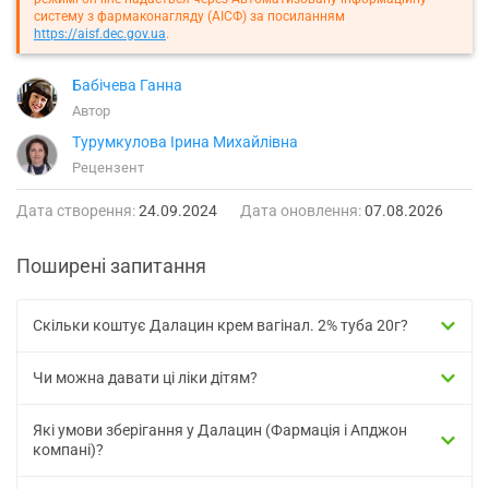
систему з фармаконагляду (АІСФ) за посиланням
https://aisf.dec.gov.ua
.
Бабічева Ганна
Автор
Турумкулова Ірина Михайлівна
Рецензент
Дата створення:
24.09.2024
Дата оновлення:
07.08.2026
Поширені запитання
Скільки коштує Далацин крем вагінал. 2% туба 20г?
Чи можна давати ці ліки дітям?
Які умови зберігання у Далацин (Фармація і Апджон
компані)?