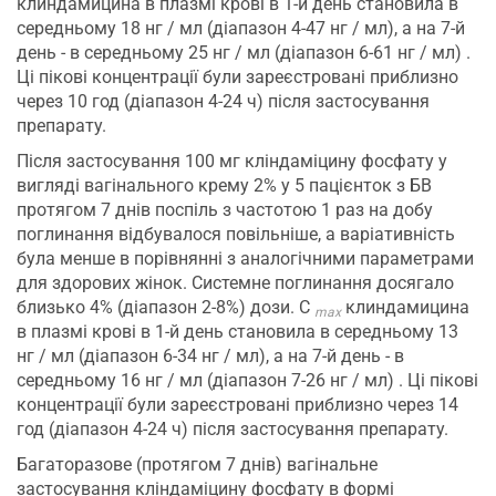
клиндамицина в плазмі крові в 1-й день становила в
середньому 18 нг / мл (діапазон 4-47 нг / мл), а на 7-й
день - в середньому 25 нг / мл (діапазон 6-61 нг / мл) .
Ці пікові концентрації були зареєстровані приблизно
через 10 год (діапазон 4-24 ч) після застосування
препарату.
Після застосування 100 мг кліндаміцину фосфату у
вигляді вагінального крему 2% у 5 пацієнток з БВ
протягом 7 днів поспіль з частотою 1 раз на добу
поглинання відбувалося повільніше, а варіативність
була менше в порівнянні з аналогічними параметрами
для здорових жінок. Системне поглинання досягало
близько 4% (діапазон 2-8%) дози. C
клиндамицина
max
в плазмі крові в 1-й день становила в середньому 13
нг / мл (діапазон 6-34 нг / мл), а на 7-й день - в
середньому 16 нг / мл (діапазон 7-26 нг / мл) . Ці пікові
концентрації були зареєстровані приблизно через 14
год (діапазон 4-24 ч) після застосування препарату.
Багаторазове (протягом 7 днів) вагінальне
застосування кліндаміцину фосфату в формі