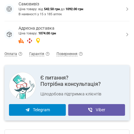
Самовивіз
Ціна товару: від
542.50 грн
до
1092.00 грн
В наявності у
15
з
185
аптек
Адресна доставка
Ціна товару:
1074.00 грн
Оплата
Гарантія
Повернення
Є питання?
Потрібна консультація?
Цілодобова підтримка клієнтів
Telegram
Viber