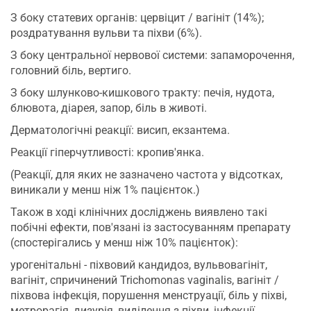
З боку статевих органів: цервіцит / вагініт (14%);
роздратування вульви та піхви (6%).
З боку центральної нервової системи: запаморочення,
головний біль, вертиго.
З боку шлунково-кишкового тракту: печія, нудота,
блювота, діарея, запор, біль в животі.
Дерматологічні реакції: висип, екзантема.
Реакції гіперчутливості: кропив'янка.
(Реакції, для яких не зазначено частота у відсотках,
виникали у менш ніж 1% пацієнток.)
Також в ході клінічних досліджень виявлено такі
побічні ефекти, пов'язані із застосуванням препарату
(спостерігались у менш ніж 10% пацієнток):
урогенітальні - піхвовий кандидоз, вульвовагініт,
вагініт, спричинений Trichomonas vaginalis, вагініт /
піхвова інфекція, порушення менструації, біль у піхві,
метрорагія, дизурія, виділення з піхви, інфекції