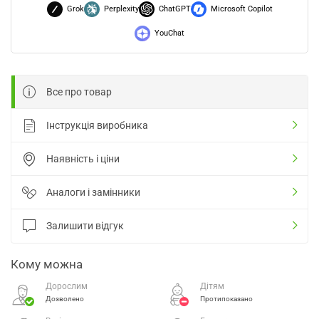
Grok
Perplexity
ChatGPT
Microsoft Copilot
YouChat
Все про товар
Інструкція виробника
Наявність і ціни
Аналоги і замінники
Залишити відгук
Кому можна
Дорослим
Дітям
Дозволено
Протипоказано