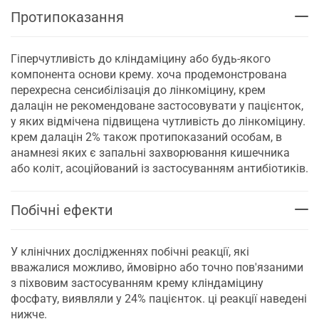
Протипоказання
Гіперчутливість до кліндаміцину або будь-якого
компонента основи крему. хоча продемонстрована
перехресна сенсибілізація до лінкоміцину, крем
далацін не рекомендоване застосовувати у пацієнток,
у яких відмічена підвищена чутливість до лінкоміцину.
крем далацін 2% також протипоказаний особам, в
анамнезі яких є запальні захворювання кишечника
або коліт, асоційований із застосуванням антибіотиків.
Побічні ефекти
У клінічних дослідженнях побічні реакції, які
вважалися можливо, ймовірно або точно пов'язаними
з піхвовим застосуванням крему кліндаміцину
фосфату, виявляли у 24% пацієнток. ці реакції наведені
нижче.