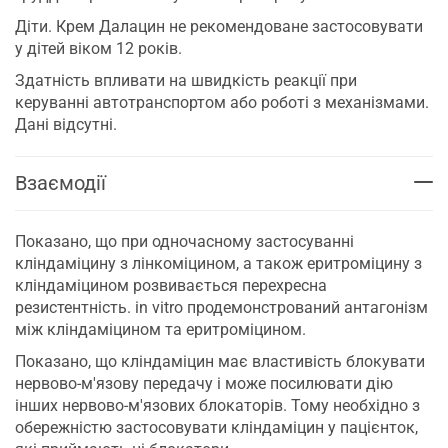
Діти. Крем Далацин не рекомендоване застосовувати
у дітей віком 12 років.
Здатність впливати на швидкість реакції при
керуванні автотранспортом або роботі з механізмами.
Дані відсутні.
Взаємодії
Показано, що при одночасному застосуванні
кліндаміцину з лінкоміцином, а також еритроміцину з
кліндаміцином розвивається перехресна
резистентність. in vitro продемонстрований антагонізм
між кліндаміцином та еритроміцином.
Показано, що кліндаміцин має властивість блокувати
нервово-м'язову передачу і може посилювати дію
інших нервово-м'язових блокаторів. Тому необхідно з
обережністю застосовувати кліндаміцин у пацієнток,