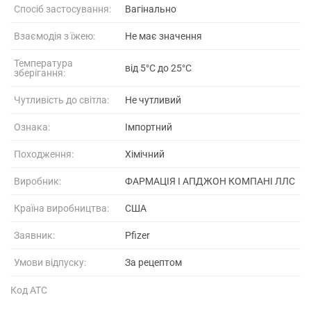
Спосіб застосування:
Вагінально
Взаємодія з їжею:
Не має значення
Температура
від 5°C до 25°C
зберігання:
Чутливість до світла:
Не чутливий
Ознака:
Імпортний
Походження:
Хімічний
Виробник:
ФАРМАЦІЯ І АПДЖОН КОМПАНІ ЛЛС
Країна виробництва:
США
Заявник:
Pfizer
Умови відпуску:
За рецептом
Код АТС