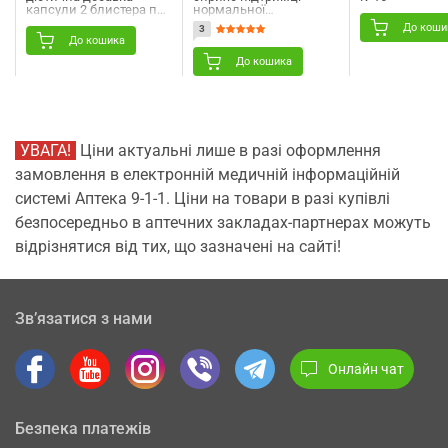
капсули 2 блистера по
нормальної
10 шт
мікрофлори кишечника
До коши
3
та піхви 2 блістера по
До кошика
10 шт
До кошика
УВАГА!
Ціни актуальні лише в разі оформлення
замовлення в електронній медичній інформаційній
системі Аптека 9-1-1. Ціни на товари в разі купівлі
безпосередньо в аптечних закладах-партнерах можуть
відрізнятися від тих, що зазначені на сайті!
Зв’язатися з нами
Онлайн чат
Безпека платежів