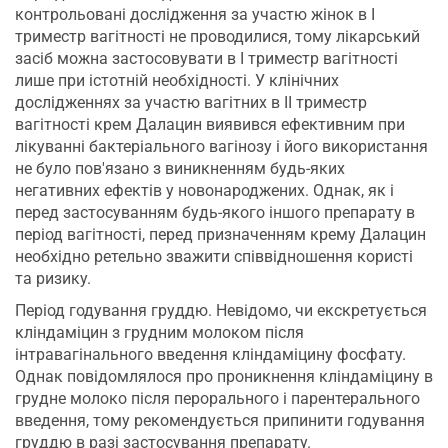
контрольовані дослідження за участю жінок в I
триместр вагітності не проводилися, тому лікарський
засіб можна застосовувати в I триместр вагітності
лише при істотній необхідності. У клінічних
дослідженнях за участю вагітних в II триместр
вагітності крем Далацин виявився ефективним при
лікуванні бактеріального вагінозу і його використання
не було пов'язано з виникненням будь-яких
негативних ефектів у новонароджених. Однак, як і
перед застосуванням будь-якого іншого препарату в
період вагітності, перед призначенням крему Далацин
необхідно ретельно зважити співвідношення користі
та ризику.
Період годування груддю. Невідомо, чи екскретується
кліндаміцин з грудним молоком після
інтравагінального введення кліндаміцину фосфату.
Однак повідомлялося про проникнення кліндаміцину в
грудне молоко після перорального і парентерального
введення, тому рекомендується припинити годування
груддю в разі застосування препарату.