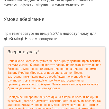
системні ефекти. лікування симптоматичне.
Умови зберігання
При температурі не вище 25°C в недоступному для
дітей місці. Не заморожувати!
Зверніть увагу!
Опис лікарського засобу/медичного виробу
Далацин крем вагінал.
2% туба 20г
на цій сторінці підготовлений на підставі інструкції про
його застосування та надається виключно на виконання вимог
Закону України «Про захист прав споживачів». Перед
застосуванням лікарського засобу/медичного виробу слід
ознайомитись з інструкцією про його застосування та
проконсультуватись з лікарем. Пам’ятайте, самолікування може
бути шкідливим для Вашого здоров’я.
Повідомлення про побічну реакцію на лікарські засоби, вакцини,
туберкулін, та/або відсутність ефективності лікарських засобів, та/
або несприятливу подію після імунізації/туберкулінодіагностики в
режимі on-line надається через Автоматизовану інформаційну