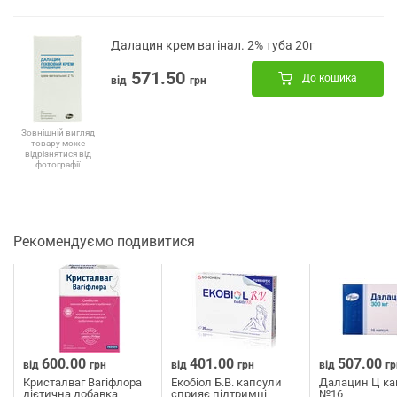
Далацин крем вагінал. 2% туба 20г
571.50
До кошика
від
грн
Зовнішній вигляд
товару може
відрізнятися від
фотографії
Рекомендуємо подивитися
600.00
401.00
507.00
від
грн
від
грн
від
гр
Кристалваг Вагіфлора
Екобіол Б.В. капсули
Далацин Ц ка
дієтична добавка
сприяє підтримці
№16