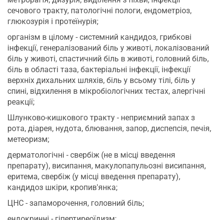
сечового тракту, патологічні пологи, ендометріоз,
глюкозурія і протеїнурія;
організм в цілому - системний кандидоз, грибкові
інфекції, генералізований біль у животі, локалізований
біль у животі, спастичний біль в животі, головний біль,
біль в області таза, бактеріальні інфекції, інфекції
верхніх дихальних шляхів, біль у всьому тілі, біль у
спині, відхилення в мікробіологічних тестах, алергічні
реакції;
Шлунково-кишкового тракту - неприємний запах з
рота, діарея, нудота, блювання, запор, диспепсія, печія,
метеоризм;
дерматологічні - свербіж (не в місці введення
препарату), висипання, макулопапульозні висипання,
еритема, свербіж (у місці введення препарату),
кандидоз шкіри, кропив'янка;
ЦНС - запаморочення, головний біль;
ендокринні - гіпертиреоїдизм;