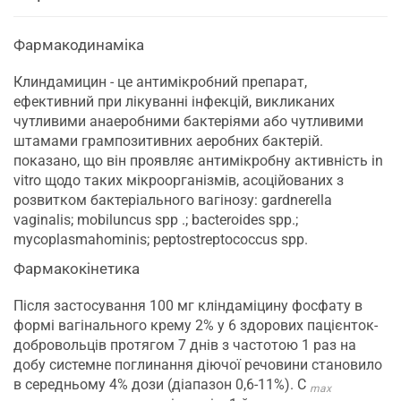
Фармакодинаміка
Клиндамицин - це антимікробний препарат,
ефективний при лікуванні інфекцій, викликаних
чутливими анаеробними бактеріями або чутливими
штамами грампозитивних аеробних бактерій.
показано, що він проявляє антимікробну активність in
vitro щодо таких мікроорганізмів, асоційованих з
розвитком бактеріального вагінозу: gardnerella
vaginalis; mobiluncus spp .; bacteroides spp.;
mycoplasmahominis; peptostreptococcus spp.
Фармакокінетика
Після застосування 100 мг кліндаміцину фосфату в
формі вагінального крему 2% у 6 здорових пацієнток-
добровольців протягом 7 днів з частотою 1 раз на
добу системне поглинання діючої речовини становило
в середньому 4% дози (діапазон 0,6-11%). C
max