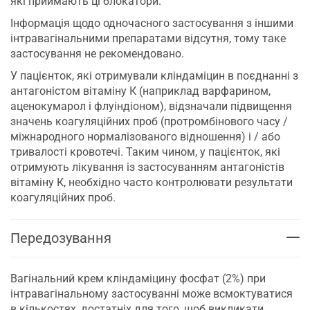
які приймають ці блокатори.
Інформація щодо одночасного застосування з іншими
інтравагінальними препаратами відсутня, тому таке
застосування не рекомендовано.
У пацієнток, які отримували кліндаміцин в поєднанні з
антагоністом вітаміну К (наприклад варфарином,
аценокумарол і флуіндіоном), відзначали підвищення
значень коагуляційних проб (протромбінового часу /
міжнародного нормалізованого відношення) і / або
тривалості кровотечі. Таким чином, у пацієнток, які
отримують лікування із застосуванням антагоністів
вітаміну К, необхідно часто контролювати результати
коагуляційних проб.
Передозування
Вагінальний крем кліндаміцину фосфат (2%) при
інтравагінальному застосуванні може всмоктуватися
в кількостях, достатніх для того, щоб викликати