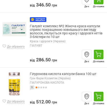
346.50
від
грн
Де є
До кошика
Гіалувіт комплекс №2 Жіноча краса капсули
сприяє покращенню зовнішнього вигляду
волосся, піклується про красу і здоров'я нігтів
3 блістери по 10 шт
Краса і здоров'я (Україна)
ГІАЛУВІТ
До обраного
286.50
від
грн
Де є
До кошика
Гілуронова кислота капсули банка 100 шт
Грін Фарм Косметик (Україна)
ГІАЛУРОНОВА КИСЛОТА
1
512.00
До обраного
від
грн
Де є
До кошика