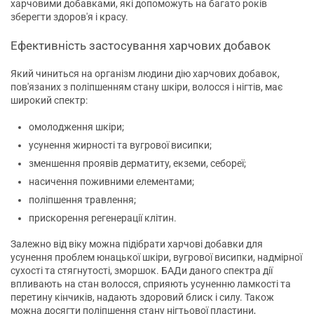
харчовими добавками, які допоможуть на багато років
зберегти здоров'я і красу.
Ефективність застосування харчових добавок
Який чиниться на організм людини дію харчових добавок,
пов'язаних з поліпшенням стану шкіри, волосся і нігтів, має
широкий спектр:
омолодження шкіри;
усунення жирності та вугрової висипки;
зменшення проявів дерматиту, екземи, себореї;
насичення поживними елементами;
поліпшення травлення;
прискорення регенерації клітин.
Залежно від віку можна підібрати харчові добавки для
усунення проблем юнацької шкіри, вугрової висипки, надмірної
сухості та стягнутості, зморшок. БАДи даного спектра дії
впливають на стан волосся, сприяють усуненню ламкості та
перетину кінчиків, надають здоровий блиск і силу. Також
можна досягти поліпшення стану нігтьової пластини,