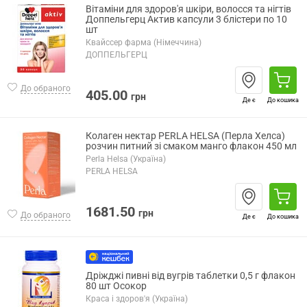
Вітаміни для здоров'я шкіри, волосся та нігтів
Доппельгерц Актив капсули 3 блістери по 10
шт
Квайссер фарма (Німеччина)
ДОППЕЛЬГЕРЦ
До обраного
405.00
грн
Де є
До кошика
Колаген нектар PERLA HELSA (Перла Хелса)
розчин питний зі смаком манго флакон 450 мл
Perla Helsa (Україна)
PERLA HELSA
1681.50
грн
До обраного
Де є
До кошика
Дріжджі пивні від вугрів таблетки 0,5 г флакон
80 шт Осокор
Краса і здоров'я (Україна)