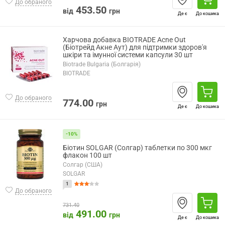
До обраного
453.50
від
грн
Де є
До кошика
Харчова добавка BIOTRADE Acne Out
(Біотрейд Акне Аут) для підтримки здоров'я
шкіри та імунної системи капсули 30 шт
Biotrade Bulgaria (Болгарія)
BIOTRADE
До обраного
774.00
грн
Де є
До кошика
-10%
Біотин SOLGAR (Солгар) таблетки по 300 мкг
флакон 100 шт
Солгар (США)
SOLGAR
1
До обраного
731.40
491.00
від
грн
Де є
До кошика