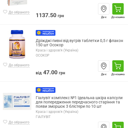
До обраного
1137.50
грн
Де є
До кошика
Дріжджі пивні від вугрів таблетки 0,5 г флакон
150 шт Осокор
Краса і здоров'я (Україна)
ОСОКОР
До обраного
47.00
від
грн
Де є
До кошика
Гіалувіт комплекс №1 Ідеальна шкіра капсули
для попередження передчасного старіння та
появи зморшок 3 блістери по 10 шт
Краса і здоров'я (Україна)
ГІАЛУВІТ
До обраного