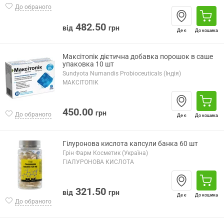
До обраного
482.50
від
грн
Де є
До кошика
Максітопік дієтична добавка порошок в саше
упаковка 10 шт
Sundyota Numandis Probioceuticals (Індія)
МАКСІТОПІК
450.00
грн
До обраного
Де є
До кошика
Гілуронова кислота капсули банка 60 шт
Грін Фарм Косметик (Україна)
ГІАЛУРОНОВА КИСЛОТА
321.50
від
грн
Де є
До кошика
До обраного