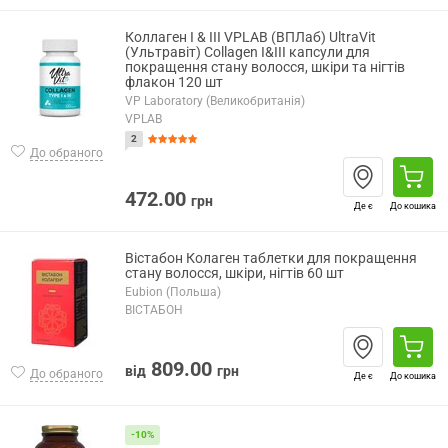
Коллаген I & III VPLAB (ВПЛаб) UltraVit
(Ультравіт) Collagen I&III капсули для
покращення стану волосся, шкіри та нігтів
флакон 120 шт
VP Laboratory (Великобританія)
VPLAB
2
До обраного
472.00
грн
Де є
До кошика
Вістабон Колаген таблетки для покращення
стану волосся, шкіри, нігтів 60 шт
Eubion (Польша)
ВІСТАБОН
809.00
від
грн
До обраного
Де є
До кошика
-10%