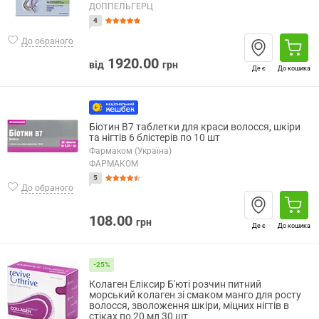
ДОППЕЛЬГЕРЦ
4
До обраного
1920.00
від
грн
Де є
До кошика
Біотин В7 таблетки для краси волосся, шкіри
та нігтів 6 блістерів по 10 шт
Фармаком (Україна)
ФАРМАКОМ
5
До обраного
108.00
грн
Де є
До кошика
-25%
Колаген Еліксир Б'юті розчин питний
морський колаген зі смаком манго для росту
волосся, зволоження шкіри, міцних нігтів в
стіках по 20 мл 30 шт