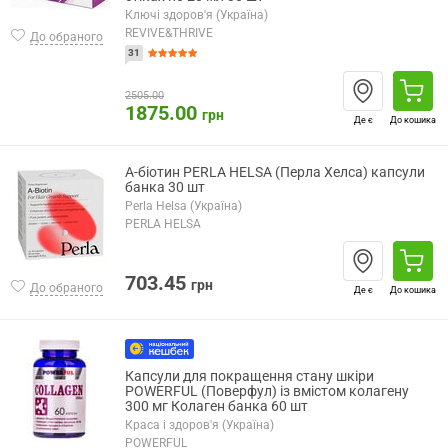
Ключі здоров'я (Україна)
REVIVE&THRIVE
До обраного
31
2505.00
1875.00
грн
Де є
До кошика
А-біотин PERLA HELSA (Перла Хелса) капсули
банка 30 шт
Perla Helsa (Україна)
PERLA HELSA
703.45
грн
До обраного
Де є
До кошика
Капсули для покращення стану шкіри
POWERFUL (Поверфул) із вмістом колагену
300 мг Колаген банка 60 шт
Краса і здоров'я (Україна)
POWERFUL