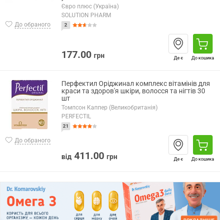
Євро плюс (Україна)
SOLUTION PHARM
До обраного
2
177.00
грн
Де є
До кошика
Перфектил Оріджинал комплекс вітамінів для
краси та здоров'я шкіри, волосся та нігтів 30
шт
Томпсон Каппер (Великобританія)
PERFECTIL
21
До обраного
411.00
від
грн
Де є
До кошика