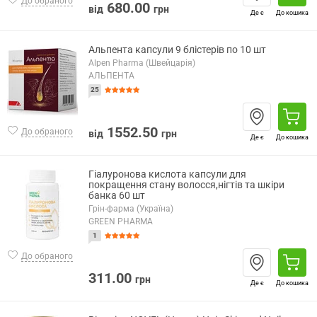
До обраного
680.00
від
грн
Де є
До кошика
Альпента капсули 9 блістерів по 10 шт
Alpen Pharma (Швейцарія)
АЛЬПЕНТА
25
1552.50
До обраного
від
грн
Де є
До кошика
Гіалуронова кислота капсули для
покращення стану волосся,нігтів та шкіри
банка 60 шт
Грін-фарма (Україна)
GREEN PHARMA
1
До обраного
311.00
грн
Де є
До кошика