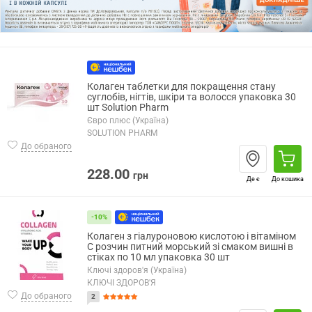
Колаген таблетки для покращення стану
суглобів, нігтів, шкіри та волосся упаковка 30
шт Solution Pharm
Євро плюс (Україна)
SOLUTION PHARM
До обраного
228.00
грн
Де є
До кошика
-10%
Колаген з гіалуроновою кислотою і вітаміном
C розчин питний морський зі смаком вишні в
стіках по 10 мл упаковка 30 шт
Ключі здоров'я (Україна)
КЛЮЧІ ЗДОРОВ'Я
До обраного
2