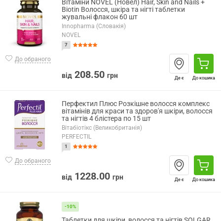
Вітаміни NOVEL (Новел) Hair, Skin and Nails +
Biotin Волосся, шкіра та нігті таблетки
жувальні флакон 60 шт
Innopharma (Словакія)
NOVEL
7
До обраного
208.50
від
грн
Де є
До кошика
Перфектил Плюс Розкішне волосся комплекс
вітамінів для краси та здоров'я шкіри, волосся
та нігтів 4 блістера по 15 шт
Вітабіотікс (Великобританія)
PERFECTIL
1
До обраного
1228.00
від
грн
Де є
До кошика
-10%
Таблетки для шкіри, волосся та нігтів SOLGAR