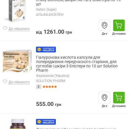
шт
Geltec (Індія)
АЛЬФА-БІСЕЛЕН
До обраного
1261.00
від
грн
Де є
До кошика
Гіалуронова кислота капсули для
попередження передчасного старіння, для
суглобів і шкіри 3 блістери по 10 шт Solution
Pharm
Фармаком (Україна)
SOLUTION PHARM
До обраного
2
555.00
грн
Де є
До кошика