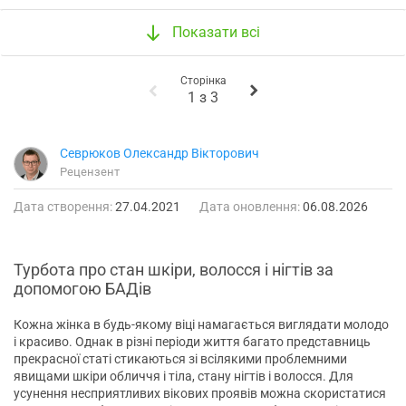
Показати всі
Сторінка
1
з
3
Севрюков Олександр Вікторович
Рецензент
Дата створення:
27.04.2021
Дата оновлення:
06.08.2026
Турбота про стан шкіри, волосся і нігтів за
допомогою БАДів
Кожна жінка в будь-якому віці намагається виглядати молодо
і красиво. Однак в різні періоди життя багато представниць
прекрасної статі стикаються зі всілякими проблемними
явищами шкіри обличчя і тіла, стану нігтів і волосся. Для
усунення несприятливих вікових проявів можна скористатися