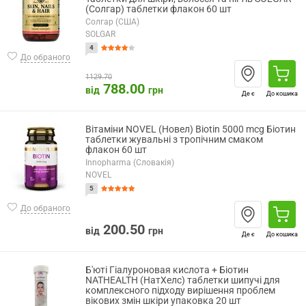
(Солгар) таблетки флакон 60 шт
Солгар (США)
SOLGAR
4
До обраного
1129.70
788.00
від
грн
Де є
До кошика
Вітаміни NOVEL (Новел) Biotin 5000 mcg Біотин
таблетки жувальні з тропічним смаком
флакон 60 шт
Innopharma (Словакія)
NOVEL
5
До обраного
200.50
від
грн
Де є
До кошика
Б'юті Гіалуроновая кислота + Біотин
NATHEALTH (НатХелс) таблетки шипучі для
комплексного підходу вирішення проблем
вікових змін шкіри упаковка 20 шт