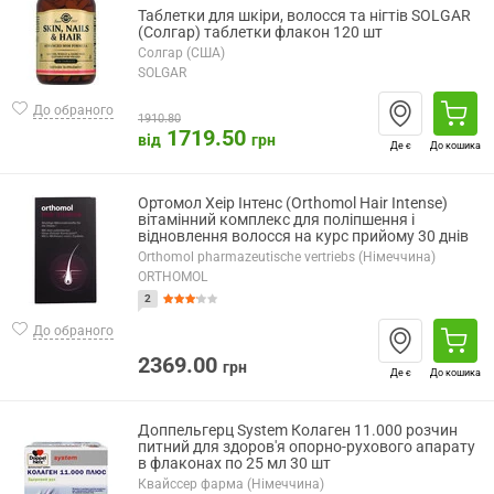
Таблетки для шкіри, волосся та нігтів SOLGAR
(Солгар) таблетки флакон 120 шт
Солгар (США)
SOLGAR
До обраного
1910.80
1719.50
від
грн
Де є
До кошика
Ортомол Хеір Інтенс (Orthomol Hair Intense)
вітамінний комплекс для поліпшення і
відновлення волосся на курс прийому 30 днів
Orthomol pharmazeutische vertriebs (Німеччина)
ORTHOMOL
2
До обраного
2369.00
грн
Де є
До кошика
Доппельгерц System Колаген 11.000 розчин
питний для здоров'я опорно-рухового апарату
в флаконах по 25 мл 30 шт
Квайссер фарма (Німеччина)