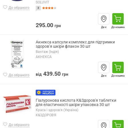
SOLUVIT
До обраного
3
295.00
грн
Де є
До кошика
Акнекса капсули комплекс для підтримки
здоров’я шкіри флакон 30 шт
Вантаж (Індія)
АКНЕКСА
439.50
від
грн
До обраного
Де є
До кошика
Гіалуронова кислота К&Здоров'я таблетки
для еластичності шкіри упаковка 30 шт
Краса і здоров'я (Україна)
К&ЗДОРОВ'Я
До обраного