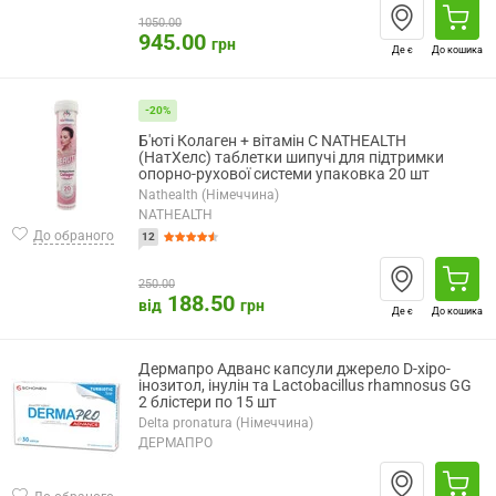
1050.00
945.00
грн
Де є
До кошика
-20%
Б'юті Колаген + вітамін С NATHEALTH
(НатХелс) таблетки шипучі для підтримки
опорно-рухової системи упаковка 20 шт
Nathealth (Німеччина)
NATHEALTH
До обраного
12
250.00
188.50
від
грн
Де є
До кошика
Дермапро Адванс капсули джерело D-хіро-
інозитол, інулін та Lactobacillus rhamnosus GG
2 блістери по 15 шт
Delta pronatura (Німеччина)
ДЕРМАПРО