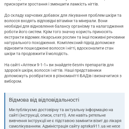
прискорити зростання і зменшити ламкість нігтів.
До складу харчових добавок для лікування проблем шкіри та
волосся входять відповідні вітаміни та мінерали. Вони
необхідні для відновлення балансу організму та налагодження
роботи його систем. Крім того значну користь приносять
екстракти відомих лікарських рослин та інші поживні речовини
натурального походження. Комплексний підхід допоможе
відновити пошкоджене волосся і нігті, вдосконалити стан
шкіри та продовжити її молодість.
На сайті «Аптеки 9-1-1» ви знайдете безліч препаратів для
здоров'я шкіри, волосся і нігтів. Наші представники
допоможуть розібратися в різноманітті БАДів і визначитися з
вибором.
Відмова від відповідальності
Ми публікуємо достовірну та актуальну інформацію на
сайті (інструкції, описи, статті). Але навіть ретельне
вивчення інструкції не є підставою замінити візит до лікаря
самолікуванням. Адміністрація сайту apteka911.ua не несе