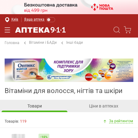
Київ
Ваша аптека
Вітаміни і БАДи
Інші бади
Головна
Вітаміни для волосся, нігтів та шкіри
Товари
Ціни в аптеках
За рейтингом
Товарів:
119
-10%