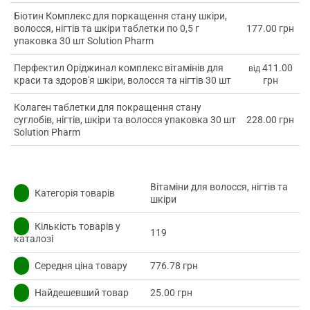
Біотин Комплекс для поркащення стану шкіри,
волосся, нігтів та шкіри таблетки по 0,5 г
177.00 грн
упаковка 30 шт Solution Pharm
Перфектил Оріджинал комплекс вітамінів для
411.00
від
краси та здоров'я шкіри, волосся та нігтів 30 шт
грн
Колаген таблетки для покращення стану
суглобів, нігтів, шкіри та волосся упаковка 30 шт
228.00 грн
Solution Pharm
Вітаміни для волосся, нігтів та
✅
Категорія товарів
шкіри
✅
Кількість товарів у
119
каталозі
✅
Середня ціна товару
776.78 грн
✅
Найдешевший товар
25.00 грн