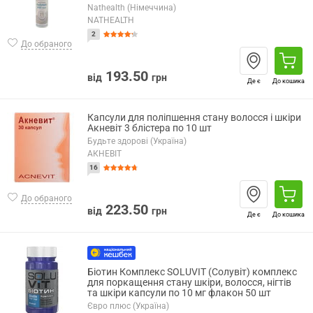
Nathealth (Німеччина)
NATHEALTH
2
До обраного
193.50
від
грн
Де є
До кошика
Капсули для поліпшення стану волосся і шкіри
Акневіт 3 блістера по 10 шт
Будьте здорові (Україна)
АКНЕВІТ
16
До обраного
223.50
від
грн
Де є
До кошика
Біотин Комплекс SOLUVIT (Солувіт) комплекс
для поркащення стану шкіри, волосся, нігтів
та шкіри капсули по 10 мг флакон 50 шт
Євро плюс (Україна)