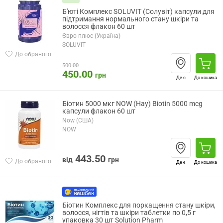
Б'юті Комплекс SOLUVIT (Солувіт) капсули для
підтримання нормального стану шкіри та
волосся флакон 60 шт
Євро плюс (Україна)
SOLUVIT
До обраного
500.00
450.00
грн
Де є
До кошика
Біотин 5000 мкг NOW (Нау) Biotin 5000 mcg
капсули флакон 60 шт
Now (США)
NOW
443.50
від
грн
До обраного
Де є
До кошика
Біотин Комплекс для поркащення стану шкіри,
волосся, нігтів та шкіри таблетки по 0,5 г
упаковка 30 шт Solution Pharm