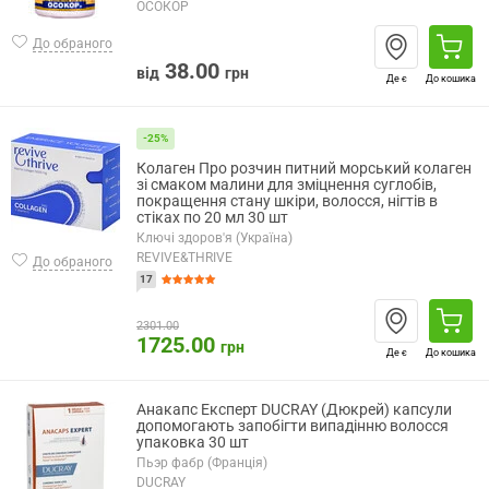
ОСОКОР
До обраного
38.00
від
грн
Де є
До кошика
-25%
Колаген Про розчин питний морський колаген
зі смаком малини для зміцнення суглобів,
покращення стану шкіри, волосся, нігтів в
стіках по 20 мл 30 шт
Ключі здоров'я (Україна)
REVIVE&THRIVE
До обраного
17
2301.00
1725.00
грн
Де є
До кошика
Анакапс Експерт DUCRAY (Дюкрей) капсули
допомогають запобігти випадінню волосся
упаковка 30 шт
Пьэр фабр (Франція)
DUCRAY