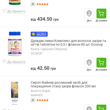
5
До обраного
434.50
від
грн
Де є
До кошика
Дріжджі пивні Комплекс для волосся, шкіри та
нігтів таблетки по 0,5 г флакон 80 шт Осокор
Краса і здоров'я (Україна)
ОСОКОР
До обраного
42.50
від
грн
Де є
До кошика
Сироп Файнер рослинний засіб для
покращення стану шкіри флакон 200 мл
Ананта (Індія)
ФАЙНЕР
2