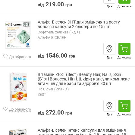
219.00
від
грн
Де є
До кошика
Альфа-Біселен DHT для зміцненя та росту
волосся капсули 2 блістери по 15 шт
Софтгель хелскеа (Індія)
АЛЬФА-БІСЕЛЕН
1546.00
від
грн
До обраного
Де є
До кошика
Вітаміни ZEST (Зест) Beauty Hair, Nails, Skin
(Б'юті Волосся, Нігті, Шкіри) капсули комплекс
вітамінів для краси та здоров'я 30 шт
Hc Clover (Іспанія)
ZEST
До обраного
272.00
від
грн
Де є
До кошика
Альфа-Біселен Інтенс капсули для зміцнення
стану волосся, шкіри і нігтів 2 блистера по 15