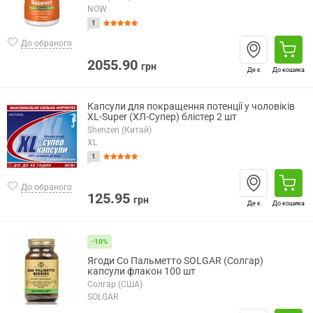
NOW
1
До обраного
2055.90
грн
Де є
До кошика
Капсули для покращення потенції у чоловіків
XL-Super (ХЛ-Супер) блістер 2 шт
Shenzen (Китай)
XL
1
До обраного
125.95
грн
Де є
До кошика
-10%
Ягоди Со Пальметто SOLGAR (Солгар)
капсули флакон 100 шт
Солгар (США)
SOLGAR