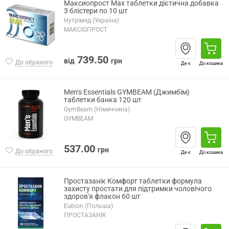
Максиопрост Мах таблетки дієтична добавка
3 блістери по 10 шт
Нутрімед (Україна)
МАКСІОПРОСТ
739.50
від
грн
До обраного
Де є
До кошика
Men‘s Essentials GYMBEAM (Джимбім)
таблетки банка 120 шт
GymBeam (Німеччина)
GYMBEAM
537.00
грн
До обраного
Де є
До кошика
Простазанік Комфорт таблетки формула
захисту простати для підтримки чоловічого
здоров'я флакон 60 шт
Eubion (Польша)
ПРОСТАЗАНІК