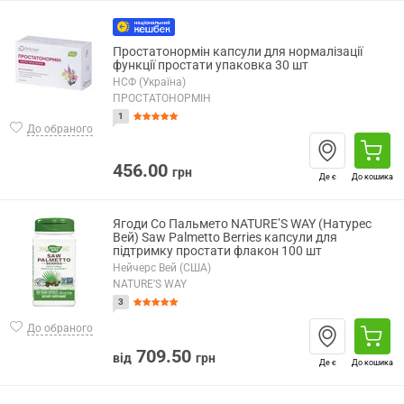
Простатонормін капсули для нормалізації
функції простати упаковка 30 шт
НСФ (Україна)
ПРОСТАТОНОРМІН
1
До обраного
456.00
грн
Де є
До кошика
Ягоди Со Пальмето NATURE’S WAY (Натурес
Вей) Saw Palmetto Berries капсули для
підтримку простати флакон 100 шт
Нейчерс Вей (США)
NATURE’S WAY
3
До обраного
709.50
від
грн
Де є
До кошика