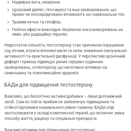
Надмірна вага, ожиріння.
Цукровий діабет, гіпотиреоз та інші захворювання, що
прямо чи опосередковано впливають на гормональне тло.
Травми яєчок та гіпофіза.
Побічні ефекти внаслідок лікування онкозахворювань на
хіміо- або радіаційну терапію.
Недостатня кількість тестостерону стає причиною порушення
сну, втоми, втрати м'язової маси та сили, зниження сексуальної
активності та еректильної дисфункції. У перспективі хронічний
дефіцит гормону підвищує ризик серцево-судинних
захворювань, остеопорозу, що негативно впливає на
самооцінку та психоемоційне здоров'я.
БАДи для підвищення тестостерону
Важливо, що біологічно активні добавки – лише допоміжний
засіб. Сам по собі їх прийом не забезпечує підвищення та
стійкої підтримки нормального рівня гормону. БАДи слід
застосовувати у складі комплексної терапії, що включає зміну
способу життя, раціону та спеціальні препарати.
Важливі вітаміни для підвищення тестостерону: