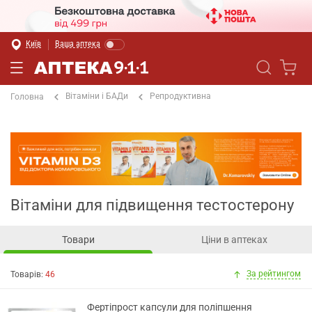
Київ
Ваша аптека
Вітаміни і БАДи
Репродуктивна
Головна
Вітаміни для підвищення тестостерону
Товари
Ціни в аптеках
За рейтингом
Товарів:
46
Фертіпрост капсули для поліпшення