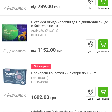
739.00
від
грн
До обраного
Де є
До кошика
Вістамен Лібідо капсули для підвищення лібідо
6 блістерів по 10 шт
Актілайф (Україна)
ВІСТАМЕН
1152.00
від
грн
До обраного
Де є
До кошика
-50% на третю
Прекарсія таблетки 2 блістери по 15 шт
FMC (Італія)
ПРЕКАРСІЯ
До обраного
1692.00
грн
Де є
До кошика
Miofolic Men (Міофолік Мен) дієтична добавка