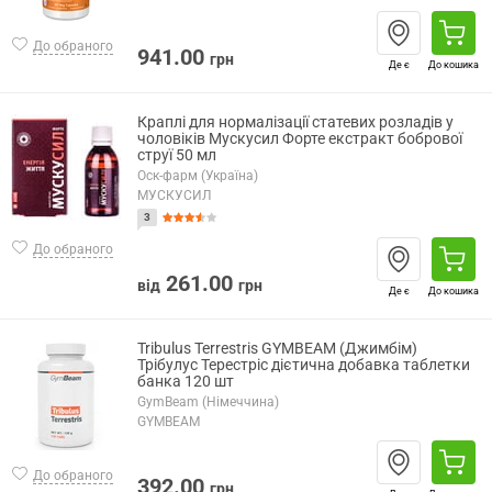
До обраного
941.00
грн
Де є
До кошика
Краплі для нормалізації статевих розладів у
чоловіків Мускусил Форте екстракт бобрової
струї 50 мл
Оск-фарм (Україна)
МУСКУСИЛ
3
До обраного
261.00
від
грн
Де є
До кошика
Tribulus Terrestris GYMBEAM (Джимбім)
Трібулус Терестріс дієтична добавка таблетки
банка 120 шт
GymBeam (Німеччина)
GYMBEAM
До обраного
392.00
грн