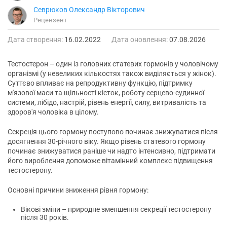
Севрюков Олександр Вікторович
Рецензент
Дата створення:
16.02.2022
Дата оновлення:
07.08.2026
Тестостерон – один із головних статевих гормонів у чоловічому
організмі (у невеликих кількостях також виділяється у жінок).
Суттєво впливає на репродуктивну функцію, підтримку
м'язової маси та щільності кісток, роботу серцево-судинної
системи, лібідо, настрій, рівень енергії, силу, витривалість та
здоров'я чоловіка в цілому.
Секреція цього гормону поступово починає знижуватися після
досягнення 30-річного віку. Якщо рівень статевого гормону
починає знижуватися раніше чи надто інтенсивно, підтримати
його вироблення допоможе вітамінний комплекс підвищення
тестостерону.
Основні причини зниження рівня гормону:
Вікові зміни – природне зменшення секреції тестостерону
після 30 років.