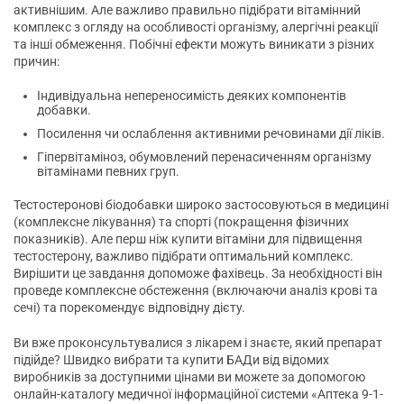
активнішим. Але важливо правильно підібрати вітамінний
комплекс з огляду на особливості організму, алергічні реакції
та інші обмеження. Побічні ефекти можуть виникати з різних
причин:
Індивідуальна непереносимість деяких компонентів
добавки.
Посилення чи ослаблення активними речовинами дії ліків.
Гіпервітаміноз, обумовлений перенасиченням організму
вітамінами певних груп.
Тестостеронові біодобавки широко застосовуються в медицині
(комплексне лікування) та спорті (покращення фізичних
показників). Але перш ніж купити вітаміни для підвищення
тестостерону, важливо підібрати оптимальний комплекс.
Вирішити це завдання допоможе фахівець. За необхідності він
проведе комплексне обстеження (включаючи аналіз крові та
сечі) та порекомендує відповідну дієту.
Ви вже проконсультувалися з лікарем і знаєте, який препарат
підійде? Швидко вибрати та купити БАДи від відомих
виробників за доступними цінами ви можете за допомогою
онлайн-каталогу медичної інформаційної системи «Аптека 9-1-