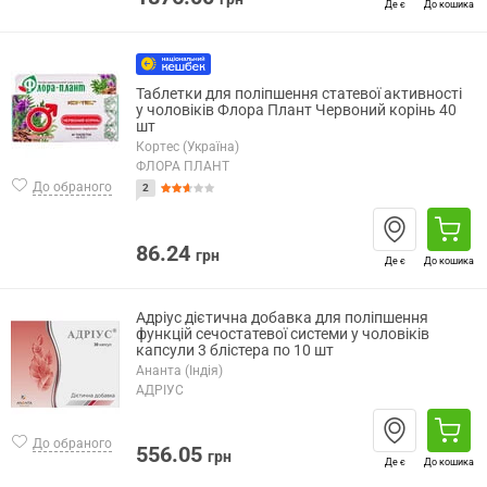
Де є
До кошика
Таблетки для поліпшення статевої активності
у чоловіків Флора Плант Червоний корінь 40
шт
Кортес (Україна)
ФЛОРА ПЛАНТ
До обраного
2
86.24
грн
Де є
До кошика
Адріус дієтична добавка для поліпшення
функцій сечостатевої системи у чоловіків
капсули 3 блістера по 10 шт
Ананта (Індія)
АДРІУС
До обраного
556.05
грн
Де є
До кошика