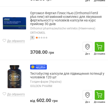
Де є
До кошика
Ортомол Фертил Плюс Нью (Orthomol Fertil
plus new) вітамінний комплекс для лікування
фертильності у чоловіків капсули на курс
прийому 30 днів
Orthomol pharmazeutische vertriebs (Німеччина)
ORTHOMOL
1
До обраного
3708.00
грн
Де є
До кошика
Тестобустер капсули для підвищення потенції у
чоловіків 120 шт
Голден-фарм (Україна)
GOLDEN PHARM
До обраного
602.00
від
грн
Де є
До кошика