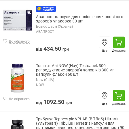
Авапрост капсули для поліпшення чоловічого
здоров'я упаковка 30 шт
Бовіос фарм (Україна)
АВАПРОСТ
До обраного
434.50
від
грн
Де є
До кошика
Тонгкат Алі NOW (Нау) TestoJack 300
репродуктивне здоров'я чоловіків 300 мг
капсули флакон 60 шт
Now (США)
NOW
До обраного
1092.50
від
грн
Де є
До кошика
Трибулус Террестріс VPLAB (ВПЛаб) UltraVit
(Ультравіт) Tribulus Terrestris капсули для
підтримки рівня тестостерону, фертильності 90