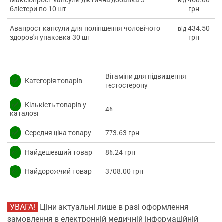
від
блістери по 10 шт
грн
Авапрост капсули для поліпшення чоловічого
434.50
від
здоров'я упаковка 30 шт
грн
Вітаміни для підвищення
✅
Категорія товарів
тестостерону
✅
Кількість товарів у
46
каталозі
✅
Середня ціна товару
773.63 грн
✅
Найдешевший товар
86.24 грн
✅
Найдорожчий товар
3708.00 грн
УВАГА!
Ціни актуальні лише в разі оформлення
замовлення в електронній медичній інформаційній