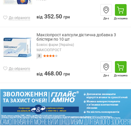
352.50
від
грн
До обраного
Де є
До кошика
Максіопрост капсули дієтична добавка 3
блістери по 10 шт
Бовіос фарм (Україна)
МАКСІОПРОСТ
3
До обраного
468.00
від
грн
Де є
До кошика