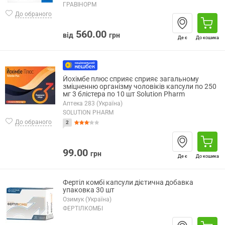
ГРАВІНОРМ
До обраного
560.00
від
грн
Де є
До кошика
Йохімбе плюс сприяє сприяє загальному
зміцненню організму чоловіків капсули по 250
мг 3 блістера по 10 шт Solution Pharm
Аптека 283 (Україна)
SOLUTION PHARM
До обраного
2
99.00
грн
Де є
До кошика
Фертіл комбі капсули дієтична добавка
упаковка 30 шт
Озимук (Україна)
ФЕРТІЛКОМБІ