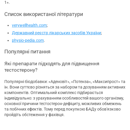
1».
Список використаної літератури
verywellhealth.com
;
Державний реєстр лікарських засобів України
;
physio-pedia.com
.
Популярні питання
Які препарати підходять для підвищення
тестостерону?
Популярні біодобавки: «Аденовіт», «Потенза», «Максипрост» та
ін. Вони суттєво різняться за набором та дозуванням активних
компонентів. Оптимальний комплекс підбирається
індивідуально: з урахуванням особливостей вашого організму,
основної причини тестостерон-дефіциту, можливих обмежень
та побічних ефектів. Тому перед покупкою БАДу обов'язково
пройдіть обстеження у фахівця.