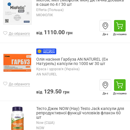
в саше по 4 г 30 шт
Efferta (Польша)
МІОФОЛІК
1110.00
від
грн
До обраного
Де є
До кошика
Олія насіння Гарбуза AN NATUREL (Ен
Натурель) капсули по 1000 мг 30 шт
Краса і здоров'я (Україна)
AN NATUREL
До обраного
129.50
від
грн
Де є
До кошика
Тесто Джек NOW (Нау) Testo Jack капсули для
репродуктивної функції чоловіків флакон 60
шт
Now (США)
NOW