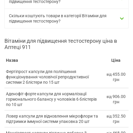
підвищення тестостерону?
Скільки коштують товари в категорії Вітаміни для
підвищення тестостерону?
Вітаміни для підвищення тестостерону ціна в
Аптеці 911
Назва
Ціна
Фертіпрост капсули для поліпшення
455.00
від
функціонування чоловічої репродуктивної
грн
системи 2 блістери по 15 шт
Аденофіт-форте капсули для нормалізації
906.00
від
гормонального балансу у чоловіків 6 блістерів
грн
по 10 шт
Ловер капсули для відновлення мікрофлори та
352.50
від
підтримки іммуної системи упаковка 20 шт
грн
Максіопрост капсули дієтична добавка 3
468.00