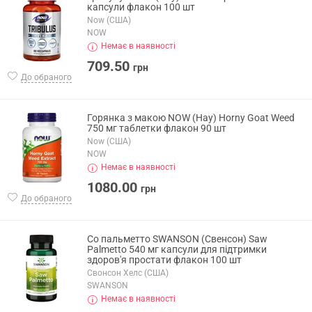
капсули флакон 100 шт
Now (США)
NOW
Немає в наявності
709.50
грн
До обраного
Горянка з макою NOW (Нау) Horny Goat Weed
750 мг таблетки флакон 90 шт
Now (США)
NOW
Немає в наявності
1080.00
грн
До обраного
Со пальметто SWANSON (Свенсон) Saw
Palmetto 540 мг капсули для підтримки
здоров'я простати флакон 100 шт
Свонсон Хелс (США)
SWANSON
Немає в наявності