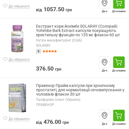
До обраного
1057.50
від
грн
Де є
До кошика
Екстракт кори йохімбе SOLARAY (Солорай)
Yohimbe Bark Extract капсули покращують
еректильну функцію по 135 мг флакон 60 шт
Нутра мануфектурінг (США)
SOLARAY
6
До обраного
376.50
грн
Де є
До кошика
Правенор Прайм капсули при хронічному
простатиті, для нормалізації сечовипускання у
чоловіків флакон 30 шт
Профарма плант (Україна)
ПРАВЕНОР
До обраного
476.00
від
грн
Де є
До кошика