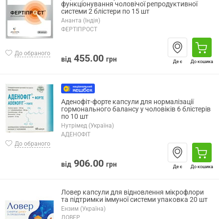
функціонування чоловічої репродуктивної
системи 2 блістери по 15 шт
Ананта (Індія)
ФЕРТІПРОСТ
До обраного
455.00
від
грн
Де є
До кошика
Аденофіт-форте капсули для нормалізації
гормонального балансу у чоловіків 6 блістерів
по 10 шт
Нутрімед (Україна)
АДЕНОФІТ
До обраного
906.00
від
грн
Де є
До кошика
Ловер капсули для відновлення мікрофлори
та підтримки іммуної системи упаковка 20 шт
Ензим (Україна)
ЛОВЕР