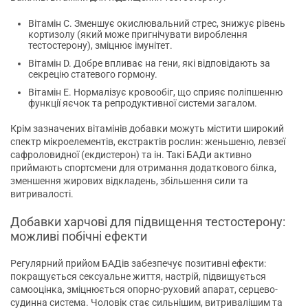
Вітамін С. Зменшує окислювальний стрес, знижує рівень
кортизолу (який може пригнічувати вироблення
тестостерону), зміцнює імунітет.
Вітамін D. Добре впливає на гени, які відповідають за
секрецію статевого гормону.
Вітамін Е. Нормалізує кровообіг, що сприяє поліпшенню
функції яєчок та репродуктивної системи загалом.
Крім зазначених вітамінів добавки можуть містити широкий
спектр мікроелементів, екстрактів рослин: женьшеню, левзеї
сафроловидної (екдистерон) та ін. Такі БАДи активно
приймають спортсмени для отримання додаткового білка,
зменшення жирових відкладень, збільшення сили та
витривалості.
Добавки харчові для підвищення тестостерону:
можливі побічні ефекти
Регулярний прийом БАДів забезпечує позитивні ефекти:
покращується сексуальне життя, настрій, підвищується
самооцінка, зміцнюється опорно-руховий апарат, серцево-
судинна система. Чоловік стає сильнішим, витривалішим та