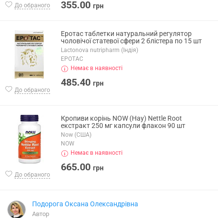
355.00
До обраного
грн
Еротас таблетки натуральний регулятор
чоловічої статевої сфери 2 блістера по 15 шт
Lactonova nutripharm (Індія)
ЕРОТАС
Немає в наявності
485.40
грн
До обраного
Кропиви корінь NOW (Нау) Nettle Root
екстракт 250 мг капсули флакон 90 шт
Now (США)
NOW
Немає в наявності
665.00
грн
До обраного
Подорога Оксана Олександрівна
Автор