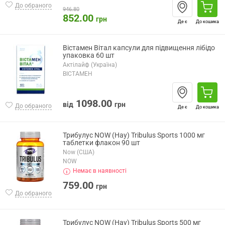
До обраного
946.80
852.00
грн
Де є
До кошика
Вістамен Вітал капсули для підвищення лібідо
упаковка 60 шт
Актілайф (Україна)
ВІСТАМЕН
1098.00
від
грн
До обраного
Де є
До кошика
Трибулус NOW (Нау) Tribulus Sports 1000 мг
таблетки флакон 90 шт
Now (США)
NOW
Немає в наявності
759.00
грн
До обраного
Трибулус NOW (Нау) Tribulus Sports 500 мг