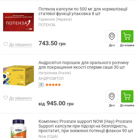
Потенза капсули по 500 мг для нормалізації
статевої функції упаковка 8 шт
Гармонія (Україна)
ПОТЕНЗА
743.50
грн
До обраного
Де є
До кошика
Андрозітол порошок для орального розчину
для покращення якості сперми саше 30 шт
Нутрілінеа (Італія)
АНДРОЗИТОЛ
1
До обраного
945.00
від
грн
Де є
До кошика
Комплекс Prostate support NOW (Нау) Prostate
Support капсули при підозрі на безплідність,
простатит, при зниженні потенції флакон 90 шт
Now (США)