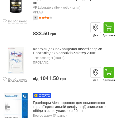
шт
VP Laboratory (Великобританія)
VPLAB
4
До обраного
833.50
грн
Де є
До кошика
Капсули для покращення якості сперми
Проталіс для чоловіків блістер 20шт
Technosoftgel (Італія)
ПРОТАЛІС
1041.50
від
грн
До обраного
Де є
До кошика
Гравінорм Men порошок для комплексної
терапії еректильній дисфункції, зниженого
лібідо в саше упаковка 20 шт
Бовіос фарм (Україна)