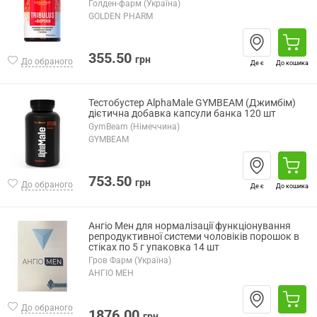
Голден-фарм (Україна)
GOLDEN PHARM
355.50
грн
До обраного
Де є
До кошика
Тестобустер AlphaMale GYMBEAM (Джимбім)
дієтична добавка капсули банка 120 шт
GymBeam (Німеччина)
GYMBEAM
753.50
грн
До обраного
Де є
До кошика
Ангіо Мен для нормалізації функціонування
репродуктивної системи чоловіків порошок в
стіках по 5 г упаковка 14 шт
Гров Фарм (Україна)
АНГІО МЕН
До обраного
1876.00
грн