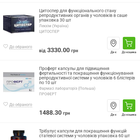
Цитоспер для функціонального стану
репродуктивних органів у чоловіків в саше
упаковка 30 шт
Лекхім (Україна)
ЦИТОСПЕР
До обраного
3330.00
від
грн
Де є
До кошика
Проферт капсулы для підвищення
фертильності та покращення функціонування
репродуктивної системи у чоловіків 6 блістерів
по 10 шт
Фармасі лабораторіз (Польша)
ПРОФЕРТ
До обраного
1488.30
грн
Де є
До кошика
Трібулус капсули для покращення функцій
статевої системи у чоловіків упаковка 60 шт