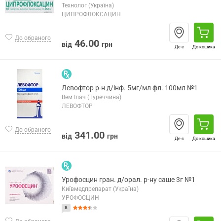
Технолог (Україна)
ЦИПРОФЛОКСАЦИН
До обраного
46.00
від
грн
Де є
До кошика
Левофтор р-н д/інф. 5мг/мл фл. 100мл №1
Вем Ілач (Туреччина)
ЛЕВОФТОР
До обраного
341.00
від
грн
Де є
До кошика
Урофосцин гран. д/орал. р-ну саше 3г №1
Київмедпрепарат (Україна)
УРОФОСЦИН
8