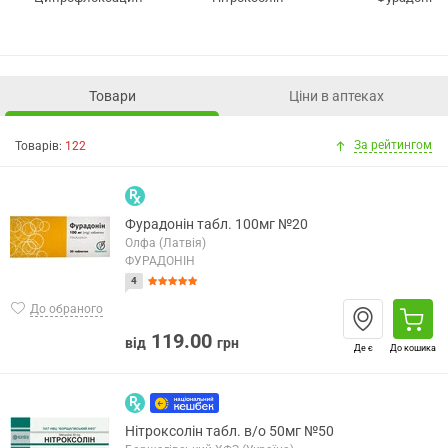
Товари
Ціни в аптеках
За рейтингом
Товарів:
122
Фурадонін табл. 100мг №20
Олфа (Латвія)
ФУРАДОНІН
4
До обраного
119.00
від
грн
Де є
До кошика
Нітроксолін табл. в/о 50мг №50