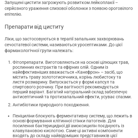
Запущені цистити загрожують розвитком лейкоплакії –
серйозного ураження слизової оболонки з появою ороговілого
епітелію.
Препарати від циститу
Ліки, що застосовуються в терапії запальних захворювань
сечостатевої системи, називаються уросептиками. До цієї
фармакологічної групи належать:
Фітопрепарати. Виготовляються на основі цілющих трав,
рослинних екстрактів та ефірних олій. Одним із
найефективніших вважається «Канефрон» – засіб, що
містить траву золототисячника, корінь любистоку та
листя розмарину. Випускається у формі капсул та
спиртового розчину. При вагітності рекомендується
перший варіант. Багатий натуральний склад забезпечує
антисептичний та протизапальний ефекти, усуває спазми.
Антибіотики природного походження.
Пеніциліни блокують ферментативну систему, що лежить в
основі формування клітинної стінки патогенів. Для
посилення бактерицидної дії амоксицилін поєднують із
клавулановою кислотою. Саме ці активні компоненти
входять до складу найвідоміших представників цієї