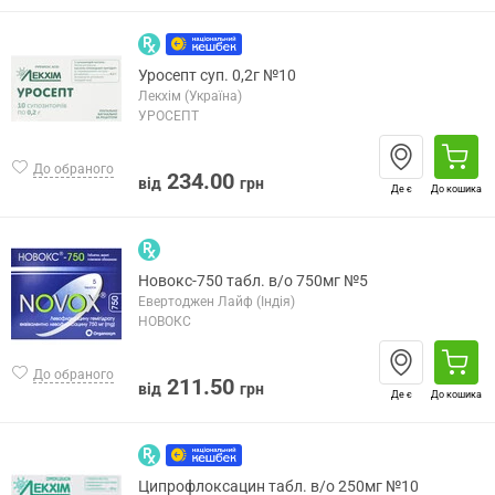
Уросепт суп. 0,2г №10
Лекхім (Україна)
УРОСЕПТ
До обраного
234.00
від
грн
Де є
До кошика
Новокс-750 табл. в/о 750мг №5
Евертоджен Лайф (Індія)
НОВОКС
До обраного
211.50
від
грн
Де є
До кошика
Ципрофлоксацин табл. в/о 250мг №10