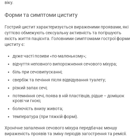
віку.
Форми та симптоми циститу
Гострий цистит характеризується вираженими проявами, які
суттєво обмежують сексуальну активність та погіршують
якість життя пацієнта. Головними симптомами гострої форми
циститу є:
дуже часті позиви «по-маленькому»;
відчуття неповного випорожнення сечового міхура;
біль при сечовипусканні;
свербіж та печіння після відвідування туалету;
різкий запах сечі;
потемніння сечі, поява в ній пластівців, рідше – домішок
крові чи гною;
болючість внизу живота;
температура (при тяжкій формі).
Хронічне запалення сечового міхура передбачає меншу
вираженість проявів та зміну періодів загострення та ремісії.