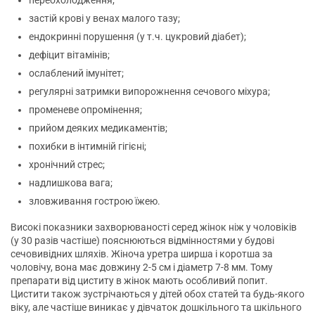
переохолодження;
застій крові у венах малого тазу;
ендокринні порушення (у т.ч. цукровий діабет);
дефіцит вітамінів;
ослаблений імунітет;
регулярні затримки випорожнення сечового міхура;
променеве опромінення;
прийом деяких медикаментів;
похибки в інтимній гігієні;
хронічний стрес;
надлишкова вага;
зловживання гострою їжею.
Високі показники захворюваності серед жінок ніж у чоловіків
(у 30 разів частіше) пояснюються відмінностями у будові
сечовивідних шляхів. Жіноча уретра ширша і коротша за
чоловічу, вона має довжину 2-5 см і діаметр 7-8 мм. Тому
препарати від циститу в жінок мають особливий попит.
Цистити також зустрічаються у дітей обох статей та будь-якого
віку, але частіше виникає у дівчаток дошкільного та шкільного