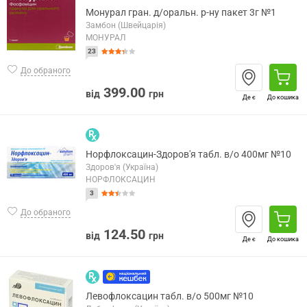
Монурал гран. д/оральн. р-ну пакет 3г №1
Замбон (Швейцарія)
МОНУРАЛ
23
До обраного
399.00
від
грн
Де є
До кошика
Норфлоксацин-Здоров'я табл. в/о 400мг №10
Здоров'я (Україна)
НОРФЛОКСАЦИН
3
До обраного
124.50
від
грн
Де є
До кошика
Левофлоксацин табл. в/о 500мг №10