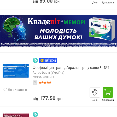
89.00
від
грн
Де є
До кошика
Фосфоміцин гран. д/оральн. р-ну саше 3г №1
Астрафарм (Україна)
ФОСФОМІЦИН
2
До обраного
177.50
від
грн
Де є
До кошика