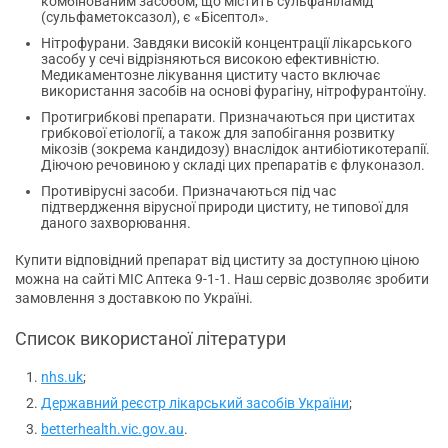
комбінованим засобом, що містить сульфаніламід
(сульфаметоксазол), є «Бісептол».
Нітрофурани. Завдяки високій концентрації лікарського
засобу у сечі відрізняються високою ефективністю.
Медикаментозне лікування циститу часто включає
використання засобів на основі фурагіну, нітрофурантоїну.
Протигрибкові препарати. Призначаються при циститах
грибкової етіології, а також для запобігання розвитку
мікозів (зокрема кандидозу) внаслідок антибіотикотерапії.
Діючою речовиною у складі цих препаратів є флуконазол.
Противірусні засоби. Призначаються під час
підтвердження вірусної природи циститу, не типової для
даного захворювання.
Купити відповідний препарат від циститу за доступною ціною
можна на сайті МІС Аптека 9-1-1. Наш сервіс дозволяє зробити
замовлення з доставкою по Україні.
Список використаної літератури
nhs.uk
;
Державний реєстр лікарський засобів України
;
betterhealth.vic.gov.au
.