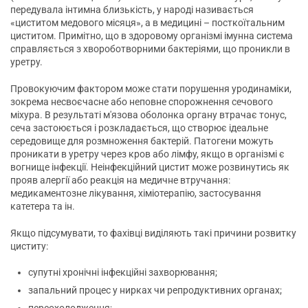
передувала інтимна близькість, у народі називається
«циститом медового місяця», а в медицині – посткоїтальним
циститом. Примітно, що в здоровому організмі імунна система
справляється з хвороботворними бактеріями, що проникли в
уретру.
Провокуючим фактором може стати порушення уродинаміки,
зокрема несвоєчасне або неповне спорожнення сечового
міхура. В результаті м'язова оболонка органу втрачає тонус,
сеча застоюється і розкладається, що створює ідеальне
середовище для розмноження бактерій. Патогени можуть
проникати в уретру через кров або лімфу, якщо в організмі є
вогнище інфекції. Неінфекційний цистит може розвинутись як
прояв алергії або реакція на медичне втручання:
медикаментозне лікування, хіміотерапію, застосування
катетера та ін.
Якщо підсумувати, то фахівці виділяють такі причини розвитку
циститу:
супутні хронічні інфекційні захворювання;
запальний процес у нирках чи репродуктивних органах;