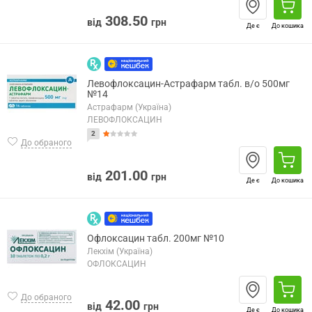
308.50
від
грн
Де є
До кошика
Левофлоксацин-Астрафарм табл. в/о 500мг
№14
Астрафарм (Україна)
ЛЕВОФЛОКСАЦИН
2
До обраного
201.00
від
грн
Де є
До кошика
Офлоксацин табл. 200мг №10
Лекхім (Україна)
ОФЛОКСАЦИН
До обраного
42.00
від
грн
Де є
До кошика