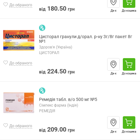
До обраного
180.50
від
грн
Де є
До кошика
Цисторал гранули д/орал. р-ну 3г/8г пакет 8г
№1
Здоров'я (Україна)
ЦИСТОРАЛ
До обраного
224.50
від
грн
Де є
До кошика
Ремедія табл. в/о 500 мг №5
Сімпекс фарма (Індія)
РЕМЕДІЯ
До обраного
209.00
від
грн
Де є
До кошика