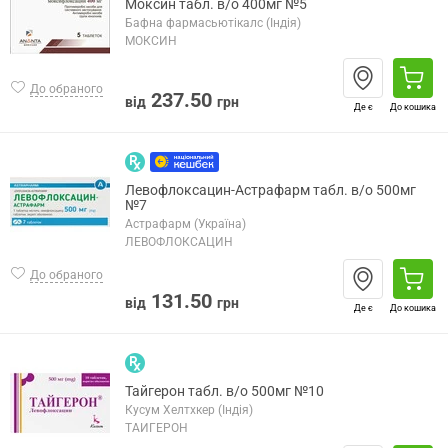
Моксин табл. в/о 400мг №5
Бафна фармасьютікалс (Індія)
МОКСИН
До обраного
237.50
від
грн
Де є
До кошика
Левофлоксацин-Астрафарм табл. в/о 500мг
№7
Астрафарм (Україна)
ЛЕВОФЛОКСАЦИН
До обраного
131.50
від
грн
Де є
До кошика
Тайгерон табл. в/о 500мг №10
Кусум Хелтхкер (Індія)
ТАЙГЕРОН