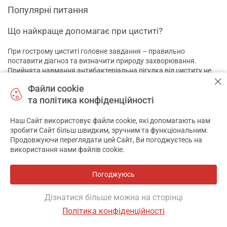
Популярні питання
Що найкраще допомагає при циститі?
При гострому циститі головне завдання – правильно
поставити діагноз та визначити природу захворювання.
Прийнята навмання антибактеріальна пігулка від циститу не
допоможе, якщо збудником є вірус чи грибок. Хоча треба
Файли cookie
визнати, що в переважній більшості випадків запалення
та політика конфіденційності
провокують саме бактерії, і усунути його вдається за
допомогою антибіотиків. Доцільність застосування тієї чи
іншої препарату у разі визначає лікар. На додаток до
Наш Сайт використовує файли cookie, які допомагають нам
✕
антибіотикотерапії рекомендується багато пити та
зробити Сайт більш швидким, зручним та функціональним.
дотримуватися дієти.
Продовжуючи переглядати цей Сайт, Ви погоджуєтесь на
використання нами файлів cookie.
Як швидко зняти біль при циститі?
Погоджуюсь
Зазвичай біль та печіння при неускладненому циститі суттєво
вщухають протягом 1-3 днів після початку прийому
Дізнатися більше можна на сторінці
антибіотика. У період лікування можна приймати парацетамол
або ібупрофен, щоб зменшити болючість при сечовипусканні.
Політика конфіденційності
Фільтр