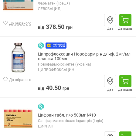
Фарматен (Греція)
ЛЕВОБАЦИД
До обраного
378.50
від
грн
Де є
До кошика
Ципрофлоксацин-Новофарм р-н д/інф. 2мг/мл
пляшка 100мл
Новофарм-біосинтез (Україна)
ЦИПРОФЛОКСАЦИН
До обраного
40.50
від
грн
Де є
До кошика
Цифран табл. п/о 500мг №10
Сан фармасьютікалс індастріз (Індія)
ЦИФРАН