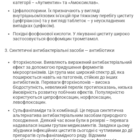
категорії – «Аугментин» та «Амоксиклав».
Цефалоспорини. Їх призначають у вигляді
внутрішньом'язових ін'єкцій при тяжкому перебігу циститу
(цефтріаксон) та у вигляді таблеток – у неускладнених
випадках (цефіксім).
Похідні фосфонової кислоти. У лікуванні циститу широко
застосовується фосфоміцин трометамол.
3. Синтетичні антибактеріальні засоби — антибіотики
Фторхінолони. Виявляють виражений антибактеріальний
ефект за допомогою придушення ферментів
мікроорганізмів. Ця група має широкий спектр дії, яка
поширюється навіть на патогенів, стійких до інших
антибіотиків. Переваги фторхінолонів – висока
біодоступність, невеликий перелік протипоказань, низька
ймовірність розвитку побічних ефектів. Популярністю
користуються ципрофлоксацин, норфлоксацин,
левофлоксацин.
Сульфаніламіди та їх комбінації. Це перша синтетична
альтернатива антибактеріальним засобам природного
походження. Деякий час вони були в резерві – перевага
надавалася іншим групам медикаментів. Завдяки цьому
збудники інфекційних циститів сьогодні є чутливими до дії
препаратів сульфаніламідного ряду. Відомим