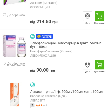
Адіфарм (Болгарія)
ФОСФОМІЦИН
До обраного
214.50
від
грн
Де є
До кошика
Левофлоксацин-Новофарм р-н д/інф. 5мг/мл
бут. 100мл
Новофарм-біосинтез (Україна)
ЛЕВОФЛОКСАЦИН
До обраного
90.00
від
грн
Де є
До кошика
Левасепт р-н д/інф. 500мг/100мл конт. 100мл
Євролайф хелткеар (Індія)
ЛЕВАСЕПТ
7