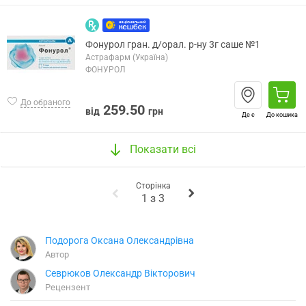
Фонурол гран. д/орал. р-ну 3г саше №1
Астрафарм (Україна)
ФОНУРОЛ
До обраного
259.50
від
грн
Де є
До кошика
Показати всі
Сторінка
1
з
3
Подорога Оксана Олександрівна
Автор
Севрюков Олександр Вікторович
Рецензент