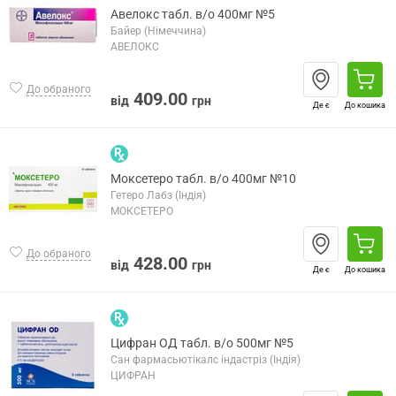
Авелокс табл. в/о 400мг №5
Байер (Німеччина)
АВЕЛОКС
До обраного
409.00
від
грн
Де є
До кошика
Моксетеро табл. в/о 400мг №10
Гетеро Лабз (Індія)
МОКСЕТЕРО
До обраного
428.00
від
грн
Де є
До кошика
Цифран ОД табл. в/о 500мг №5
Сан фармасьютікалс індастріз (Індія)
ЦИФРАН