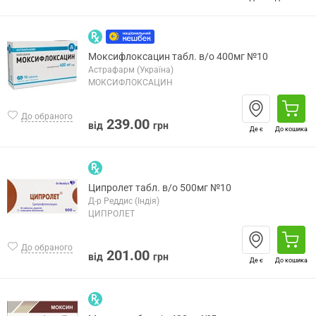
Моксифлоксацин табл. в/о 400мг №10
Астрафарм (Україна)
МОКСИФЛОКСАЦИН
До обраного
239.00
від
грн
Де є
До кошика
Ципролет табл. в/о 500мг №10
Д-р Реддис (Індія)
ЦИПРОЛЕТ
До обраного
201.00
від
грн
Де є
До кошика