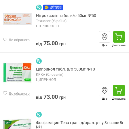
Нітроксолін табл. в/о 50мг №50
Технолог (Україна)
НІТРОКСОЛІН
До обраного
75.00
від
грн
Де є
До кошика
Ципринол табл. в/о 500мг №10
КРКА (Словенія)
ЦИПРИНОЛ
До обраного
73.00
від
грн
Де є
До кошика
Фосфоміцин-Тева гран. д/орал. р-ну 3г саше 8г
№1