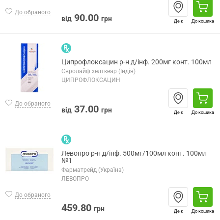
До обраного
90.00
від
грн
Де є
До кошика
Ципрофлоксацин р-н д/інф. 200мг конт. 100мл
Євролайф хелткеар (Індія)
ЦИПРОФЛОКСАЦИН
До обраного
37.00
від
грн
Де є
До кошика
Левопро р-н д/інф. 500мг/100мл конт. 100мл
№1
Фарматрейд (Україна)
ЛЕВОПРО
До обраного
459.80
грн
Де є
До кошика