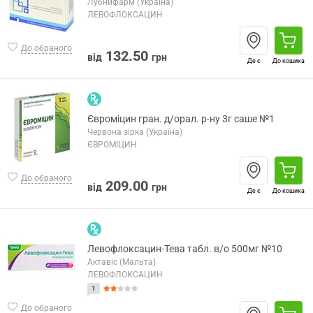
Лубнифарм (Україна)
ЛЕВОФЛОКСАЦИН
До обраного
132.50
від
грн
Де є
До кошика
Євроміцин гран. д/орал. р-ну 3г саше №1
Червона зірка (Україна)
ЄВРОМІЦИН
До обраного
209.00
від
грн
Де є
До кошика
Левофлоксацин-Тева табл. в/о 500мг №10
Актавіс (Мальта)
ЛЕВОФЛОКСАЦИН
1
До обраного