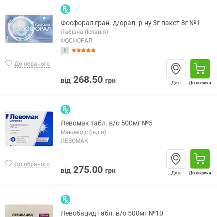
Фосфорал гран. д/орал. р-ну 3г пакет 8г №1
Лабіана (Іспанія)
ФОСФОРАЛ
1
До обраного
268.50
від
грн
Де є
До кошика
Левомак табл. в/о 500мг №5
Маклеодс (Індія)
ЛЕВОМАК
До обраного
275.00
від
грн
Де є
До кошика
Левобацид табл. в/о 500мг №10