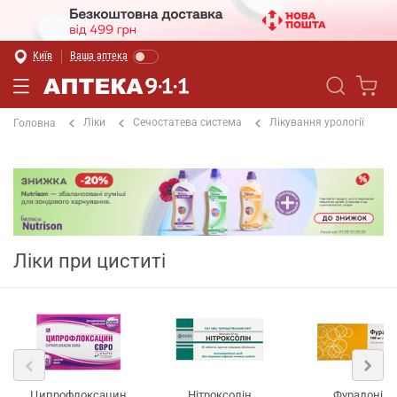
Київ
Ваша аптека
Ліки
Сечостатева система
Лікування урології
Головна
Ліки при циститі
Ципрофлоксацин
Нітроксолін
Фурадонін