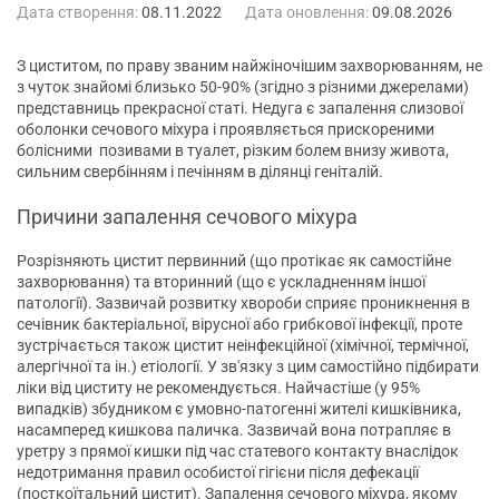
Дата створення:
08.11.2022
Дата оновлення:
09.08.2026
З циститом, по праву званим найжіночішим захворюванням, не
з чуток знайомі близько 50-90% (згідно з різними джерелами)
представниць прекрасної статі. Недуга є запалення слизової
оболонки сечового міхура і проявляється прискореними
болісними позивами в туалет, різким болем внизу живота,
сильним свербінням і печінням в ділянці геніталій.
Причини запалення сечового міхура
Розрізняють цистит первинний (що протікає як самостійне
захворювання) та вторинний (що є ускладненням іншої
патології). Зазвичай розвитку хвороби сприяє проникнення в
сечівник бактеріальної, вірусної або грибкової інфекції, проте
зустрічається також цистит неінфекційної (хімічної, термічної,
алергічної та ін.) етіології. У зв'язку з цим самостійно підбирати
ліки від циститу не рекомендується. Найчастіше (у 95%
випадків) збудником є ​​умовно-патогенні жителі кишківника,
насамперед кишкова паличка. Зазвичай вона потрапляє в
уретру з прямої кишки під час статевого контакту внаслідок
недотримання правил особистої гігієни після дефекації
(посткоїтальний цистит). Запалення сечового міхура, якому