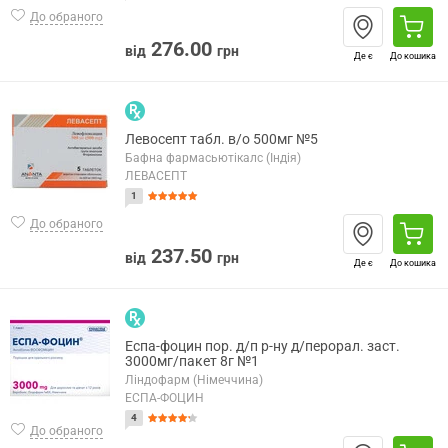
До обраного
276.00
від
грн
Де є
До кошика
Левосепт табл. в/о 500мг №5
Бафна фармасьютікалс (Індія)
ЛЕВАСЕПТ
1
До обраного
237.50
від
грн
Де є
До кошика
Еспа-фоцин пор. д/п р-ну д/перорал. заст.
3000мг/пакет 8г №1
Ліндофарм (Німеччина)
ЕСПА-ФОЦИН
4
До обраного