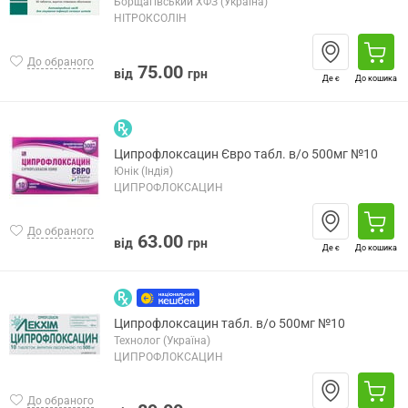
Борщагівський ХФЗ (Україна)
НІТРОКСОЛІН
До обраного
75.00
від
грн
Де є
До кошика
Ципрофлоксацин Євро табл. в/о 500мг №10
Юнік (Індія)
ЦИПРОФЛОКСАЦИН
До обраного
63.00
від
грн
Де є
До кошика
Ципрофлоксацин табл. в/о 500мг №10
Технолог (Україна)
ЦИПРОФЛОКСАЦИН
До обраного