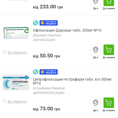
233.00
від
грн
Де є
До кошика
Офлоксацин-Дарниця табл. 200мг №10
Дарниця (Україна)
ОФЛОКСАЦИН
До обраного
50.50
від
грн
Де є
До кошика
Ципрофлоксацин-Астрафарм табл. в/о 500мг
№10
Астрафарм (Україна)
ЦИПРОФЛОКСАЦИН
До обраного
73.00
від
грн
Де є
До кошика