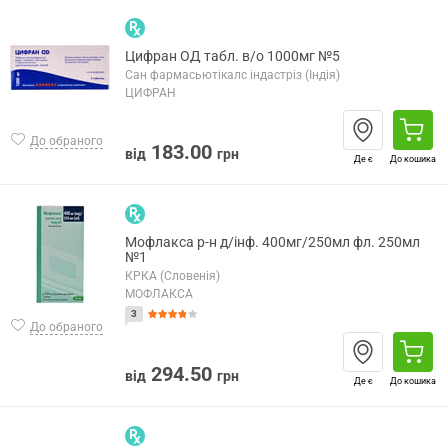
Цифран ОД табл. в/о 1000мг №5
Сан фармасьютікалс індастріз (Індія)
ЦИФРАН
До обраного
183.00
від
грн
Де є
До кошика
Мофлакса р-н д/інф. 400мг/250мл фл. 250мл
№1
КРКА (Словенія)
МОФЛАКСА
3
До обраного
294.50
від
грн
Де є
До кошика