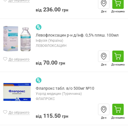
До обраного
236.00
від
грн
Де є
До кошика
Левофлоксацин р-н д/інф. 0,5% пляш. 100мл
Інфузія (Україна)
ЛЕВОФЛОКСАЦИН
До обраного
70.00
від
грн
Де є
До кошика
Флапрокс табл. в/о 500мг №10
Уорлд медицин (Туреччина)
ФЛАПРОКС
До обраного
115.50
від
грн
Де є
До кошика