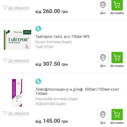
До обраного
260.00
від
грн
Де є
До кошика
Тайгерон табл. в/о 750мг №5
Кусум Хелтхкер (Індія)
ТАЙГЕРОН
До обраного
307.50
від
грн
Де є
До кошика
Левофлоксацин р-н д/інф. 500мг/100мл конт.
100мл
Євролайф хелткеар (Індія)
ЛЕВОФЛОКСАЦИН
До обраного
145.00
від
грн
Де є
До кошика