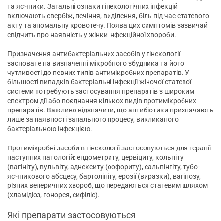
та яєчники. Загальні ознаки гінекологічних інфекцій
включають свербіж, печіння, виділення, біль під час статевого
акту та аномальну кровотечу. Поява цих симптомів зазвичай
свідчить про наявність у жінки інфекційної хвороби.
Призначення антибактеріальних засобів у гінекології
засноване на визначенні мікробного збудника та його
чутливості до певних типів антимікробних препаратів. У
більшості випадків бактеріальні інфекції жіночої статевої
системи потребують застосування препаратів з широким
спектром дії або поєднання кількох видів протимікробних
препаратів. Важливо відзначити, що антибіотики призначають
лише за наявності запального процесу, викликаного
бактеріальною інфекцією.
Протимікробні засоби в гінекології застосовуються для терапії
наступних патологій: ендометриту, цервіциту, кольпіту
(вагініту), вульвіту, аднекситу (оофориту), сальпінгіту, тубо-
яєчникового абсцесу, бартолініту, ерозії (виразки), вагінозу,
різних венеричних хвороб, що передаються статевим шляхом
(хламідіоз, гонорея, сифіліс).
Які препарати застосовуються