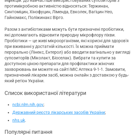
інфекцій. До найчастіше використовуваних супозиторіїв з
протимікробною активністю відносяться: Тержинан,
Синтоміцин, Хінофуцин, Ліменда, Евколек, Вагіцин Нео,
Гайномакс, Поліжинакс Вірго.
Разом з антибіотиками можуть бути призначені пробіотики,
які допомагають відновити природну мікрофлору піхви.
Пробіотики — це живі мікроорганізми, які корисні для здоров'я
при вживанні у достатній кількості. Їх можна приймати
перорально (Лінекс, Ентерол) або вводити вагінально у вигляді
супозиторіїв (Міколакт, Біоселак). Вибрати та купити за
доступною ціною препарати для профілактики жіночих
захворювань ви можете на сайті МІС Аптека 9-1-1. Замовити,
призначений лікарем засіб, можна онлайн з доставкою у будь-
який регіон України.
Список використаної літератури
ncbi.nlm.nih.gov
;
Державний реєстр лікарських засобів України
;
nhs.uk
.
Популярні питання