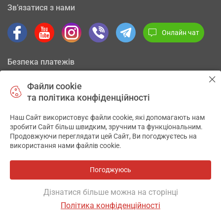
Зв’язатися з нами
Онлайн чат
Безпека платежів
Файли cookie
та політика конфіденційності
Наш Сайт використовує файли cookie, які допомагають нам
✕
зробити Сайт більш швидким, зручним та функціональним.
Про компанію
Продовжуючи переглядати цей Сайт, Ви погоджуєтесь на
використання нами файлів cookie.
Допомога
Погоджуюсь
Сервіси
Дізнатися більше можна на сторінці
Політика конфіденційності
Фільтр
Партнерам