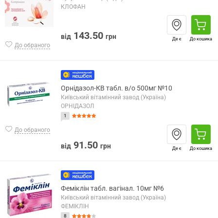
КЛОФАН
143.50
від
грн
Де є
До кошика
До обраного
Орнідазол-КВ табл. в/о 500мг №10
Київський вітамінний завод (Україна)
ОРНІДАЗОЛ
1
До обраного
91.50
від
грн
Де є
До кошика
Феміклін табл. вагінал. 10мг №6
Київський вітамінний завод (Україна)
ФЕМІКЛІН
8