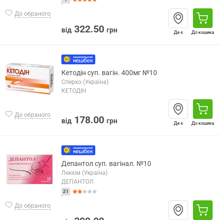
До обраного
322.50
від
грн
Де є
До кошика
Кетодін суп. вагін. 400мг №10
Сперко (Україна)
КЕТОДІН
До обраного
178.00
від
грн
Де є
До кошика
Депантол суп. вагінал. №10
Лекхім (Україна)
ДЕПАНТОЛ
21
До обраного