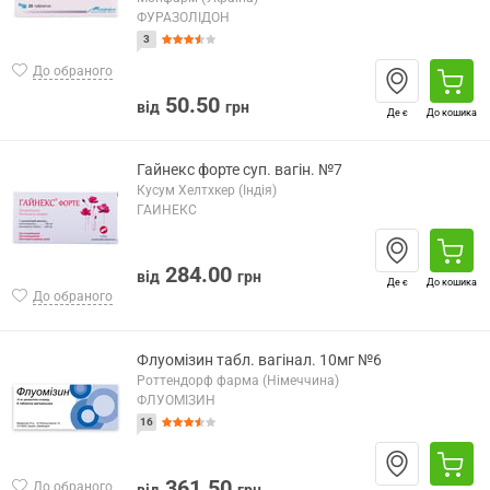
ФУРАЗОЛІДОН
3
До обраного
50.50
від
грн
Де є
До кошика
Гайнекс форте суп. вагін. №7
Кусум Хелтхкер (Індія)
ГАЙНЕКС
284.00
від
грн
Де є
До кошика
До обраного
Флуомізин табл. вагінал. 10мг №6
Роттендорф фарма (Німеччина)
ФЛУОМІЗИН
16
361.50
До обраного