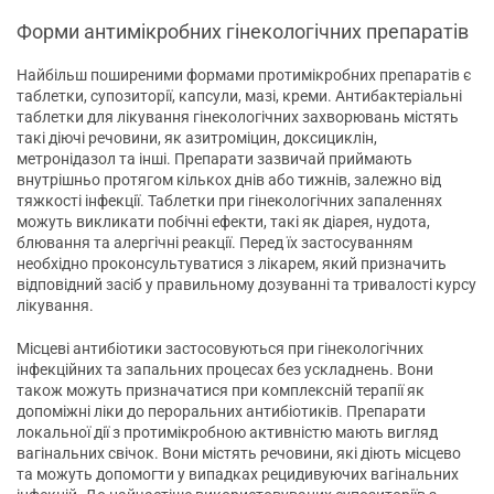
Форми антимікробних гінекологічних препаратів
Найбільш поширеними формами протимікробних препаратів є
таблетки, супозиторії, капсули, мазі, креми. Антибактеріальні
таблетки для лікування гінекологічних захворювань містять
такі діючі речовини, як азитроміцин, доксициклін,
метронідазол та інші. Препарати зазвичай приймають
внутрішньо протягом кількох днів або тижнів, залежно від
тяжкості інфекції. Таблетки при гінекологічних запаленнях
можуть викликати побічні ефекти, такі як діарея, нудота,
блювання та алергічні реакції. Перед їх застосуванням
необхідно проконсультуватися з лікарем, який призначить
відповідний засіб у правильному дозуванні та тривалості курсу
лікування.
Місцеві антибіотики застосовуються при гінекологічних
інфекційних та запальних процесах без ускладнень. Вони
також можуть призначатися при комплексній терапії як
допоміжні ліки до пероральних антибіотиків. Препарати
локальної дії з протимікробною активністю мають вигляд
вагінальних свічок. Вони містять речовини, які діють місцево
та можуть допомогти у випадках рецидивуючих вагінальних