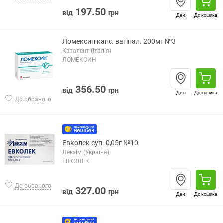
197.50
від
грн
Де є
До кошика
Ломексин капс. вагінал. 200мг №3
Каталент (Італія)
ЛОМЕКСИН
356.50
від
грн
Де є
До кошика
До обраного
Евколек суп. 0,05г №10
Лекхім (Україна)
ЕВКОЛЕК
До обраного
327.00
від
грн
Де є
До кошика