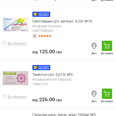
Синтоміцин суп. вагінал. 0,25г №10
Монфарм (Україна)
СИНТОМІЦИН
2
До обраного
125.00
від
грн
Де є
До кошика
Тамістол суп. 0,015г №5
Інтерфармбіотек (Україна)
ТАМІСТОЛ
До обраного
226.00
від
грн
Де є
До кошика
Гіноксин капс. вагін. м'які 1000мг №2