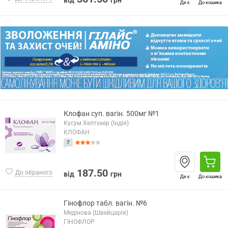
від
грн
Де є
До кошика
Клофан суп. вагін. 500мг №1
Кусум Хелтхкер (Індія)
КЛОФАН
7
187.50
До обраного
від
грн
Де є
До кошика
Гінофлор табл. вагін. №6
Медінова (Швейцарія)
ГІНОФЛОР