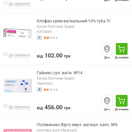
До обраного
Клофан крем вагінальний 10% туба 7г
Кусум Хелтхкер (Індія)
КЛОФАН
1
102.00
До обраного
від
грн
Де є
До кошика
Гайнекс суп. вагін. №14
Кусум Хелтхкер (Індія)
ГАЙНЕКС
4
456.00
До обраного
від
грн
Де є
До кошика
Поліжинакс Вірго емул. вагінал. капс. №6
Іннотера шузі (Франція)