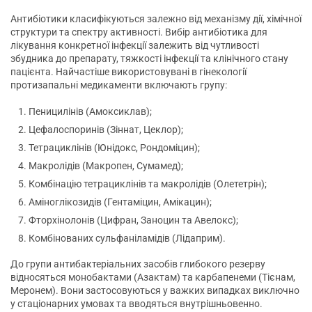
Антибіотики класифікуються залежно від механізму дії, хімічної
структури та спектру активності. Вибір антибіотика для
лікування конкретної інфекції залежить від чутливості
збудника до препарату, тяжкості інфекції та клінічного стану
пацієнта. Найчастіше використовувані в гінекології
протизапальні медикаменти включають групу:
Пеницилінів (Амоксиклав);
Цефалоспоринів (Зіннат, Цеклор);
Тетрациклінів (Юнідокс, Рондоміцин);
Макролідів (Макропен, Сумамед);
Комбінацію тетрациклінів та макролідів (Олететрін);
Аміноглікозидів (Гентаміцин, Амікацин);
Фторхінолонів (Цифран, Заноцин та Авелокс);
Комбінованих сульфаніламідів (Лідаприм).
До групи антибактеріальних засобів глибокого резерву
відносяться монобактами (Азактам) та карбапенеми (Тієнам,
Меронем). Вони застосовуються у важких випадках виключно
у стаціонарних умовах та вводяться внутрішньовенно.