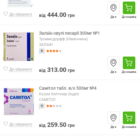
444.00
До обраного
від
грн
Де є
До кошика
Залаїн овулі песарії 300мг №1
Троммсдорфф (Німеччина)
ЗАЛАЇН
8
313.00
До обраного
від
грн
Де є
До кошика
Самітол табл. в/о 500мг №4
Кусум Хелтхкер (Індія)
САМІТОЛ
9
259.50
До обраного
від
грн
Де є
До кошика