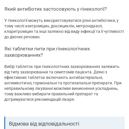
Який антибіотик застосовують у гінекології?
У гінекології можуть використовуватися різні антибіотики, у
тому числі азитроміцин, доксициклін, метронідазол,
кларитроміцин та інші залежно від виду інфекції та її чутливості
до діючих речовин.
Які таблетки пити при гінекологічних
захворюваннях?
Вибір таблеток при гінекологічних захворюваннях залежить
від типу захворювання та симптомів пацієнта. Деякі з
ефективних таблеток включають антибактеріальні,
антимікотичні, гормональні та протизапальні препарати. При
неправильному лікуванні можливе виникнення ускладнень,
тому важливо вибирати правильний препарат та
дотримуватися рекомендацій лікаря.
Відмова від відповідальності