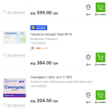
599.00
До обраного
від
грн
Де є
До кошика
Гексікон песарії 16мг №10
Біофарма (Україна)
ГЕКСИКОН
9
До обраного
384.00
від
грн
Де є
До кошика
Секнідокс табл. в/о 1г №2
Лабораторія Бейли-креат-вернуйє (Франція)
СЕКНІДОКС
204.50
від
грн
Де є
До кошика
До обраного