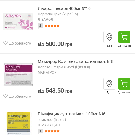
Ліварол песарії 400мг №10
Фармекс Груп (Україна)
ЛІВАРОЛ
2
500.00
До обраного
від
грн
Де є
До кошика
Макмірор Комплекс капс. вагінал. №8
Доппель фармацеутіці (Італія)
МАКМІРОР
543.50
від
грн
Де є
До кошика
До обраного
Пімафуцин суп. вагінал. 100мг №6
Теммлер (Італія)
ПІМАФУЦИН
1