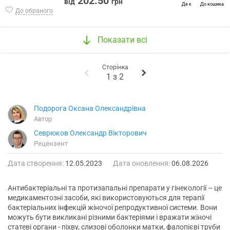
202.50
від
грн
Де є
До кошика
До обраного
Показати всі
Сторінка
1
з
2
Подорога Оксана Олександрівна
Автор
Севрюков Олександр Вікторович
Рецензент
Дата створення:
12.05.2023
Дата оновлення:
06.08.2026
Антибактеріальні та протизапальні препарати у гінекології – це
медикаментозні засоби, які використовуються для терапії
бактеріальних інфекцій жіночої репродуктивної системи. Вони
можуть бути викликані різними бактеріями і вражати жіночі
статеві органи - піхву, слизові оболонки матки, фалопієві труби