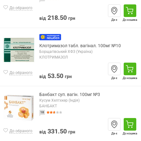
До обраного
218.50
від
грн
Де є
До кошика
Клотримазол табл. вагінал. 100мг №10
Борщагівський ХФЗ (Україна)
КЛОТРИМАЗОЛ
До обраного
53.50
від
грн
Де є
До кошика
Банбакт суп. вагін. 100мг №3
Кусум Хелтхкер (Індія)
БАНБАКТ
18
331.50
До обраного
від
грн
Де є
До кошика