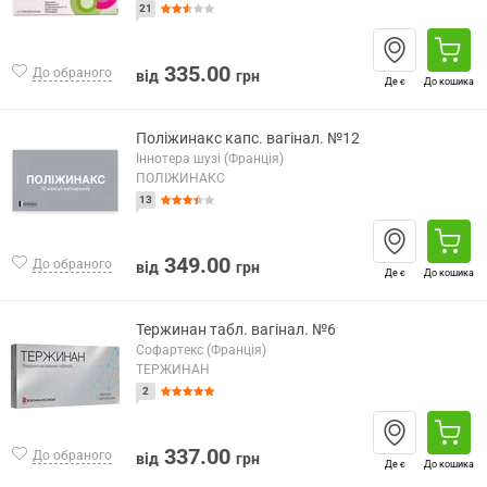
21
335.00
До обраного
від
грн
Де є
До кошика
Поліжинакс капс. вагінал. №12
Іннотера шузі (Франція)
ПОЛІЖИНАКС
13
349.00
До обраного
від
грн
Де є
До кошика
Тержинан табл. вагінал. №6
Софартекс (Франція)
ТЕРЖИНАН
2
337.00
До обраного
від
грн
Де є
До кошика