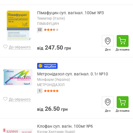
Пімафуцин суп. вагінал. 100мг №3
Теммлер (Італія)
ПІМАФУЦИН
22
247.50
До обраного
від
грн
Де є
До кошика
Метронідазол суп. вагінал. 0.1г №10
Монфарм (Україна)
МЕТРОНІДАЗОЛ
1
До обраного
26.50
від
грн
Де є
До кошика
Клофан суп. вагін. 100мг №6
Кусум Хелтхкер (Індія)