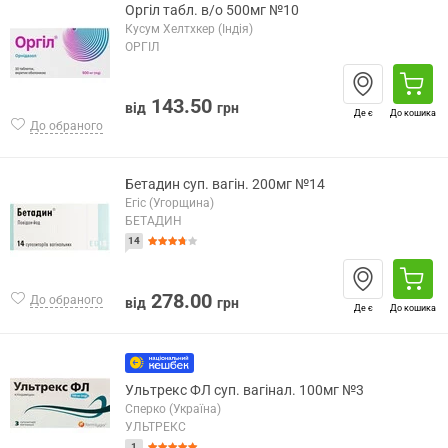
Оргіл табл. в/о 500мг №10
Кусум Хелтхкер (Індія)
ОРГІЛ
143.50
від
грн
Де є
До кошика
До обраного
Бетадин суп. вагін. 200мг №14
Егіс (Угорщина)
БЕТАДИН
14
278.00
До обраного
від
грн
Де є
До кошика
Ультрекс ФЛ суп. вагінал. 100мг №3
Сперко (Україна)
УЛЬТРЕКС
1