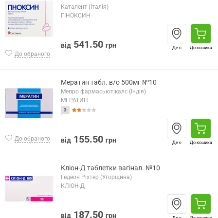
Каталент (Італія)
ГІНОКСИН
541.50
від
грн
Де є
До кошика
До обраного
Мератин табл. в/о 500мг №10
Мепро фармасьютікалс (Індія)
МЕРАТИН
3
155.50
До обраного
від
грн
Де є
До кошика
Кліон-Д таблетки вагінал. №10
Гедеон Ріхтер (Угорщина)
КЛІОН-Д
187.50
від
грн
Де є
До кошика