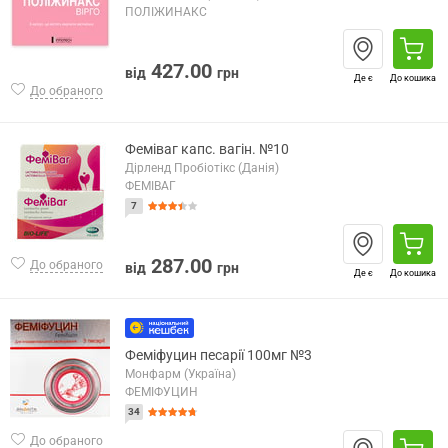
ПОЛІЖИНАКС
427.00
від
грн
Де є
До кошика
До обраного
Феміваг капс. вагін. №10
Дірленд Пробіотікс (Данія)
ФЕМІВАГ
7
287.00
До обраного
від
грн
Де є
До кошика
Феміфуцин песарії 100мг №3
Монфарм (Україна)
ФЕМІФУЦИН
34
До обраного