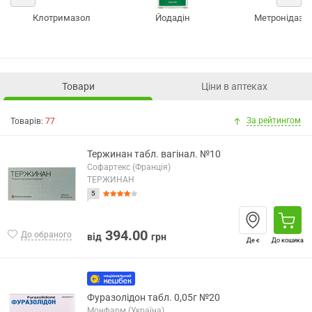
Клотримазол
Йодадін
Метронідазо
Товари
Ціни в аптеках
За рейтингом
Товарів:
77
Тержинан табл. вагінал. №10
Софартекс (Франція)
ТЕРЖИНАН
5
394.00
До обраного
від
грн
Де є
До кошика
Фуразолідон табл. 0,05г №20
Монфарм (Україна)