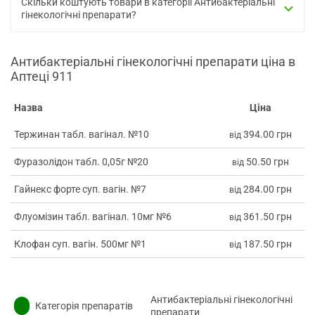
Скільки коштують товари в категорії Антибактеріальні
гінекологічні препарати?
Антибактеріальні гінекологічні препарати ціна в
Аптеці 911
Назва
Ціна
Тержинан табл. вагінал. №10
394.00 грн
від
Фуразолідон табл. 0,05г №20
50.50 грн
від
Гайнекс форте суп. вагін. №7
284.00 грн
від
Флуомізин табл. вагінал. 10мг №6
361.50 грн
від
Клофан суп. вагін. 500мг №1
187.50 грн
від
Антибактеріальні гінекологічні
✅
Категорія препаратів
препарати