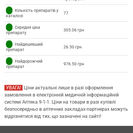
✅
Кількість препаратів у
77
каталозі
✅
Середня ціна
305.06 грн
препарату
✅
Найдешевший
26.50 грн
препарат
✅
Найдорожчий
976.50 грн
препарат
УВАГА!
Ціни актуальні лише в разі оформлення
замовлення в електронній медичній інформаційній
системі Аптека 9-1-1. Ціни на товари в разі купівлі
безпосередньо в аптечних закладах-партнерах можуть
відрізнятися від тих, що зазначені на сайті!