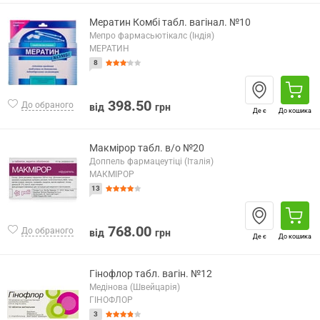
Мератин Комбі табл. вагінал. №10
Мепро фармасьютікалс (Індія)
МЕРАТИН
8
398.50
До обраного
від
грн
Де є
До кошика
Макмірор табл. в/о №20
Доппель фармацеутіці (Італія)
МАКМІРОР
13
768.00
До обраного
від
грн
Де є
До кошика
Гінофлор табл. вагін. №12
Медінова (Швейцарія)
ГІНОФЛОР
3