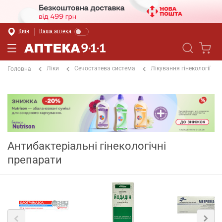
Київ
Ваша аптека
Ліки
Сечостатева система
Лікування гінекології
Головна
Антибактеріальні гінекологічні
препарати