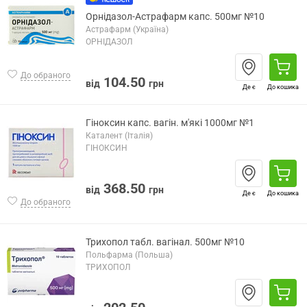
Орнідазол-Астрафарм капс. 500мг №10
Астрафарм (Україна)
ОРНІДАЗОЛ
До обраного
104.50
від
грн
Де є
До кошика
Гіноксин капс. вагін. м'які 1000мг №1
Каталент (Італія)
ГІНОКСИН
368.50
від
грн
Де є
До кошика
До обраного
Трихопол табл. вагінал. 500мг №10
Польфарма (Польша)
ТРИХОПОЛ