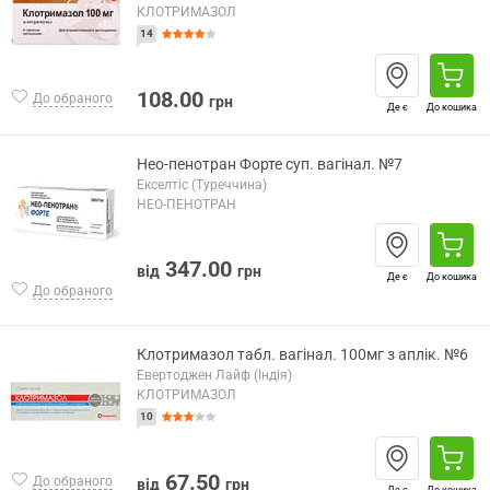
КЛОТРИМАЗОЛ
14
108.00
До обраного
грн
Де є
До кошика
Нео-пенотран Форте суп. вагінал. №7
Екселтіс (Туреччина)
НЕО-ПЕНОТРАН
347.00
від
грн
Де є
До кошика
До обраного
Клотримазол табл. вагінал. 100мг з аплік. №6
Евертоджен Лайф (Індія)
КЛОТРИМАЗОЛ
10
67.50
До обраного
від
грн
Де є
До кошика