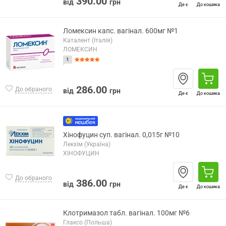
390.00
від
грн
Де є
До кошика
Ломексин капс. вагінал. 600мг №1
Каталент (Італія)
ЛОМЕКСИН
1
286.00
До обраного
від
грн
Де є
До кошика
Хінофуцин суп. вагінал. 0,015г №10
Лекхім (Україна)
ХІНОФУЦИН
До обраного
386.00
від
грн
Де є
До кошика
Клотримазол табл. вагінал. 100мг №6
Глаксо (Польша)