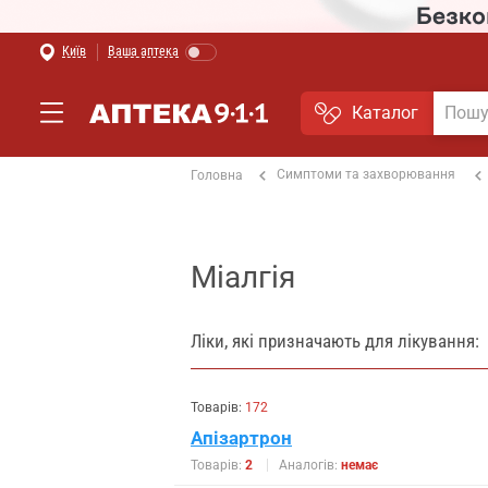
Київ
Ваша аптека
Каталог
Симптоми та захворювання
Головна
Міалгія
Ліки, які призначають для лікування:
Товарів:
172
Апізартрон
Товарів:
2
Аналогів:
немає