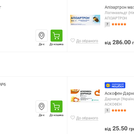
г
Апізартрон маз
Ліхтенхельдт (Н
АПІЗАРТРОН
7
286.00
До обраного
від
Де є
До кошика
 №6
Аскофен-Дарн
Дарниця (Україн
АСКОФЕН
1
Де є
До кошика
До обраного
25.50
від
гр