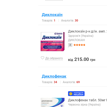
Диклокаїн
Товарів:
1
Аналогів:
30
Диклокаїн р-н д/ін. амп
Здоров'я (Україна)
ДИКЛОКАЇН
2
215.00
До обраного
від
грн
Диклофенак
Товарів:
34
Аналогів:
69
Диклофенак табл. 50мг
Червона зірка (Україна)