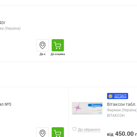
40г
а (Україна)
Де є
До кошика
2мл №5
Вітаксон табл.
Фармак (Україна
ВІТАКСОН
До обраного
450.00
від