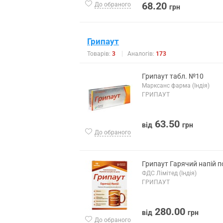
68.20
До обраного
грн
Грипаут
Товарів:
3
Аналогів:
173
Грипаут табл. №10
Марксанс фарма (Індія)
ГРИПАУТ
63.50
від
грн
До обраного
Грипаут Гарячий напій по
ФДС Лімітед (Індія)
ГРИПАУТ
280.00
від
грн
До обраного