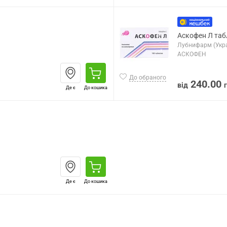
Аскофен Л таб
Лубнифарм (Укра
АСКОФЕН
До обраного
240.00
від
Де є
До кошика
Де є
До кошика