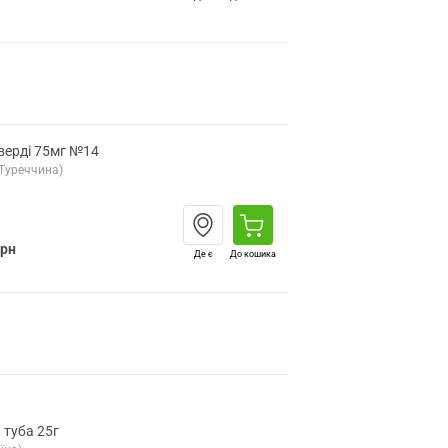
тверді 75мг №14
Туреччина)
грн
Де є
До кошика
 туба 25г