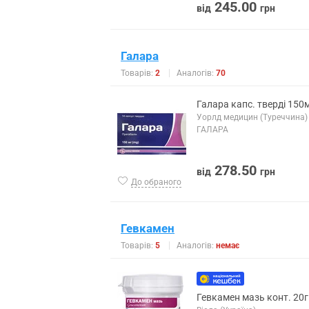
245.00
від
грн
Галара
Товарів:
2
Аналогів:
70
Галара капс. тверді 150
Уорлд медицин (Туреччина)
ГАЛАРА
278.50
від
грн
До обраного
Гевкамен
Товарів:
5
Аналогів:
немає
Гевкамен мазь конт. 20г