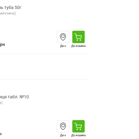
ь туба 50г
імеччина)
грн
Де є
До кошика
иця табл. №10
а)
н
Де є
До кошика