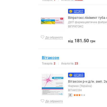
Віпратокс лінімент туба 
ДКП фармацевтична фабрик
ВІПРАТОКС
До обраного
181.50
від
грн
Вітаксон
Товарів:
2
Аналогів:
23
Вітаксон р-н д/ін. амп. 
Фармак (Україна)
ВІТАКСОН
2
До обраного