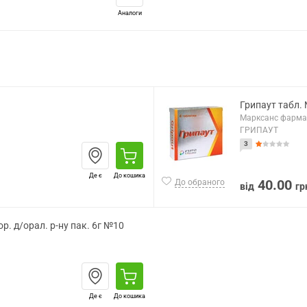
Аналоги
Грипаут табл.
Марксанс фарма 
ГРИПАУТ
3
Де є
До кошика
40.00
До обраного
від
гр
р. д/орал. р-ну пак. 6г №10
Де є
До кошика