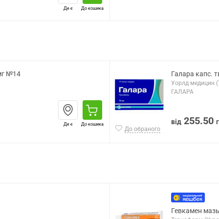
Де є
До кошика
мг №14
Галара капс. 
Уорлд медицин (
ГАЛАРА
255.50
від
Де є
До кошика
До обраного
Гевкамен мазь