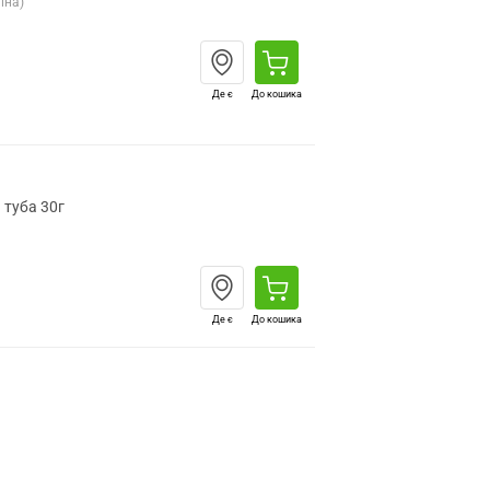
їна)
Де є
До кошика
 туба 30г
Де є
До кошика