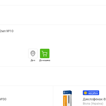
. 2мл №10
Де є
До кошика
 №30
Диклофенак-Ві
Віола (Україна)