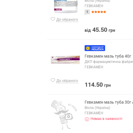
Віола (Україна)
ГЕВКАМЕН
1
До обраного
45.50
від
грн
Гевкамен мазь туба 40г
ДКП фармацевтична фабрик
ГЕВКАМЕН
До обраного
114.50
грн
Гевкамен мазь туба 30г 
Віола (Україна)
ГЕВКАМЕН
Немає в наявності