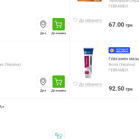
Тернофарм (Укра
ГЕВКАМЕН
До обраного
67.00
грн
Де є
До кошика
Гевкамен мазь
а (Україна)
Віола (Україна)
ГЕВКАМЕН
До обраного
92.50
грн
Де є
До кошика
А+