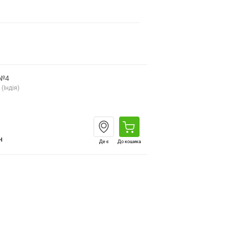
 №4
(Індія)
н
Де є
До кошика