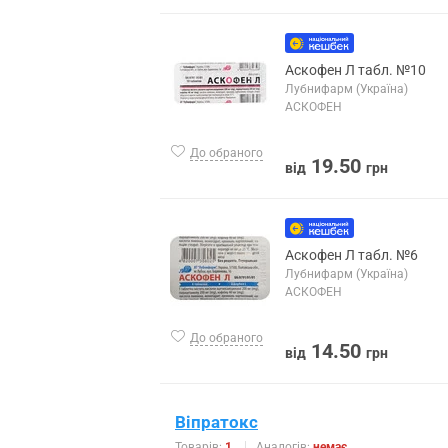
Аскофен Л табл. №10
Лубнифарм (Україна)
АСКОФЕН
До обраного
19.50
від
грн
Аскофен Л табл. №6
Лубнифарм (Україна)
АСКОФЕН
До обраного
14.50
від
грн
Віпратокс
Товарів:
1
Аналогів:
немає