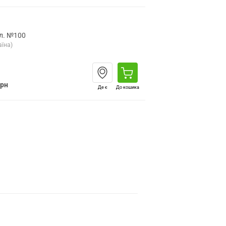
л. №100
їна)
грн
Де є
До кошика