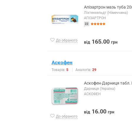
Апізартрон мазь туба 20
Ліхтенхельдт (Німеччина)
АПІЗАРТРОН
22
165.00
До обраного
від
грн
Аскофен
Товарів:
5
Аналогів:
29
Аскофен-Дарниця табл.
Дарниця (Україна)
АСКОФЕН
16.00
від
грн
До обраного