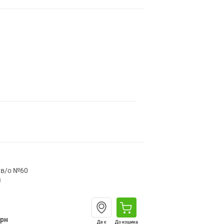
 в/о №60
)
грн
Де є
До кошика