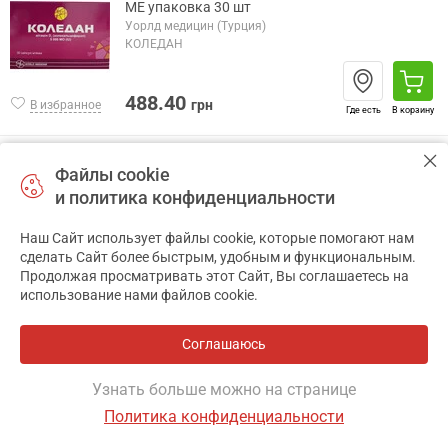
МЕ упаковка 30 шт
Уорлд медицин (Турция)
КОЛЕДАН
488.40
грн
В избранное
Где есть
В корзину
Коледан кап. орал. р-р фл. 10мл
Файлы cookie
Уорлд медицин (Турция)
и политика конфиденциальности
КОЛЕДАН
4
Наш Сайт использует файлы cookie, которые помогают нам
✕
сделать Сайт более быстрым, удобным и функциональным.
192.00
Продолжая просматривать этот Сайт, Вы соглашаетесь на
В избранное
от
грн
Где есть
В корзину
использование нами файлов cookie.
Соглашаюсь
Магникум
Товаров:
2
Аналогов:
нет
Узнать больше можно на странице
Политика конфиденциальности