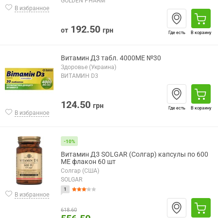
GOLDEN PHARM
В избранное
192.50
от
грн
Где есть
В корзину
Витамин Д3 табл. 4000МЕ №30
Здоровье (Украина)
ВИТАМИН D3
124.50
грн
Где есть
В корзину
В избранное
-10%
Витамин Д3 SOLGAR (Солгар) капсулы по 600
МЕ флакон 60 шт
Солгар (США)
SOLGAR
1
В избранное
618.60