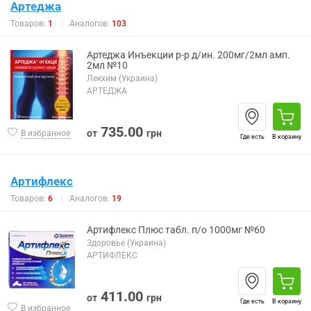
Артеджа
Товаров:
1
Аналогов:
103
Артеджа Инъекции р-р д/ин. 200мг/2мл амп.
2мл №10
Лекхим (Украина)
АРТЕДЖА
735.00
от
грн
В избранное
Где есть
В корзину
Артифлекс
Товаров:
6
Аналогов:
19
Артифлекс Плюс табл. п/о 1000мг №60
Здоровье (Украина)
АРТИФЛЕКС
411.00
от
грн
Где есть
В корзину
В избранное