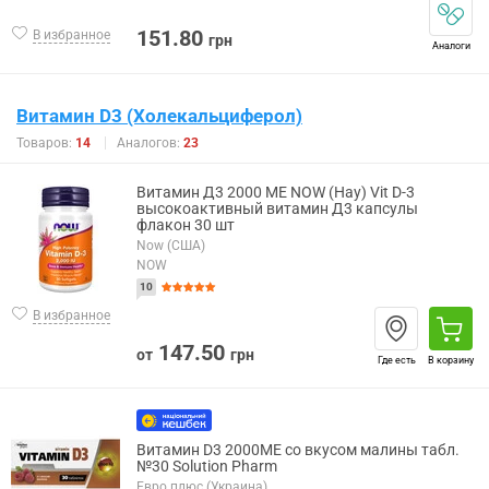
151.80
В избранное
грн
Аналоги
Витамин D3 (Холекальциферол)
Товаров:
14
Аналогов:
23
Витамин Д3 2000 МЕ NOW (Нау) Vit D-3
высокоактивный витамин Д3 капсулы
флакон 30 шт
Now (США)
NOW
10
В избранное
147.50
от
грн
Где есть
В корзину
Витамин D3 2000МE со вкусом малины табл.
№30 Solution Pharm
Евро плюс (Украина)