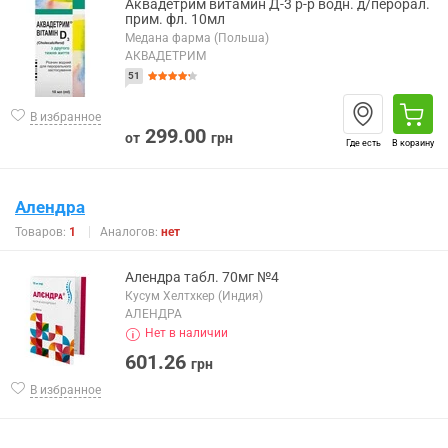
Аквадетрим витамин Д-3 р-р водн. д/перорал.
прим. фл. 10мл
Медана фарма (Польша)
АКВАДЕТРИМ
51
В избранное
299.00
от
грн
Где есть
В корзину
Алендра
Товаров:
1
Аналогов:
нет
Алендра табл. 70мг №4
Кусум Хелтхкер (Индия)
АЛЕНДРА
Нет в наличии
601.26
грн
В избранное