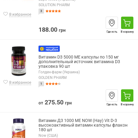
SOLUTION PHARM
3
В избранное
188.00
грн
Где есть
В корзину
Витамин D3 5000 МЕ капсулы по 150 мг
дополнительный источник витамина D3
упаковка 90 шт
Голден-фарм (Украина)
GOLDEN PHARM
В избранное
1
275.50
от
грн
Где есть
В корзину
Витамин Д3 1000 МЕ NOW (Нау) Vit D-3
высокоактивный витамин капсулы флакон
180 шт
Now (США)