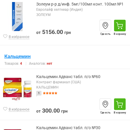
Золеум р-р д/инф. 5мг/100мл конт. 100мл №1
Евролайф хелткеар (Индия)
ЗОЛЕУМ
5156.00
от
грн
Где есть
В корзину
В избранное
Кальцемин
Товаров:
4
Аналогов:
нет
Кальцемин Адванс табл. п/о №60
Контракт фармакал (США)
КАЛЬЦЕМИН
1
300.00
В избранное
от
грн
Где есть
В корзину
Кальцемин Адванс табл. п/о №30