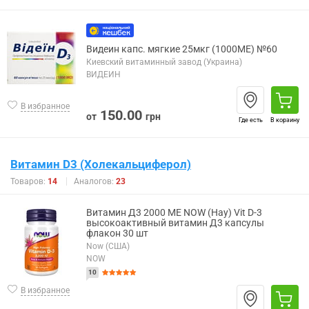
Видеин капс. мягкие 25мкг (1000МЕ) №60
Киевский витаминный завод (Украина)
ВИДЕИН
В избранное
150.00
от
грн
Где есть
В корзину
Витамин D3 (Холекальциферол)
Товаров:
14
Аналогов:
23
Витамин Д3 2000 МЕ NOW (Нау) Vit D-3
высокоактивный витамин Д3 капсулы
флакон 30 шт
Now (США)
NOW
10
В избранное