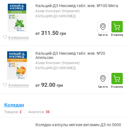
Кальций-Д3 Никомед табл. жев. №100 Мята
Аскер Контракт (Норвегия)
КАЛЬЦИЙ-Д3 НИКОМЕД
311.50
от
грн
Где есть
В корзину
В избранное
Кальций-Д3 Никомед табл. жев. №20
Апельсин
Аскер Контракт (Норвегия)
КАЛЬЦИЙ-Д3 НИКОМЕД
92.00
от
грн
В избранное
Где есть
В корзину
Коледан
Товаров:
2
Аналогов:
35
Коледан капсулы мягкие витамин Д3 по 5000