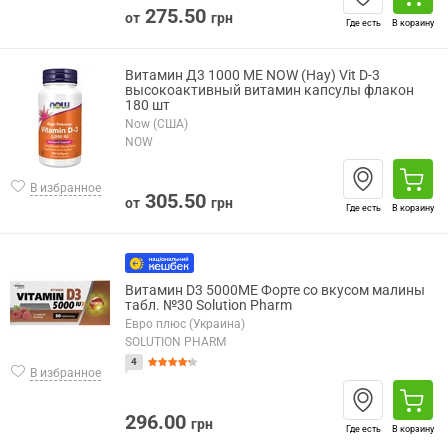
275.50
от
грн
Где есть
В корзину
Витамин Д3 1000 МЕ NOW (Нау) Vit D-3
высокоактивный витамин капсулы флакон
180 шт
Now (США)
NOW
В избранное
305.50
от
грн
Где есть
В корзину
Витамин D3 5000МЕ Форте со вкусом малины
табл. №30 Solution Pharm
Евро плюс (Украина)
SOLUTION PHARM
4
В избранное
296.00
грн
Где есть
В корзину