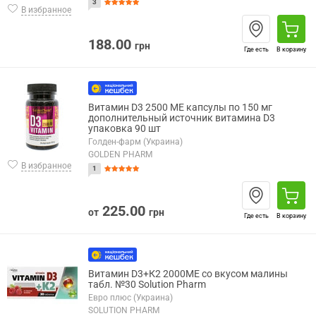
3
В избранное
188.00
грн
Где есть
В корзину
Витамин D3 2500 МЕ капсулы по 150 мг
дополнительный источник витамина D3
упаковка 90 шт
Голден-фарм (Украина)
GOLDEN PHARM
В избранное
1
225.00
от
грн
Где есть
В корзину
Витамин D3+К2 2000МE со вкусом малины
табл. №30 Solution Pharm
Евро плюс (Украина)
SOLUTION PHARM