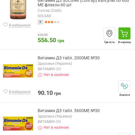
Витамин Д3 SOLGAR (Солгар) капсулы по 600
МЕ флакон 60 шт
Солгар (США)
SOLGAR
1
В избранное
618.60
556.50
грн
Где есть
В корзину
Витамин Д3 табл. 2000МЕ №30
Здоровье (Украина)
ВИТАМИН D3
Нет в наличии
90.10
В избранное
грн
Аналоги
Витамин Д3 табл. 5600МЕ №30
Здоровье (Украина)
ВИТАМИН D3
Нет в наличии