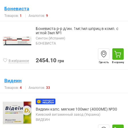
Боневиста
Товаров:
1
Аналогов:
9
Боневиста р-р д/ин. 1мг/мл шприц в комп. с
иглой 3мл №1
Синтон (Испания)
БОНЕВИСТА
2454.10
грн
В избранное
Где есть
В корзину
Видеин
Товаров:
4
Аналогов:
33
Видеин капс. мягкие 100мкг (4000МЕ) №30
Киевский витаминный завод (Украина)
ВИДЕИН