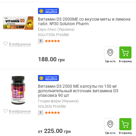
Витамин D3 2000МE со вкусом мяты и лимона
табл. №30 Solution Pharm
Евро плюс (Украина)
SOLUTION PHARM
3
В избранное
188.00
грн
Где есть
В корзину
Витамин D3 2500 МЕ капсулы по 150 мг
дополнительный источник витамина D3
упаковка 90 шт
Голден-фарм (Украина)
GOLDEN PHARM
В избранное
1
225.00
от
грн
Где есть
В корзину