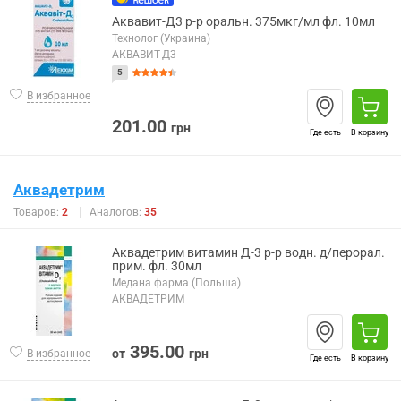
Аквавит-Д3 р-р оральн. 375мкг/мл фл. 10мл
Технолог (Украина)
АКВАВИТ-Д3
5
В избранное
201.00
грн
Где есть
В корзину
Аквадетрим
Товаров:
2
Аналогов:
35
Аквадетрим витамин Д-3 р-р водн. д/перорал.
прим. фл. 30мл
Медана фарма (Польша)
АКВАДЕТРИМ
395.00
от
грн
В избранное
Где есть
В корзину