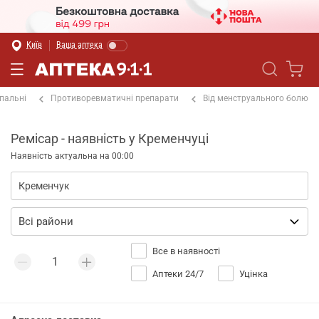
Київ
Ваша аптека
пальні
Противоревматичні препарати
Від менструального болю
Ремісар - наявність у Кременчуці
Наявність актуальна на 00:00
Все в наявності
Аптеки 24/7
Уцінка