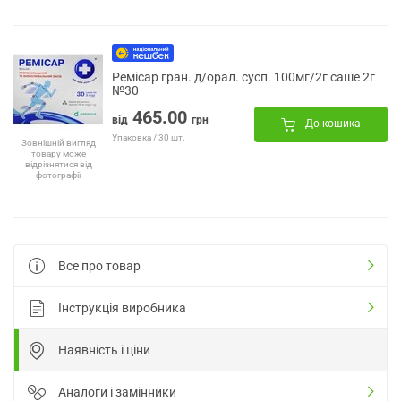
Ремісар гран. д/орал. сусп. 100мг/2г саше 2г
№30
465.00
від
грн
До кошика
Упаковка / 30 шт.
Зовнішній вигляд
товару може
відрізнятися від
фотографії
Все про товар
Інструкція виробника
Наявність і ціни
Аналоги і замінники