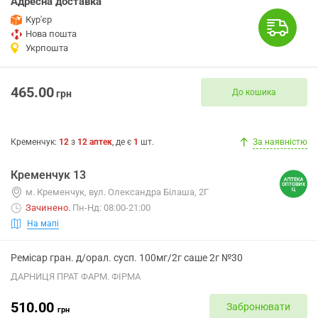
Адресна доставка
Кур'єр
Нова пошта
Укрпошта
465.00
До кошика
грн
Кременчук
:
12
з
12
аптек
, де є
1
шт.
За наявністю
Кременчук 13
м. Кременчук, вул. Олександра Білаша, 2Г
Зачинено
.
Пн-Нд: 08:00-21:00
На мапі
Ремісар гран. д/орал. сусп. 100мг/2г саше 2г №30
ДАРНИЦЯ ПРАТ ФАРМ. ФІРМА
510.00
Забронювати
грн