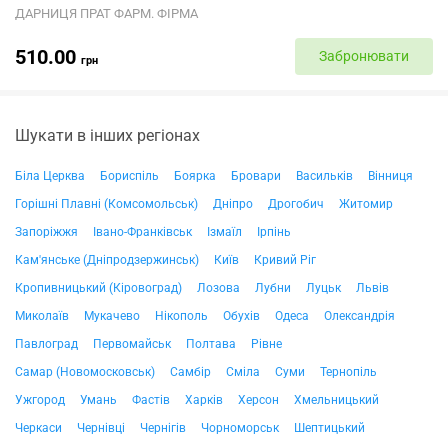
ДАРНИЦЯ ПРАТ ФАРМ. ФІРМА
510.00
Забронювати
грн
Шукати в інших регіонах
Біла Церква
Бориспіль
Боярка
Бровари
Васильків
Вінниця
Горішні Плавні (Комсомольськ)
Дніпро
Дрогобич
Житомир
Запоріжжя
Івано-Франківськ
Ізмаїл
Ірпінь
Кам'янське (Дніпродзержинськ)
Київ
Кривий Ріг
Кропивницький (Кіровоград)
Лозова
Лубни
Луцьк
Львів
Миколаїв
Мукачево
Нікополь
Обухів
Одеса
Олександрія
Павлоград
Первомайськ
Полтава
Рівне
Самар (Новомосковськ)
Самбір
Сміла
Суми
Тернопіль
Ужгород
Умань
Фастів
Харків
Херсон
Хмельницький
Черкаси
Чернівці
Чернігів
Чорноморськ
Шептицький