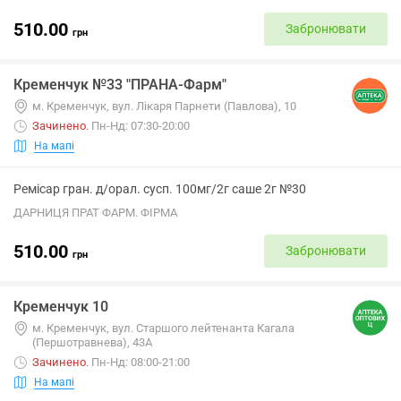
510.00
Забронювати
грн
Кременчук №33 "ПРАНА-Фарм"
м. Кременчук, вул. Лікаря Парнети (Павлова), 10
Зачинено
.
Пн-Нд: 07:30-20:00
На мапі
Ремісар гран. д/орал. сусп. 100мг/2г саше 2г №30
ДАРНИЦЯ ПРАТ ФАРМ. ФІРМА
510.00
Забронювати
грн
Кременчук 10
м. Кременчук, вул. Старшого лейтенанта Кагала
(Першотравнева), 43А
Зачинено
.
Пн-Нд: 08:00-21:00
На мапі