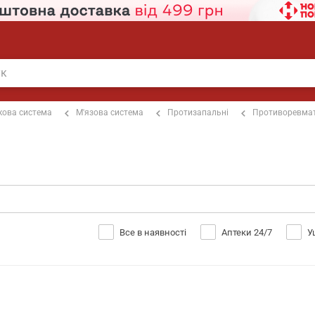
кова система
М'язова система
Протизапальні
Противоревмат
Все в наявності
Аптеки 24/7
У