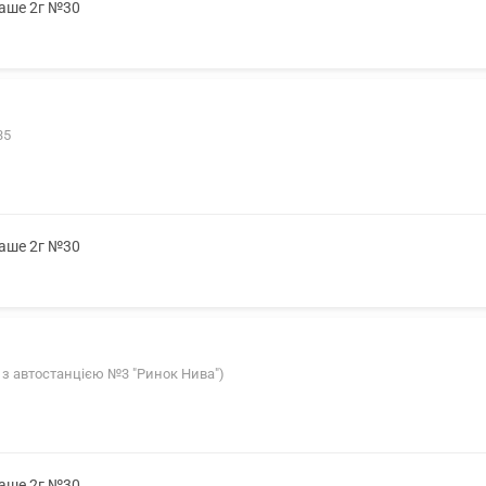
саше 2г №30
35
саше 2г №30
уч з автостанцією №3 "Ринок Нива")
саше 2г №30