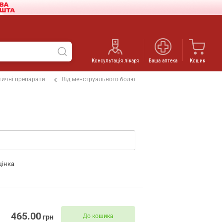
Консультація лікаря
Ваша аптека
Кошик
ичні препарати
Від менструального болю
цінка
465.00
До кошика
грн