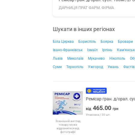
ДАРНИЦЯ ПРАТ ФАРМ. ФІРМА
Шукати в інших регіонах
Біла Церква
Бориспіль
Боярка
Бровари
Івано-Франківськ
Ізмаїл
Ірпінь
Кам'янськ
Львів
Миколаїв
Мукачево
Нікополь
Об
Суми
Тернопіль
Ужгород
Умань
Фастів
Ремісар гран. д/орал. с
465.00
від
грн
Упаковка / 30 шт.
Зовнішній вигляд
товару може
відрізнятися від
фотографії