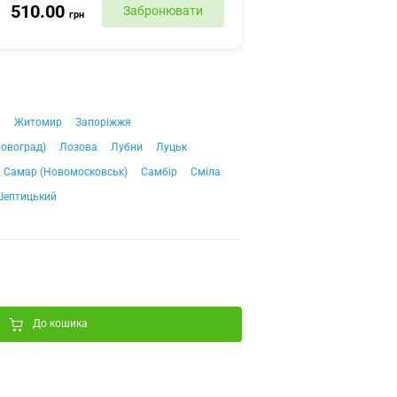
510.00
Забронювати
грн
ч
Житомир
Запоріжжя
ровоград)
Лозова
Лубни
Луцьк
Самар (Новомосковськ)
Самбір
Сміла
Шептицький
До кошика