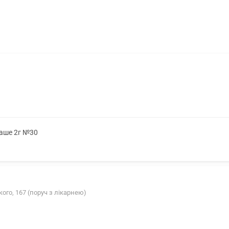
саше 2г №30
ого, 167 (поруч з лікарнею)