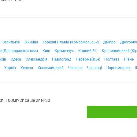
Васильків
Вінниця
Горішні Плавні (Комсомольськ)
Дніпро
Дрогоби
е (Дніпродзержинськ)
Київ
Кременчук
Кривий Ріг
Кропивницький (Кі
ухів
Одеса
Олександрія
Павлоград
Первомайськ
Полтава
Рівне
Харків
Херсон
Хмельницький
Черкаси
Чернівці
Чорноморськ
усп. 100мг/2г саше 2г №30