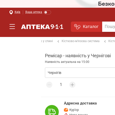
Київ
Ваша аптека
Каталог
ах та суглобах
Від болю у спині
Кістково-м'язова система
Кіст
Ремісар - наявність у Чернігові
Наявність актуальна на 15:00
Адресна доставка
Кур'єр
Нова пошта