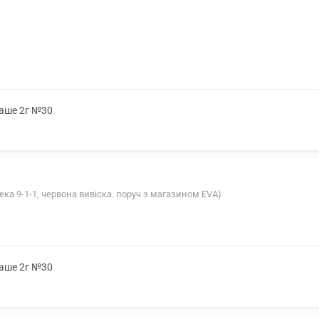
саше 2г №30
ека 9-1-1, червона вивіска. поруч з магазином EVA)
саше 2г №30