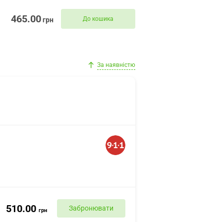
465.00
До кошика
грн
За наявністю
510.00
Забронювати
грн