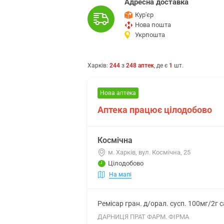
Адресна доставка
Кур'єр
Нова пошта
Укрпошта
Харків
:
244
з
248
аптек
, де є
1
шт.
Нова аптека
Аптека працює цілодобово
Космічна
м. Харків, вул. Космічна, 25
Цілодобово
На мапі
Ремісар гран. д/орал. сусп. 100мг/2г 
ДАРНИЦЯ ПРАТ ФАРМ. ФІРМА