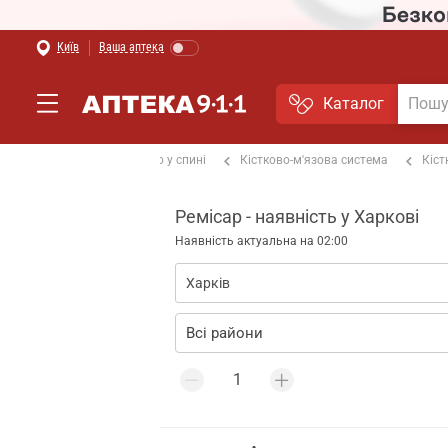
Київ
Ваша аптека
Каталог
ах та суглобах
Від болю у спині
Кістково-м'язова система
Кіст
Ремісар - наявність у Харкові
Наявність актуальна на 02:00