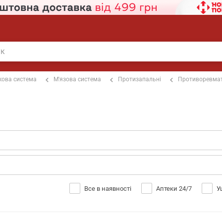
кова система
М'язова система
Протизапальні
Противоревмат
Все в наявності
Аптеки 24/7
У