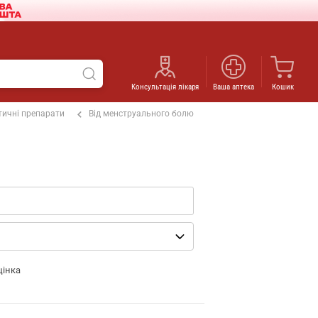
Консультація лікаря
Ваша аптека
Кошик
ичні препарати
Від менструального болю
цінка