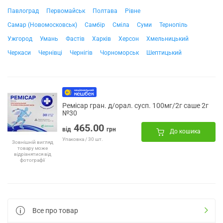
Павлоград
Первомайськ
Полтава
Рівне
Самар (Новомосковськ)
Самбір
Сміла
Суми
Тернопіль
Ужгород
Умань
Фастів
Харків
Херсон
Хмельницький
Черкаси
Чернівці
Чернігів
Чорноморськ
Шептицький
Ремісар гран. д/орал. сусп. 100мг/2г саше 2г
№30
465.00
від
грн
До кошика
Упаковка / 30 шт.
Зовнішній вигляд
товару може
відрізнятися від
фотографії
Все про товар