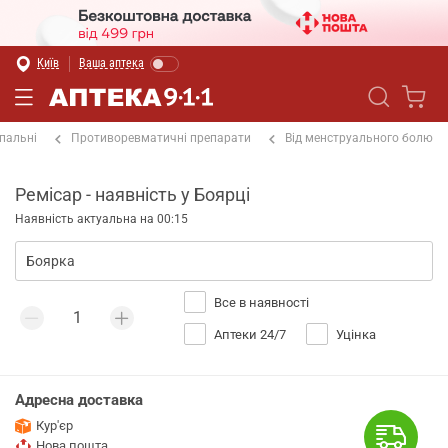
Київ
Ваша аптека
пальні
Противоревматичні препарати
Від менструального болю
Ремісар - наявність у Боярці
Наявність актуальна на 00:15
Все в наявності
Аптеки 24/7
Уцінка
Адресна доставка
Кур'єр
Нова пошта