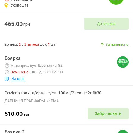
Укрпошта
465.00
До кошика
грн
Боярка
:
2
з
2
аптеки
, де є
1
шт.
За наявністю
Боярка
м. Боярка, вул. Шевченка, 82
Зачинено
.
Пн-Нд: 08:00-21:00
На мапі
Ремісар гран. д/орал. сусп. 100мг/2г саше 2г №30
ДАРНИЦЯ ПРАТ ФАРМ. ФІРМА
510.00
Забронювати
грн
Боярка 2