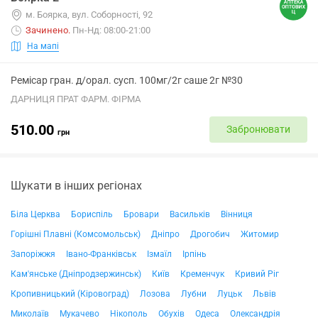
м. Боярка, вул. Соборності, 92
Зачинено
.
Пн-Нд: 08:00-21:00
На мапі
Ремісар гран. д/орал. сусп. 100мг/2г саше 2г №30
ДАРНИЦЯ ПРАТ ФАРМ. ФІРМА
510.00
Забронювати
грн
Шукати в інших регіонах
Біла Церква
Бориспіль
Бровари
Васильків
Вінниця
Горішні Плавні (Комсомольськ)
Дніпро
Дрогобич
Житомир
Запоріжжя
Івано-Франківськ
Ізмаїл
Ірпінь
Кам'янське (Дніпродзержинськ)
Київ
Кременчук
Кривий Ріг
Кропивницький (Кіровоград)
Лозова
Лубни
Луцьк
Львів
Миколаїв
Мукачево
Нікополь
Обухів
Одеса
Олександрія