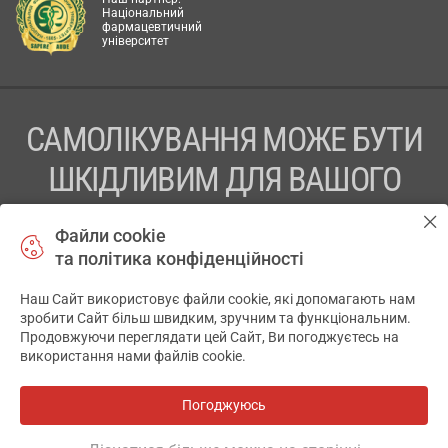
Національний
фармацевтичний
університет
САМОЛІКУВАННЯ МОЖЕ БУТИ
ШКІДЛИВИМ ДЛЯ ВАШОГО
ЗДОРОВ’Я
Файли cookie
та політика конфіденційності
ПЕРЕД ЗАСТОСУВАННЯМ ПРЕПАРАТУ ПРОКОНСУЛЬТУЙТЕСЬ
З ЛІКАРЕМ
Наш Сайт використовує файли cookie, які допомагають нам
✕
зробити Сайт більш швидким, зручним та функціональним.
ТОВ «АПТЕКА 911.ЮА» Код ЄДРПОУ 43631965.
Продовжуючи переглядати цей Сайт, Ви погоджуєтесь на
використання нами файлів cookie.
Відмова від відповідальності
© 2014-2026. Медична інформаційна система АПТЕКА911.ЮА
Погоджуюсь
Всі аптеки
на мапі
Розробка і підтримка сайту -
wu.ua