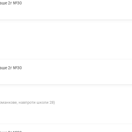
саше 2г №30
саше 2г №30
(Романкове, навпроти школи 28)