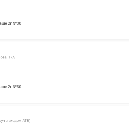
саше 2г №30
ова, 17А
саше 2г №30
руч з входом АТБ)