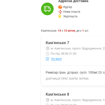
Адресна доставка
Кур'єр
Нова пошта
Укрпошта
Кам'янське
:
14
з
15
аптек
, де є
1
шт.
Кам'янське 7
м. Кам'янське, просп. Відродження, 2
Пн-Нд: 08:00-21:00
На мапі
Ремісар гран. д/орал. сусп. 100мг/2г 
ДАРНИЦЯ ПРАТ ФАРМ. ФІРМА
Кам'янське 8
м. Кам'янське, просп. Відродження, 1