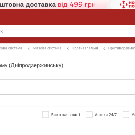
кова система
М'язова система
Протизапальні
Противоревмат
кому (Дніпродзержинську)
Все в наявності
Аптеки 24/7
У