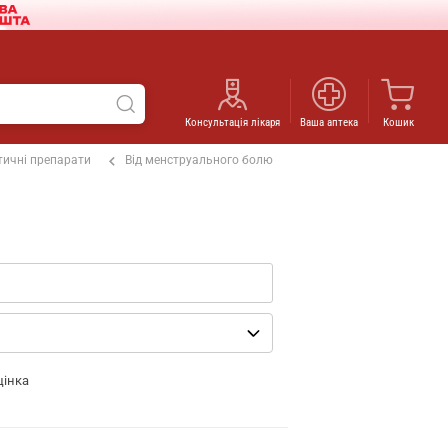
Консультація лікаря
Ваша аптека
Кошик
ичні препарати
Від менструального болю
цінка