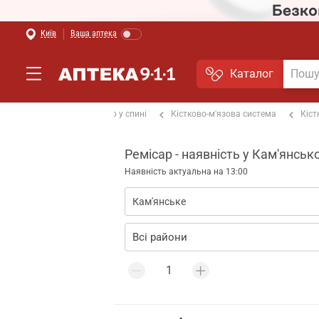
Київ
Ваша аптека
Каталог
ах та суглобах
Від болю у спині
Кістково-м'язова система
Кіст
Ремісар - наявність у Кам'янсь
Наявність актуальна на 13:00