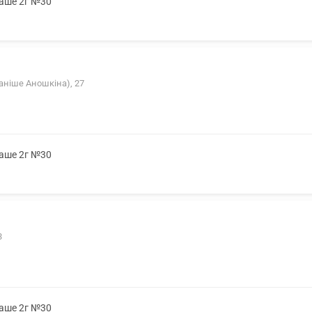
саше 2г №30
аніше Аношкіна), 27
саше 2г №30
3
саше 2г №30