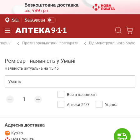
Київ
Ваша аптека
пальні
Противоревматичні препарати
Від менструального болю
Ремісар - наявність у Умані
Наявність актуальна на 15:45
Все в наявності
Аптеки 24/7
Уцінка
Адресна доставка
Кур'єр
Нова пошта