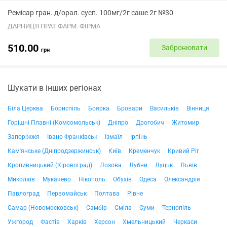
Ремісар гран. д/орал. сусп. 100мг/2г саше 2г №30
ДАРНИЦЯ ПРАТ ФАРМ. ФІРМА
510.00
Забронювати
грн
Шукати в інших регіонах
Біла Церква
Бориспіль
Боярка
Бровари
Васильків
Вінниця
Горішні Плавні (Комсомольськ)
Дніпро
Дрогобич
Житомир
Запоріжжя
Івано-Франківськ
Ізмаїл
Ірпінь
Кам'янське (Дніпродзержинськ)
Київ
Кременчук
Кривий Ріг
Кропивницький (Кіровоград)
Лозова
Лубни
Луцьк
Львів
Миколаїв
Мукачево
Нікополь
Обухів
Одеса
Олександрія
Павлоград
Первомайськ
Полтава
Рівне
Самар (Новомосковськ)
Самбір
Сміла
Суми
Тернопіль
Ужгород
Фастів
Харків
Херсон
Хмельницький
Черкаси