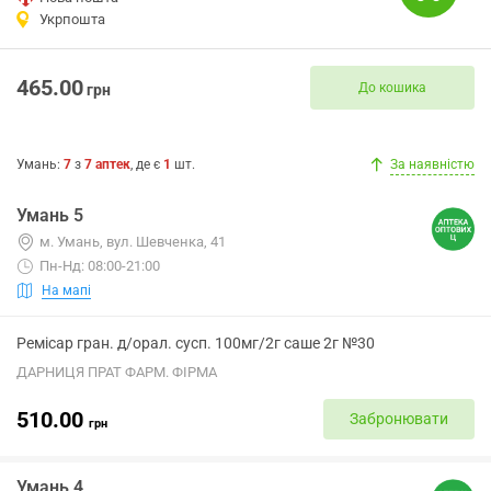
Укрпошта
465.00
До кошика
грн
Умань
:
7
з
7
аптек
, де є
1
шт.
За наявністю
Умань 5
м. Умань, вул. Шевченка, 41
Пн-Нд: 08:00-21:00
На мапі
Ремісар гран. д/орал. сусп. 100мг/2г саше 2г №30
ДАРНИЦЯ ПРАТ ФАРМ. ФІРМА
510.00
Забронювати
грн
Умань 4