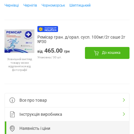
Чернівці
Чернігів
Чорноморськ
Шептицький
Ремісар гран. д/орал. сусп. 100мг/2г саше 2г
№30
465.00
від
грн
До кошика
Упаковка / 30 шт.
Зовнішній вигляд
товару може
відрізнятися від
фотографії
Все про товар
Інструкція виробника
Наявність і ціни