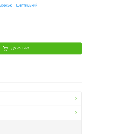
морськ
Шептицький
До кошика