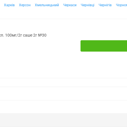
Харків
Херсон
Хмельницький
Черкаси
Чернівці
Чернігів
Чорно
усп. 100мг/2г саше 2г №30