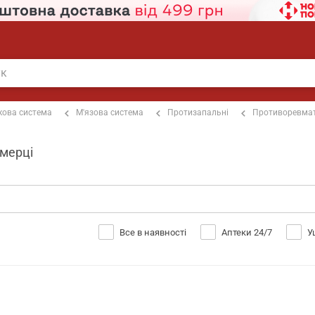
кова система
М'язова система
Протизапальні
Противоревмат
имерці
Все в наявності
Аптеки 24/7
У