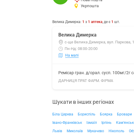
Укрпошта
Велика Димерка
:
1
з
1
аптека
, де є
1
шт.
Велика Димерка
с-ще Велика Димерка, вул. Паркова, 
Пн-Нд: 08:00-20:00
На мапі
Ремісар гран. д/орал. сусп. 100мг/2г 
ДАРНИЦЯ ПРАТ ФАРМ. ФІРМА
Шукати в інших регіонах
Біла Церква
Бориспіль
Боярка
Бровари
Івано-Франківськ
Ізмаїл
Ірпінь
Кам'янськ
Львів
Миколаїв
Мукачево
Нікополь
Об