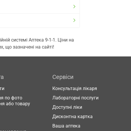
ій системі Аптека 9-1-1. Ціни на
, що зазначені на сайті!
га
Сервіси
ти
Консультація лікаря
я по фото
Лабораторні послуги
ня або товару
Доступні ліки
Дисконтна картка
Ваша аптека