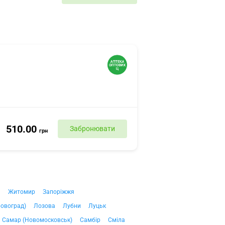
510.00
Забронювати
грн
ч
Житомир
Запоріжжя
ровоград)
Лозова
Лубни
Луцьк
Самар (Новомосковськ)
Самбір
Сміла