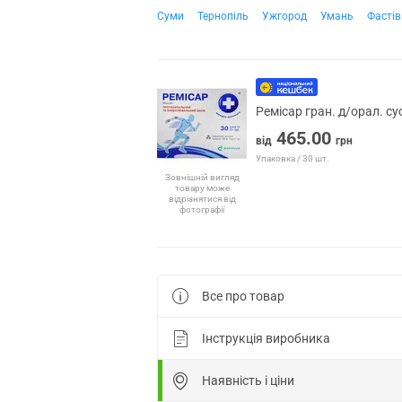
Суми
Тернопіль
Ужгород
Умань
Фастів
Ремісар гран. д/орал. с
465.00
від
грн
Упаковка / 30 шт.
Зовнішній вигляд
товару може
відрізнятися від
фотографії
Все про товар
Інструкція виробника
Наявність і ціни