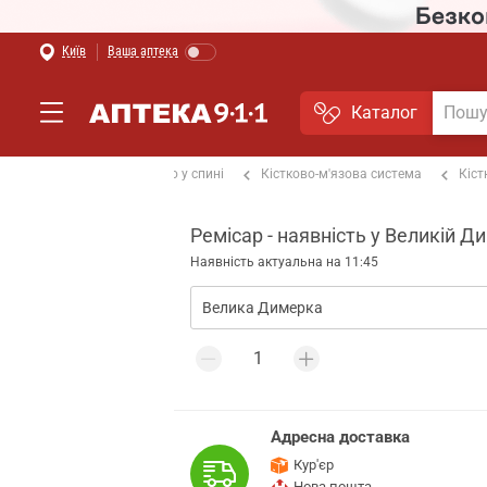
Київ
Ваша аптека
Каталог
ах та суглобах
Від болю у спині
Кістково-м'язова система
Кіст
Ремісар - наявність у Великій Д
Наявність актуальна на 11:45
Адресна доставка
Кур'єр
Нова пошта