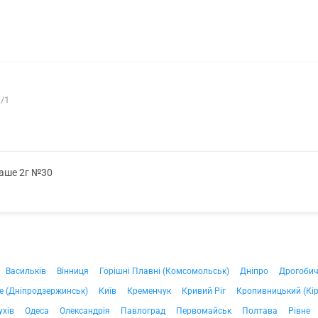
1/1
саше 2г №30
Васильків
Вінниця
Горішні Плавні (Комсомольськ)
Дніпро
Дрогоби
е (Дніпродзержинськ)
Київ
Кременчук
Кривий Ріг
Кропивницький (Кі
ухів
Одеса
Олександрія
Павлоград
Первомайськ
Полтава
Рівне