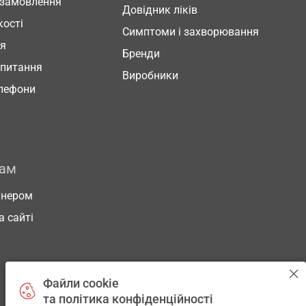
 замовлення
Довідник ліків
кості
Симптоми і захворювання
ня
Бренди
 питання
Виробники
елефони
рам
тнером
а сайті
Файли cookie
та політика конфіденційності