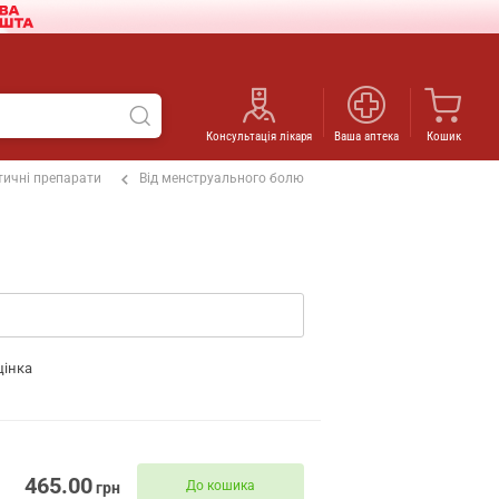
Консультація лікаря
Ваша аптека
Кошик
ичні препарати
Від менструального болю
цінка
465.00
До кошика
грн