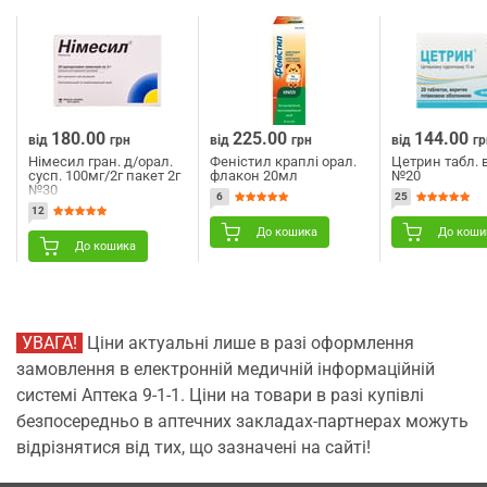
180.00
225.00
144.00
від
грн
від
грн
від
гр
Німесил гран. д/орал.
Феністил краплі орал.
Цетрин табл. 
сусп. 100мг/2г пакет 2г
флакон 20мл
№20
№30
6
25
12
До кошика
До коши
До кошика
УВАГА!
Ціни актуальні лише в разі оформлення
замовлення в електронній медичній інформаційній
системі Аптека 9-1-1. Ціни на товари в разі купівлі
безпосередньо в аптечних закладах-партнерах можуть
відрізнятися від тих, що зазначені на сайті!