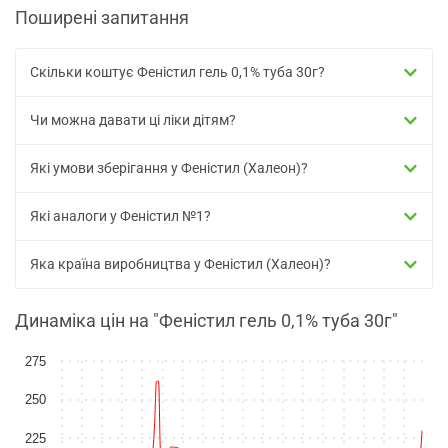
Поширені запитання
Скільки коштує Феністил гель 0,1% туба 30г?
Чи можна давати ці ліки дітям?
Які умови зберігання у Феністил (Халеон)?
Які аналоги у Феністил №1?
Яка країна виробництва у Феністил (Халеон)?
Динаміка цін на "Феністил гель 0,1% туба 30г"
275
250
225