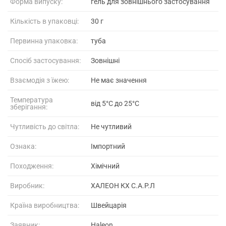
Форма випуску:
гель для зовнішнього застосування
Кількість в упаковці:
30 г
Первинна упаковка:
туба
Спосіб застосування:
Зовнішні
Взаємодія з їжею:
Не має значення
Температура
від 5°C до 25°C
зберігання:
Чутливість до світла:
Не чутливий
Ознака:
Імпортний
Походження:
Хімічний
Виробник:
ХАЛЕОН КХ С.А.Р.Л
Країна виробництва:
Швейцарія
Заявник:
Haleon