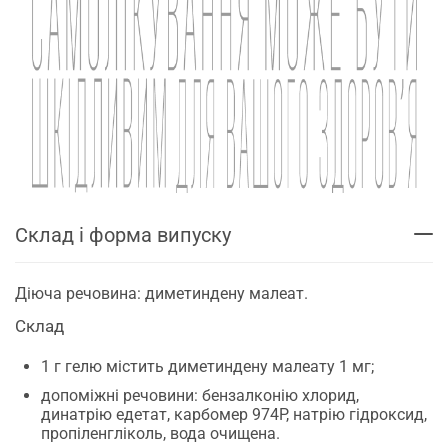
Склад і форма випуску
Діюча речовина: диметиндену малеат.
Склад
1 г гелю містить диметиндену малеату 1 мг;
допоміжні речовини: бензалконію хлорид,
динатрію едетат, карбомер 974Р, натрію гідроксид,
пропіленгліколь, вода очищена.