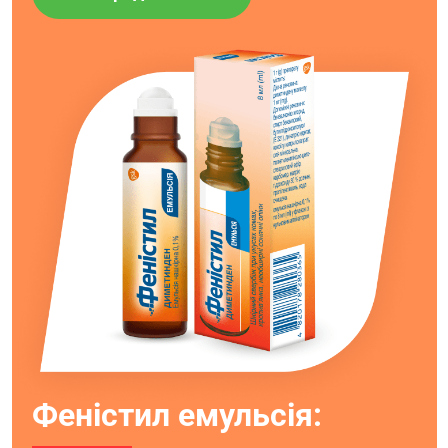
Феністил емульсія: