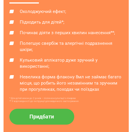
Охолоджуючий ефект;
Підходить для дітей*;
Починає діяти з перших хвилин нанесення**;
Полегшує свербіж та алергічні подразнення
шкіри;
Кульковий аплікатор дуже зручний у
використанні;
Невелика форма флакону 8мл не займає багато
місця, що робить його незамінним та зручним
при прогулянках, походах чи поїздках
* Для дітей віком до 2 років – після консультації з лікарем
** У відповідності до інструкції для медичного застосування
Придбати