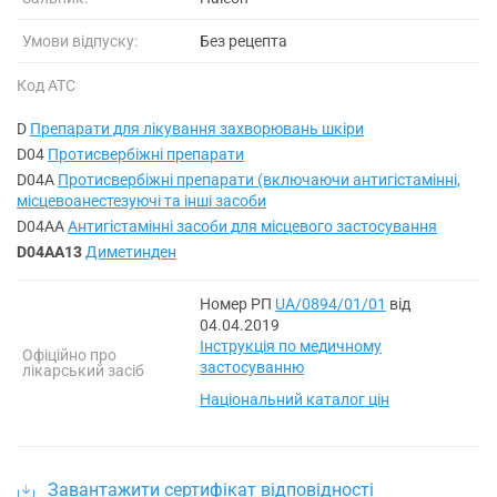
Умови відпуску:
Без рецепта
Код АТС
D
Препарати для лікування захворювань шкіри
D04
Протисвербіжні препарати
D04A
Протисвербіжні препарати (включаючи антигістамінні,
місцевоанестезуючі та інші засоби
D04AA
Антигістамінні засоби для місцевого застосування
D04AA13
Диметинден
Номер РП
UA/0894/01/01
від
04.04.2019
Інструкція по медичному
Офіційно про
застосуванню
лікарський засіб
Національний каталог цін
Завантажити сертифікат відповідності