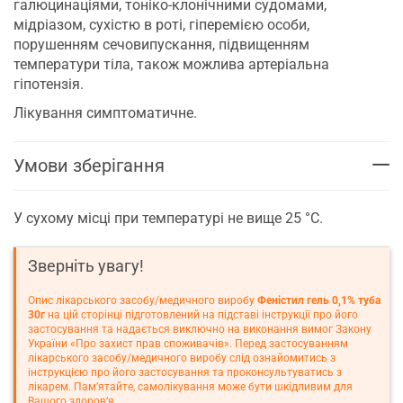
галюцинаціями, тоніко-клонічними судомами,
мідріазом, сухістю в роті, гіперемією особи,
порушенням сечовипускання, підвищенням
температури тіла, також можлива артеріальна
гіпотензія.
Лікування симптоматичне.
Умови зберігання
У сухому місці при температурі не вище 25 °C.
Зверніть увагу!
Опис лікарського засобу/медичного виробу
Феністил гель 0,1% туба
30г
на цій сторінці підготовлений на підставі інструкції про його
застосування та надається виключно на виконання вимог Закону
України «Про захист прав споживачів». Перед застосуванням
лікарського засобу/медичного виробу слід ознайомитись з
інструкцією про його застосування та проконсультуватись з
лікарем. Пам’ятайте, самолікування може бути шкідливим для
Вашого здоров’я.