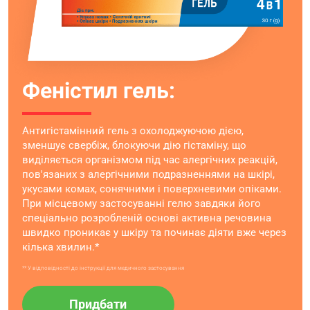
Феністил гель:
Антигістамінний гель з охолоджуючою дією,
зменшує свербіж, блокуючи дію гістаміну, що
виділяється організмом під час алергічних реакцій,
пов'язаних з алергічними подразненнями на шкірі,
укусами комах, сонячними і поверхневими опіками.
При місцевому застосуванні гелю завдяки його
спеціально розробленій основі активна речовина
швидко проникає у шкіру та починає діяти вже через
кілька хвилин.*
** У відповідності до інструкції для медичного застосування
Придбати