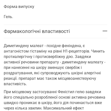
Форма випуску
Гель.
Фармакологічні властивості
Диметиндену малеат - похідне феніндена, є
антагоністом гістаміну на рівні Н1-рецепторів. Чинить
протиалергічну і протисвербіжну дію. Завдяки
активної речовини препарату - диметиндену малеату -
при нанесенні на шкіру зменшує свербіж і
роздратування, які супроводжують шкірні алергічні
реакції. препарат має також місцевоанестезуючу
властивість.
При місцевому застосуванні Феністил гелю завдяки
його спеціально розробленої основі активна речовина
швидко проникає в шкіру, його дія починається вже
через кілька хвилин. Максимальний ефект