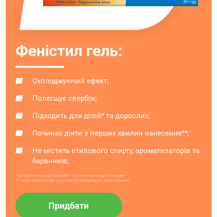
Феністил гель:
Охолоджуючий ефект;
Полегшує свербіж;
Підходить для дітей* та дорослих;
Починає діяти з перших хвилин нанесення**;
Не містить етилового спирту, ароматизаторів та
барвників;
* Для дітей віком до 2 років – після консультації з лікарем
** У відповідності до інструкції для медичного застосування
Придбати