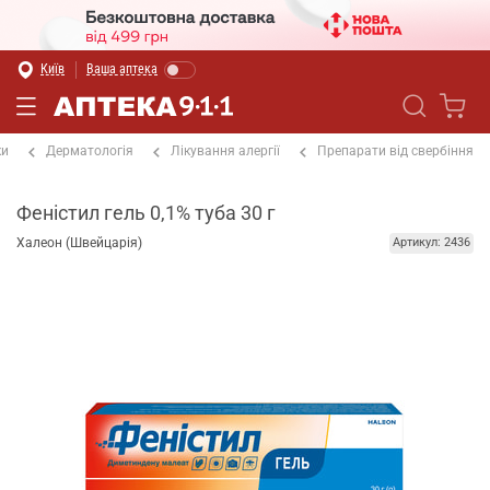
Київ
Ваша аптека
ки
Дерматологія
Лікування алергії
Препарати від свербіння
Феністил гель 0,1% туба 30 г
Халеон (Швейцарія)
Артикул: 2436