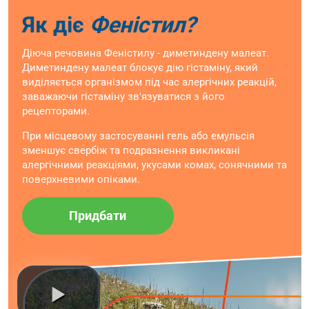
Як діє
Феністил?
Діюча речовина Феністилу - диметиндену малеат.
Диметиндену малеат блокує дію гістаміну, який
виділяється організмом під час алергічних реакцій,
заважаючи гістаміну зв'язуватися з його
рецепторами.
При місцевому застосуванні гель або емульсія
зменшує свербіж та подразнення викликані
алергічними реакціями, укусами комах, сонячними та
поверхневими опіками.
Придбати