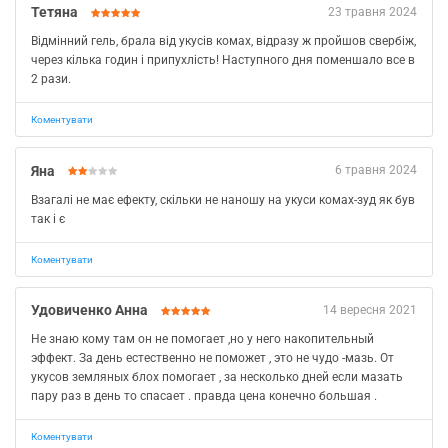
Тетяна
23 травня 2024
Відмінний гель, брала від укусів комах, відразу ж пройшов свербіж,
через кілька годин і припухлість! Наступного дня поменшало все в
2 рази.
Коментувати
Яна
6 травня 2024
Взагалі не має ефекту, скільки не наношу на укуси комах-зуд як був
так і є
Коментувати
Удовиченко Анна
14 вересня 2021
Не знаю кому там он не помогает ,но у него накопительный
эффект. За день естественно не поможет , это не чудо -мазь. От
укусов земляных блох помогает , за несколько дней если мазать
пару раз в день то спасает . правда цена конечно большая .
Коментувати