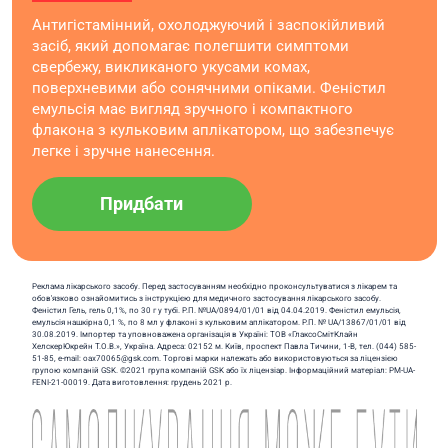
Антигістамінний, охолоджуючий і заспокійливий
засіб, який допомагає полегшити симптоми
свербежу, викликаного укусами комах,
поверхневими або сонячними опіками. Феністил
емульсія має вигляд зручного і компактного
флакона з кульковим аплікатором, що забезпечує
легке і зручне нанесення.
Придбати
Реклама лікарського засобу. Перед застосуванням необхідно проконсультуватися з лікарем та
обов'язково ознайомитись з інструкцією для медичного застосування лікарського засобу.
Феністил Гель, гель 0,1%, по 30 г у тубі. Р.П. №UA/0894/01/01 від 04.04.2019. Феністил емульсія,
емульсія нашкірна 0,1 %, по 8 мл у флаконі з кульковим аплікатором. Р.П. № UA/13867/01/01 від
30.08.2019. Імпортер та уповноважена організація в Україні: ТОВ «ГлаксоСмітКлайн
ХелскерЮкрейн Т.О.В.», Україна. Адреса: 02152 м. Київ, проспект Павла Тичини, 1-В, тел. (044) 585-
51-85, e-mail: oax70065@gsk.com. Торгові марки належать або використовуються за ліцензією
групою компаній GSK. ©2021 група компаній GSK або їх ліцензіар. Інформаційний матеріал: PM-UA-
FENI-21-00019. Дата виготовлення: грудень 2021 р.