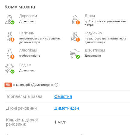
Кому можна
Дорослим
Дітям
Дозволено
до 2-х років за призначенням
лікаря
Вагітним
Годуючим
не застосовувати на великих
не застосовувати на великих
ділянках шкіри
ділянках шкіри
Алергікам
Діабетикам
з обережністю
Дозволено
Водіям
Дозволено
№1
в категорії «Диметинден»
Торгівельна назва
Феністил
Діючі речовини
Диметинден
Кількість діючої
1 мг/г
речовини: