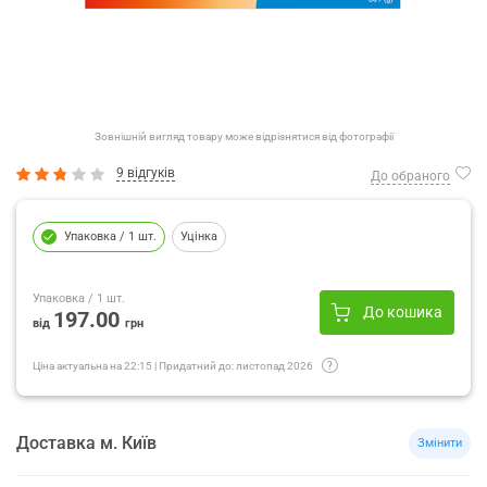
Зовнішній вигляд товару може відрізнятися від фотографії
9 відгуків
До обраного
Упаковка
/ 1 шт.
Уцінка
Упаковка
/ 1 шт.
До кошика
197.00
від
грн
Ціна актуальна на
22:15
|
Придатний до:
листопад 2026
Доставка
м.
Київ
Змінити