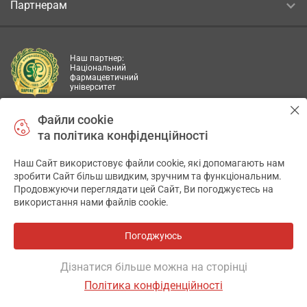
Партнерам
Наш партнер:
Національний
фармацевтичний
університет
Файли cookie
та політика конфіденційності
САМОЛІКУВАННЯ МОЖЕ БУТИ
Наш Сайт використовує файли cookie, які допомагають нам
✕
ШКІДЛИВИМ ДЛЯ ВАШОГО
зробити Сайт більш швидким, зручним та функціональним.
Продовжуючи переглядати цей Сайт, Ви погоджуєтесь на
ЗДОРОВ’Я
використання нами файлів cookie.
Погоджуюсь
ПЕРЕД ЗАСТОСУВАННЯМ ПРЕПАРАТУ ПРОКОНСУЛЬТУЙТЕСЬ
З ЛІКАРЕМ
Дізнатися більше можна на сторінці
Політика конфіденційності
ТОВ «АПТЕКА 911.ЮА» Код ЄДРПОУ 43631965.
ОСНОВНЕ
ІНСТРУКЦІЯ
ДЕ Є
АНАЛОГИ
ВІДГУКИ