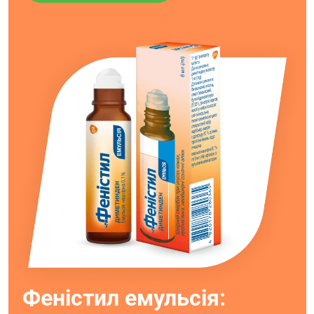
Феністил емульсія: