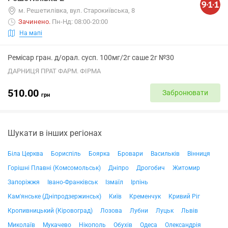
м. Решетилівка, вул. Старокиївська, 8
Зачинено
.
Пн-Нд: 08:00-20:00
На мапі
Ремісар гран. д/орал. сусп. 100мг/2г саше 2г №30
ДАРНИЦЯ ПРАТ ФАРМ. ФІРМА
510.00
Забронювати
грн
Шукати в інших регіонах
Біла Церква
Бориспіль
Боярка
Бровари
Васильків
Вінниця
Горішні Плавні (Комсомольськ)
Дніпро
Дрогобич
Житомир
Запоріжжя
Івано-Франківськ
Ізмаїл
Ірпінь
Кам'янське (Дніпродзержинськ)
Київ
Кременчук
Кривий Ріг
Кропивницький (Кіровоград)
Лозова
Лубни
Луцьк
Львів
Миколаїв
Мукачево
Нікополь
Обухів
Одеса
Олександрія