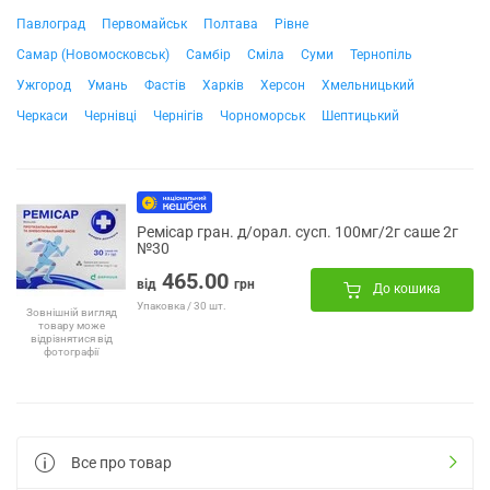
Павлоград
Первомайськ
Полтава
Рівне
Самар (Новомосковськ)
Самбір
Сміла
Суми
Тернопіль
Ужгород
Умань
Фастів
Харків
Херсон
Хмельницький
Черкаси
Чернівці
Чернігів
Чорноморськ
Шептицький
Ремісар гран. д/орал. сусп. 100мг/2г саше 2г
№30
465.00
від
грн
До кошика
Упаковка / 30 шт.
Зовнішній вигляд
товару може
відрізнятися від
фотографії
Все про товар