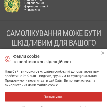
Національний
фармацевтичний
університет
САМОЛІКУВАННЯ МОЖЕ БУТИ
ШКІДЛИВИМ ДЛЯ ВАШОГО
ЗДОРОВ’Я
Файли cookie
та політика конфіденційності
ПЕРЕД ЗАСТОСУВАННЯМ ПРЕПАРАТУ ПРОКОНСУЛЬТУЙТЕСЬ
З ЛІКАРЕМ
Наш Сайт використовує файли cookie, які допомагають нам
✕
зробити Сайт більш швидким, зручним та функціональним.
ТОВ «АПТЕКА 911.ЮА» Код ЄДРПОУ 43631965.
Продовжуючи переглядати цей Сайт, Ви погоджуєтесь на
використання нами файлів cookie.
Відмова від відповідальності
© 2014-2026. Медична інформаційна система АПТЕКА911.ЮА
Погоджуюсь
Всі аптеки
на мапі
Розробка і підтримка сайту -
wu.ua