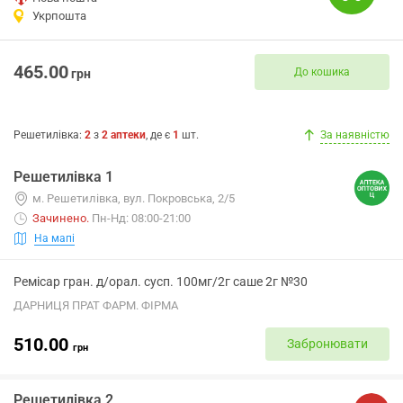
Укрпошта
465.00
До кошика
грн
Решетилівка
:
2
з
2
аптеки
, де є
1
шт.
За наявністю
Решетилівка 1
м. Решетилівка, вул. Покровська, 2/5
Зачинено
.
Пн-Нд: 08:00-21:00
На мапі
Ремісар гран. д/орал. сусп. 100мг/2г саше 2г №30
ДАРНИЦЯ ПРАТ ФАРМ. ФІРМА
510.00
Забронювати
грн
Решетилівка 2