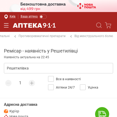
Київ
Ваша аптека
пальні
Противоревматичні препарати
Від менструального болю
Ремісар - наявність у Решетилівці
Наявність актуальна на 22:45
Все в наявності
Аптеки 24/7
Уцінка
Адресна доставка
Кур'єр
Нова пошта