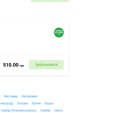
510.00
Забронювати
грн
ч
Житомир
Запоріжжя
ровоград)
Лозова
Лубни
Луцьк
Самар (Новомосковськ)
Самбір
Сміла