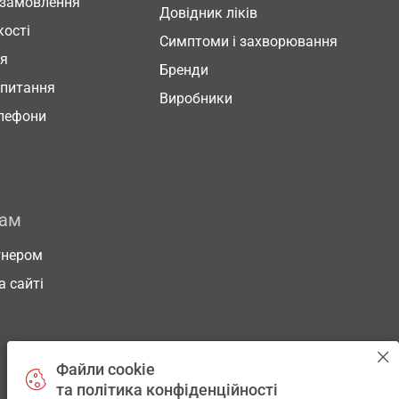
 замовлення
Довідник ліків
кості
Симптоми і захворювання
ня
Бренди
 питання
Виробники
елефони
рам
тнером
а сайті
Файли cookie
та політика конфіденційності