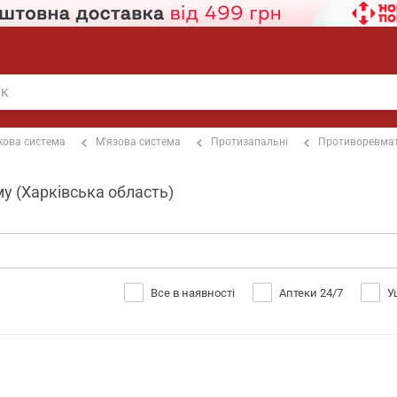
кова система
М'язова система
Протизапальні
Противоревмат
му (Харківська область)
Все в наявності
Аптеки 24/7
У