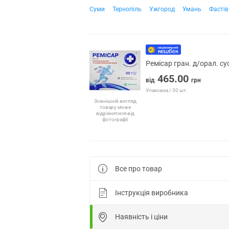
Суми
Тернопіль
Ужгород
Умань
Фастів
Ремісар гран. д/орал. с
465.00
від
грн
Упаковка / 30 шт.
Зовнішній вигляд
товару може
відрізнятися від
фотографії
Все про товар
Інструкція виробника
Наявність і ціни