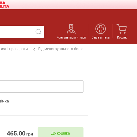
Консультація лікаря
Ваша аптека
Кошик
ичні препарати
Від менструального болю
цінка
465.00
До кошика
грн