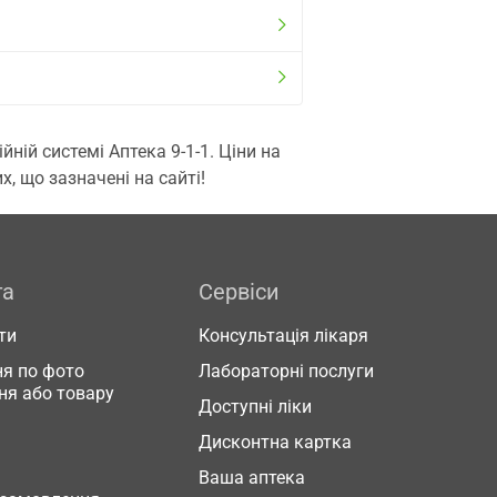
ій системі Аптека 9-1-1. Ціни на
, що зазначені на сайті!
га
Сервіси
ти
Консультація лікаря
я по фото
Лабораторні послуги
ня або товару
Доступні ліки
Дисконтна картка
Ваша аптека