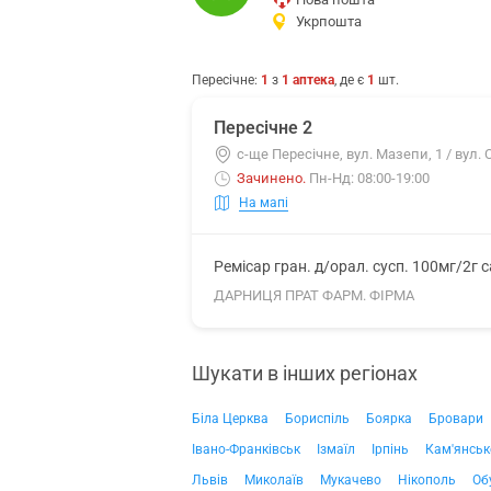
Укрпошта
Пересічне
:
1
з
1
аптека
, де є
1
шт.
Пересічне 2
с-ще Пересічне, вул. Мазепи, 1 / вул.
Зачинено
.
Пн-Нд: 08:00-19:00
На мапі
Ремісар гран. д/орал. сусп. 100мг/2г 
ДАРНИЦЯ ПРАТ ФАРМ. ФІРМА
Шукати в інших регіонах
Біла Церква
Бориспіль
Боярка
Бровари
Івано-Франківськ
Ізмаїл
Ірпінь
Кам'янськ
Львів
Миколаїв
Мукачево
Нікополь
Об