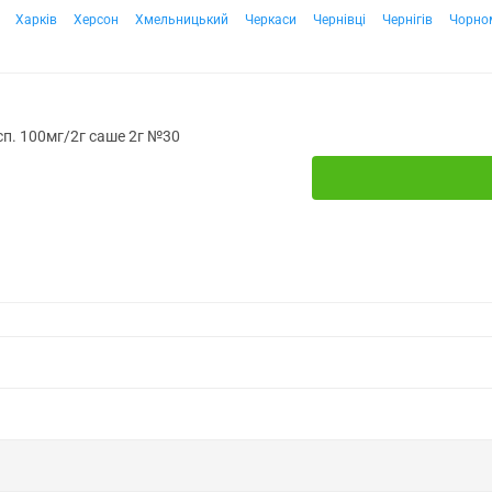
Харків
Херсон
Хмельницький
Черкаси
Чернівці
Чернігів
Чорно
усп. 100мг/2г саше 2г №30