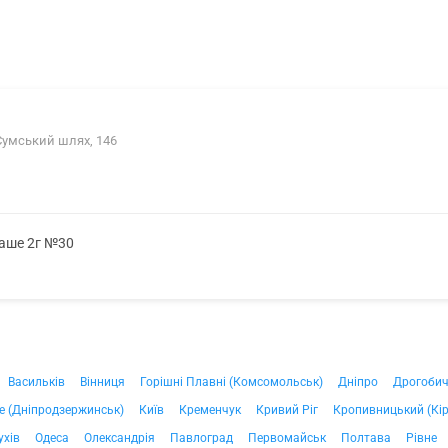
 Сумський шлях, 146
саше 2г №30
Васильків
Вінниця
Горішні Плавні (Комсомольськ)
Дніпро
Дрогоби
е (Дніпродзержинськ)
Київ
Кременчук
Кривий Ріг
Кропивницький (Кі
ухів
Одеса
Олександрія
Павлоград
Первомайськ
Полтава
Рівне