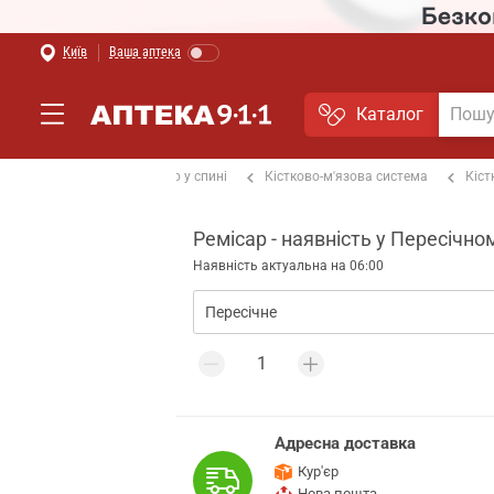
Київ
Ваша аптека
Каталог
ах та суглобах
Від болю у спині
Кістково-м'язова система
Кіст
Ремісар - наявність у Пересічно
Наявність актуальна на 06:00
Адресна доставка
Кур'єр
Нова пошта