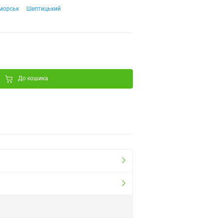
морськ
Шептицький
До кошика