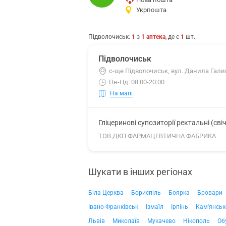
Укрпошта
Підволочиськ
:
1
з
1
аптека
, де є
1
шт.
Підволочиськ
с-ще Підволочиськ, вул. Данила Гали
Пн-Нд: 08:00-20:00
На мапі
Гліцеринові супозиторії ректальні (свіч
ТОВ ДКП ФАРМАЦЕВТИЧНА ФАБРИКА
Шукати в інших регіонах
Біла Церква
Бориспіль
Боярка
Бровари
Івано-Франківськ
Ізмаїл
Ірпінь
Кам'янськ
Львів
Миколаїв
Мукачево
Нікополь
Об