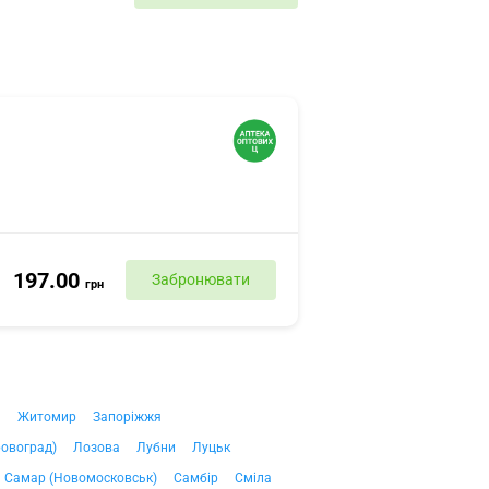
197.00
Забронювати
грн
ч
Житомир
Запоріжжя
ровоград)
Лозова
Лубни
Луцьк
Самар (Новомосковськ)
Самбір
Сміла