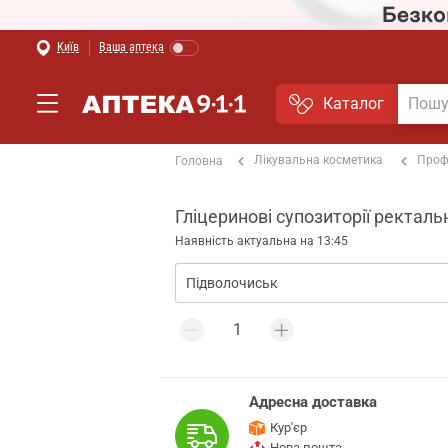
Київ
Ваша аптека
Каталог
Лікувальна косметика
Проф
Головна
Гліцеринові супозиторії ректальн
Наявність актуальна на 13:45
Адресна доставка
Кур'єр
Нова пошта