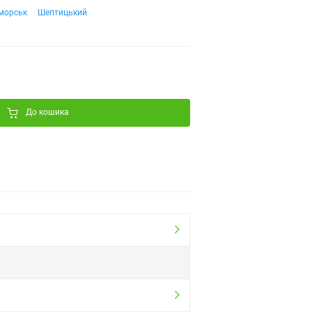
морськ
Шептицький
До кошика