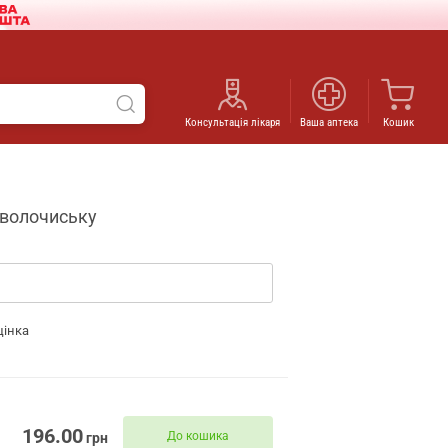
Консультація лікаря
Ваша аптека
Кошик
ідволочиську
цінка
196.00
До кошика
грн