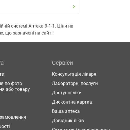
ій системі Аптека 9-1-1. Ціни на
, що зазначені на сайті!
га
Сервіси
ти
Консультація лікаря
я по фото
Лабораторні послуги
ня або товару
Доступні ліки
Дисконтна картка
Ваша аптека
 замовлення
Довідник ліків
кості
Симптоми і захворювання