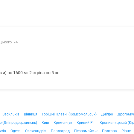
цького, 74
ки) по 1600 мг 2 стріпа по 5 шт
Васильків
Вінниця
Горішні Плавні (Комсомольськ)
Дніпро
Дрогоби
е (Дніпродзержинськ)
Київ
Кременчук
Кривий Ріг
Кропивницький (Кі
ухів
Одеса
Олександрія
Павлоград
Первомайськ
Полтава
Рівне