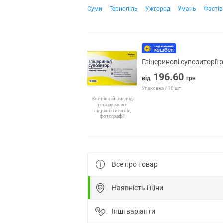
Суми
Тернопіль
Ужгород
Умань
Фастів
Гліцеринові супозиторії р
196.60
від
грн
Упаковка / 10 шт.
Зовнішній вигляд
товару може
відрізнятися від
фотографії
Все про товар
Наявність і ціни
Інші варіанти