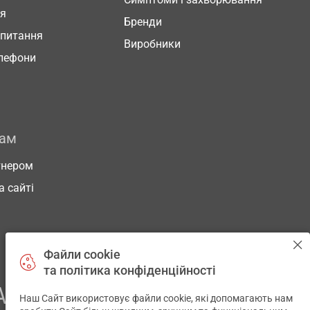
ня
Бренди
 питання
Виробники
елефони
рам
тнером
а сайті
Файли cookie
та політика конфіденційності
АШОГО ЗДОРОВ’Я
Наш Сайт використовує файли cookie, які допомагають нам
✕