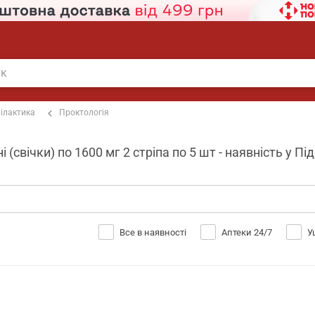
ілактика
Проктологія
і (свічки) по 1600 мг 2 стріпа по 5 шт - наявність у П
Все в наявності
Аптеки 24/7
У