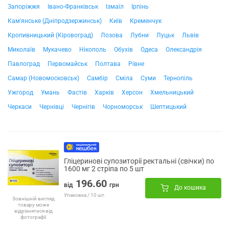
Запоріжжя
Івано-Франківськ
Ізмаїл
Ірпінь
Кам'янське (Дніпродзержинськ)
Київ
Кременчук
Кропивницький (Кіровоград)
Лозова
Лубни
Луцьк
Львів
Миколаїв
Мукачево
Нікополь
Обухів
Одеса
Олександрія
Павлоград
Первомайськ
Полтава
Рівне
Самар (Новомосковськ)
Самбір
Сміла
Суми
Тернопіль
Ужгород
Умань
Фастів
Харків
Херсон
Хмельницький
Черкаси
Чернівці
Чернігів
Чорноморськ
Шептицький
Гліцеринові супозиторії ректальні (свічки) по
1600 мг 2 стріпа по 5 шт
196.60
від
грн
До кошика
Упаковка / 10 шт.
Зовнішній вигляд
товару може
відрізнятися від
фотографії