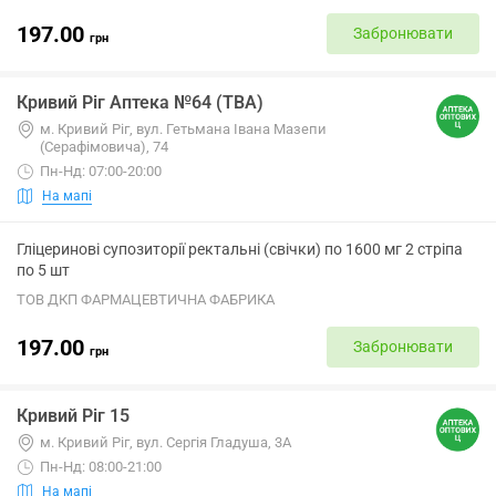
197.00
Забронювати
грн
Кривий Ріг Аптека №64 (ТВА)
м. Кривий Ріг, вул. Гетьмана Івана Мазепи
(Серафімовича), 74
Пн-Нд: 07:00-20:00
На мапі
Гліцеринові супозиторії ректальні (свічки) по 1600 мг 2 стріпа
по 5 шт
ТОВ ДКП ФАРМАЦЕВТИЧНА ФАБРИКА
197.00
Забронювати
грн
Кривий Ріг 15
м. Кривий Ріг, вул. Сергія Гладуша, 3А
Пн-Нд: 08:00-21:00
На мапі