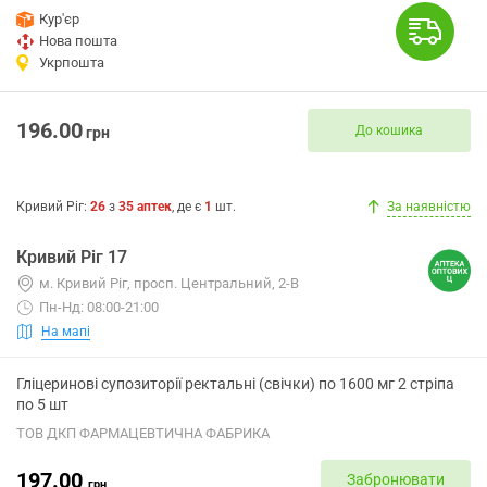
Кур'єр
Нова пошта
Укрпошта
196.00
До кошика
грн
Кривий Ріг
:
26
з
35
аптек
, де є
1
шт.
За наявністю
Кривий Ріг 17
м. Кривий Ріг, просп. Центральний, 2-В
Пн-Нд: 08:00-21:00
На мапі
Гліцеринові супозиторії ректальні (свічки) по 1600 мг 2 стріпа
по 5 шт
ТОВ ДКП ФАРМАЦЕВТИЧНА ФАБРИКА
197.00
Забронювати
грн