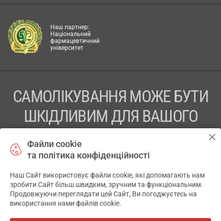
Наш партнер:
Національний
фармацевтичний
університет
САМОЛІКУВАННЯ МОЖЕ БУТИ
ШКІДЛИВИМ ДЛЯ ВАШОГО
ЗДОРОВ’Я
Файли cookie
та політика конфіденційності
ПЕРЕД ЗАСТОСУВАННЯМ ПРЕПАРАТУ ПРОКОНСУЛЬТУЙТЕСЬ
З ЛІКАРЕМ
Наш Сайт використовує файли cookie, які допомагають нам
✕
зробити Сайт більш швидким, зручним та функціональним.
ТОВ «АПТЕКА 911.ЮА» Код ЄДРПОУ 43631965.
Продовжуючи переглядати цей Сайт, Ви погоджуєтесь на
використання нами файлів cookie.
Відмова від відповідальності