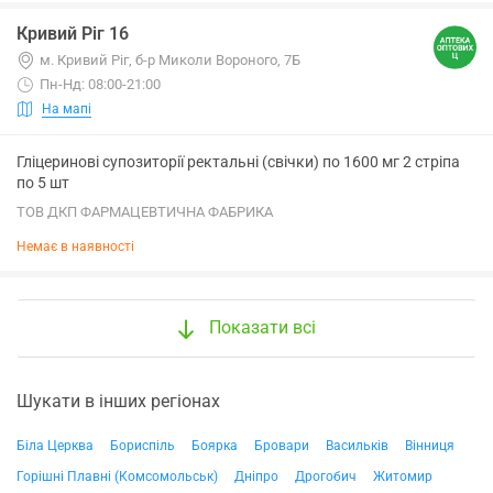
Кривий Ріг 16
м. Кривий Ріг, б-р Миколи Вороного, 7Б
Пн-Нд: 08:00-21:00
На мапі
Гліцеринові супозиторії ректальні (свічки) по 1600 мг 2 стріпа
по 5 шт
ТОВ ДКП ФАРМАЦЕВТИЧНА ФАБРИКА
Немає в наявності
Показати всі
Шукати в інших регіонах
Біла Церква
Бориспіль
Боярка
Бровари
Васильків
Вінниця
Горішні Плавні (Комсомольськ)
Дніпро
Дрогобич
Житомир