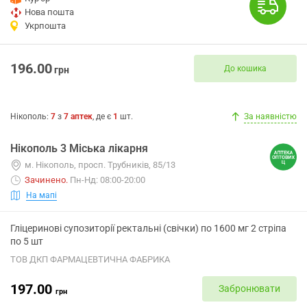
Нова пошта
Укрпошта
196.00
До кошика
грн
Нікополь
:
7
з
7
аптек
, де є
1
шт.
За наявністю
Нікополь 3 Міська лікарня
м. Нікополь, просп. Трубників, 85/13
Зачинено
.
Пн-Нд: 08:00-20:00
На мапі
Гліцеринові супозиторії ректальні (свічки) по 1600 мг 2 стріпа
по 5 шт
ТОВ ДКП ФАРМАЦЕВТИЧНА ФАБРИКА
197.00
Забронювати
грн