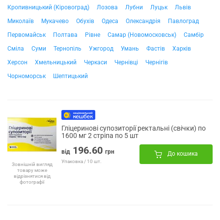
Кропивницький (Кіровоград)
Лозова
Лубни
Луцьк
Львів
Миколаїв
Мукачево
Обухів
Одеса
Олександрія
Павлоград
Первомайськ
Полтава
Рівне
Самар (Новомосковськ)
Самбір
Сміла
Суми
Тернопіль
Ужгород
Умань
Фастів
Харків
Херсон
Хмельницький
Черкаси
Чернівці
Чернігів
Чорноморськ
Шептицький
Гліцеринові супозиторії ректальні (свічки) по
1600 мг 2 стріпа по 5 шт
196.60
від
грн
До кошика
Упаковка / 10 шт.
Зовнішній вигляд
товару може
відрізнятися від
фотографії