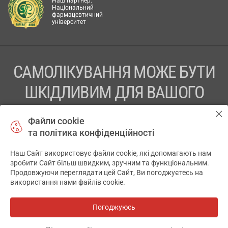
Наш партнер:
Національний
фармацевтичний
університет
САМОЛІКУВАННЯ МОЖЕ БУТИ
ШКІДЛИВИМ ДЛЯ ВАШОГО
ЗДОРОВ’Я
Файли cookie
та політика конфіденційності
ПЕРЕД ЗАСТОСУВАННЯМ ПРЕПАРАТУ ПРОКОНСУЛЬТУЙТЕСЬ
З ЛІКАРЕМ
Наш Сайт використовує файли cookie, які допомагають нам
✕
зробити Сайт більш швидким, зручним та функціональним.
ТОВ «АПТЕКА 911.ЮА» Код ЄДРПОУ 43631965.
Продовжуючи переглядати цей Сайт, Ви погоджуєтесь на
використання нами файлів cookie.
Відмова від відповідальності
© 2014-2026. Медична інформаційна система АПТЕКА911.ЮА
Погоджуюсь
Всі аптеки
на мапі
Розробка і підтримка сайту -
wu.ua