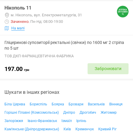
Нікополь 11
м. Нікополь, вул. Електрометалургів, 31
Зачинено
.
Пн-Нд: 08:00-19:00
На мапі
Гліцеринові супозиторії ректальні (свічки) по 1600 мг 2 стріпа
по 5 шт
ТОВ ДКП ФАРМАЦЕВТИЧНА ФАБРИКА
197.00
Забронювати
грн
Шукати в інших регіонах
Біла Церква
Бориспіль
Боярка
Бровари
Васильків
Вінниця
Горішні Плавні (Комсомольськ)
Дніпро
Дрогобич
Житомир
Запоріжжя
Івано-Франківськ
Ізмаїл
Ірпінь
Кам'янське (Дніпродзержинськ)
Київ
Кременчук
Кривий Ріг