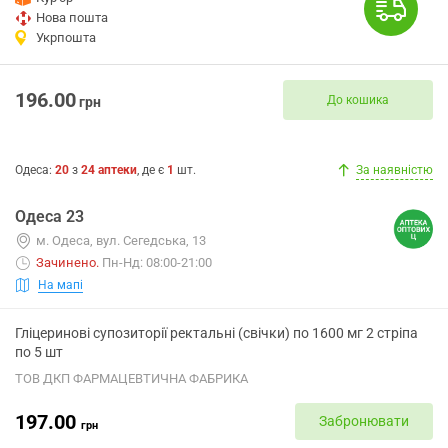
Нова пошта
Укрпошта
196.00
До кошика
грн
Одеса
:
20
з
24
аптеки
, де є
1
шт.
За наявністю
Одеса 23
м. Одеса, вул. Сегедська, 13
Зачинено
.
Пн-Нд: 08:00-21:00
На мапі
Гліцеринові супозиторії ректальні (свічки) по 1600 мг 2 стріпа
по 5 шт
ТОВ ДКП ФАРМАЦЕВТИЧНА ФАБРИКА
197.00
Забронювати
грн