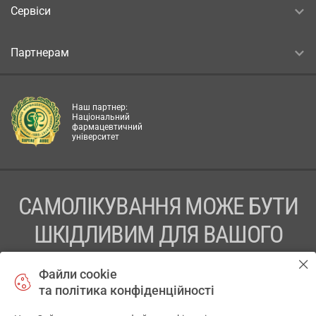
Сервіси
Партнерам
Наш партнер:
Національний
фармацевтичний
університет
САМОЛІКУВАННЯ МОЖЕ БУТИ
ШКІДЛИВИМ ДЛЯ ВАШОГО
ЗДОРОВ’Я
Файли cookie
та політика конфіденційності
ПЕРЕД ЗАСТОСУВАННЯМ ПРЕПАРАТУ ПРОКОНСУЛЬТУЙТЕСЬ
З ЛІКАРЕМ