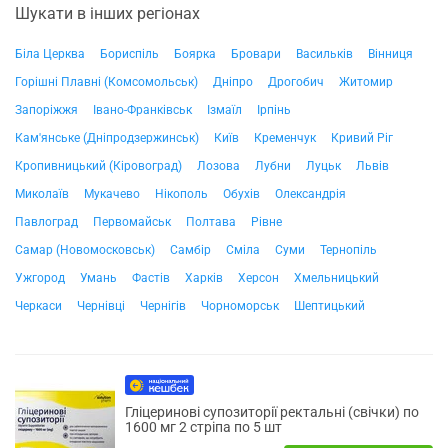
Шукати в інших регіонах
Біла Церква
Бориспіль
Боярка
Бровари
Васильків
Вінниця
Горішні Плавні (Комсомольськ)
Дніпро
Дрогобич
Житомир
Запоріжжя
Івано-Франківськ
Ізмаїл
Ірпінь
Кам'янське (Дніпродзержинськ)
Київ
Кременчук
Кривий Ріг
Кропивницький (Кіровоград)
Лозова
Лубни
Луцьк
Львів
Миколаїв
Мукачево
Нікополь
Обухів
Олександрія
Павлоград
Первомайськ
Полтава
Рівне
Самар (Новомосковськ)
Самбір
Сміла
Суми
Тернопіль
Ужгород
Умань
Фастів
Харків
Херсон
Хмельницький
Черкаси
Чернівці
Чернігів
Чорноморськ
Шептицький
Гліцеринові супозиторії ректальні (свічки) по
1600 мг 2 стріпа по 5 шт