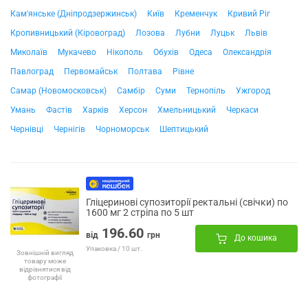
Кам'янське (Дніпродзержинськ)
Київ
Кременчук
Кривий Ріг
Кропивницький (Кіровоград)
Лозова
Лубни
Луцьк
Львів
Миколаїв
Мукачево
Нікополь
Обухів
Одеса
Олександрія
Павлоград
Первомайськ
Полтава
Рівне
Самар (Новомосковськ)
Самбір
Суми
Тернопіль
Ужгород
Умань
Фастів
Харків
Херсон
Хмельницький
Черкаси
Чернівці
Чернігів
Чорноморськ
Шептицький
Гліцеринові супозиторії ректальні (свічки) по
1600 мг 2 стріпа по 5 шт
196.60
від
грн
До кошика
Упаковка / 10 шт.
Зовнішній вигляд
товару може
відрізнятися від
фотографії