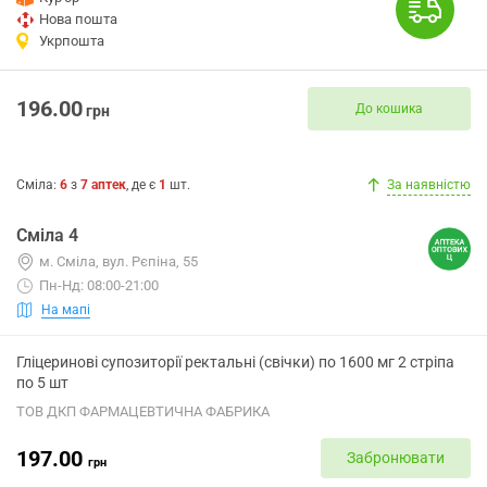
Нова пошта
Укрпошта
196.00
До кошика
грн
Сміла
:
6
з
7
аптек
, де є
1
шт.
За наявністю
Сміла 4
м. Сміла, вул. Рєпіна, 55
Пн-Нд: 08:00-21:00
На мапі
Гліцеринові супозиторії ректальні (свічки) по 1600 мг 2 стріпа
по 5 шт
ТОВ ДКП ФАРМАЦЕВТИЧНА ФАБРИКА
197.00
Забронювати
грн