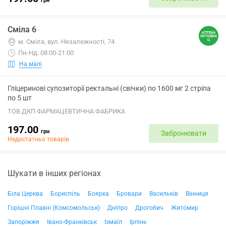
грн
Сміла 6
м. Сміла, вул. Незалежності, 74
Пн-Нд: 08:00-21:00
На мапі
Гліцеринові супозиторії ректальні (свічки) по 1600 мг 2 стріпа
по 5 шт
ТОВ ДКП ФАРМАЦЕВТИЧНА ФАБРИКА
197.00
грн
Забронювати
Недостатньо товарів
Шукати в інших регіонах
Біла Церква
Бориспіль
Боярка
Бровари
Васильків
Вінниця
Горішні Плавні (Комсомольськ)
Дніпро
Дрогобич
Житомир
Запоріжжя
Івано-Франківськ
Ізмаїл
Ірпінь