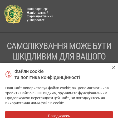
Наш партнер:
Національний
фармацевтичний
університет
САМОЛІКУВАННЯ МОЖЕ БУТИ
ШКІДЛИВИМ ДЛЯ ВАШОГО
ЗДОРОВ’Я
Файли cookie
та політика конфіденційності
ПЕРЕД ЗАСТОСУВАННЯМ ПРЕПАРАТУ ПРОКОНСУЛЬТУЙТЕСЬ
З ЛІКАРЕМ
Наш Сайт використовує файли cookie, які допомагають нам
✕
зробити Сайт більш швидким, зручним та функціональним.
ТОВ «АПТЕКА 911.ЮА» Код ЄДРПОУ 43631965.
Продовжуючи переглядати цей Сайт, Ви погоджуєтесь на
використання нами файлів cookie.
Відмова від відповідальності
© 2014-2026. Медична інформаційна система АПТЕКА911.ЮА
Погоджуюсь
Всі аптеки