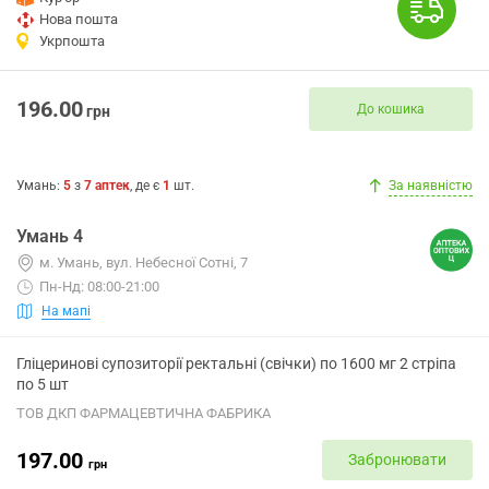
Нова пошта
Укрпошта
196.00
До кошика
грн
Умань
:
5
з
7
аптек
, де є
1
шт.
За наявністю
Умань 4
м. Умань, вул. Небесної Сотні, 7
Пн-Нд: 08:00-21:00
На мапі
Гліцеринові супозиторії ректальні (свічки) по 1600 мг 2 стріпа
по 5 шт
ТОВ ДКП ФАРМАЦЕВТИЧНА ФАБРИКА
197.00
Забронювати
грн