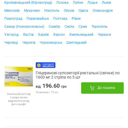
Кропивницький (Кіровоград)
Лозова
Лубни
Луцьк
Львів
Миколаїв
Мукачево
Нікополь
Обухів
Одеса
Олександрія
Павлоград
Первомайськ
Полтава
Рівне
Самар (Новомосковськ)
Самбір
Сміла
Суми
Тернопіль
Ужгород
Фастів
Харків
Херсон
Хмельницький
Черкаси
Чернівці
Чернігів
Чорноморськ
Шептицький
Гліцеринові супозиторії ректальні (свічки) по
1600 мг 2 стріпа по 5 шт
196.60
від
грн
До кошика
Упаковка / 10 шт.
Зовнішній вигляд
товару може
відрізнятися від
фотографії