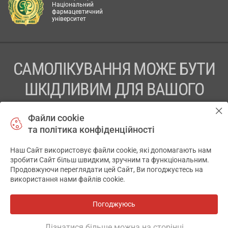
Національний
фармацевтичний
університет
САМОЛІКУВАННЯ МОЖЕ БУТИ
ШКІДЛИВИМ ДЛЯ ВАШОГО
ЗДОРОВ’Я
Файли cookie
та політика конфіденційності
ПЕРЕД ЗАСТОСУВАННЯМ ПРЕПАРАТУ ПРОКОНСУЛЬТУЙТЕСЬ
З ЛІКАРЕМ
Наш Сайт використовує файли cookie, які допомагають нам
✕
зробити Сайт більш швидким, зручним та функціональним.
ТОВ «АПТЕКА 911.ЮА» Код ЄДРПОУ 43631965.
Продовжуючи переглядати цей Сайт, Ви погоджуєтесь на
використання нами файлів cookie.
Відмова від відповідальності
© 2014-2026. Медична інформаційна система АПТЕКА911.ЮА
Погоджуюсь
Всі аптеки
на мапі
Розробка і підтримка сайту -
wu.ua
Дізнатися більше можна на сторінці