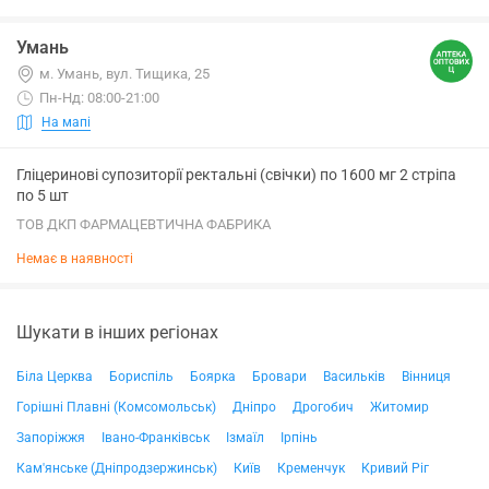
Умань
м. Умань, вул. Тищика, 25
Пн-Нд: 08:00-21:00
На мапі
Гліцеринові супозиторії ректальні (свічки) по 1600 мг 2 стріпа
по 5 шт
ТОВ ДКП ФАРМАЦЕВТИЧНА ФАБРИКА
Немає в наявності
Шукати в інших регіонах
Біла Церква
Бориспіль
Боярка
Бровари
Васильків
Вінниця
Горішні Плавні (Комсомольськ)
Дніпро
Дрогобич
Житомир
Запоріжжя
Івано-Франківськ
Ізмаїл
Ірпінь
Кам'янське (Дніпродзержинськ)
Київ
Кременчук
Кривий Ріг