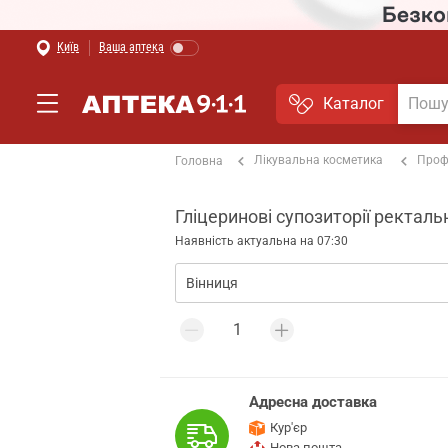
Київ
Ваша аптека
Каталог
Лікувальна косметика
Проф
Головна
Гліцеринові супозиторії ректальні
Наявність актуальна на 07:30
Адресна доставка
Кур'єр
Нова пошта