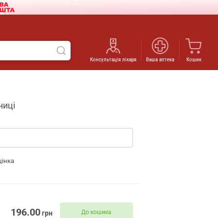
Консультація лікаря
Ваша аптека
Кошик
ниці
цінка
196.00
До кошика
грн