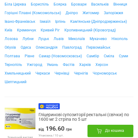
Біла Церква
Бориспіль
Боярка
Бровари
Васильків
Вінниця
Горішні Плавні (Комсомольськ)
Дніпро
Житомир
Запоріжжя
Івано-Франківськ
Ізмаїл
Ірпінь
Кам'янське (Дніпродзержинськ)
Київ
Кременчук
Кривий Ріг
Кропивницький (Кіровоград)
Лозова
Лубни
Луцьк
Львів
Миколаїв
Мукачево
Нікополь
Обухів
Одеса
Олександрія
Павлоград
Первомайськ
Полтава
Рівне
Самар (Новомосковськ)
Самбір
Сміла
Суми
Тернопіль
Ужгород
Умань
Фастів
Харків
Херсон
Хмельницький
Черкаси
Чернівці
Чернігів
Чорноморськ
Шептицький
Гліцеринові супозиторії ректальні (свічки) по
1600 мг 2 стріпа по 5 шт
196.60
від
грн
До кошика
Упаковка / 10 шт.
Зовнішній вигляд