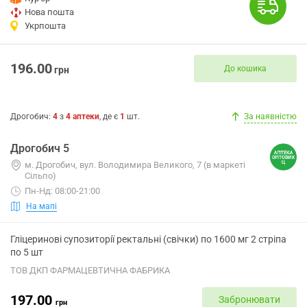
Нова пошта
Укрпошта
196.00
До кошика
грн
Дрогобич
:
4
з
4
аптеки
, де є
1
шт.
За наявністю
Дрогобич 5
м. Дрогобич, вул. Володимира Великого, 7 (в маркеті
Сільпо)
Пн-Нд: 08:00-21:00
На мапі
Гліцеринові супозиторії ректальні (свічки) по 1600 мг 2 стріпа
по 5 шт
ТОВ ДКП ФАРМАЦЕВТИЧНА ФАБРИКА
197.00
Забронювати
грн