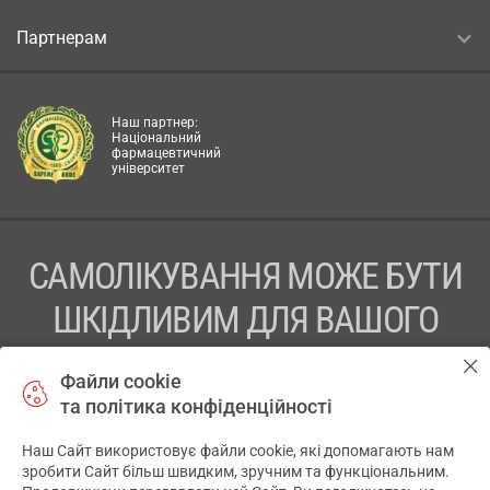
Партнерам
Наш партнер:
Національний
фармацевтичний
університет
САМОЛІКУВАННЯ МОЖЕ БУТИ
ШКІДЛИВИМ ДЛЯ ВАШОГО
ЗДОРОВ’Я
Файли cookie
та політика конфіденційності
ПЕРЕД ЗАСТОСУВАННЯМ ПРЕПАРАТУ ПРОКОНСУЛЬТУЙТЕСЬ
З ЛІКАРЕМ
Наш Сайт використовує файли cookie, які допомагають нам
✕
зробити Сайт більш швидким, зручним та функціональним.
ТОВ «АПТЕКА 911.ЮА» Код ЄДРПОУ 43631965.