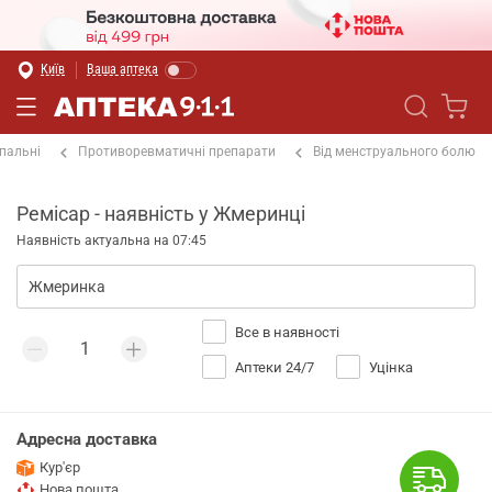
Київ
Ваша аптека
пальні
Противоревматичні препарати
Від менструального болю
Ремісар - наявність у Жмеринці
Наявність актуальна на 07:45
Все в наявності
Аптеки 24/7
Уцінка
Адресна доставка
Кур'єр
Нова пошта