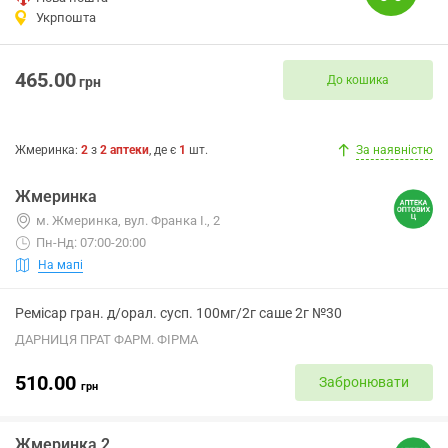
Укрпошта
465.00
До кошика
грн
Жмеринка
:
2
з
2
аптеки
, де є
1
шт.
За наявністю
Жмеринка
м. Жмеринка, вул. Франка І., 2
Пн-Нд: 07:00-20:00
На мапі
Ремісар гран. д/орал. сусп. 100мг/2г саше 2г №30
ДАРНИЦЯ ПРАТ ФАРМ. ФІРМА
510.00
Забронювати
грн
Жмеринка 2