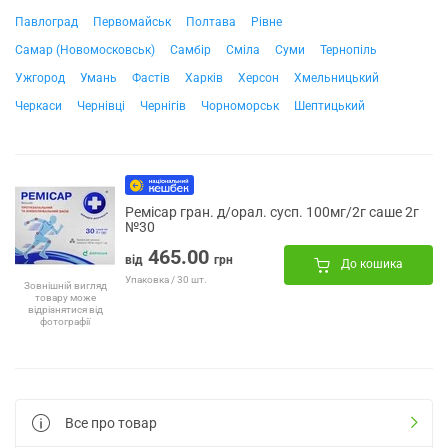
Павлоград
Первомайськ
Полтава
Рівне
Самар (Новомосковськ)
Самбір
Сміла
Суми
Тернопіль
Ужгород
Умань
Фастів
Харків
Херсон
Хмельницький
Черкаси
Чернівці
Чернігів
Чорноморськ
Шептицький
Ремісар гран. д/орал. сусп. 100мг/2г саше 2г
№30
465.00
від
грн
До кошика
Упаковка / 30 шт.
Зовнішній вигляд
товару може
відрізнятися від
фотографії
Все про товар