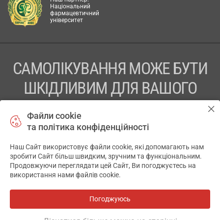
Національний
фармацевтичний
університет
САМОЛІКУВАННЯ МОЖЕ БУТИ
ШКІДЛИВИМ ДЛЯ ВАШОГО
ЗДОРОВ’Я
Файли cookie
та політика конфіденційності
ПЕРЕД ЗАСТОСУВАННЯМ ПРЕПАРАТУ ПРОКОНСУЛЬТУЙТЕСЬ
З ЛІКАРЕМ
Наш Сайт використовує файли cookie, які допомагають нам
✕
зробити Сайт більш швидким, зручним та функціональним.
ТОВ «АПТЕКА 911.ЮА» Код ЄДРПОУ 43631965.
Продовжуючи переглядати цей Сайт, Ви погоджуєтесь на
використання нами файлів cookie.
Відмова від відповідальності
© 2014-2026. Медична інформаційна система АПТЕКА911.ЮА
Погоджуюсь
Всі аптеки
на мапі
Розробка і підтримка сайту -
wu.ua