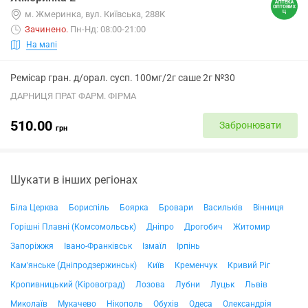
м. Жмеринка, вул. Київська, 288К
Зачинено
.
Пн-Нд: 08:00-21:00
На мапі
Ремісар гран. д/орал. сусп. 100мг/2г саше 2г №30
ДАРНИЦЯ ПРАТ ФАРМ. ФІРМА
510.00
Забронювати
грн
Шукати в інших регіонах
Біла Церква
Бориспіль
Боярка
Бровари
Васильків
Вінниця
Горішні Плавні (Комсомольськ)
Дніпро
Дрогобич
Житомир
Запоріжжя
Івано-Франківськ
Ізмаїл
Ірпінь
Кам'янське (Дніпродзержинськ)
Київ
Кременчук
Кривий Ріг
Кропивницький (Кіровоград)
Лозова
Лубни
Луцьк
Львів
Миколаїв
Мукачево
Нікополь
Обухів
Одеса
Олександрія