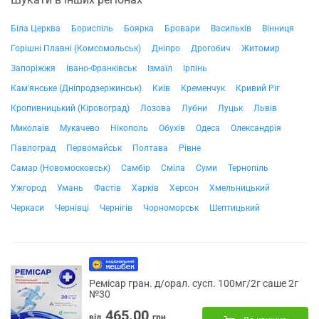
Біла Церква
Бориспіль
Боярка
Бровари
Васильків
Вінниця
Горішні Плавні (Комсомольськ)
Дніпро
Дрогобич
Житомир
Запоріжжя
Івано-Франківськ
Ізмаїл
Ірпінь
Кам'янське (Дніпродзержинськ)
Київ
Кременчук
Кривий Ріг
Кропивницький (Кіровоград)
Лозова
Лубни
Луцьк
Львів
Миколаїв
Мукачево
Нікополь
Обухів
Одеса
Олександрія
Павлоград
Первомайськ
Полтава
Рівне
Самар (Новомосковськ)
Самбір
Сміла
Суми
Тернопіль
Ужгород
Умань
Фастів
Харків
Херсон
Хмельницький
Черкаси
Чернівці
Чернігів
Чорноморськ
Шептицький
Ремісар гран. д/орал. сусп. 100мг/2г саше 2г
№30
465.00
від
грн