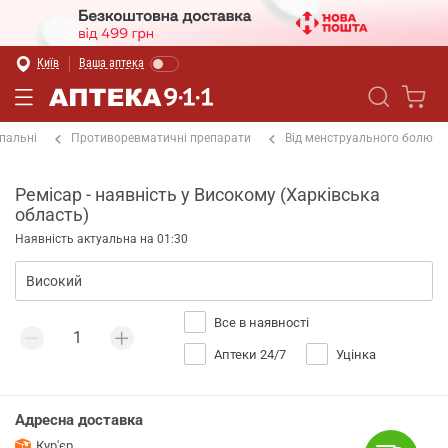
Київ
Ваша аптека
пальні
Противоревматичні препарати
Від менструального болю
Ремісар - наявність у Високому (Харківська
область)
Наявність актуальна на 01:30
Все в наявності
Аптеки 24/7
Уцінка
Адресна доставка
Кур'єр