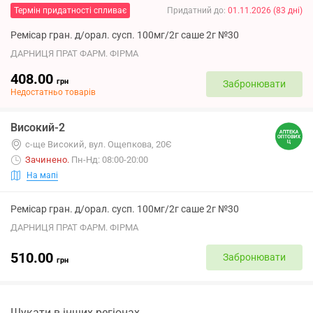
Термін придатності спливає
Придатний до
:
01.11.2026
(
83
дні
)
Ремісар гран. д/орал. сусп. 100мг/2г саше 2г №30
ДАРНИЦЯ ПРАТ ФАРМ. ФІРМА
408.00
грн
Забронювати
Недостатньо товарів
Високий-2
с-ще Високий, вул. Ощепкова, 20Є
Зачинено
.
Пн-Нд: 08:00-20:00
На мапі
Ремісар гран. д/орал. сусп. 100мг/2г саше 2г №30
ДАРНИЦЯ ПРАТ ФАРМ. ФІРМА
510.00
Забронювати
грн
Шукати в інших регіонах