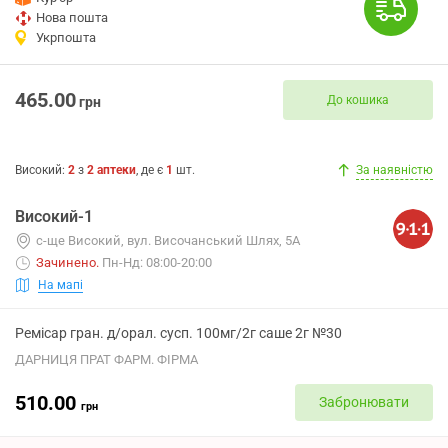
Нова пошта
Укрпошта
465.00
До кошика
грн
Високий
:
2
з
2
аптеки
, де є
1
шт.
За наявністю
Високий-1
с-ще Високий, вул. Височанський Шлях, 5А
Зачинено
.
Пн-Нд: 08:00-20:00
На мапі
Ремісар гран. д/орал. сусп. 100мг/2г саше 2г №30
ДАРНИЦЯ ПРАТ ФАРМ. ФІРМА
510.00
Забронювати
грн