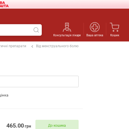
Консультація лікаря
Ваша аптека
Кошик
ичні препарати
Від менструального болю
цінка
465.00
До кошика
грн