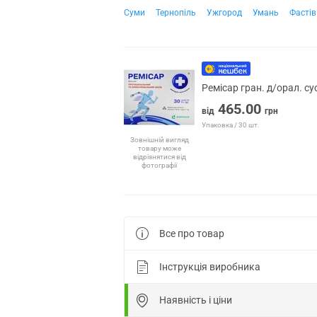
Суми
Тернопіль
Ужгород
Умань
Фастів
Ремісар гран. д/орал. с
465.00
від
грн
Упаковка / 30 шт.
Зовнішній вигляд
товару може
відрізнятися від
фотографії
Все про товар
Інструкція виробника
Наявність і ціни