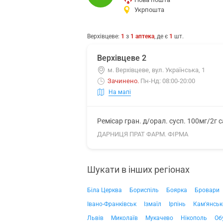
Укрпошта
Верхівцеве
:
1
з
1
аптека
, де є
1
шт.
Верхівцеве 2
м. Верхівцеве, вул. Українська, 1
Зачинено
.
Пн-Нд: 08:00-20:00
На мапі
Ремісар гран. д/орал. сусп. 100мг/2г 
ДАРНИЦЯ ПРАТ ФАРМ. ФІРМА
Шукати в інших регіонах
Біла Церква
Бориспіль
Боярка
Бровари
Івано-Франківськ
Ізмаїл
Ірпінь
Кам'янськ
Львів
Миколаїв
Мукачево
Нікополь
Об