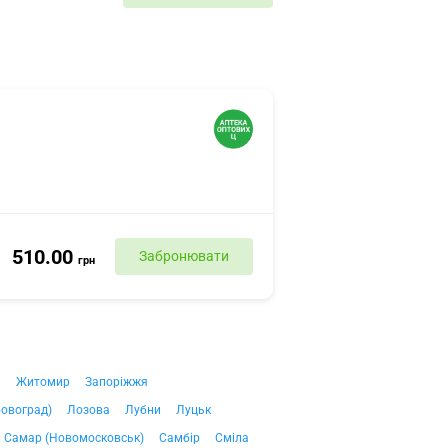
510.00
Забронювати
грн
ч
Житомир
Запоріжжя
ровоград)
Лозова
Лубни
Луцьк
Самар (Новомосковськ)
Самбір
Сміла