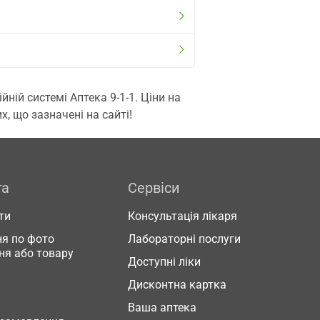
ій системі Аптека 9-1-1. Ціни на
, що зазначені на сайті!
га
Сервіси
ти
Консультація лікаря
я по фото
Лабораторні послуги
ня або товару
Доступні ліки
Дисконтна картка
Ваша аптека