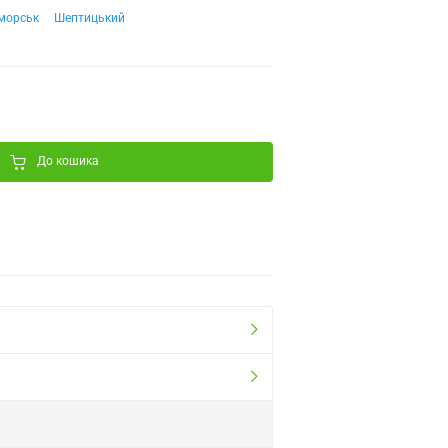
морськ
Шептицький
До кошика