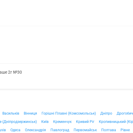
саше 2г №30
Васильків
Вінниця
Горішні Плавні (Комсомольськ)
Дніпро
Дрогоби
е (Дніпродзержинськ)
Київ
Кременчук
Кривий Ріг
Кропивницький (Кі
ухів
Одеса
Олександрія
Павлоград
Первомайськ
Полтава
Рівне