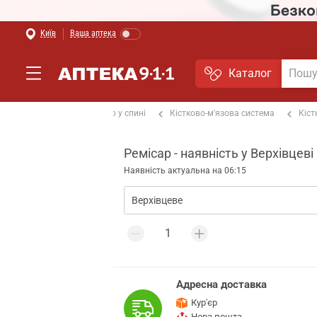
Київ
Ваша аптека
Каталог
ах та суглобах
Від болю у спині
Кістково-м'язова система
Кіст
Ремісар - наявність у Верхівцеві
Наявність актуальна на 06:15
Адресна доставка
Кур'єр
Нова пошта