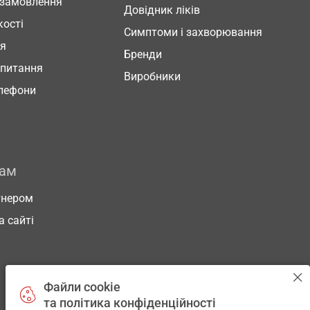
 замовлення
Довідник ліків
кості
Симптоми і захворювання
ня
Бренди
 питання
Виробники
елефони
рам
тнером
а сайті
Файли cookie
та політика конфіденційності