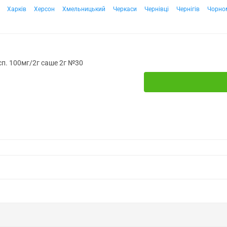
Харків
Херсон
Хмельницький
Черкаси
Чернівці
Чернігів
Чорно
усп. 100мг/2г саше 2г №30