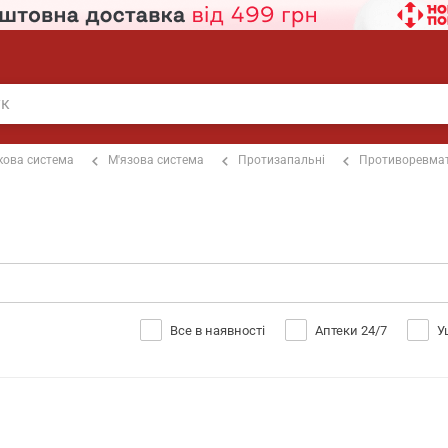
кова система
М'язова система
Протизапальні
Противоревмат
Все в наявності
Аптеки 24/7
У