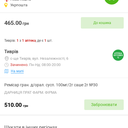
Укрпошта
465.00
До кошика
грн
Тиврів
:
1
з
1
аптека
, де є
1
шт.
Тиврів
с-ще Тиврів, вул. Незалежності, 6
Зачинено
.
Пн-Нд: 08:00-20:00
На мапі
Ремісар гран. д/орал. сусп. 100мг/2г саше 2г №30
ДАРНИЦЯ ПРАТ ФАРМ. ФІРМА
510.00
Забронювати
грн
Шукати в інших регіонах