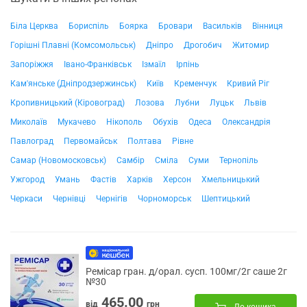
Біла Церква
Бориспіль
Боярка
Бровари
Васильків
Вінниця
Горішні Плавні (Комсомольськ)
Дніпро
Дрогобич
Житомир
Запоріжжя
Івано-Франківськ
Ізмаїл
Ірпінь
Кам'янське (Дніпродзержинськ)
Київ
Кременчук
Кривий Ріг
Кропивницький (Кіровоград)
Лозова
Лубни
Луцьк
Львів
Миколаїв
Мукачево
Нікополь
Обухів
Одеса
Олександрія
Павлоград
Первомайськ
Полтава
Рівне
Самар (Новомосковськ)
Самбір
Сміла
Суми
Тернопіль
Ужгород
Умань
Фастів
Харків
Херсон
Хмельницький
Черкаси
Чернівці
Чернігів
Чорноморськ
Шептицький
Ремісар гран. д/орал. сусп. 100мг/2г саше 2г
№30
465.00
від
грн