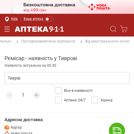
Київ
Ваша аптека
пальні
Противоревматичні препарати
Від менструального болю
Ремісар - наявність у Тиврові
Наявність актуальна на 00:30
Все в наявності
Аптеки 24/7
Уцінка
Адресна доставка
Кур'єр
Нова пошта