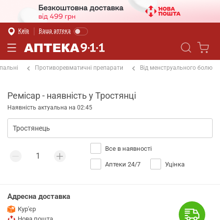
Київ
Ваша аптека
пальні
Противоревматичні препарати
Від менструального болю
Ремісар - наявність у Тростянці
Наявність актуальна на 02:45
Все в наявності
Аптеки 24/7
Уцінка
Адресна доставка
Кур'єр
Нова пошта