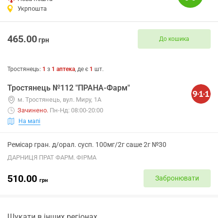
Укрпошта
465.00
До кошика
грн
Тростянець
:
1
з
1
аптека
, де є
1
шт.
Тростянець №112 "ПРАНА-Фарм"
м. Тростянець, вул. Миру, 1А
Зачинено
.
Пн-Нд: 08:00-20:00
На мапі
Ремісар гран. д/орал. сусп. 100мг/2г саше 2г №30
ДАРНИЦЯ ПРАТ ФАРМ. ФІРМА
510.00
Забронювати
грн
Шукати в інших регіонах