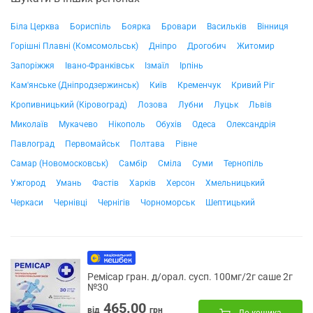
Біла Церква
Бориспіль
Боярка
Бровари
Васильків
Вінниця
Горішні Плавні (Комсомольськ)
Дніпро
Дрогобич
Житомир
Запоріжжя
Івано-Франківськ
Ізмаїл
Ірпінь
Кам'янське (Дніпродзержинськ)
Київ
Кременчук
Кривий Ріг
Кропивницький (Кіровоград)
Лозова
Лубни
Луцьк
Львів
Миколаїв
Мукачево
Нікополь
Обухів
Одеса
Олександрія
Павлоград
Первомайськ
Полтава
Рівне
Самар (Новомосковськ)
Самбір
Сміла
Суми
Тернопіль
Ужгород
Умань
Фастів
Харків
Херсон
Хмельницький
Черкаси
Чернівці
Чернігів
Чорноморськ
Шептицький
Ремісар гран. д/орал. сусп. 100мг/2г саше 2г
№30
465.00
від
грн