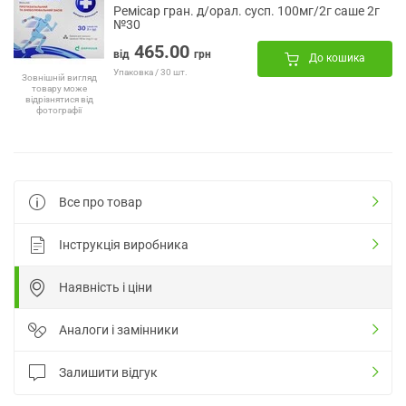
Ремісар гран. д/орал. сусп. 100мг/2г саше 2г
№30
465.00
від
грн
До кошика
Упаковка / 30 шт.
Зовнішній вигляд
товару може
відрізнятися від
фотографії
Все про товар
Інструкція виробника
Наявність і ціни
Аналоги і замінники
Залишити відгук