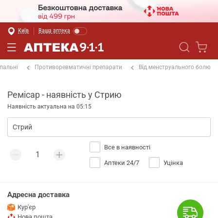
Київ
Ваша аптека
пальні
Противоревматичні препарати
Від менструального болю
Ремісар - наявність у Стрию
Наявність актуальна на 05:15
Все в наявності
Аптеки 24/7
Уцінка
Адресна доставка
Кур'єр
Нова пошта