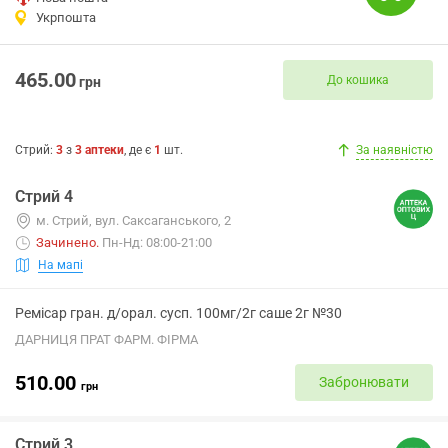
Укрпошта
465.00
До кошика
грн
Стрий
:
3
з
3
аптеки
, де є
1
шт.
За наявністю
Стрий 4
м. Стрий, вул. Саксаганського, 2
Зачинено
.
Пн-Нд: 08:00-21:00
На мапі
Ремісар гран. д/орал. сусп. 100мг/2г саше 2г №30
ДАРНИЦЯ ПРАТ ФАРМ. ФІРМА
510.00
Забронювати
грн
Стрий 3