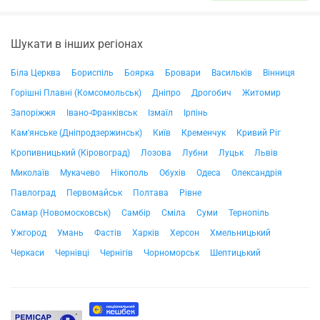
Шукати в інших регіонах
Біла Церква
Бориспіль
Боярка
Бровари
Васильків
Вінниця
Горішні Плавні (Комсомольськ)
Дніпро
Дрогобич
Житомир
Запоріжжя
Івано-Франківськ
Ізмаїл
Ірпінь
Кам'янське (Дніпродзержинськ)
Київ
Кременчук
Кривий Ріг
Кропивницький (Кіровоград)
Лозова
Лубни
Луцьк
Львів
Миколаїв
Мукачево
Нікополь
Обухів
Одеса
Олександрія
Павлоград
Первомайськ
Полтава
Рівне
Самар (Новомосковськ)
Самбір
Сміла
Суми
Тернопіль
Ужгород
Умань
Фастів
Харків
Херсон
Хмельницький
Черкаси
Чернівці
Чернігів
Чорноморськ
Шептицький