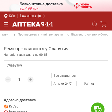
Київ
Ваша аптека
пальні
Противоревматичні препарати
Від менструального болю
Ремісар - наявність у Славутичі
Наявність актуальна на 00:15
Все в наявності
Аптеки 24/7
Уцінка
Адресна доставка
Кур'єр
Нова пошта