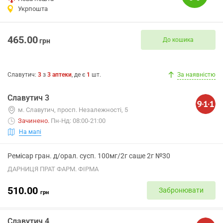
Укрпошта
465.00
До кошика
грн
Славутич
:
3
з
3
аптеки
, де є
1
шт.
За наявністю
Славутич 3
м. Славутич, просп. Незалежності, 5
Зачинено
.
Пн-Нд: 08:00-21:00
На мапі
Ремісар гран. д/орал. сусп. 100мг/2г саше 2г №30
ДАРНИЦЯ ПРАТ ФАРМ. ФІРМА
510.00
Забронювати
грн
Славутич 4