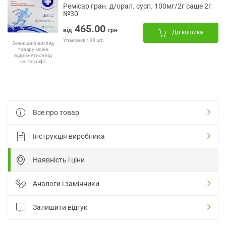
Ремісар гран. д/орал. сусп. 100мг/2г саше 2г
№30
465.00
від
грн
До кошика
Упаковка / 30 шт.
Зовнішній вигляд
товару може
відрізнятися від
фотографії
Все про товар
Інструкція виробника
Наявність і ціни
Аналоги і замінники
Залишити відгук