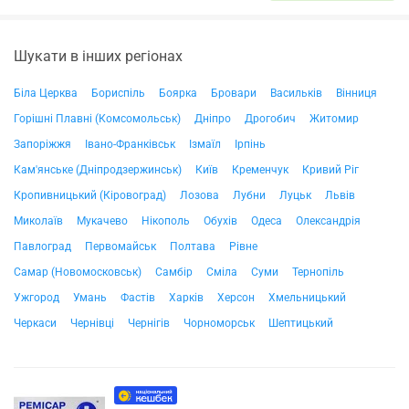
Шукати в інших регіонах
Біла Церква
Бориспіль
Боярка
Бровари
Васильків
Вінниця
Горішні Плавні (Комсомольськ)
Дніпро
Дрогобич
Житомир
Запоріжжя
Івано-Франківськ
Ізмаїл
Ірпінь
Кам'янське (Дніпродзержинськ)
Київ
Кременчук
Кривий Ріг
Кропивницький (Кіровоград)
Лозова
Лубни
Луцьк
Львів
Миколаїв
Мукачево
Нікополь
Обухів
Одеса
Олександрія
Павлоград
Первомайськ
Полтава
Рівне
Самар (Новомосковськ)
Самбір
Сміла
Суми
Тернопіль
Ужгород
Умань
Фастів
Харків
Херсон
Хмельницький
Черкаси
Чернівці
Чернігів
Чорноморськ
Шептицький