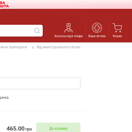
Консультація лікаря
Ваша аптека
Кошик
ичні препарати
Від менструального болю
цінка
465.00
До кошика
грн