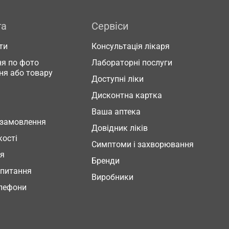
га
Сервіси
ти
Консультація лікаря
я по фото
Лабораторні послуги
ня або товару
Доступні ліки
Дисконтна картка
Ваша аптека
 замовлення
Довідник ліків
кості
Симптоми і захворювання
ня
Бренди
 питання
Виробники
елефони