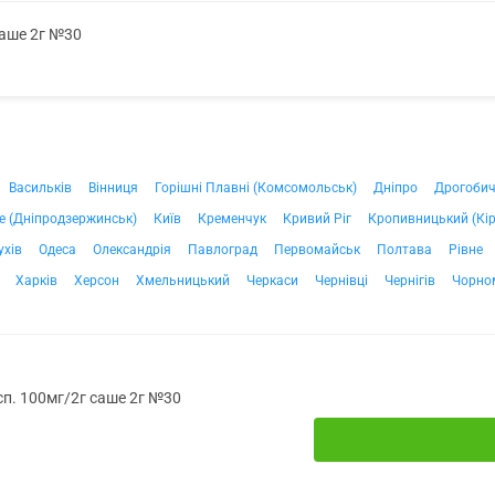
саше 2г №30
Васильків
Вінниця
Горішні Плавні (Комсомольськ)
Дніпро
Дрогоби
е (Дніпродзержинськ)
Київ
Кременчук
Кривий Ріг
Кропивницький (Кі
ухів
Одеса
Олександрія
Павлоград
Первомайськ
Полтава
Рівне
Харків
Херсон
Хмельницький
Черкаси
Чернівці
Чернігів
Чорно
усп. 100мг/2г саше 2г №30