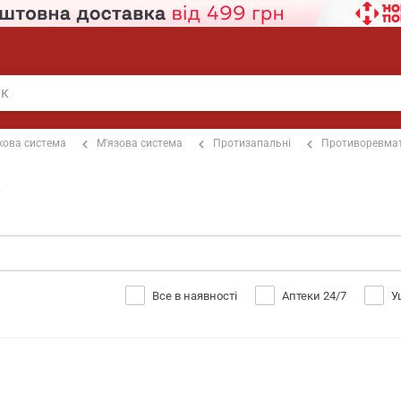
кова система
М'язова система
Протизапальні
Противоревмат
у
Все в наявності
Аптеки 24/7
У