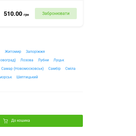
510.00
Забронювати
грн
ч
Житомир
Запоріжжя
ровоград)
Лозова
Лубни
Луцьк
Самар (Новомосковськ)
Самбір
Сміла
морськ
Шептицький
До кошика