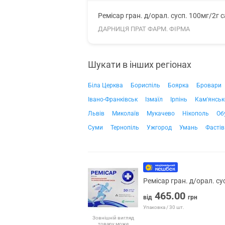
Ремісар гран. д/орал. сусп. 100мг/2г 
ДАРНИЦЯ ПРАТ ФАРМ. ФІРМА
Шукати в інших регіонах
Біла Церква
Бориспіль
Боярка
Бровари
Івано-Франківськ
Ізмаїл
Ірпінь
Кам'янськ
Львів
Миколаїв
Мукачево
Нікополь
Об
Суми
Тернопіль
Ужгород
Умань
Фастів
Ремісар гран. д/орал. с
465.00
від
грн
Упаковка / 30 шт.
Зовнішній вигляд
товару може