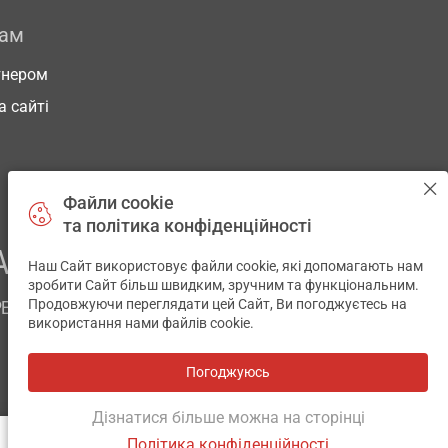
рам
тнером
а сайті
Файли cookie
та політика конфіденційності
АШОГО ЗДОРОВ’Я
Наш Сайт використовує файли cookie, які допомагають нам
✕
зробити Сайт більш швидким, зручним та функціональним.
Продовжуючи переглядати цей Сайт, Ви погоджуєтесь на
РЕМ
використання нами файлів cookie.
Погоджуюсь
Всі аптеки
на мапі
Розробка і підтримка сайту -
wu.ua
Дізнатися більше можна на сторінці
Політика конфіденційності