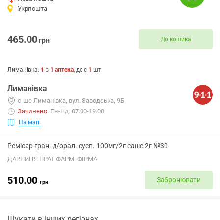
Укрпошта
465.00
До кошика
грн
Лиманівка
:
1
з
1
аптека
, де є
1
шт.
Лиманівка
с-ще Лиманівка, вул. Заводська, 9Б
Зачинено
.
Пн-Нд: 07:00-19:00
На мапі
Ремісар гран. д/орал. сусп. 100мг/2г саше 2г №30
ДАРНИЦЯ ПРАТ ФАРМ. ФІРМА
510.00
Забронювати
грн
Шукати в інших регіонах