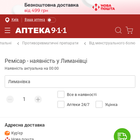
Київ
Ваша аптека
пальні
Противоревматичні препарати
Від менструального болю
Ремісар - наявність у Лиманівці
Наявність актуальна на 00:00
Все в наявності
Аптеки 24/7
Уцінка
Адресна доставка
Кур'єр
Нова пошта