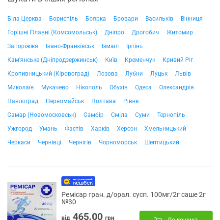
Біла Церква
Бориспіль
Боярка
Бровари
Васильків
Вінниця
Горішні Плавні (Комсомольськ)
Дніпро
Дрогобич
Житомир
Запоріжжя
Івано-Франківськ
Ізмаїл
Ірпінь
Кам'янське (Дніпродзержинськ)
Київ
Кременчук
Кривий Ріг
Кропивницький (Кіровоград)
Лозова
Лубни
Луцьк
Львів
Миколаїв
Мукачево
Нікополь
Обухів
Одеса
Олександрія
Павлоград
Первомайськ
Полтава
Рівне
Самар (Новомосковськ)
Самбір
Сміла
Суми
Тернопіль
Ужгород
Умань
Фастів
Харків
Херсон
Хмельницький
Черкаси
Чернівці
Чернігів
Чорноморськ
Шептицький
Ремісар гран. д/орал. сусп. 100мг/2г саше 2г
№30
465.00
від
грн