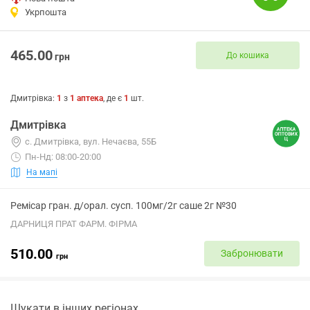
Укрпошта
465.00
До кошика
грн
Дмитрівка
:
1
з
1
аптека
, де є
1
шт.
Дмитрівка
с. Дмитрівка, вул. Нечаєва, 55Б
Пн-Нд: 08:00-20:00
На мапі
Ремісар гран. д/орал. сусп. 100мг/2г саше 2г №30
ДАРНИЦЯ ПРАТ ФАРМ. ФІРМА
510.00
Забронювати
грн
Шукати в інших регіонах