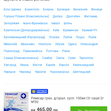
Біла Церква
Бориспіль
Боярка
Бровари
Васильків
Вінниця
Горішні Плавні (Комсомольськ)
Дніпро
Дрогобич
Житомир
Запоріжжя
Івано-Франківськ
Ізмаїл
Ірпінь
Кам'янське (Дніпродзержинськ)
Київ
Кременчук
Кривий Ріг
Кропивницький (Кіровоград)
Лозова
Лубни
Луцьк
Львів
Миколаїв
Мукачево
Нікополь
Обухів
Одеса
Олександрія
Павлоград
Первомайськ
Полтава
Рівне
Самар (Новомосковськ)
Самбір
Сміла
Суми
Тернопіль
Ужгород
Умань
Фастів
Харків
Херсон
Хмельницький
Черкаси
Чернівці
Чернігів
Чорноморськ
Шептицький
Ремісар гран. д/орал. сусп. 100мг/2г саше 2г
№30
465.00
від
грн