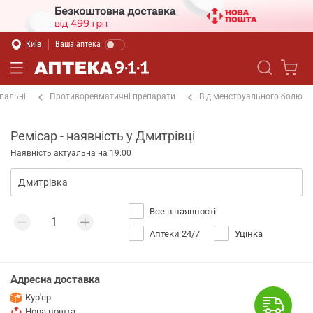
Київ
Ваша аптека
пальні
Противоревматичні препарати
Від менструального болю
Ремісар - наявність у Дмитрівці
Наявність актуальна на 19:00
Все в наявності
Аптеки 24/7
Уцінка
Адресна доставка
Кур'єр
Нова пошта