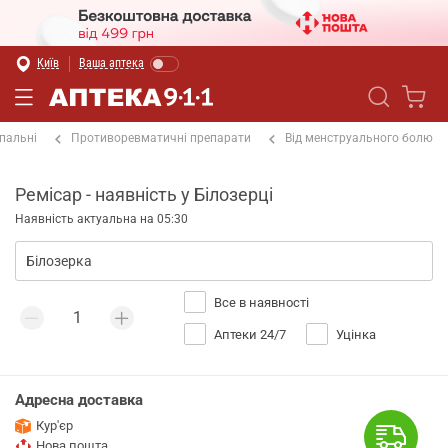
Київ
Ваша аптека
пальні
Противоревматичні препарати
Від менструального болю
Ремісар - наявність у Білозерці
Наявність актуальна на 05:30
Все в наявності
Аптеки 24/7
Уцінка
Адресна доставка
Кур'єр
Нова пошта