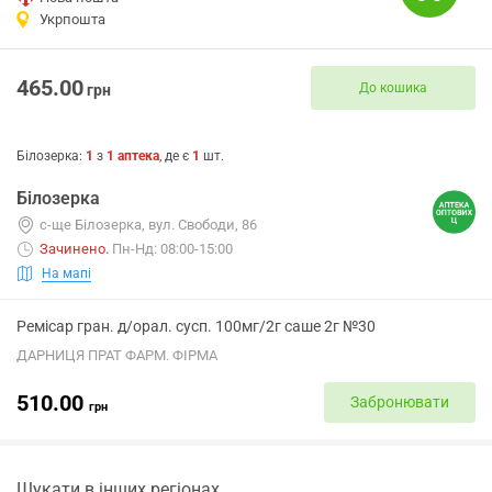
Укрпошта
465.00
До кошика
грн
Білозерка
:
1
з
1
аптека
, де є
1
шт.
Білозерка
с-ще Білозерка, вул. Свободи, 86
Зачинено
.
Пн-Нд: 08:00-15:00
На мапі
Ремісар гран. д/орал. сусп. 100мг/2г саше 2г №30
ДАРНИЦЯ ПРАТ ФАРМ. ФІРМА
510.00
Забронювати
грн
Шукати в інших регіонах