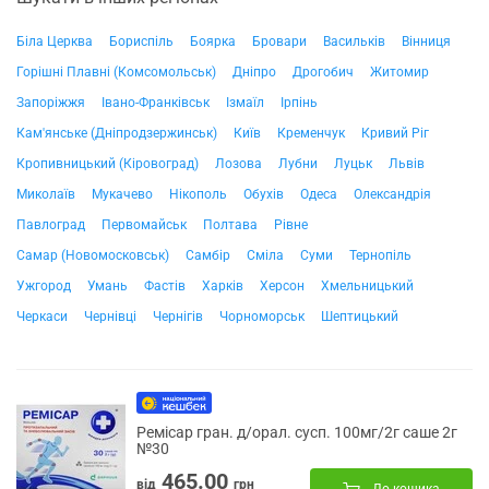
Біла Церква
Бориспіль
Боярка
Бровари
Васильків
Вінниця
Горішні Плавні (Комсомольськ)
Дніпро
Дрогобич
Житомир
Запоріжжя
Івано-Франківськ
Ізмаїл
Ірпінь
Кам'янське (Дніпродзержинськ)
Київ
Кременчук
Кривий Ріг
Кропивницький (Кіровоград)
Лозова
Лубни
Луцьк
Львів
Миколаїв
Мукачево
Нікополь
Обухів
Одеса
Олександрія
Павлоград
Первомайськ
Полтава
Рівне
Самар (Новомосковськ)
Самбір
Сміла
Суми
Тернопіль
Ужгород
Умань
Фастів
Харків
Херсон
Хмельницький
Черкаси
Чернівці
Чернігів
Чорноморськ
Шептицький
Ремісар гран. д/орал. сусп. 100мг/2г саше 2г
№30
465.00
від
грн