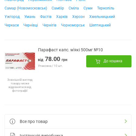
Самар (Новомосковськ)
Самбір
Сміла
Суми
Тернопіль
Ужгород
Умань
Фастів
Харків
Херсон
Хмельницький
Черкаси
Чернівці
Чернігів
Чорноморськ
Шептицький
Парафаст капс. м'які 500мг №10
78.00
від
грн
До кошика
Упаковка / 10 шт.
Зовнішній вигляд
товару може
відрізнятися від
фотографії
Все про товар
Інструкція виробника