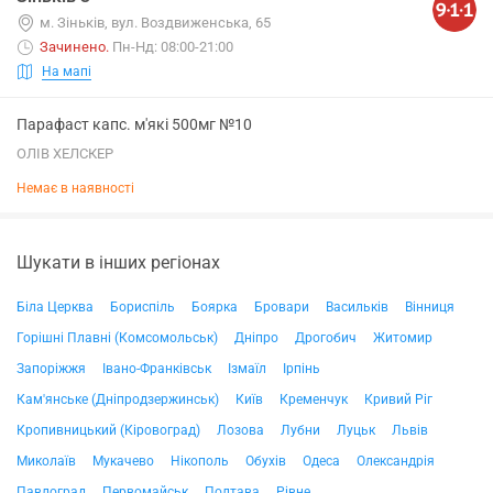
м. Зіньків, вул. Воздвиженська, 65
Зачинено
.
Пн-Нд: 08:00-21:00
На мапі
Парафаст капс. м'які 500мг №10
ОЛІВ ХЕЛСКЕР
Немає в наявності
Шукати в інших регіонах
Біла Церква
Бориспіль
Боярка
Бровари
Васильків
Вінниця
Горішні Плавні (Комсомольськ)
Дніпро
Дрогобич
Житомир
Запоріжжя
Івано-Франківськ
Ізмаїл
Ірпінь
Кам'янське (Дніпродзержинськ)
Київ
Кременчук
Кривий Ріг
Кропивницький (Кіровоград)
Лозова
Лубни
Луцьк
Львів
Миколаїв
Мукачево
Нікополь
Обухів
Одеса
Олександрія
Павлоград
Первомайськ
Полтава
Рівне