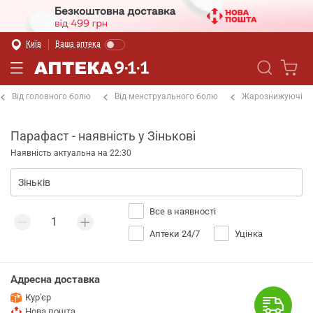
Київ
Ваша аптека
Від головного болю
Від менструального болю
Жарознижуючі
Парафаст - наявність у Зінькові
Наявність актуальна на 22:30
Все в наявності
Аптеки 24/7
Уцінка
Адресна доставка
Кур'єр
Нова пошта