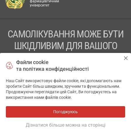
фармацевтичний
університет
САМОЛІКУВАННЯ МОЖЕ БУТИ
ШКІДЛИВИМ ДЛЯ ВАШОГО
ЗДОРОВ’Я
Файли cookie
та політика конфіденційності
ПЕРЕД ЗАСТОСУВАННЯМ ПРЕПАРАТУ ПРОКОНСУЛЬТУЙТЕСЬ
З ЛІКАРЕМ
Наш Сайт використовує файли cookie, які допомагають нам
✕
зробити Сайт більш швидким, зручним та функціональним.
ТОВ «АПТЕКА 911.ЮА» Код ЄДРПОУ 43631965.
Продовжуючи переглядати цей Сайт, Ви погоджуєтесь на
використання нами файлів cookie.
Відмова від відповідальності
© 2014-2026. Медична інформаційна система АПТЕКА911.ЮА
Погоджуюсь
Всі аптеки
на мапі
Розробка і підтримка сайту -
wu.ua
Дізнатися більше можна на сторінці