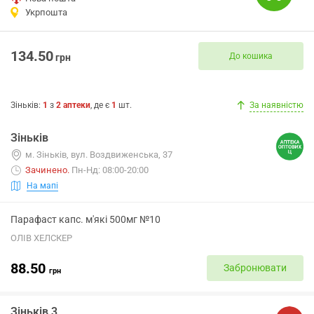
Укрпошта
134.50
До кошика
грн
Зіньків
:
1
з
2
аптеки
, де є
1
шт.
За наявністю
Зіньків
м. Зіньків, вул. Воздвиженська, 37
Зачинено
.
Пн-Нд: 08:00-20:00
На мапі
Парафаст капс. м'які 500мг №10
ОЛІВ ХЕЛСКЕР
88.50
Забронювати
грн
Зіньків 3