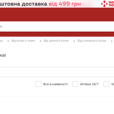
ах
Від болю у спині
Від зубного болю
Від головного болю
кві
Все в наявності
Аптеки 24/7
У