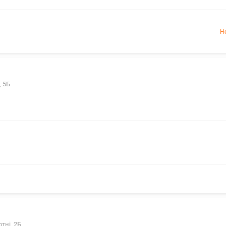
Н
, 5Б
отні, 2Б