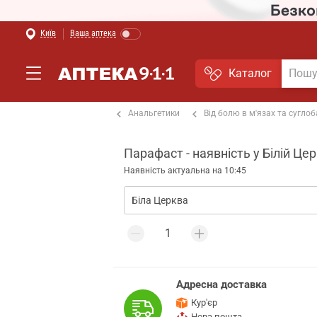
Київ
Ваша аптека
Каталог
а і грип
Знеболюючі
Анальгетики
Від болю в м'язах та суглоб
Парафаст - наявність у Білій Цер
Наявність актуальна на 10:45
Адресна доставка
Кур'єр
Нова пошта