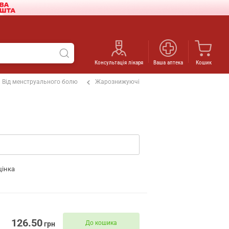
Консультація лікаря
Ваша аптека
Кошик
Від менструального болю
Жарознижуючі
цінка
126.50
До кошика
грн