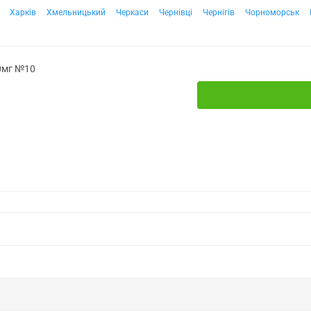
Харків
Хмельницький
Черкаси
Чернівці
Чернігів
Чорноморськ
00мг №10