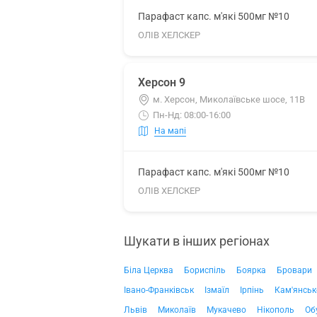
Парафаст капс. м'які 500мг №10
ОЛІВ ХЕЛСКЕР
Херсон 9
м. Херсон, Миколаївське шосе, 11В
Пн-Нд: 08:00-16:00
На мапі
Парафаст капс. м'які 500мг №10
ОЛІВ ХЕЛСКЕР
Шукати в інших регіонах
Біла Церква
Бориспіль
Боярка
Бровари
Івано-Франківськ
Ізмаїл
Ірпінь
Кам'янськ
Львів
Миколаїв
Мукачево
Нікополь
Об