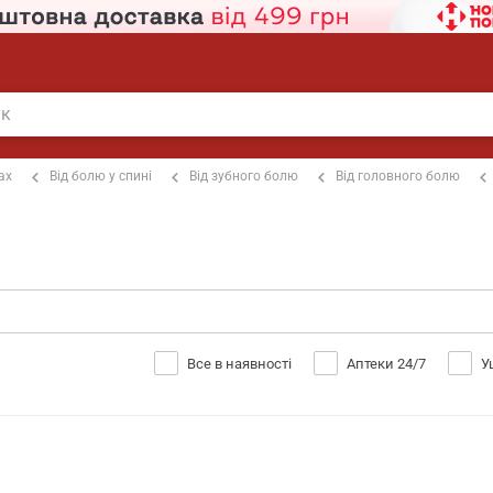
ах
Від болю у спині
Від зубного болю
Від головного болю
Все в наявності
Аптеки 24/7
У