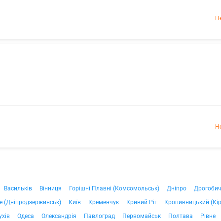
Н
Н
Васильків
Вінниця
Горішні Плавні (Комсомольськ)
Дніпро
Дрогоби
е (Дніпродзержинськ)
Київ
Кременчук
Кривий Ріг
Кропивницький (Кі
ухів
Одеса
Олександрія
Павлоград
Первомайськ
Полтава
Рівне