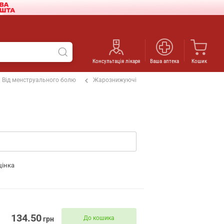
Консультація лікаря
Ваша аптека
Кошик
Від менструального болю
Жарознижуючі
цінка
134.50
До кошика
грн