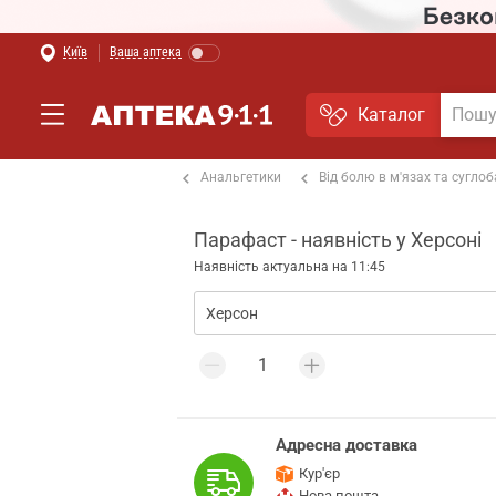
Київ
Ваша аптека
Каталог
а і грип
Знеболюючі
Анальгетики
Від болю в м'язах та суглоб
Парафаст - наявність у Херсоні
Наявність актуальна на 11:45
Адресна доставка
Кур'єр
Нова пошта