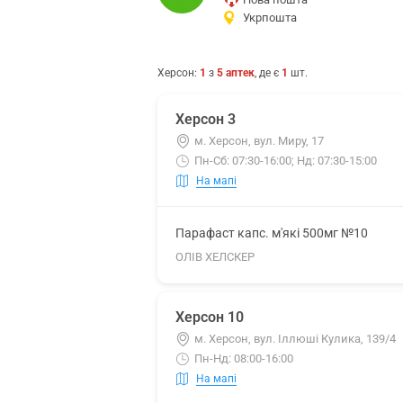
Укрпошта
Херсон
:
1
з
5
аптек
, де є
1
шт.
Херсон 3
м. Херсон, вул. Миру, 17
Пн-Сб: 07:30-16:00; Нд: 07:30-15:00
На мапі
Парафаст капс. м'які 500мг №10
ОЛІВ ХЕЛСКЕР
Херсон 10
м. Херсон, вул. Іллюші Кулика, 139/4
Пн-Нд: 08:00-16:00
На мапі