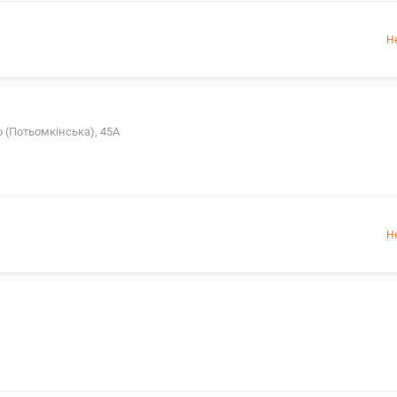
Н
 (Потьомкінська), 45А
Н