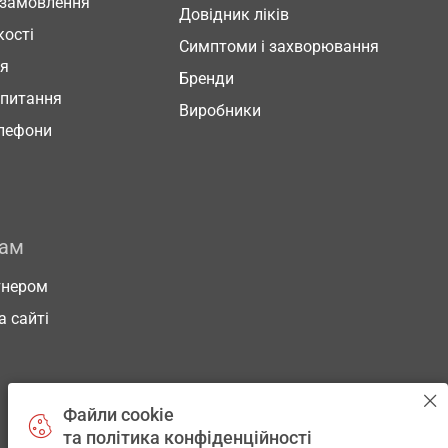
 замовлення
Довідник ліків
кості
Симптоми і захворювання
ня
Бренди
 питання
Виробники
елефони
рам
тнером
а сайті
Файли cookie
та політика конфіденційності