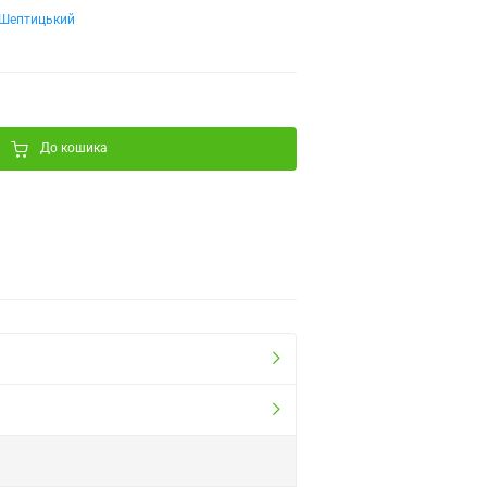
Шептицький
До кошика