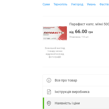
Суми
Тернопіль
Ужгород
Умань
Фастів
Парафаст капс. м'які 5
66.00
від
грн
Упаковка / 10 шт.
Зовнішній вигляд
товару може
відрізнятися від
фотографії
Все про товар
Інструкція виробника
Наявність і ціни