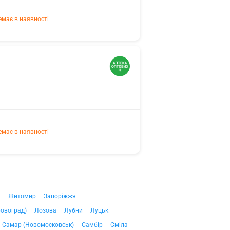
емає в наявності
емає в наявності
ч
Житомир
Запоріжжя
ровоград)
Лозова
Лубни
Луцьк
Самар (Новомосковськ)
Самбір
Сміла