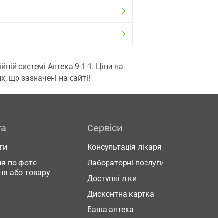
ій системі Аптека 9-1-1. Ціни на
, що зазначені на сайті!
га
Сервіси
ти
Консультація лікаря
я по фото
Лабораторні послуги
ня або товару
Доступні ліки
Дисконтна картка
Ваша аптека