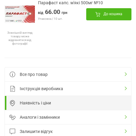
Парафаст капс. м'які 500мг №10
66.00
від
грн
До кошика
Упаковка / 10 шт.
Зовнішній вигляд
товару може
відрізнятися від
фотографії
Все про товар
Інструкція виробника
Наявність і ціни
Аналоги і замінники
Залишити відгук