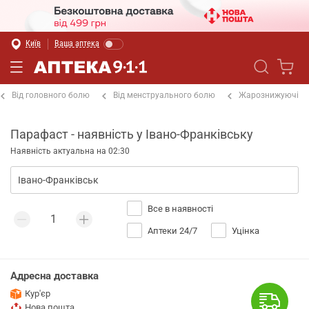
Київ
Ваша аптека
Від головного болю
Від менструального болю
Жарознижуючі
Парафаст - наявність у Івано-Франківську
Наявність актуальна на 02:30
Все в наявності
Аптеки 24/7
Уцінка
Адресна доставка
Кур'єр
Нова пошта