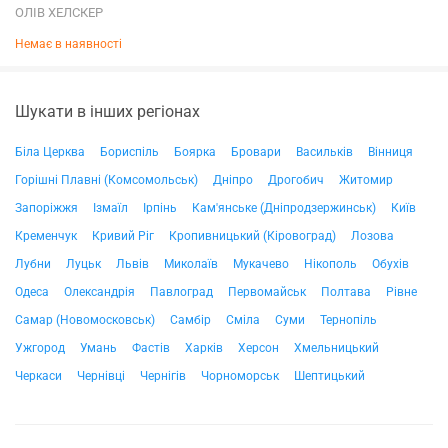
ОЛІВ ХЕЛСКЕР
Немає в наявності
Шукати в інших регіонах
Біла Церква
Бориспіль
Боярка
Бровари
Васильків
Вінниця
Горішні Плавні (Комсомольськ)
Дніпро
Дрогобич
Житомир
Запоріжжя
Ізмаїл
Ірпінь
Кам'янське (Дніпродзержинськ)
Київ
Кременчук
Кривий Ріг
Кропивницький (Кіровоград)
Лозова
Лубни
Луцьк
Львів
Миколаїв
Мукачево
Нікополь
Обухів
Одеса
Олександрія
Павлоград
Первомайськ
Полтава
Рівне
Самар (Новомосковськ)
Самбір
Сміла
Суми
Тернопіль
Ужгород
Умань
Фастів
Харків
Херсон
Хмельницький
Черкаси
Чернівці
Чернігів
Чорноморськ
Шептицький