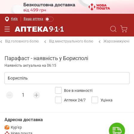
Київ
Ваша аптека
Від головного болю
Від менструального болю
Жарознижуючі
Парафаст - наявність у Борисполі
Наявність актуальна на 06:15
Все в наявності
Аптеки 24/7
Уцінка
Адресна доставка
Кур'єр
Нова пошта