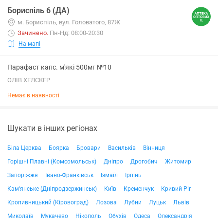
Бориспіль 6 (ДА)
м. Бориспіль, вул. Головатого, 87Ж
Зачинено
.
Пн-Нд: 08:00-20:30
На мапі
Парафаст капс. м'які 500мг №10
ОЛІВ ХЕЛСКЕР
Немає в наявності
Шукати в інших регіонах
Біла Церква
Боярка
Бровари
Васильків
Вінниця
Горішні Плавні (Комсомольськ)
Дніпро
Дрогобич
Житомир
Запоріжжя
Івано-Франківськ
Ізмаїл
Ірпінь
Кам'янське (Дніпродзержинськ)
Київ
Кременчук
Кривий Ріг
Кропивницький (Кіровоград)
Лозова
Лубни
Луцьк
Львів
Миколаїв
Мукачево
Нікополь
Обухів
Одеса
Олександрія