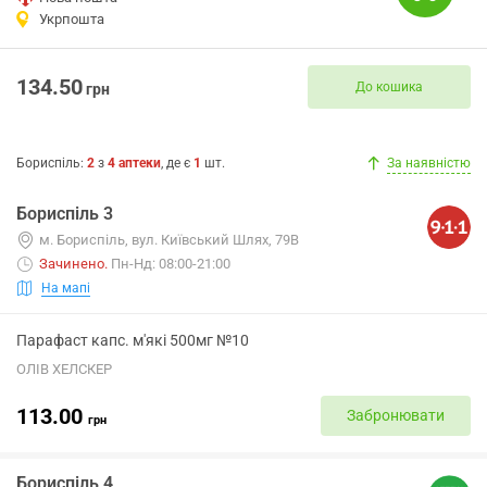
Укрпошта
134.50
До кошика
грн
Бориспіль
:
2
з
4
аптеки
, де є
1
шт.
За наявністю
Бориспіль 3
м. Бориспіль, вул. Київський Шлях, 79В
Зачинено
.
Пн-Нд: 08:00-21:00
На мапі
Парафаст капс. м'які 500мг №10
ОЛІВ ХЕЛСКЕР
113.00
Забронювати
грн
Бориспіль 4