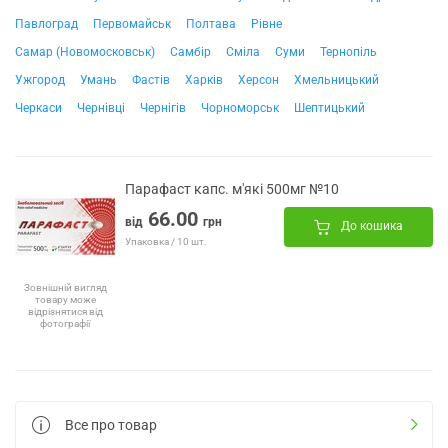
Павлоград
Первомайськ
Полтава
Рівне
Самар (Новомосковськ)
Самбір
Сміла
Суми
Тернопіль
Ужгород
Умань
Фастів
Харків
Херсон
Хмельницький
Черкаси
Чернівці
Чернігів
Чорноморськ
Шептицький
Парафаст капс. м'які 500мг №10
66.00
від
грн
До кошика
Упаковка / 10 шт.
Зовнішній вигляд
товару може
відрізнятися від
фотографії
Все про товар