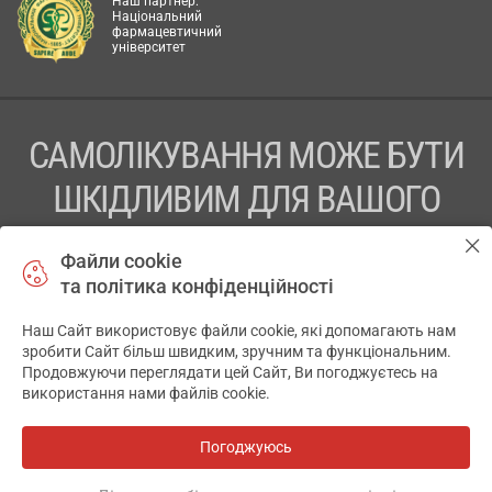
Наш партнер:
Національний
фармацевтичний
університет
САМОЛІКУВАННЯ МОЖЕ БУТИ
ШКІДЛИВИМ ДЛЯ ВАШОГО
ЗДОРОВ’Я
Файли cookie
та політика конфіденційності
ПЕРЕД ЗАСТОСУВАННЯМ ПРЕПАРАТУ ПРОКОНСУЛЬТУЙТЕСЬ
З ЛІКАРЕМ
Наш Сайт використовує файли cookie, які допомагають нам
✕
зробити Сайт більш швидким, зручним та функціональним.
ТОВ «АПТЕКА 911.ЮА» Код ЄДРПОУ 43631965.
Продовжуючи переглядати цей Сайт, Ви погоджуєтесь на
використання нами файлів cookie.
Відмова від відповідальності
© 2014-2026. Медична інформаційна система АПТЕКА911.ЮА
Погоджуюсь
Всі аптеки
на мапі
Розробка і підтримка сайту -
wu.ua