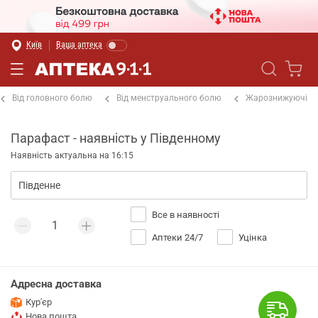
Київ
Ваша аптека
Від головного болю
Від менструального болю
Жарознижуючі
Парафаст - наявність у Південному
Наявність актуальна на 16:15
Все в наявності
Аптеки 24/7
Уцінка
Адресна доставка
Кур'єр
Нова пошта