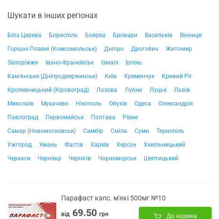
Шукати в інших регіонах
Біла Церква
Бориспіль
Боярка
Бровари
Васильків
Вінниця
Горішні Плавні (Комсомольськ)
Дніпро
Дрогобич
Житомир
Запоріжжя
Івано-Франківськ
Ізмаїл
Ірпінь
Кам'янське (Дніпродзержинськ)
Київ
Кременчук
Кривий Ріг
Кропивницький (Кіровоград)
Лозова
Лубни
Луцьк
Львів
Миколаїв
Мукачево
Нікополь
Обухів
Одеса
Олександрія
Павлоград
Первомайськ
Полтава
Рівне
Самар (Новомосковськ)
Самбір
Сміла
Суми
Тернопіль
Ужгород
Умань
Фастів
Харків
Херсон
Хмельницький
Черкаси
Чернівці
Чернігів
Чорноморськ
Шептицький
Парафаст капс. м'які 500мг №10
69.50
від
грн
До кошика