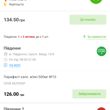
Укрпошта
134.50
До кошика
грн
Південне
:
1
з
3
аптеки
, де є
1
шт.
За наявністю
Південне
м. Південне, просп. Миру, 15/3
Пн-Нд: 08:00-21:00
На мапі
Парафаст капс. м'які 500мг №10
ОЛІВ ХЕЛСКЕР
126.00
Забронювати
грн
Південне 2