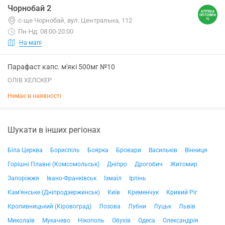
Чорнобай 2
с-ще Чорнобай, вул. Центральна, 112
Пн-Нд: 08:00-20:00
На мапі
Парафаст капс. м'які 500мг №10
ОЛІВ ХЕЛСКЕР
Немає в наявності
Шукати в інших регіонах
Біла Церква
Бориспіль
Боярка
Бровари
Васильків
Вінниця
Горішні Плавні (Комсомольськ)
Дніпро
Дрогобич
Житомир
Запоріжжя
Івано-Франківськ
Ізмаїл
Ірпінь
Кам'янське (Дніпродзержинськ)
Київ
Кременчук
Кривий Ріг
Кропивницький (Кіровоград)
Лозова
Лубни
Луцьк
Львів
Миколаїв
Мукачево
Нікополь
Обухів
Одеса
Олександрія