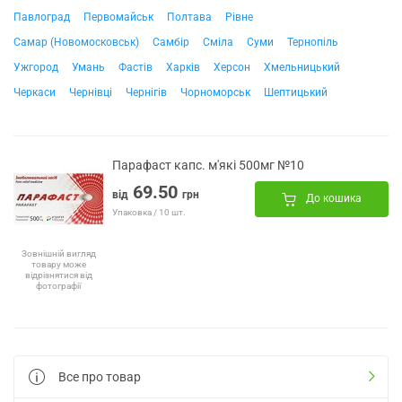
Павлоград
Первомайськ
Полтава
Рівне
Самар (Новомосковськ)
Самбір
Сміла
Суми
Тернопіль
Ужгород
Умань
Фастів
Харків
Херсон
Хмельницький
Черкаси
Чернівці
Чернігів
Чорноморськ
Шептицький
Парафаст капс. м'які 500мг №10
69.50
від
грн
До кошика
Упаковка / 10 шт.
Зовнішній вигляд
товару може
відрізнятися від
фотографії
Все про товар