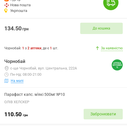
Нова пошта
Укрпошта
134.50
До кошика
грн
Чорнобай
:
1
з
2
аптеки
, де є
1
шт.
За наявністю
Чорнобай
с-ще Чорнобай, вул. Центральна, 222А
Пн-Нд: 08:00-21:00
На мапі
Парафаст капс. м'які 500мг №10
ОЛІВ ХЕЛСКЕР
110.50
Забронювати
грн