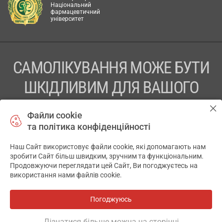
Національний
фармацевтичний
університет
САМОЛІКУВАННЯ МОЖЕ БУТИ
ШКІДЛИВИМ ДЛЯ ВАШОГО
ЗДОРОВ’Я
Файли cookie
та політика конфіденційності
ПЕРЕД ЗАСТОСУВАННЯМ ПРЕПАРАТУ ПРОКОНСУЛЬТУЙТЕСЬ
З ЛІКАРЕМ
Наш Сайт використовує файли cookie, які допомагають нам
✕
зробити Сайт більш швидким, зручним та функціональним.
ТОВ «АПТЕКА 911.ЮА» Код ЄДРПОУ 43631965.
Продовжуючи переглядати цей Сайт, Ви погоджуєтесь на
використання нами файлів cookie.
Відмова від відповідальності
© 2014-2026. Медична інформаційна система АПТЕКА911.ЮА
Погоджуюсь
Всі аптеки
на мапі
Розробка і підтримка сайту -
wu.ua
Дізнатися більше можна на сторінці