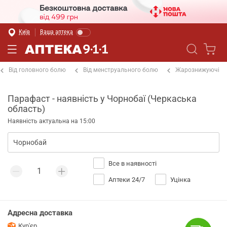
Київ
Ваша аптека
Від головного болю
Від менструального болю
Жарознижуючі
Парафаст - наявність у Чорнобаї (Черкаська
область)
Наявність актуальна на 15:00
Все в наявності
Аптеки 24/7
Уцінка
Адресна доставка
Кур'єр